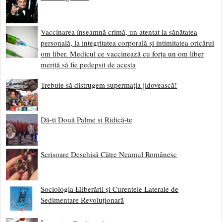
Vaccinarea înseamnă crimă, un atentat la sănătatea
personală, la integritatea corporală și intimitatea oricărui
om liber. Medicul ce vaccinează cu forța un om liber
merită să fie pedepsit de acesta
Trebuie să distrugem supermația jidovească!
Dă-ți Două Palme și Ridică-te
Scrisoare Deschisă Către Neamul Românesc
Sociologia Eliberării și Curentele Laterale de
Sedimentare Revoluționară