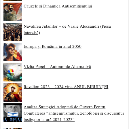
Cauzele și Dinamica Antisemitismului
Năvălirea Jidanilor – de Vasile Alecsandri (Piesă
interzisă)
Europa și România în anul 2050
Vizita Papei – Autonomie Alternativă
Revelion 2023 – 2024 vine ANUL BIRUINȚEI
Analiza Strategiei Adoptată de Guvern Pentru
Combaterea “antisemitismului, xenofobiei și discursului
instigator la ură 2021-2023”