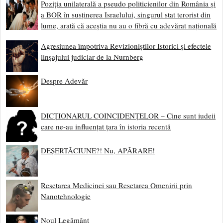
Poziția unilaterală a pseudo politicienilor din România și
a BOR în susținerea Israelului, singurul stat terorist din
lume, arată că aceștia nu au o fibră cu adevărat națională
Agresiunea împotriva Revizioniștilor Istorici și efectele
linșajului judiciar de la Nurnberg
Despre Adevăr
DICȚIONARUL COINCIDENȚELOR – Cine sunt iudeii
care ne-au influențat țara în istoria recentă
DEȘERTĂCIUNE?! Nu, APĂRARE!
Resetarea Medicinei sau Resetarea Omenirii prin
Nanotehnologie
Noul Legământ