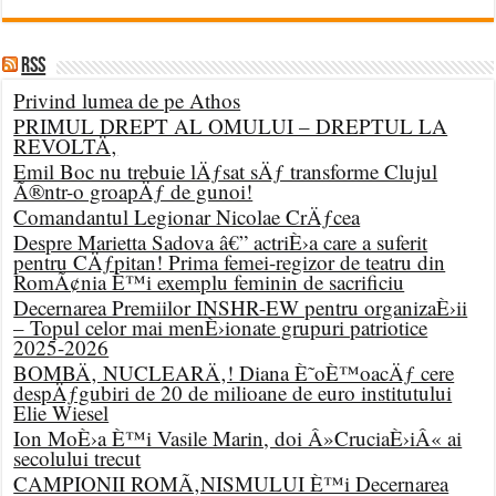
RSS
Privind lumea de pe Athos
PRIMUL DREPT AL OMULUI – DREPTUL LA
REVOLTÄ‚
Emil Boc nu trebuie lÄƒsat sÄƒ transforme Clujul
Ã®ntr-o groapÄƒ de gunoi!
Comandantul Legionar Nicolae CrÄƒcea
Despre Marietta Sadova â€” actriÈ›a care a suferit
pentru CÄƒpitan! Prima femei-regizor de teatru din
RomÃ¢nia È™i exemplu feminin de sacrificiu
Decernarea Premiilor INSHR-EW pentru organizaÈ›ii
– Topul celor mai menÈ›ionate grupuri patriotice
2025-2026
BOMBÄ‚ NUCLEARÄ‚! Diana È˜oÈ™oacÄƒ cere
despÄƒgubiri de 20 de milioane de euro institutului
Elie Wiesel
Ion MoÈ›a È™i Vasile Marin, doi Â»CruciaÈ›iÂ« ai
secolului trecut
CAMPIONII ROMÃ‚NISMULUI È™i Decernarea