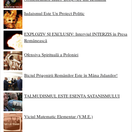
Iudaismul Este Un Proiect Politic
EXPLOZIV ȘI EXCLUSIV: Interviul INTERZIS în Presa
Românească
Ofensiva Spirituală a Poloniei
Biciul Prigonirii Românilor Este în Mâna Jidanilor!
TALMUDISMUL ESTE ESENȚA SATANISMULUI
Viciul Matematic Elementar (V.M.E.)