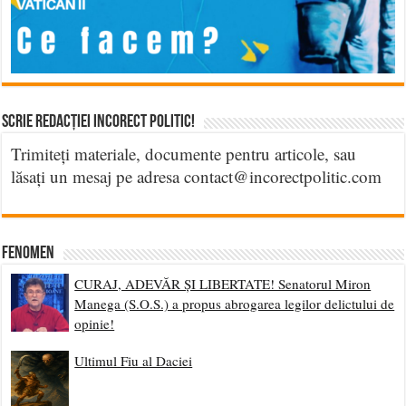
Scrie Redacției Incorect Politic!
Trimiteți materiale, documente pentru articole, sau
lăsați un mesaj pe adresa contact@incorectpolitic.com
Fenomen
CURAJ, ADEVĂR ȘI LIBERTATE! Senatorul Miron
Manega (S.O.S.) a propus abrogarea legilor delictului de
opinie!
Ultimul Fiu al Daciei