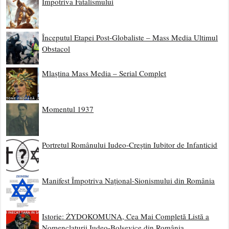
Împotriva Fatalismului
Începutul Etapei Post-Globaliste – Mass Media Ultimul
Obstacol
Mlaștina Mass Media – Serial Complet
Momentul 1937
Portretul Românului Iudeo-Creștin Iubitor de Infanticid
Manifest Împotriva Național-Sionismului din România
Istorie: ŻYDOKOMUNA, Cea Mai Completă Listă a
Nomenclaturii Iudeo-Bolșevice din România