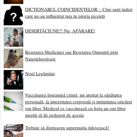
DICȚIONARUL COINCIDENȚELOR – Cine sunt iudeii
care ne-au influențat țara în istoria recentă
DEȘERTĂCIUNE?! Nu, APĂRARE!
Resetarea Medicinei sau Resetarea Omenirii prin
Nanotehnologie
Noul Legământ
Vaccinarea înseamnă crimă, un atentat la sănătatea
personală, la integritatea corporală și intimitatea oricărui
om liber. Medicul ce vaccinează cu forța un om liber
merită să fie pedepsit de acesta
Trebuie să distrugem supermația jidovească!