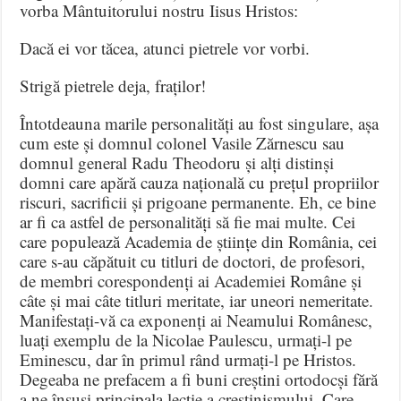
vorba Mântuitorului nostru Iisus Hristos:
Dacă ei vor tăcea, atunci pietrele vor vorbi.
Strigă pietrele deja, fraților!
Întotdeauna marile personalități au fost singulare, așa
cum este și domnul colonel Vasile Zărnescu sau
domnul general Radu Theodoru și alți distinși
domni care apără cauza națională cu prețul propriilor
riscuri, sacrificii și prigoane permanente. Eh, ce bine
ar fi ca astfel de personalități să fie mai multe. Cei
care populează Academia de științe din România, cei
care s-au căpătuit cu titluri de doctori, de profesori,
de membri corespondenți ai Academiei Române și
câte și mai câte titluri meritate, iar uneori nemeritate.
Manifestați-vă ca exponenți ai Neamului Românesc,
luați exemplu de la Nicolae Paulescu, urmați-l pe
Eminescu, dar în primul rând urmați-l pe Hristos.
Degeaba ne prefacem a fi buni creștini ortodocși fără
a ne însuși principala lecție a creștinismului. Care