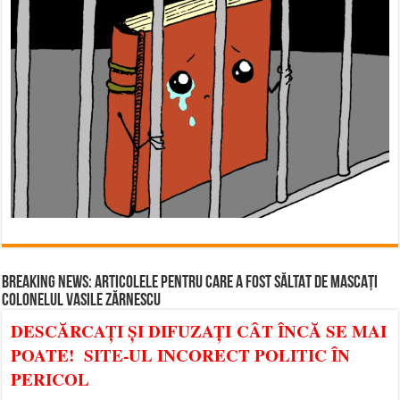
BREAKING NEWS: ARTICOLELE PENTRU CARE A FOST SĂLTAT DE MASCAȚI
COLONELUL VASILE ZĂRNESCU
DESCĂRCAȚI ȘI DIFUZAȚI CÂT ÎNCĂ SE MAI
POATE! SITE-UL INCORECT POLITIC ÎN
PERICOL