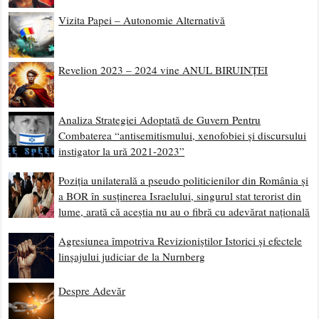
Vizita Papei – Autonomie Alternativă
Revelion 2023 – 2024 vine ANUL BIRUINȚEI
Analiza Strategiei Adoptată de Guvern Pentru
Combaterea “antisemitismului, xenofobiei și discursului
instigator la ură 2021-2023”
Poziția unilaterală a pseudo politicienilor din România și
a BOR în susținerea Israelului, singurul stat terorist din
lume, arată că aceștia nu au o fibră cu adevărat națională
Agresiunea împotriva Revizioniștilor Istorici și efectele
linșajului judiciar de la Nurnberg
Despre Adevăr