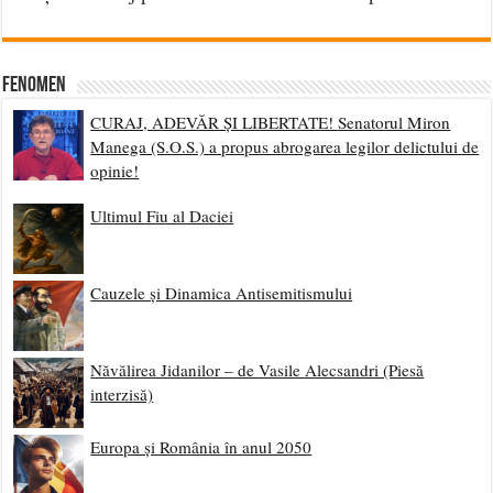
Fenomen
CURAJ, ADEVĂR ȘI LIBERTATE! Senatorul Miron
Manega (S.O.S.) a propus abrogarea legilor delictului de
opinie!
Ultimul Fiu al Daciei
Cauzele și Dinamica Antisemitismului
Năvălirea Jidanilor – de Vasile Alecsandri (Piesă
interzisă)
Europa și România în anul 2050