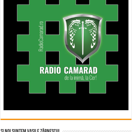
Și noi suntem Vasile Zărnescu!