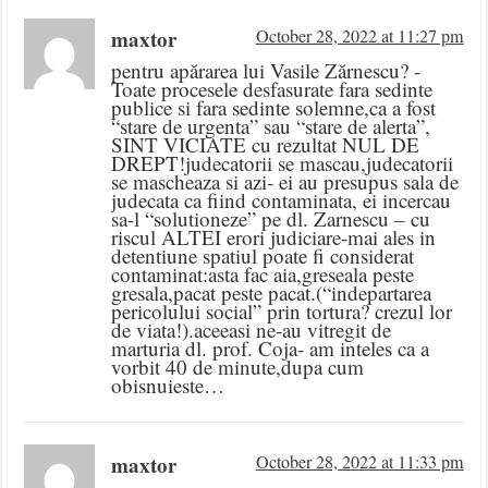
maxtor
October 28, 2022 at 11:27 pm
pentru apărarea lui Vasile Zărnescu? -
Toate procesele desfasurate fara sedinte
publice si fara sedinte solemne,ca a fost
“stare de urgenta” sau “stare de alerta”,
SINT VICIATE cu rezultat NUL DE
DREPT!judecatorii se mascau,judecatorii
se mascheaza si azi- ei au presupus sala de
judecata ca fiind contaminata, ei incercau
sa-l “solutioneze” pe dl. Zarnescu – cu
riscul ALTEI erori judiciare-mai ales in
detentiune spatiul poate fi considerat
contaminat:asta fac aia,greseala peste
gresala,pacat peste pacat.(“indepartarea
pericolului social” prin tortura? crezul lor
de viata!).aceeasi ne-au vitregit de
marturia dl. prof. Coja- am inteles ca a
vorbit 40 de minute,dupa cum
obisnuieste…
maxtor
October 28, 2022 at 11:33 pm