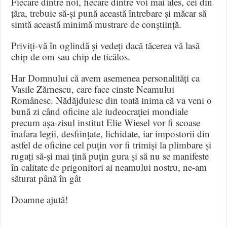
Fiecare dintre noi, fiecare dintre voi mai ales, cei din
țăra, trebuie să-și pună această întrebare și măcar să
simtă această minimă mustrare de conștiință.
Priviți-vă în oglindă și vedeți dacă tăcerea vă lasă
chip de om sau chip de ticălos.
Har Domnului că avem asemenea personalități ca
Vasile Zărnescu, care face cinste Neamului
Românesc. Nădăjduiesc din toată inima că va veni o
bună zi când oficine ale iudeocrației mondiale
precum așa-zisul institut Elie Wiesel vor fi scoase
înafara legii, desființate, lichidate, iar impostorii din
astfel de oficine cel puțin vor fi trimiși la plimbare și
rugați să-și mai țină puțin gura și să nu se manifeste
în calitate de prigonitori ai neamului nostru, ne-am
săturat până în gât
Doamne ajută!