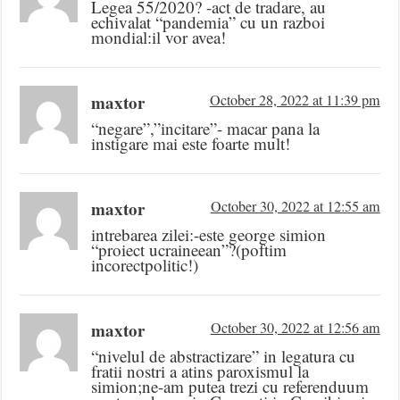
Legea 55/2020? -act de tradare, au
echivalat “pandemia” cu un razboi
mondial:il vor avea!
maxtor
October 28, 2022 at 11:39 pm
“negare”,”incitare”- macar pana la
instigare mai este foarte mult!
maxtor
October 30, 2022 at 12:55 am
intrebarea zilei:-este george simion
“proiect ucraineean”?(poftim
incorectpolitic!)
maxtor
October 30, 2022 at 12:56 am
“nivelul de abstractizare” in legatura cu
fratii nostri a atins paroxismul la
simion;ne-am putea trezi cu referenduum