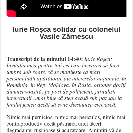
Iurie Roșca solidar cu colonelul
Vasile Zărnescu
Transcript de la minutul 14:40:
Iurie Roșca:
Invitația mea pentru toți cei care încearcă să facă
umbră sub soare, să se manifeste ca mari
personalități apărătoare ale intereselor naționale, în
România, în Rep. Moldova, în Rusia, oriunde doriți
dumneavoastră, pe post de politicieni, jurnaliști,
intelectuali…mai bine să stea acasă sub pat sau la
fundul femeii decât să evite chestiunea evreiască.
Nimic mai pernicios, nimic mai periculos, nimic mai
contraproductiv decât păstrarea unei tăceri
degradante, rușinoase și acuzatoare. Amintiți-vă de