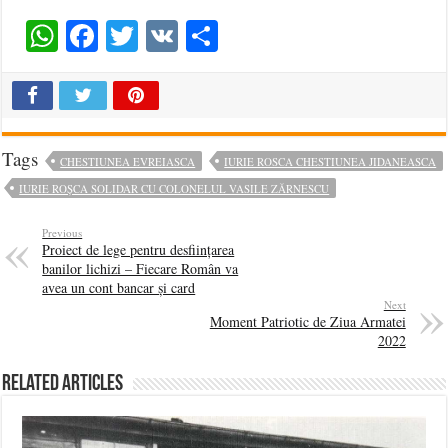
WhatsApp
Facebook
Twitter
VK
Share
Tags
CHESTIUNEA EVREIASCA
IURIE ROSCA CHESTIUNEA JIDANEASCA
IURIE ROȘCA SOLIDAR CU COLONELUL VASILE ZĂRNESCU
Previous
Proiect de lege pentru desființarea
banilor lichizi – Fiecare Român va
avea un cont bancar și card
Next
Moment Patriotic de Ziua Armatei
2022
Related Articles