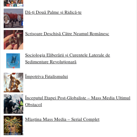
Dă-ți Două Palme și Ridică-te
Scrisoare Deschisă Către Neamul Românesc
Sociologia Eliberării și Curentele Laterale de
Sedimentare Revoluționară
Împotriva Fatalismului
Începutul Etapei Post-Globaliste – Mass Media Ultimul
Obstacol
Mlaștina Mass Media – Serial Complet