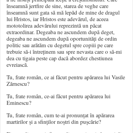
înseamnă jertfire de sine, starea de veghe care
înseamnă sunt gata să mă lepăd de mine de dragul
lui Hristos, iar Hristos este adevărul, de aceea
mototolirea adevărului reprezintă un păcat
extraordinar. Degeaba ne ascundem după deget,
degeaba ne ascundem după oportunități de ordin
politic sau arătăm cu degetul spre copiii pe care
trebuie să-i întreținem sau spre nevasta care o să-mi
dea cu tigaia peste cap dacă abordez chestiunea
evreiască.
Tu, frate român, ce ai făcut pentru apărarea lui Vasile
Zărnescu?
Tu, frate român, ce-ai făcut pentru apărarea lui
Eminescu?
Tu, frate român, cum te-ai pronunțat în apărarea
martirilor și a sfinților noștri din pușcărie?