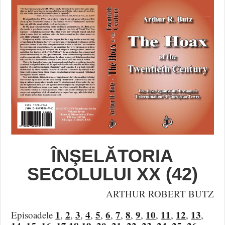
ÎNŞELĂTORIA
SECOLULUI XX (42)
ARTHUR ROBERT BUTZ
1
2
3
4
5
6
7
8
9
10
11
12
13
Episoadele
,
,
,
,
,
,
,
,
,
,
,
,
,