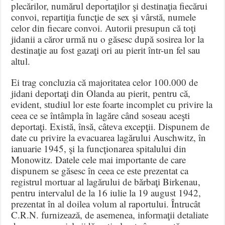
plecărilor, numărul deportaţilor şi destinaţia fiecărui
convoi, repartiţia funcţie de sex şi vârstă, numele
celor din fiecare convoi. Autorii presupun că toţi
jidanii a căror urmă nu o găsesc după sosirea lor la
destinaţie au fost gazaţi ori au pierit într-un fel sau
altul.
Ei trag concluzia că majoritatea celor 100.000 de
jidani deportaţi din Olanda au pierit, pentru că,
evident, studiul lor este foarte incomplet cu privire la
ceea ce se întâmpla în lagăre când soseau aceşti
deportaţi. Există, însă, câteva excepţii. Dispunem de
date cu privire la evacuarea lagărului Auschwitz, în
ianuarie 1945, şi la funcţionarea spitalului din
Monowitz. Datele cele mai importante de care
dispunem se găsesc în ceea ce este prezentat ca
registrul mortuar al lagărului de bărbaţi Birkenau,
pentru intervalul de la 16 iulie la 19 august 1942,
prezentat în al doilea volum al raportului. Întrucât
C.R.N. furnizează, de asemenea, informaţii detaliate