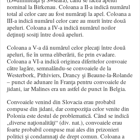
nominal la Birkenau. Coloana a II-a indică numărul
total al celor care au fost număraţi la apel. Coloana a
III-a indică numărul celor care au murit între două
apeluri. Coloana a IV-a indică numărul noilor
deţinuţi sosiţi între două apeluri.
Coloana a V-a dă numărul celor plecaţi între două
apeluri, fie în urma eliberării, fie prin evadare.
Coloana a VI-a indică originea diferitelor convoaie
către lagăre, semnalându-se convoaiele de la
Westerbork, Pithiviers, Drancy şi Beaune-la-Rolande
– punct de adunare în Franţa pentru convoaiele de
jidani, iar Malines era un astfel de punct în Belgia.
Convoaiele venind din Slovacia erau probabil
compuse din jidani, dar compoziţia celor venite din
Polonia este destul de problematică. Când se indică
„diverse naţionalităţi“ (div. nat.), convoaiele erau
foarte probabil compuse mai ales din prizonieri
politici şi condamnaţi de drept comun. Coloana a