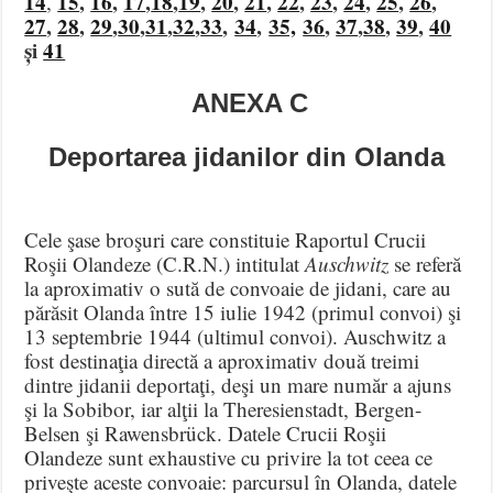
14
15
,
16
,
17
,
1
8
,
19
,
20
,
21
,
22
,
23
,
24
,
25
,
26
,
,
27
,
28
,
29
,
30
,
31
,
32
,
33
,
34
,
35,
36
,
37
,
38
,
39
,
40
și
41
ANEXA C
Deportarea jidanilor din Olanda
Cele şase broşuri care constituie Raportul Crucii
Roşii Olandeze (C.R.N.) intitulat
Auschwitz
se referă
la aproximativ o sută de convoaie de jidani, care au
părăsit Olanda între 15 iulie 1942 (primul convoi) şi
13 septembrie 1944 (ultimul convoi). Auschwitz a
fost destinaţia directă a aproximativ două treimi
dintre jidanii deportaţi, deşi un mare număr a ajuns
şi la Sobibor, iar alţii la Theresienstadt, Bergen-
Belsen şi Rawensbrück. Datele Crucii Roşii
Olandeze sunt exhaustive cu privire la tot ceea ce
priveşte aceste convoaie: parcursul în Olanda, datele