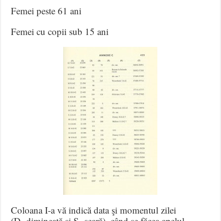
Femei peste 61 ani
Femei cu copii sub 15 ani
Coloana I-a vă indică data şi momentul zilei
(D=dimineaţă şi S=seară), când se făcea apelul