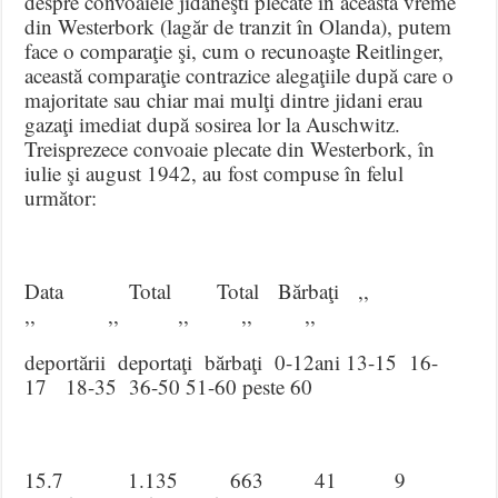
despre convoaiele jidăneşti plecate în această vreme
din Westerbork (lagăr de tranzit în Olanda), putem
face o comparaţie şi, cum o recunoaşte Reitlinger,
această comparaţie contrazice alegaţiile după care o
majoritate sau chiar mai mulţi dintre jidani erau
gazaţi imediat după sosirea lor la Auschwitz.
Treisprezece convoaie plecate din Westerbork, în
iulie şi august 1942, au fost compuse în felul
următor:
Data Total Total Bărbaţi ,,
,, ,, ,, ,, ,,
deportării deportaţi bărbaţi 0-12ani 13-15 16-
17 18-35 36-50 51-60 peste 60
15.7 1.135 663 41 9