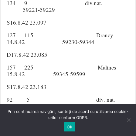
134 9 div.nat.
59221-59229
S16.8.42 23.097
127 115 Drancy
14.8.42 59230-59344
D17.8.42 23.085
157 225 Malines
15.8.42 59345-59599
S17.8.42 23.183
92 5 div. nat.
59600-59604
Prin continuarea navigării, sunteți de acord cu utilizarea cookie-
urilor conform GDPR.
D18.8.42 23.096
Ok
S18.8.42 23.112 div.nat.