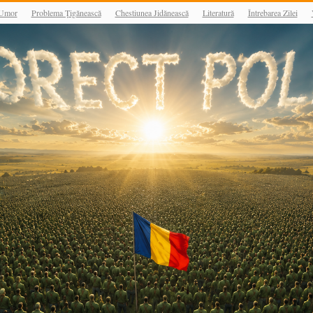
Umor
Problema Țigănească
Chestiunea Jidănească
Literatură
Întrebarea Zilei