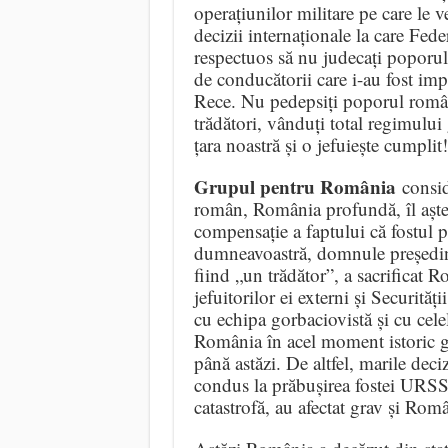
operațiunilor militare pe care le ve
decizii internaționale la care Fede
respectuos să nu judecați poporul
de conducătorii care i-au fost i
Rece. Nu pedepsiți poporul român
trădători, vânduți total regimului 
țara noastră și o jefuiește cumplit!
Grupul pentru România
consid
român, România profundă, îl aștea
compensație a faptului că fostul 
dumneavoastră, domnule președint
fiind „un trădător”, a sacrificat 
jefuitorilor ei externi și Securită
cu echipa gorbaciovistă și cu celela
România în acel moment istoric gra
până astăzi. De altfel, marile deci
condus la prăbușirea fostei URSS
catastrofă, au afectat grav și Rom