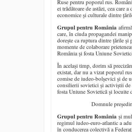
Ruse pentru poporul rus. România
ei trădătoare de astăzi, cea care a
economice și culturale dintre țăril
Grupul pentru România
afirmă 
care, în ciuda propagandei manip
dorește ca ruptura dintre țările și
momente de colaborare prieteneasc
România și fosta Uniune Sovietic
În același timp, dorim să preciză
existat, dar nu a vizat poporul ru
comise de iudeo-bolșevici și de uc
consilierii sovietici și activiștii 
fosta Uniune Sovietică și locuite
Domnule președint
Grupul pentru România
și mulț
regimul iudeo-euro-atlantic a ad
în conducerea colectivă a Federaț