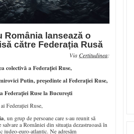
u România lansează o
isă către Federația Rusă
Via
Certitudinea
:
a colectivă a Federației Ruse,
rovici Putin, președinte al Federației Ruse,
Federației Ruse la București
 ai Federației Ruse,
ia
, un grup de persoane care s-au reunit să
 salvare a României din situația dezastruoasă în
tic iudeo-euro-atlantic. Ne adresăm