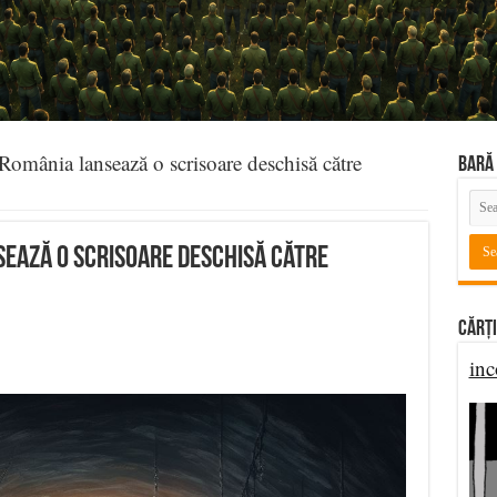
omânia lansează o scrisoare deschisă către
BARĂ 
ează o scrisoare deschisă către
Cărți
inc