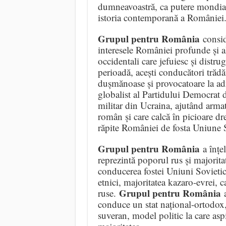
dumneavoastră, ca putere mondială
istoria contemporană a României
Grupul pentru România
conside
interesele României profunde și al
occidentali care jefuiesc și distr
perioadă, acești conducători trădă
dușmănoase și provocatoare la adr
globalist al Partidului Democrat
militar din Ucraina, ajutând armat
român și care calcă în picioare dre
răpite României de fosta Uniune S
Grupul pentru România
a înțe
reprezintă poporul rus și majoritat
conducerea fostei Uniuni Sovieti
etnici, majoritatea kazaro-evrei, c
Grupul pentru România
ruse.
a
conduce un stat național-ortodox, 
suveran, model politic la care as