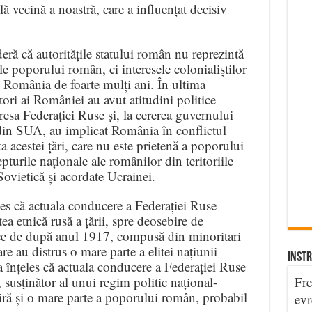
 vecină a noastră, care a influențat decisiv
.
ră că autoritățile statului român nu reprezintă
e poporului român, ci interesele colonialiștilor
ug România de foarte mulți ani. În ultima
tori ai României au avut atitudini politice
esa Federației Ruse și, la cererea guvernului
 din SUA, au implicat România în conflictul
a acestei țări, care nu este prietenă a poporului
pturile naționale ale românilor din teritoriile
ovietică și acordate Ucrainei.
les că actuala conducere a Federației Ruse
ea etnică rusă a țării, spre deosebire de
ce de după anul 1917, compusă din minoritari
are au distrus o mare parte a elitei națiunii
INSTR
 înțeles că actuala conducere a Federației Ruse
susținător al unui regim politic național-
Fre
piră și o mare parte a poporului român, probabil
evr