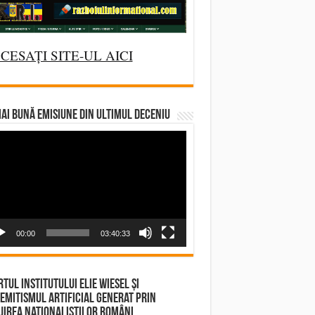
CESAȚI SITE-UL AICI
AI BUNĂ EMISIUNE DIN ULTIMUL DECENIU
deo
yer
00:00
03:40:33
tul Institutului Elie Wiesel și
emitismul Artificial Generat prin
irea Naționaliștilor Români