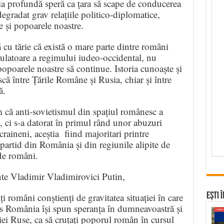
 profundă speră ca țara să scape de conducerea
 degradat grav relațiile politico-diplomatice,
e și popoarele noastre.
cu tărie că există o mare parte dintre români
ulatoare a regimului iudeo-occidental, nu
 popoarele noastre să continue. Istoria cunoaște și
ă între Țările Române și Rusia, chiar și între
ă.
m că anti-sovietismul din spațiul românesc a
s, ci s-a datorat în primul rând unor abuzuri
raineni, aceștia fiind majoritari printre
de partid din România și din regiunile alipite de
 de români.
e Vladimir Vladimirovici Putin,
i români conștienți de gravitatea situației în care
Ești 
us România își spun speranța în dumneavoastră și
iei Ruse, ca să cruțați poporul român în cursul