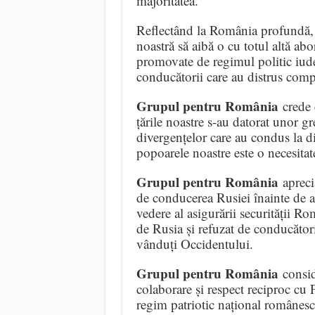
majoritatea.
Reflectând la România profundă
noastră să aibă o cu totul altă abo
promovate de regimul politic iude
conducătorii care au distrus comple
Grupul pentru România
crede c
țările noastre s-au datorat unor g
divergențelor care au condus la dist
popoarele noastre este o necesitate
Grupul pentru România
apreci
de conducerea Rusiei înainte de 
vedere al asigurării securității Rom
de Rusia și refuzat de conducătorii
vânduți Occidentului.
Grupul pentru România
conside
colaborare și respect reciproc cu
regim patriotic național românesc