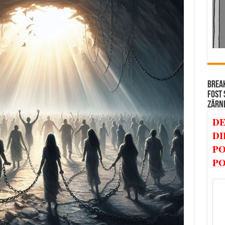
BREAK
FOST 
ZĂRN
DE
DI
PO
PO