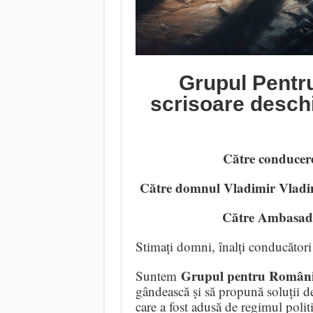
Grupul Pentr
scrisoare desch
Către conducere
Către domnul Vladimir Vladimi
Către Ambasada 
Stimați domni, înalți conducători
Grupul pentru Român
Suntem
gândească și să propună soluții de
care a fost adusă de regimul poli