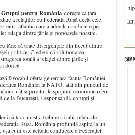
hip
Grupul pentru România
,
dorește ca țara
rdare a relațiilor cu Federația Rusă decât cele
htt
o-euro-atlantic care a adus la conducere pe
t relația dintre țările și popoarele noastre.
u tărie că toate divergențele din trecut dintre
reșeli politice. Credem că soluționarea
rugerea totală a relației dintre țările și
CAMP
 istorică.
ază favorabil oferta generoasă făcută României
aderarea României la NATO, atât din punctul de
âniei, cât și privitor la sprijinul economic oferit
 de la București, iresponsabili, corupți și
ră că țara noastră trebuie să aibă relații de
 Federația Rusă. România profundă aspiră la un
, așa cum este actuala conducere a Federației