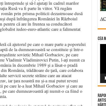
ți întreprinde și să-l ajutați în cadrul marilor
rația Rusă va fi parte în viitor. Vă rugăm
 român prin prisma politicii dezastruoase dusă
mpuși după înfrângerea României în Războiul
AC
 pentru că are în fruntea sa conducători
globalist iudeo-euro-atlantic care a falimentat
CEA M
eră că ajutorul pe care o mare parte a poporului
Vi
ptă de la dumneavoastră se constituie și într-o
Pla
președinte sovietic Mihail Gorbaciov, pe care
e Vladimir Vladimirovici Putin, l-ați numit ca
România în decembrie 1989 și a lăsat-o pradă
ții din România, trădătoare de țară, care colabora
lte servicii secrete străine care au atacat
v, iar țara noastră nu și-a mai putut reveni
zii pe care le-a luat Mihail Gorbaciov și care au
, pe care dumneavoastră ați numit-o ca fiind o
ânia.
Rapor
Antis
Hărțu