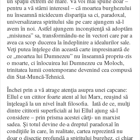
un spaţiu extrem de mare. Vă voi mai spune doar –
pentru a vă stârni interesul – că moartea burghezului
nu înseamnă nicidecum dispariţia sa ci, paradoxal,
universalizarea spiritului său pe care ajungem să-l
avem în noi. Astfel ajungem inconştienţă să adoptăm
„misiunea” sa, transformându-ne în vectori care par a
avea ca scop ducerea la îndeplinire a idealurilor sale.
Veţi putea înţelege din această carte impresinantă de
ce „moartea lui Dumnezeu” nu înseamnă propriu-zis
o moarte, ci înlocuirea lui Dumnezeu cu Moloch,
trinitatea lumii contemporane devenind cea compusă
din Stat-Muncă-Tehnică.
Închei prin a vă atrage atenţia asupra unei capcane:
Ellul e un cititor foarte atent al lui Marx, reuşind să
înţeleagă la un nivel înalt filosofia. Iată de ce, mulţi
dintre cititorii superficiali ai lui Ellul ajung să-l
considere – prin prisma acestei cărţi- un marxist
sadea. Şi totul devine de-a dreptul paradoxal în
condiţiile în care, în realitate, cartea reprezintă nu
doar o disecţie profundă a spiritului burghez, ci chiar