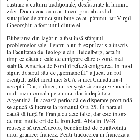
castrare a culturii tradiţionale, desfăşurate la lumina
zilei. Doar aceia care-au trecut prin absurdul
situaţiilor de atunci ştiu bine ce-au pătimit, iar Virgil
Gheorghiu a fost unul dintre ei.
Eliberarea din lagăr n-a fost însă sfârşitul
problemelor sale. Pentru a nu fi expulzat s-a înscris
la Facultatea de Teologie din Heidelberg, asta în
timp ce căuta o cale de emigrare către o zonă mai
stabilă. America de Nord îi refuză emigrarea. În mod
sigur, dosarul său de „germanofil” a jucat un rol
esenţial, astfel încât nici SUA şi nici Canada nu-l
acceptă. Dar, culmea, nu reuşeşte să emigreze nici în
mult mai normala pe atunci, dar îndepărtata
Argentină. În această perioadă de disperare profundă
se apucă să lucreze la romanul Ora 25. În paralel
caută să fugă în Franţa cu acte false, dar este întors
de mai multe ori de la frontieră. Abia în 1948
reuşeşte să treacă acolo, beneficiind de bunăvoinţa
unui grănicer francez. Pentr traducerea în franceză a