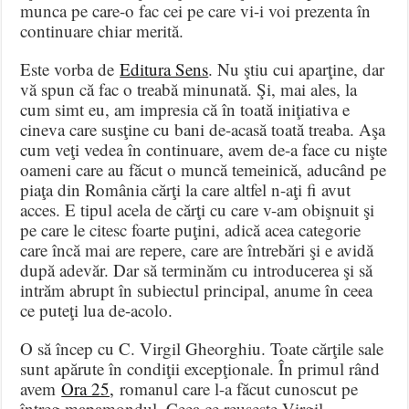
munca pe care-o fac cei pe care vi-i voi prezenta în
continuare chiar merită.
Este vorba de
Editura Sens
. Nu ştiu cui aparţine, dar
vă spun că fac o treabă minunată. Şi, mai ales, la
cum simt eu, am impresia că în toată iniţiativa e
cineva care susţine cu bani de-acasă toată treaba. Aşa
cum veţi vedea în continuare, avem de-a face cu nişte
oameni care au făcut o muncă temeinică, aducând pe
piaţa din România cărţi la care altfel n-aţi fi avut
acces. E tipul acela de cărţi cu care v-am obişnuit şi
pe care le citesc foarte puţini, adică acea categorie
care încă mai are repere, care are întrebări şi e avidă
după adevăr. Dar să terminăm cu introducerea şi să
intrăm abrupt în subiectul principal, anume în ceea
ce puteţi lua de-acolo.
O să încep cu C. Virgil Gheorghiu. Toate cărţile sale
sunt apărute în condiţii excepţionale. În primul rând
avem
Ora 25,
romanul care l-a făcut cunoscut pe
întreg mapamondul. Ceea ce reuşeşte Virgil