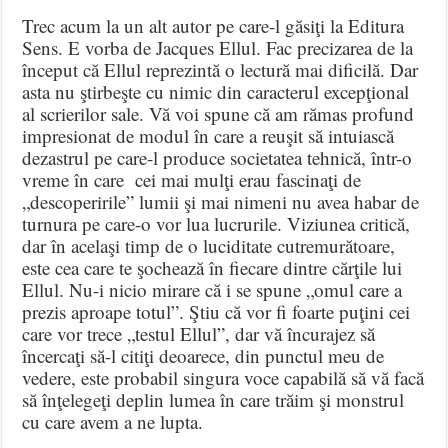
Trec acum la un alt autor pe care-l găsiţi la Editura
Sens. E vorba de Jacques Ellul. Fac precizarea de la
început că Ellul reprezintă o lectură mai dificilă. Dar
asta nu ştirbeşte cu nimic din caracterul excepţional
al scrierilor sale. Vă voi spune că am rămas profund
impresionat de modul în care a reuşit să intuiască
dezastrul pe care-l produce societatea tehnică, într-o
vreme în care cei mai mulţi erau fascinaţi de
„descoperirile” lumii şi mai nimeni nu avea habar de
turnura pe care-o vor lua lucrurile. Viziunea critică,
dar în acelaşi timp de o luciditate cutremurătoare,
este cea care te şochează în fiecare dintre cărţile lui
Ellul. Nu-i nicio mirare că i se spune „omul care a
prezis aproape totul”. Ştiu că vor fi foarte puţini cei
care vor trece „testul Ellul”, dar vă încurajez să
încercaţi să-l citiţi deoarece, din punctul meu de
vedere, este probabil singura voce capabilă să vă facă
să înţelegeţi deplin lumea în care trăim şi monstrul
cu care avem a ne lupta.