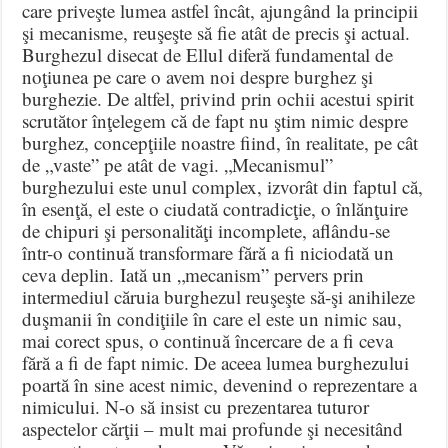
care priveşte lumea astfel încât, ajungând la principii
şi mecanisme, reuşeşte să fie atât de precis şi actual.
Burghezul disecat de Ellul diferă fundamental de
noţiunea pe care o avem noi despre burghez şi
burghezie. De altfel, privind prin ochii acestui spirit
scrutător înţelegem că de fapt nu ştim nimic despre
burghez, concepţiile noastre fiind, în realitate, pe cât
de „vaste” pe atât de vagi. „Mecanismul”
burghezului este unul complex, izvorât din faptul că,
în esenţă, el este o ciudată contradicţie, o înlănţuire
de chipuri şi personalităţi incomplete, aflându-se
într-o continuă transformare fără a fi niciodată un
ceva deplin. Iată un „mecanism” pervers prin
intermediul căruia burghezul reuşeşte să-şi anihileze
duşmanii în condiţiile în care el este un nimic sau,
mai corect spus, o continuă încercare de a fi ceva
fără a fi de fapt nimic. De aceea lumea burghezului
poartă în sine acest nimic, devenind o reprezentare a
nimicului. N-o să insist cu prezentarea tuturor
aspectelor cărţii – mult mai profunde şi necesitând