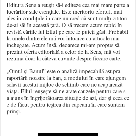
Editura Sens a reuşit să-i editeze cea mai mare parte a
lucrărilor sale esenţiale. Este meritoriu efortul, mai
ales în condiţiile în care nu cred că sunt mulţi cititori
de-ai săi în această ţară. O să trecem acum rapid în
revistă cărţile lui Ellul pe care le puteţi găsi. Probabil
la unele dintre ele mă voi întoarce cu articole mai
închegate. Acum însă, deoarece mi-am propus să
prezint oferta editorială a celor de la Sens, mă voi
rezuma doar la câteva cuvinte despre fiecare carte.
„Omul şi Banul” este o analiză impecabilă asupra
raportării noastre la ban, a modului în care ajungem
sclavii acestui mijloc de schimb care ne acaparează
viaţa. Ellul reuşeşte să ne arate cauzele pentru care s-
a ajuns în îngrijorătoarea situaţie de azi, dar şi ceea ce
e de făcut pentru ieşirea din capcana în care suntem
prinşi.