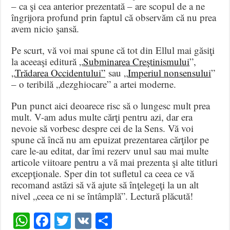
– ca şi cea anterior prezentată – are scopul de a ne
îngrijora profund prin faptul că observăm că nu prea
avem nicio şansă.
Pe scurt, vă voi mai spune că tot din Ellul mai găsiţi
la aceeaşi editură „
Subminarea Creştinismului
”,
„
Trădarea Occidentului”
sau „
Imperiul nonsensului
”
– o teribilă „dezghiocare” a artei moderne.
Pun punct aici deoarece risc să o lungesc mult prea
mult. V-am adus multe cărţi pentru azi, dar era
nevoie să vorbesc despre cei de la Sens. Vă voi
spune că încă nu am epuizat prezentarea cărţilor pe
care le-au editat, dar îmi rezerv unul sau mai multe
articole viitoare pentru a vă mai prezenta şi alte titluri
excepţionale. Sper din tot sufletul ca ceea ce vă
recomand astăzi să vă ajute să înţelegeţi la un alt
nivel „ceea ce ni se întâmplă”. Lectură plăcută!
WhatsApp
Facebook
Twitter
VK
Share