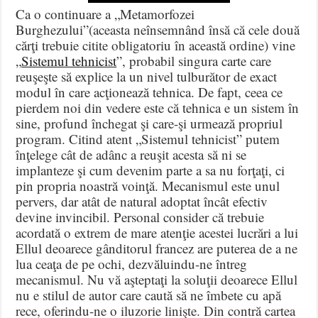
Ca o continuare a „Metamorfozei
Burghezului”(aceasta neînsemnând însă că cele două
cărţi trebuie citite obligatoriu în această ordine) vine
„
Sistemul tehnicist
”, probabil singura carte care
reuşeşte să explice la un nivel tulburător de exact
modul în care acţionează tehnica. De fapt, ceea ce
pierdem noi din vedere este că tehnica e un sistem în
sine, profund închegat şi care-şi urmează propriul
program. Citind atent „Sistemul tehnicist” putem
înţelege cât de adânc a reuşit acesta să ni se
implanteze şi cum devenim parte a sa nu forţaţi, ci
pin propria noastră voinţă. Mecanismul este unul
pervers, dar atât de natural adoptat încât efectiv
devine invincibil. Personal consider că trebuie
acordată o extrem de mare atenţie acestei lucrări a lui
Ellul deoarece gânditorul francez are puterea de a ne
lua ceaţa de pe ochi, dezvăluindu-ne întreg
mecanismul. Nu vă aşteptaţi la soluţii deoarece Ellul
nu e stilul de autor care caută să ne îmbete cu apă
rece, oferindu-ne o iluzorie linişte. Din contră cartea