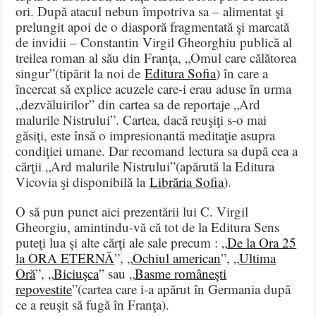
ori. După atacul nebun împotriva sa – alimentat şi
prelungit apoi de o diasporă fragmentată şi marcată
de invidii – Constantin Virgil Gheorghiu publică al
treilea roman al său din Franţa, „Omul care călătorea
singur”(tipărit la noi de
Editura Sofia
) în care a
încercat să explice acuzele care-i erau aduse în urma
„dezvăluirilor” din cartea sa de reportaje „Ard
malurile Nistrului”. Cartea, dacă reuşiţi s-o mai
găsiţi, este însă o impresionantă meditaţie asupra
condiţiei umane. Dar recomand lectura sa după cea a
cărţii „Ard malurile Nistrului”(apărută la Editura
Vicovia şi disponibilă la
Librăria Sofia
).
O să pun punct aici prezentării lui C. Virgil
Gheorgiu, amintindu-vă că tot de la Editura Sens
puteţi lua şi alte cărţi ale sale precum : „
De la Ora 25
la ORA ETERNĂ
”, „
Ochiul american
”, „
Ultima
Oră
”, „
Biciuşca
” sau „
Basme româneşti
repovestite
”(cartea care i-a apărut în Germania după
ce a reuşit să fugă în Franţa).