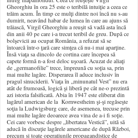
Gheorghiu în ora 25 este o teribilă intuiţie a ceea ce
trăim acum. În timp ce mulţi dintre noi încă nu s-au
dumirit, neavând habar de lumea în care au ajuns să
trăiască, Virgil Gheorghiu a reuşit să vadă asta încă
din anii 40 pe care i-a trecut teribil de greu. După ce
bolşevicii au ocupat România, a refuzat să se
întoarcă într-o ţară care simţea că nu-i mai aparţine.
Însă viaţa sa dincolo de cortina care începea să
capete formă n-a fost deloc uşoară. Acuzat de aliaţi
de „germanofilie” trece, împreună cu soţia sa, prin
mai multe lagăre. Disperarea îl aduce inclusiv în
pragul sinuciderii. Viaţa în „minunatul Vest” nu era
atât de frumoasă, logică şi liberă pe cât ne-o prezintă
azi istoria falsificată. Abia în 1947 este eliberat din
lagărul american de la Kornwestheim şi-şi regăseşte
soţia la Ludwigsburg care, de asemenea, trecuse prin
mai multe lagăre deoarece avea vina de a-i fi soţie.
Cei care vorbesc despre „libertatea Vestică”, uită să
aducă în discuţie lagărele americane de după Război,
precum şi toate operaţiunile propagandistice de