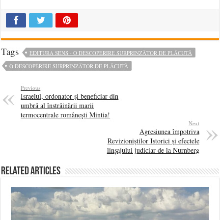
Tags
EDITURA SENS - O DESCOPERIRE SURPRINZĂTOR DE PLĂCUTĂ
O DESCOPERIRE SURPRINZĂTOR DE PLĂCUTĂ
Previous
Israelul, ordonator şi beneficiar din
umbră al înstrăinării marii
termocentrale româneşti Mintia!
Next
Agresiunea împotriva
Revizioniștilor Istorici și efectele
linșajului judiciar de la Nurnberg
Related Articles