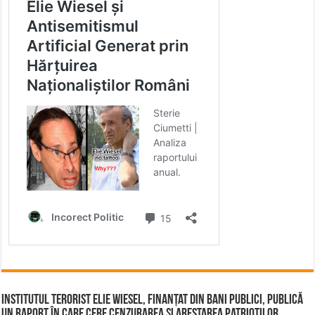
Institutul terorist Elie Wiesel, finanțat din bani publici, publică
un raport în care cere cenzurarea și arestarea patrioților