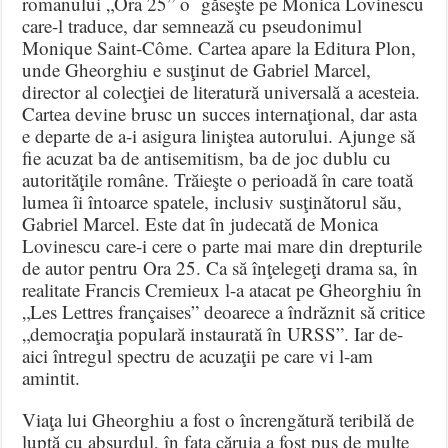
romanului „Ora 25” o găseşte pe Monica Lovinescu
care-l traduce, dar semnează cu pseudonimul
Monique Saint-Côme. Cartea apare la Editura Plon,
unde Gheorghiu e susţinut de Gabriel Marcel,
director al colecţiei de literatură universală a acesteia.
Cartea devine brusc un succes internaţional, dar asta
e departe de a-i asigura liniştea autorului. Ajunge să
fie acuzat ba de antisemitism, ba de joc dublu cu
autorităţile române. Trăieşte o perioadă în care toată
lumea îi întoarce spatele, inclusiv susţinătorul său,
Gabriel Marcel. Este dat în judecată de Monica
Lovinescu care-i cere o parte mai mare din drepturile
de autor pentru Ora 25. Ca să înţelegeţi drama sa, în
realitate Francis Cremieux l-a atacat pe Gheorghiu în
„Les Lettres françaises” deoarece a îndrăznit să critice
„democraţia populară instaurată în URSS”. Iar de-
aici întregul spectru de acuzaţii pe care vi l-am
amintit.
Viaţa lui Gheorghiu a fost o încrengătură teribilă de
luptă cu absurdul, în faţa căruia a fost pus de multe