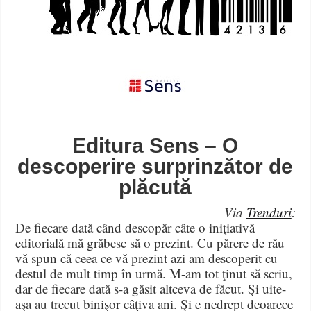
Editura Sens – O
descoperire surprinzător de
plăcută
Via
Trenduri
:
De fiecare dată când descopăr câte o iniţiativă
editorială mă grăbesc să o prezint. Cu părere de rău
vă spun că ceea ce vă prezint azi am descoperit cu
destul de mult timp în urmă. M-am tot ţinut să scriu,
dar de fiecare dată s-a găsit altceva de făcut. Şi uite-
aşa au trecut binişor câţiva ani. Şi e nedrept deoarece