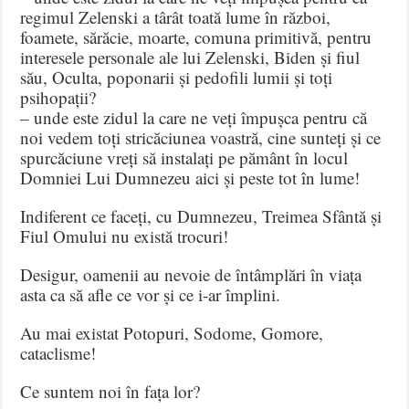
regimul Zelenski a târât toată lume în război,
foamete, sărăcie, moarte, comuna primitivă, pentru
interesele personale ale lui Zelenski, Biden și fiul
său, Oculta, poponarii și pedofili lumii și toți
psihopații?
– unde este zidul la care ne veți împușca pentru că
noi vedem toți stricăciunea voastră, cine sunteți și ce
spurcăciune vreți să instalați pe pământ în locul
Domniei Lui Dumnezeu aici și peste tot în lume!
Indiferent ce faceți, cu Dumnezeu, Treimea Sfântă și
Fiul Omului nu există trocuri!
Desigur, oamenii au nevoie de întâmplări în viața
asta ca să afle ce vor și ce i-ar împlini.
Au mai existat Potopuri, Sodome, Gomore,
cataclisme!
Ce suntem noi în fața lor?