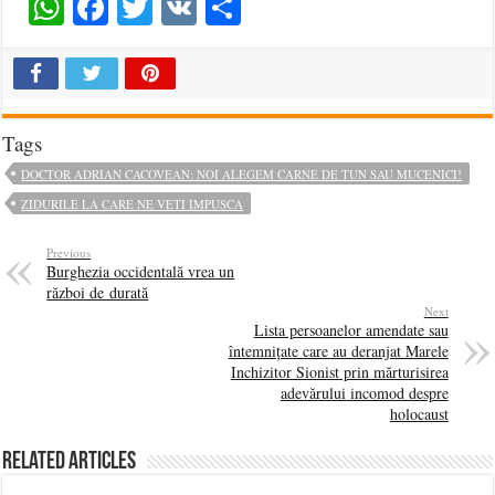
WhatsApp
Facebook
Twitter
VK
Share
Tags
DOCTOR ADRIAN CACOVEAN: NOI ALEGEM CARNE DE TUN SAU MUCENICI!
ZIDURILE LA CARE NE VETI IMPUSCA
Previous
Burghezia occidentală vrea un
război de durată
Next
Lista persoanelor amendate sau
întemnițate care au deranjat Marele
Inchizitor Sionist prin mărturisirea
adevărului incomod despre
holocaust
Related Articles