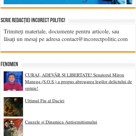
Scrie Redacției Incorect Politic!
Trimiteți materiale, documente pentru articole, sau
lăsați un mesaj pe adresa contact@incorectpolitic.com
Fenomen
CURAJ, ADEVĂR ȘI LIBERTATE! Senatorul Miron
Manega (S.O.S.) a propus abrogarea legilor delictului de
opinie!
Ultimul Fiu al Daciei
Cauzele și Dinamica Antisemitismului