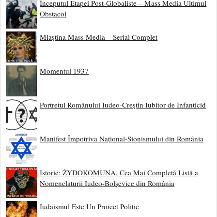
Începutul Etapei Post-Globaliste – Mass Media Ultimul
Obstacol
Mlaștina Mass Media – Serial Complet
Momentul 1937
Portretul Românului Iudeo-Creștin Iubitor de Infanticid
Manifest Împotriva Național-Sionismului din România
Istorie: ŻYDOKOMUNA, Cea Mai Completă Listă a
Nomenclaturii Iudeo-Bolșevice din România
Iudaismul Este Un Proiect Politic