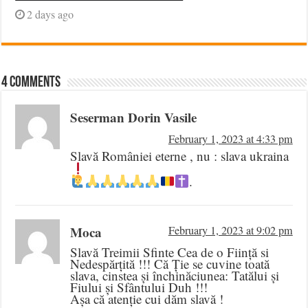
2 days ago
4 comments
Seserman Dorin Vasile
February 1, 2023 at 4:33 pm
Slavă României eterne , nu : slava ukraina
.
Moca
February 1, 2023 at 9:02 pm
Slavă Treimii Sfinte Cea de o Ființă si
Nedespărțită !!! Că Ție se cuvine toată
slava, cinstea și închinăciunea: Tatălui și
Fiului și Sfântului Duh !!!
Așa că atenție cui dăm slavă !