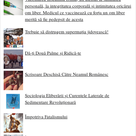
personală, la integritatea corporală și intimitatea oricărui
om liber. Medicul ce vaccinează cu forța un om liber
merită să fie pedepsit de acesta
Trebuie să distrugem supermația jidovească!
Dă-ți Două Palme și Ridică-te
Scrisoare Deschisă Către Neamul Românesc
Sociologia Eliberării și Curentele Laterale de
Sedimentare Revoluționară
Împotriva Fatalismului