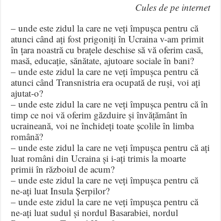
Cules de pe internet
– unde este zidul la care ne veți împușca pentru că
atunci când ați fost prigoniți în Ucraina v-am primit
în țara noastră cu brațele deschise să vă oferim casă,
masă, educație, sănătate, ajutoare sociale în bani?
– unde este zidul la care ne veți împușca pentru că
atunci când Transnistria era ocupată de ruși, voi ați
ajutat-o?
– unde este zidul la care ne veți împușca pentru că în
timp ce noi vă oferim găzduire și învățământ în
ucraineană, voi ne închideți toate școlile în limba
română?
– unde este zidul la care ne veți împușca pentru că ați
luat români din Ucraina și i-ați trimis la moarte
primii în războiul de acum?
– unde este zidul la care ne veți împușca pentru că
ne-ați luat Insula Șerpilor?
– unde este zidul la care ne veți împușca pentru că
ne-ați luat sudul și nordul Basarabiei, nordul