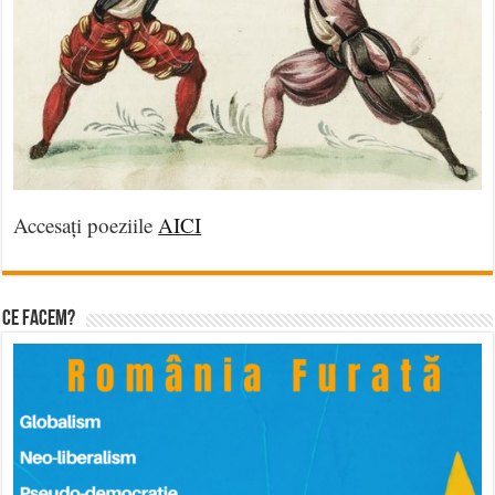
Accesați poeziile
AICI
Ce facem?