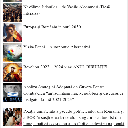
Năvălirea Jidanilor – de Vasile Alecsandri (Piesă
interzisă)
Europa și România în anul 2050
Vizita Papei – Autonomie Alternativă
Revelion 2023 – 2024 vine ANUL BIRUINȚEI
Analiza Strategiei Adoptată de Guvern Pentru
Combaterea “antisemitismului, xenofobiei și discursului
instigator la ură 2021-2023”
Poziția unilaterală a pseudo politicienilor din România și
a BOR în susținerea Israelului, singurul stat terorist din
lume, arată că aceștia nu au o fibră cu adevărat națională