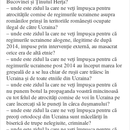
Bucovinei și Ținutul Herța?
– unde este zidul la care ne veți împușca pentru
atrocitățile comise de regimurile ucrainene asupra
românilor prinși în teritoriile românești ocupate
ilegal de către Ucraina?
– unde este zidul la care ne veți împușca pentru că
regimurile ucrainene alogene, ilegitime de după
2014, impuse prin intervenție externă, au masacrat
orice era de altă etnie?
– unde este zidul la care ne veți împușca pentru că
regimurile ucrainene post 2014 au început marea lor
greșeală de a se lua chiar de rușii care trăiesc în
Ucraina și de toate etniile din Ucraina?
– unde este zidul la care ne veți împușca pentru că
nu punem botul la propaganda voastră mincinoasă
cu tot felul de atrocități comise de voi în Ucraina pe
care încercați să le puneți în cârca dușmanului?
– unde este zidul la care ne veți împușca pentru că
preoți ortodocși din Ucraina sunt măcelăriți în
biserică de trupe nelegiuite, criminale?
– unde este zidul la care ne veți împușca pentru că