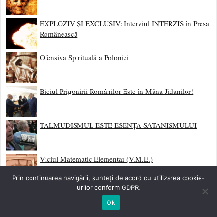
EXPLOZIV ȘI EXCLUSIV: Interviul INTERZIS în Presa
Românească
Ofensiva Spirituală a Poloniei
Biciul Prigonirii Românilor Este în Mâna Jidanilor!
TALMUDISMUL ESTE ESENȚA SATANISMULUI
Viciul Matematic Elementar (V.M.E.)
Prin continuarea navigării, sunteți de acord cu utilizarea cookie-
urilor conform GDPR.
Ok
RSS