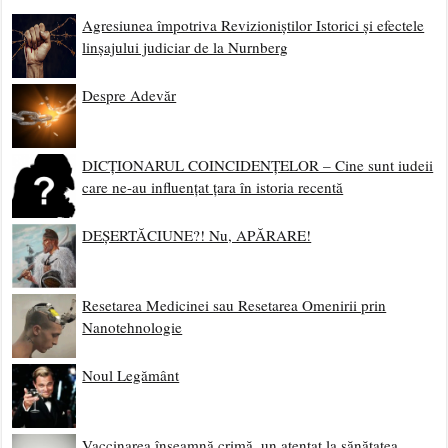
Agresiunea împotriva Revizioniștilor Istorici și efectele
linșajului judiciar de la Nurnberg
Despre Adevăr
DICȚIONARUL COINCIDENȚELOR – Cine sunt iudeii
care ne-au influențat țara în istoria recentă
DEȘERTĂCIUNE?! Nu, APĂRARE!
Resetarea Medicinei sau Resetarea Omenirii prin
Nanotehnologie
Noul Legământ
Vaccinarea înseamnă crimă, un atentat la sănătatea