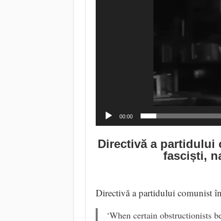
00:00
Directivă a partidului
fasciști, n
Directivă a partidului comunist î
‘When certain obstructionists be