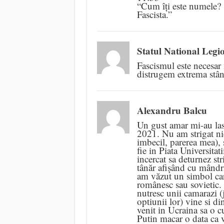
“Cum îți este numele?
Fascista.”
Statul National Legi
Fascismul este necesar 
distrugem extrema stân
Alexandru Balcu
Un gust amar mi-au las
2021. Nu am strigat ni
imbecil, parerea mea), s
fie in Piata Universitat
incercat sa deturnez st
tânăr afișând cu mândri
am văzut un simbol car
românesc sau sovietic. 
nutresc unii camarazi (
optiunii lor) vine si di
venit in Ucraina sa o c
Putin macar o data ca v