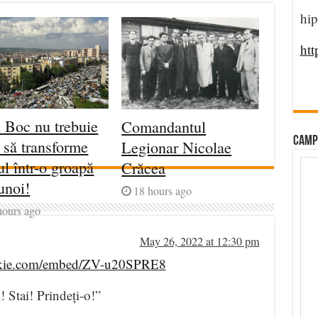
hip
htt
 Boc nu trebuie
Comandantul
CAMP
t să transforme
Legionar Nicolae
ul într-o groapă
Crăcea
unoi!
18 hours ago
hours ago
May 26, 2022 at 12:30 pm
ookie.com/embed/ZV-u20SPRE8
i! Stai! Prindeți-o!”