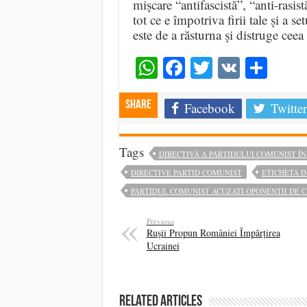
mișcare “antifascistă”, “anti-rasis
tot ce e împotriva firii tale și a s
este de a răsturna și distruge ceea 
WhatsApp
Facebook
Twitter
VK
Shar
Share
Facebook
Twitter
Tags
DIRECTIVĂ A PARTIDULUI COMUNIST ÎN 1
DIRECTIVE PARTID COMUNIST
ETICHETA D
PARTIDUL COMUNIST ACUZATI OPONENTII DE C
Previous
Rușii Propun României Împărțirea
Ucrainei
Related Articles