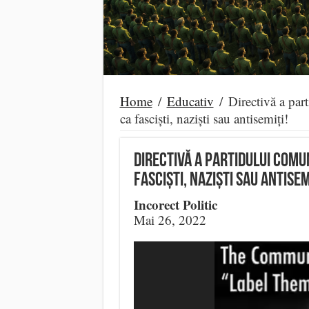
Home
/
Educativ
/
Directivă a par
ca fasciști, naziști sau antisemiți!
Directivă a partidului comun
fasciști, naziști sau antisem
Incorect Politic
Mai 26, 2022
Video
Player