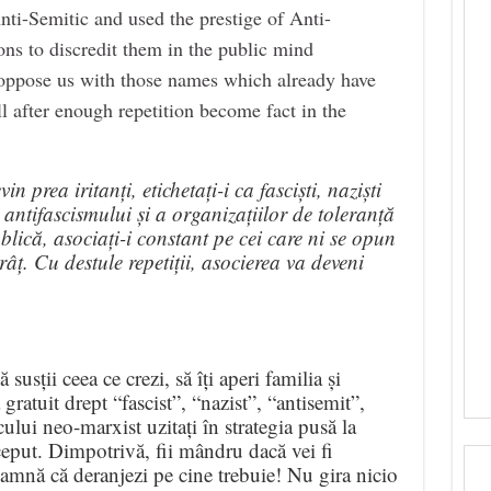
nti-Semitic and used the prestige of Anti-
ons to discredit them in the public mind
 oppose us with those names which already have
l after enough repetition become fact in the
 prea iritanți, etichetați-i ca fasciști, naziști
l antifascismului și a organizațiilor de toleranță
blică, asociați-i constant pe cei care ni se opun
ț. Cu destule repetiții, asocierea va deveni
 susții ceea ce crezi, să îți aperi familia și
 gratuit drept “fascist”, “nazist”, “antisemit”,
cului neo-marxist uzitați în strategia pusă la
ceput. Dimpotrivă, fii mândru dacă vei fi
seamnă că deranjezi pe cine trebuie! Nu gira nicio