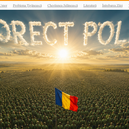
Umor
Problema Țigănească
Chestiunea Jidănească
Literatură
Întrebarea Zilei