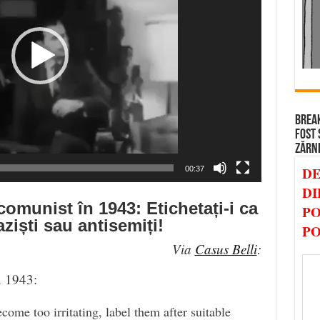
BREAK
FOST 
ZĂRN
DE
00:37
DI
 comunist în 1943: Etichetați-i ca
PO
aziști sau antisemiți!
PO
Via
Casus Belli
:
n 1943:
come too irritating, label them after suitable