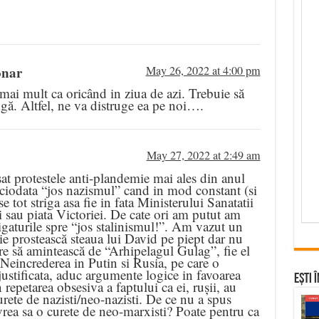
onar
May 26, 2022 at 4:00 pm
mai mult ca oricând in ziua de azi. Trebuie să
gă. Altfel, ne va distruge ea pe noi….
May 27, 2022 at 2:49 am
at protestele anti-plandemie mai ales din anul
ciodata “jos nazismul” cand in mod constant (si
e tot striga asa fie in fata Ministerului Sanatatii
ii sau piata Victoriei. De cate ori am putut am
rigaturile spre “jos stalinismul!”. Am vazut un
e prostească steaua lui David pe piept dar nu
e să amintească de “Arhipelagul Gulag”, fie el
Neincrederea in Putin si Rusia, pe care o
justificata, aduc argumente logice in favoarea
Ești 
n repetarea obsesiva a faptului ca ei, rușii, au
urete de nazisti/neo-nazisti. De ce nu a spus
rea sa o curete de neo-marxisti? Poate pentru ca