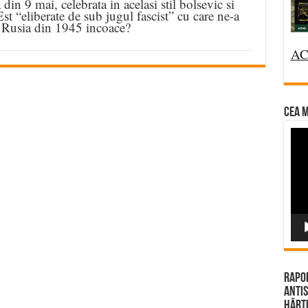
a din 9 mai, celebrata in acelasi stil bolsevic si
 Est “eliberate de sub jugul fascist” cu care ne-a
 Rusia din 1945 incoace?
AC
CEA M
Vi
Pla
Rapor
Antis
Hărțu