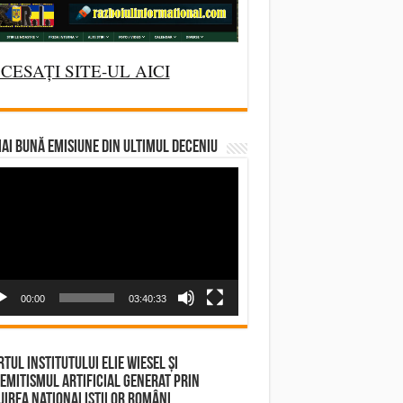
CESAȚI SITE-UL AICI
AI BUNĂ EMISIUNE DIN ULTIMUL DECENIU
deo
yer
00:00
03:40:33
tul Institutului Elie Wiesel și
emitismul Artificial Generat prin
irea Naționaliștilor Români