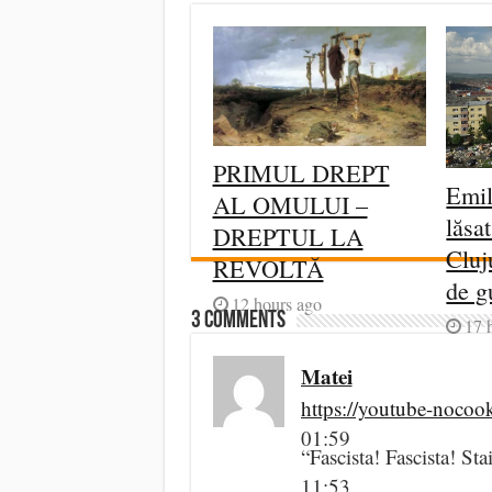
PRIMUL DREPT
Emil
AL OMULUI –
lăsa
DREPTUL LA
Cluj
REVOLTĂ
de g
12 hours ago
3 comments
17 
Matei
https://youtube-noc
01:59
“Fascista! Fascista! Sta
11:53