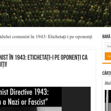
tidului comunist în 1943: Etichetați-i pe oponenți
BARĂ 
ist în 1943: Etichetați-i pe oponenți ca
iți!
Cărți
inc