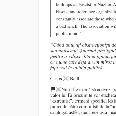
buildups as Fascist or Nazi or A
Fascist and tolerance organizati
constantly associate those who
a bad smell. The association wil
public mind.’
“Când anumiți obstrucționiști devin
sau antisemiți, folosind prestigiu
pentru a-i discredita în opinia pu
cu nume care deja au un miros urâ
fapt real în opinia publică.
Casus
Belli
Nu-ți fie teamă să activezi, să
valorile! Ei oricum te vor eticheta
“extremist”, termeni specifici lexi
punct de către comuniști de la în
catalogat astfel, deoarece asta în