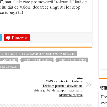
tă”, sau altele care promovează “toleranță” față de
etului tău de valori, deoarece singurul lor scop
ce iubești tu!
e
Pinterest
943: ETICHETAȚI-I CA FASCIȘTI NAZIȘTI SAU ANTISEMIȚI!
E ANTISEMIT
ETICHETA DE FASCIST
ETICHETA DE NAZIST
EEA CE FACETI
Next
OMS a contractat Deutsche
Telekom pentru a dezvolta un
INSTR
sistem global de pașaport vaccinal și
identitate digitală
Fre
evr