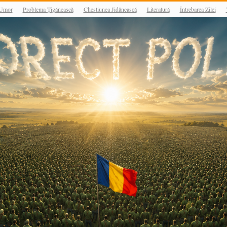
Umor
Problema Țigănească
Chestiunea Jidănească
Literatură
Întrebarea Zilei