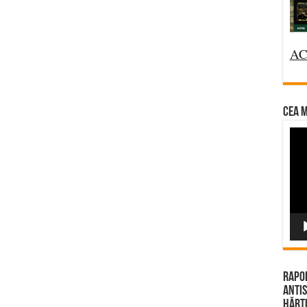
AC
CEA M
Vi
Pla
Rapor
Antis
Hărțu