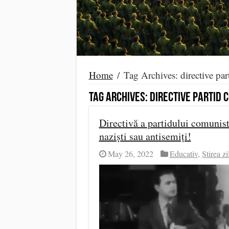
Home
/
Tag Archives: directive pa
Tag Archives:
directive partid 
Directivă a partidului comunist 
naziști sau antisemiți!
May 26, 2022
Educativ
,
Știrea zi