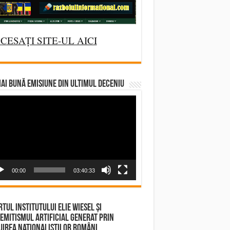
CESAȚI SITE-UL AICI
AI BUNĂ EMISIUNE DIN ULTIMUL DECENIU
deo
yer
00:00
03:40:33
tul Institutului Elie Wiesel și
emitismul Artificial Generat prin
irea Naționaliștilor Români