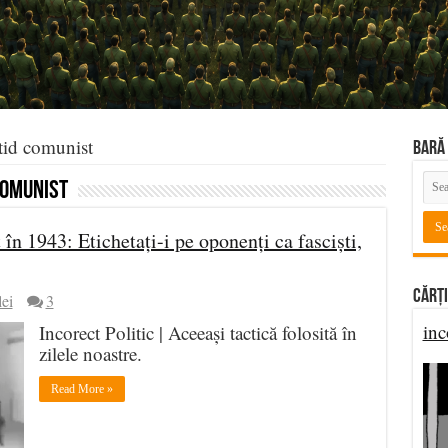
rtid comunist
BARĂ 
comunist
în 1943: Etichetați-i pe oponenți ca fasciști,
Cărți
lei
3
inc
Incorect Politic | Aceeași tactică folosită în
zilele noastre.
Read More »