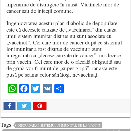
hiperarme de distrugere în masă. Victimele mor de
cancer sau de infecții comune.
Ingeniozitatea acestui plan diabolic de depopulare
este că decesele cauzate de „vaccinarea” din cauza
unui sistem imunitar distrus nu sunt asociate cu
„vaccinul”. Cei care mor de cancer după ce sistemul
lor imunitar a fost distrus de vaccinuri sunt
înregistrați ca „decese cauzate de cancer”, nu decese
prin vaccin. Cei care mor de o răceală obișnuită sau
de gripă vor fi murit de „super gripă”, iar asta este
pusă pe seama celor sănătoși, nevaccinați.
WhatsApp
Facebook
Twitter
VK
Share
Tags
DEGRADARAE SISTEMULUI IMUNITAR DE LA VACCIN