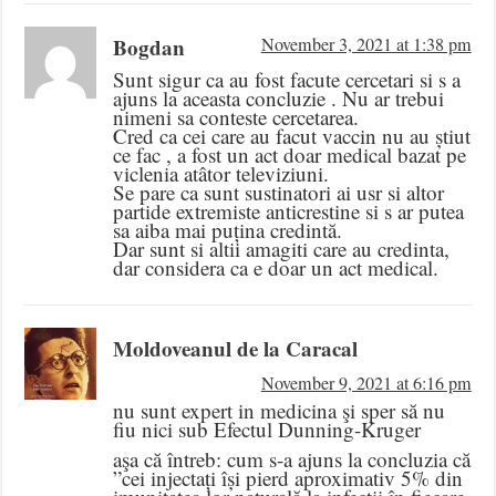
Bogdan
November 3, 2021 at 1:38 pm
Sunt sigur ca au fost facute cercetari si s a
ajuns la aceasta concluzie . Nu ar trebui
nimeni sa conteste cercetarea.
Cred ca cei care au facut vaccin nu au știut
ce fac , a fost un act doar medical bazat pe
viclenia atâtor televiziuni.
Se pare ca sunt sustinatori ai usr si altor
partide extremiste anticrestine si s ar putea
sa aiba mai puțina credintă.
Dar sunt si altii amagiti care au credinta,
dar considera ca e doar un act medical.
Moldoveanul de la Caracal
November 9, 2021 at 6:16 pm
nu sunt expert in medicina şi sper să nu
fiu nici sub Efectul Dunning-Kruger
aşa că întreb: cum s-a ajuns la concluzia că
”cei injectați își pierd aproximativ 5% din