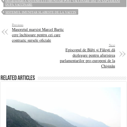
DEGRADAREA SISTEMULUI IMUNITAR POST VACCINARE DAT ÎN SĂPTĂMÂNI
DUPĂ VACCINARE
SISTEMUL IMUNITAR SLABESTE DE LA VACCIN
Previous
Masoretul marxist Marcel Bartic
cere închisoare pentru cei care
contrazic sursele oficiale
Next
Episcopul de Bălți și Fălești dă
dezlegare pentru afurisirea
parlamentarilor pro-europeni de la
Chișinău
Related Articles