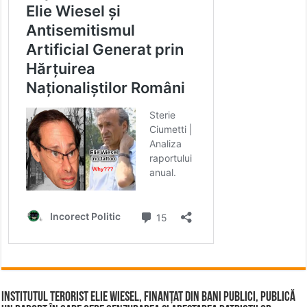
Institutul terorist Elie Wiesel, finanțat din bani publici, publică