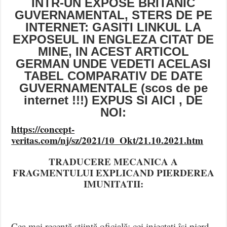
INTR-UN EXPOSE BRITANIC
GUVERNAMENTAL, STERS DE PE
INTERNET: GASITI LINKUL LA
EXPOSEUL IN ENGLEZA CITAT DE
MINE, IN ACEST ARTICOL
GERMAN UNDE VEDETI ACELASI
TABEL COMPARATIV DE DATE
GUVERNAMENTALE (scos de pe
internet !!!) EXPUS SI AICI , DE
NOI:
https://concept-
veritas.com/nj/sz/2021/10_Okt/21.10.2021.htm
TRADUCERE MECANICA A
FRAGMENTULUI EXPLICAND PIERDEREA
IMUNITATII:
Cea mai recentă știință oficială: cei injectați își pierd