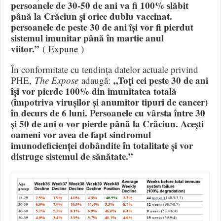
persoanele de 30-50 de ani va fi 100% slăbit
până la Crăciun și orice dublu vaccinat.
persoanele de peste 30 de ani își vor fi pierdut
sistemul imunitar până în martie anul
viitor.”
(
Expune
)
În conformitate cu tendința datelor actuale privind
„Toți cei peste 30 de ani
PHE,
The Expose
adaugă:
își vor pierde 100% din imunitatea totală
(împotriva virușilor și anumitor tipuri de cancer)
în decurs de 6 luni. Persoanele cu vârsta între 30
și 50 de ani o vor pierde până la Crăciun. Acești
oameni vor avea de fapt sindromul
imunodeficienței dobândite în totalitate și vor
distruge sistemul de sănătate.”