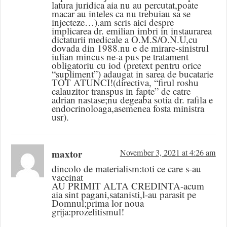
latura juridica aia nu au percutat,poate
macar au inteles ca nu trebuiau sa se
injecteze…).am scris aici despre
implicarea dr. emilian imbri in instaurarea
dictaturii medicale a O.M.S/O.N.U,cu
dovada din 1988.nu e de mirare-sinistrul
iulian mincus ne-a pus pe tratament
obligatoriu cu iod (pretext pentru orice
“supliment”) adaugat in sarea de bucatarie
TOT ATUNCI!(directiva, “firul roshu
calauzitor transpus in fapte” de catre
adrian nastase;nu degeaba sotia dr. rafila e
endocrinoloaga,asemenea fosta ministra
usr).
maxtor
November 3, 2021 at 4:26 am
dincolo de materialism:toti ce care s-au
vaccinat
AU PRIMIT ALTA CREDINTA-acum
aia sint pagani,satanisti,l-au parasit pe
Domnul;prima lor noua
grija:prozelitismul!