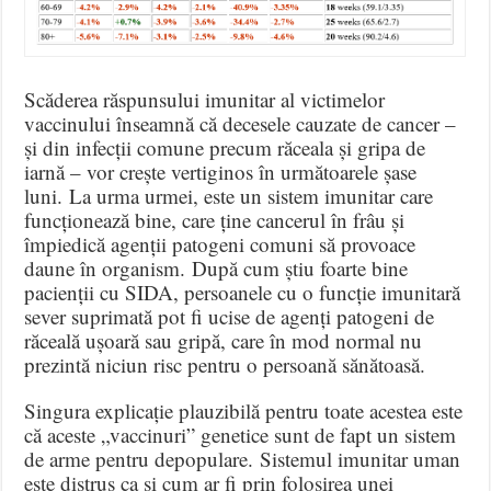
Scăderea răspunsului imunitar al victimelor
vaccinului înseamnă că decesele cauzate de cancer –
și din infecții comune precum răceala și gripa de
iarnă – vor crește vertiginos în următoarele șase
luni. La urma urmei, este un sistem imunitar care
funcționează bine, care ține cancerul în frâu și
împiedică agenții patogeni comuni să provoace
daune în organism. După cum știu foarte bine
pacienții cu SIDA, persoanele cu o funcție imunitară
sever suprimată pot fi ucise de agenți patogeni de
răceală ușoară sau gripă, care în mod normal nu
prezintă niciun risc pentru o persoană sănătoasă.
Singura explicație plauzibilă pentru toate acestea este
că aceste „vaccinuri” genetice sunt de fapt un sistem
de arme pentru depopulare. Sistemul imunitar uman
este distrus ca și cum ar fi prin folosirea unei