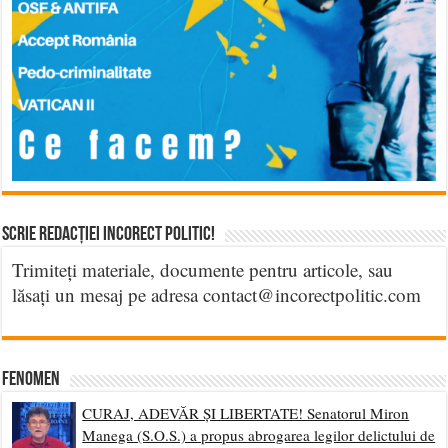
Scrie Redacției Incorect Politic!
Trimiteți materiale, documente pentru articole, sau
lăsați un mesaj pe adresa contact@incorectpolitic.com
Fenomen
CURAJ, ADEVĂR ȘI LIBERTATE! Senatorul Miron
Manega (S.O.S.) a propus abrogarea legilor delictului de