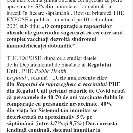
5% din
aproximativ
imunitatea lor naturală la
infecții în fiecare săptămână . Revista britanică THE
EXPOSE a publicat un articol pe 10 octombrie
„O comparație a rapoartelor
2021 sub titlul
oficiale ale guvernului sugerează că cei care sunt
complet vaccinați dezvoltă sindromul
imunodeficienței dobândite”.
THE EXPOSE, după ce a studiat datele
la
Regatului
de
Departamentul de Sănătate al
Unit
, PHE
Public Health
„Cele mai recente cifre
England
, rezumă :
din
Raportul de supraveghere a vaccinului
PHE
din Regatul Unit privind cazurile de Covid arată
că persoanele de 40-70 de ani vaccinate dublu în
comparație cu persoanele nevaccinate. 40%
din viața lor Sistemul tău imunitar se
deteriorează cu aproximativ 5% pe
săptămână (între 2,7% și 8,7%) Dacă această
tendință continuă, sistemul imunitar la