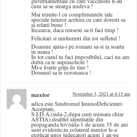
guvernamentale cu care vaccinistii n-au
cum sa se stearga undeva !
Mai trimite-l cu complimentele tale
speciale tuturor acelora cu care doresti sa
ai relatii bune !
Incearca, daca reusesti sa-ti faci timp !
Felicitari si multumiri din tot sufletul !
Doamne ajuta-i pe romani sa-si ia soarta
in mana !
In tot cazul tu faci imposibilul, caci nu am
dubii ca te suprasoliciti !
Mi-e foarte grija de tine !
Domnul sa te ocroteasca !
maxtor
November 3, 2021 at 4:15 am
adica este Sindromul ImunoDeficientei
Acceptate,
S.I.D.A.(sida-2,dupa cum numara chiar
ASTIA).dealtfel identitatile din
propaganda hiv/sida-1 de acum 35 de ani
sunt evidente;in colateral maxtor le-a
explicat unor judecatori acum 1 an-pe