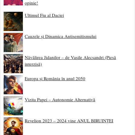
opinie!
Ultimul Fiu al Daciei
Cauzele și Dinamica Antisemitismului
Năvălirea Jidanilor – de Vasile Alecsandri (Piesă
interzisă)
Europa și România în anul 2050
Vizita Papei – Autonomie Alternativă
Revelion 2023 – 2024 vine ANUL BIRUINȚEI