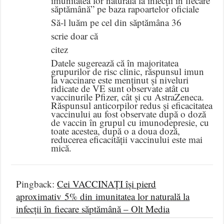
imunitatea lor naturală la infecții în fiecare
săptămână” pe baza rapoartelor oficiale
Să-l luăm pe cel din săptămâna 36
scrie doar că
citez
Datele sugerează că în majoritatea
grupurilor de risc clinic, răspunsul imun
la vaccinare este menținut și niveluri
ridicate de VE sunt observate atât cu
vaccinurile Pfizer, cât și cu AstraZeneca.
Răspunsul anticorpilor redus și eficacitatea
vaccinului au fost observate după o doză
de vaccin în grupul cu imunodepresie, cu
toate acestea, după o a doua doză,
reducerea eficacității vaccinului este mai
mică.
Pingback:
Cei VACCINAȚI își pierd
aproximativ 5% din imunitatea lor naturală la
infecții în fiecare săptămână – Olt Media