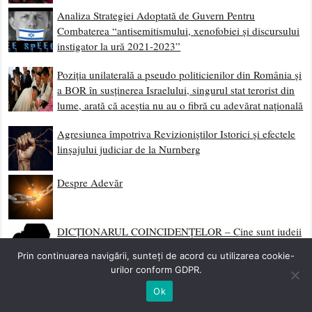
Analiza Strategiei Adoptată de Guvern Pentru
Combaterea “antisemitismului, xenofobiei și discursului
instigator la ură 2021-2023”
Poziția unilaterală a pseudo politicienilor din România și
a BOR în susținerea Israelului, singurul stat terorist din
lume, arată că aceștia nu au o fibră cu adevărat națională
Agresiunea împotriva Revizioniștilor Istorici și efectele
linșajului judiciar de la Nurnberg
Despre Adevăr
DICȚIONARUL COINCIDENȚELOR – Cine sunt iudeii
care ne-au influențat țara în istoria recentă
Prin continuarea navigării, sunteți de acord cu utilizarea cookie-
urilor conform GDPR.
DEȘERTĂCIUNE?! Nu, APĂRARE!
Ok