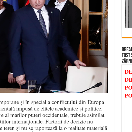
BREAK
FOST 
ZĂRN
DE
DI
PO
PO
mporane și în special a conflictului din Europa
entală impusă de elitele academice și politice.
 al marilor puteri occidentale, trebuie asimilat
țiilor internaționale. Factorii de decizie nu
 teren și nu se raportează la o realitate materială