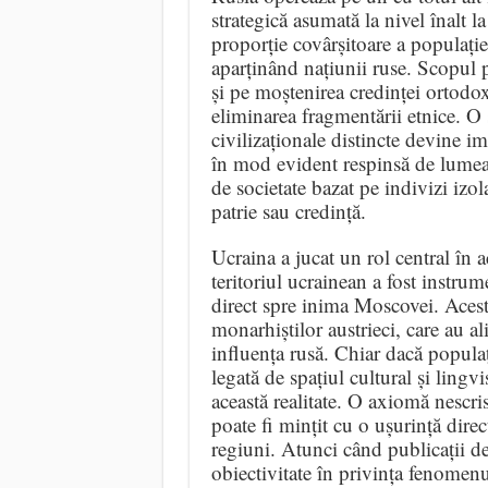
strategică asumată la nivel înalt 
proporție covârșitoare a populației
aparținând națiunii ruse. Scopul p
și pe moștenirea credinței ortodoxe
eliminarea fragmentării etnice. O s
civilizaționale distincte devine i
în mod evident respinsă de lumea
de societate bazat pe indivizi izola
patrie sau credință.
Ucraina a jucat un rol central în ac
teritoriul ucrainean a fost instrum
direct spre inima Moscovei. Acest 
monarhiștilor austrieci, care au al
influența rusă. Chiar dacă populaț
legată de spațiul cultural și ling
această realitate. O axiomă nescri
poate fi mințit cu o ușurință dire
regiuni. Atunci când publicații de
obiectivitate în privința fenomen