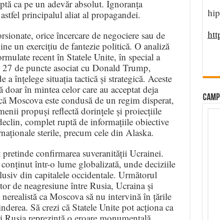
ceptă ca pe un adevăr absolut. Ignoranța
hip
astfel principalul aliat al propagandei.
htt
rsionate, orice încercare de negociere sau de
ne un exercițiu de fantezie politică. O analiză
rmulate recent în Statele Unite, în special a
e 27 de puncte asociat cu Donald Trump,
 a înțelege situația tactică și strategică. Aceste
 doar în mintea celor care au acceptat deja
CAMP
i că Moscova este condusă de un regim disperat,
rmenii propuși reflectă dorințele și proiecțiile
eclin, complet ruptă de informațiile obiective
ternaționale sterile, precum cele din Alaska.
pretinde confirmarea suveranității Ucrainei.
conținut într-o lume globalizată, unde deciziile
clusiv din capitalele occidentale. Următorul
or de neagresiune între Rusia, Ucraina și
nerealistă ca Moscova să nu intervină în țările
nderea. Să crezi că Statele Unite pot acționa ca
i Rusia reprezintă o eroare monumentală.