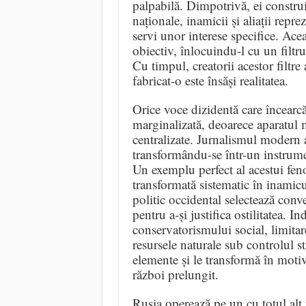
palpabilă. Dimpotrivă, ei construie
naționale, inamicii și aliații repr
servi unor interese specifice. Ac
obiectiv, înlocuindu-l cu un filtru
Cu timpul, creatorii acestor filtre
fabricat-o este însăși realitatea.
Orice voce dizidentă care încearc
marginalizată, deoarece aparatul 
centralizate. Jurnalismul modern
transformându-se într-un instrument
Un exemplu perfect al acestui fen
transformată sistematic în inamic
politic occidental selectează conv
pentru a-și justifica ostilitatea. 
conservatorismului social, limitare
resursele naturale sub controlul str
elemente și le transformă în motiv
război prelungit.
Rusia operează pe un cu totul alt 