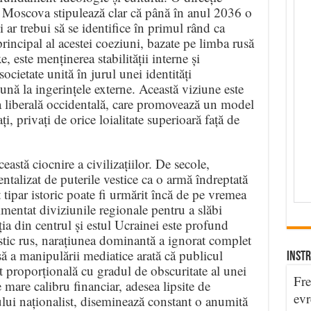
la Moscova stipulează clar că până în anul 2036 o
 ar trebui să se identifice în primul rând ca
rincipal al acestei coeziuni, bazate pe limba rusă
, este menținerea stabilității interne și
ocietate unită în jurul unei identități
mună la ingerințele externe. Această viziune este
 liberală occidentală, care promovează un model
ți, privați de orice loialitate superioară față de
eastă ciocnire a civilizațiilor. De secole,
entalizat de puterile vestice ca o armă îndreptată
tipar istoric poate fi urmărit încă de pe vremea
imentat diviziunile regionale pentru a slăbi
ia din centrul și estul Ucrainei este profund
vistic rus, narațiunea dominantă a ignorat complet
să a manipulării mediatice arată că publicul
INSTR
ct proporțională cu gradul de obscuritate al unei
Fre
 mare calibru financiar, adesea lipsite de
evr
ului naționalist, diseminează constant o anumită