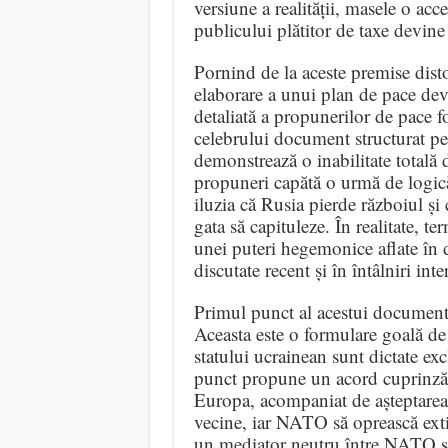
versiune a realității, masele o ac
publicului plătitor de taxe devine 
Pornind de la aceste premise disto
elaborare a unui plan de pace devi
detaliată a propunerilor de pace fo
celebrului document structurat p
demonstrează o inabilitate totală de
propuneri capătă o urmă de logică
iluzia că Rusia pierde războiul ș
gata să capituleze. În realitate, te
unei puteri hegemonice aflate în d
discutate recent și în întâlniri in
Primul punct al acestui document 
Aceasta este o formulare goală de 
statului ucrainean sunt dictate ex
punct propune un acord cuprinzăt
Europa, acompaniat de așteptarea 
vecine, iar NATO să oprească exti
un mediator neutru între NATO ș