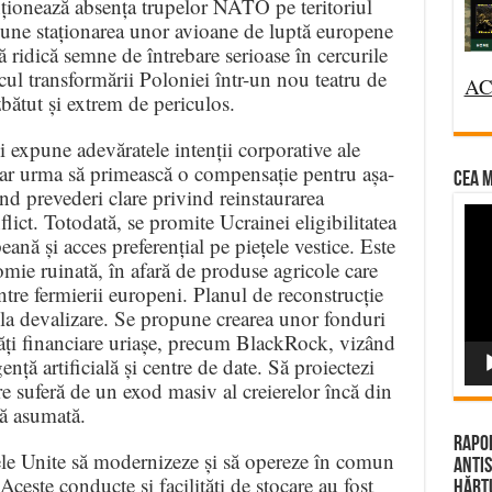
ționează absența trupelor NATO pe teritoriul
une staționarea unor avioane de luptă europene
ă ridică semne de întrebare serioase în cercurile
scul transformării Poloniei într-un nou teatru de
AC
bătut și extrem de periculos.
expune adevăratele intenții corporative ale
e ar urma să primească o compensație pentru așa-
CEA M
tând prevederi clare privind reinstaurarea
Vi
lict. Totodată, se promite Ucrainei eligibilitatea
Pla
nă și acces preferențial pe piețele vestice. Este
mie ruinată, în afară de produse agricole care
tre fermierii europeni. Planul de reconstrucție
ă la devalizare. Se propune crearea unor fonduri
ăți financiare uriașe, precum BlackRock, vizând
gență artificială și centre de date. Să proiectezi
re suferă de un exod masiv al creierelor încă din
ță asumată.
Rapor
ele Unite să modernizeze și să opereze în comun
Antis
Aceste conducte și facilități de stocare au fost
Hărțu