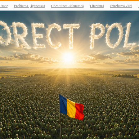
Umor
Problema Țigănească
Chestiunea Jidănească
Literatură
Întrebarea Zilei