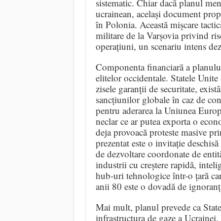
sistematic. Chiar dacă planul men
ucrainean, același document prop
în Polonia. Această mișcare tactic
militare de la Varșovia privind ri
operațiuni, un scenariu intens dez
Componenta financiară a planului 
elitelor occidentale. Statele Unit
zisele garanții de securitate, exis
sancțiunilor globale în caz de conf
pentru aderarea la Uniunea Europea
neclar ce ar putea exporta o econo
deja provoacă proteste masive prin
prezentat este o invitație deschis
de dezvoltare coordonate de entit
industrii cu creștere rapidă, inteli
hub-uri tehnologice într-o țară ca
anii 80 este o dovadă de ignoran
Mai mult, planul prevede ca Stat
infrastructura de gaze a Ucrainei. 