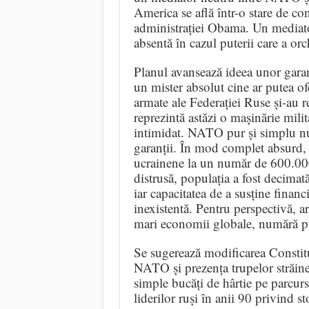
America se află într-o stare de c
administrației Obama. Un mediator 
absentă în cazul puterii care a orche
Planul avansează ideea unor garan
un mister absolut cine ar putea ofe
armate ale Federației Ruse și-au r
reprezintă astăzi o mașinărie mili
intimidat. NATO pur și simplu nu 
garanții. În mod complet absurd, 
ucrainene la un număr de 600.000
distrusă, populația a fost decimată 
iar capacitatea de a susține financ
inexistentă. Pentru perspectivă, a
mari economii globale, numără p
Se sugerează modificarea Constituț
NATO și prezența trupelor străine
simple bucăți de hârtie pe parcurs
liderilor ruși în anii 90 privind s