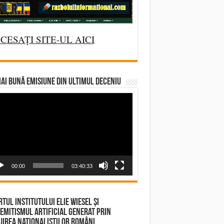
CESAȚI SITE-UL AICI
AI BUNĂ EMISIUNE DIN ULTIMUL DECENIU
deo
yer
00:00
03:40:33
tul Institutului Elie Wiesel și
emitismul Artificial Generat prin
irea Naționaliștilor Români