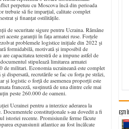
onflict perpetuu cu Moscova încă din perioada
trebuie să fie imparțial, calitate complet
strat și finanțat ostilitățile.
ții de securitate sigure pentru Ucraina. Rămâne
ri aceste garanții în fața armatei ruse. Forțele
ezolvat problemele logistice inițiale din 2022 și
tară formidabilă, motivată și imposibil de
are capacitatea terestră de a impune astfel de
documentul stipulează limitarea armatei
 de militari. Economia ucraineană este complet
și dispersată, recrutările se fac cu forța pe străzi,
iar și logistic o forță de asemenea proporții este
rmata franceză, susținută de una dintre cele mai
uțin peste 260.000 de oameni.
iei Ucrainei pentru a interzice aderarea la
. Documentele constituționale s-au dovedit a fi
Ești 
ul istoriei recente. Promisiunile ferme făcute
toparea expansiunii atlantice au fost încălcate