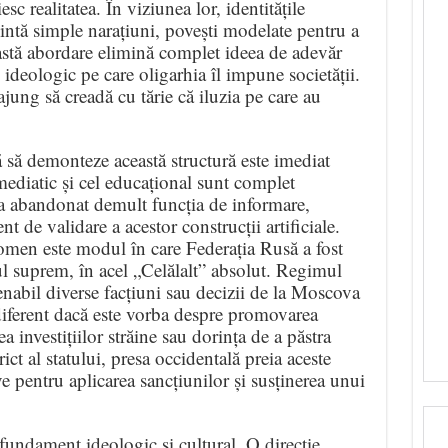
sc realitatea. În viziunea lor, identitățile
ezintă simple narațiuni, povești modelate pentru a
eastă abordare elimină complet ideea de adevăr
 ideologic pe care oligarhia îl impune societății.
 ajung să creadă cu tărie că iluzia pe care au
ă să demonteze această structură este imediat
mediatic și cel educațional sunt complet
 a abandonat demult funcția de informare,
 de validare a acestor construcții artificiale.
omen este modul în care Federația Rusă a fost
ul suprem, în acel „Celălalt” absolut. Regimul
enabil diverse facțiuni sau decizii de la Moscova
Indiferent dacă este vorba despre promovarea
a investițiilor străine sau dorința de a păstra
ict al statului, presa occidentală preia aceste
e pentru aplicarea sancțiunilor și susținerea unui
fundament ideologic și cultural. O direcție