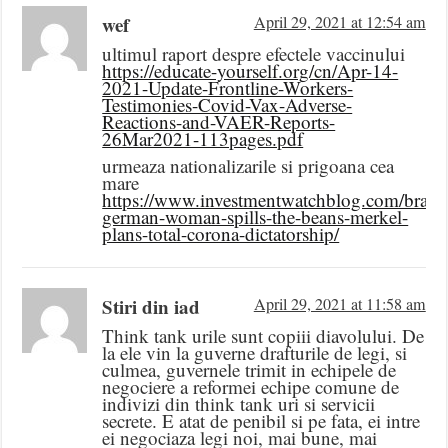
wef
April 29, 2021 at 12:54 am
ultimul raport despre efectele vaccinului
https://educate-yourself.org/cn/Apr-14-
2021-Update-Frontline-Workers-
Testimonies-Covid-Vax-Adverse-
Reactions-and-VAER-Reports-
26Mar2021-113pages.pdf
urmeaza nationalizarile si prigoana cea
mare
https://www.investmentwatchblog.com/brave
german-woman-spills-the-beans-merkel-
plans-total-corona-dictatorship/
Stiri din iad
April 29, 2021 at 11:58 am
Think tank urile sunt copiii diavolului. De
la ele vin la guverne drafturile de legi, si
culmea, guvernele trimit in echipele de
negociere a reformei echipe comune de
indivizi din think tank uri si servicii
secrete. E atat de penibil si pe fata, ei intre
ei negociaza legi noi, mai bune, mai