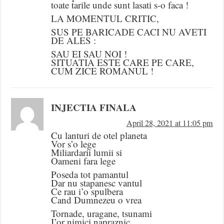
toate tarile unde sunt lasati s-o faca !
LA MOMENTUL CRITIC,
SUS PE BARICADE CACI NU AVETI
DE ALES :
SAU EI SAU NOI !
SITUATIA ESTE CARE PE CARE,
CUM ZICE ROMANUL !
INJECTIA FINALA
April 28, 2021 at 11:05 pm
Cu lanturi de otel planeta
Vor s’o lege
Miliardarii lumii si
Oameni fara lege
Poseda tot pamantul
Dar nu stapanesc vantul
Ce rau i’o spulbera
Cand Dumnezeu o vrea
Tornade, uragane, tsunami
I’or nimici napraznic