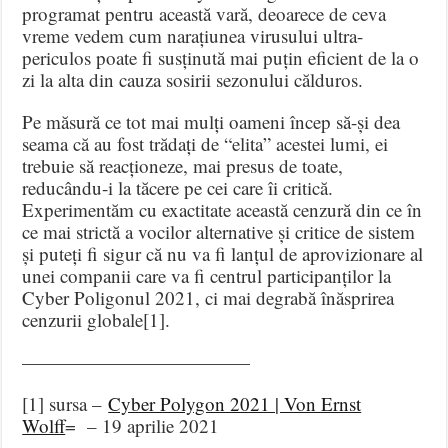
programat pentru această vară, deoarece de ceva
vreme vedem cum narațiunea virusului ultra-
periculos poate fi susținută mai puțin eficient de la o
zi la alta din cauza sosirii sezonului călduros.
Pe măsură ce tot mai mulți oameni încep să-și dea
seama că au fost trădați de “elita” acestei lumi, ei
trebuie să reacționeze, mai presus de toate,
reducându-i la tăcere pe cei care îi critică.
Experimentăm cu exactitate această cenzură din ce în
ce mai strictă a vocilor alternative și critice de sistem
și puteți fi sigur că nu va fi lanțul de aprovizionare al
unei companii care va fi centrul participanților la
Cyber Poligonul 2021, ci mai degrabă înăsprirea
cenzurii globale[1].
————————————
[1] sursa –
Cyber Polygon 2021 | Von Ernst
Wolff
= – 19 aprilie 2021