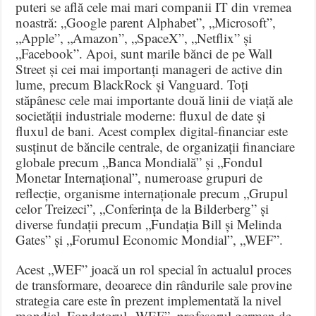
puteri se află cele mai mari companii IT din vremea
noastră: „Google parent Alphabet”, „Microsoft”,
„Apple”, „Amazon”, „SpaceX”, „Netflix” și
„Facebook”. Apoi, sunt marile bănci de pe Wall
Street și cei mai importanți manageri de active din
lume, precum BlackRock și Vanguard. Toți
stăpânesc cele mai importante două linii de viață ale
societății industriale moderne: fluxul de date și
fluxul de bani. Acest complex digital-financiar este
susținut de băncile centrale, de organizații financiare
globale precum „Banca Mondială” și „Fondul
Monetar Internațional”, numeroase grupuri de
reflecție, organisme internaționale precum „Grupul
celor Treizeci”, „Conferința de la Bilderberg” și
diverse fundații precum „Fundația Bill și Melinda
Gates” și „Forumul Economic Mondial”, „WEF”.
Acest „WEF” joacă un rol special în actualul proces
de transformare, deoarece din rândurile sale provine
strategia care este în prezent implementată la nivel
mondial. Fondatorul „WEF”, profesorul german de