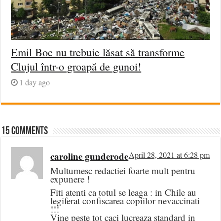
Emil Boc nu trebuie lăsat să transforme
Clujul într-o groapă de gunoi!
1 day ago
15 comments
caroline gunderode
April 28, 2021 at 6:28 pm
Multumesc redactiei foarte mult pentru
expunere !
Fiti atenti ca totul se leaga : in Chile au
legiferat confiscarea copiilor nevaccinati
!!!
Vine peste tot caci lucreaza standard in