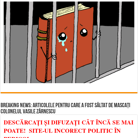
BREAKING NEWS: ARTICOLELE PENTRU CARE A FOST SĂLTAT DE MASCAȚI
COLONELUL VASILE ZĂRNESCU
DESCĂRCAȚI ȘI DIFUZAȚI CÂT ÎNCĂ SE MAI
POATE! SITE-UL INCORECT POLITIC ÎN