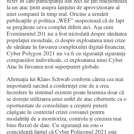
fictiv în care participanții din zeci de țări reacționează
la un atac țintit asupra lanțului de aprovizionare al
unei companii în timp real. Oricine a urmărit
publicațiile și politica „WEF” suspectează că de fapt
se pregătește ceva complet diferit aici. Așa cum
Evenimentul 201 nu a fost niciodată despre sănătatea
populației mondiale, ci despre exploatarea unei crize
de sănătate în favoarea complexului digital-financiar,
Cyber ​​Polygon 2021 nu va fi cu siguranță siguranța
companiilor individuale, ci exploatarea unui Cyber
Atac în favoarea noii superputeri globale.
Afirmația lui Klaus Schwab conform căreia cea mai
importantă sarcină a conferinței este de a crea
încredere în sistemul existent poate însemna doar că
se dorește utilizarea unui astfel de atac cibernetic ca o
oportunitate de consolidare a creșterii puterii
câștigate în contextul crizei coroanei pentru
modalități de a monitoriza, controla și cenzura mai
bine fluxul de date. Cu siguranță nu este o
coincidență faptul că Cyber ​​Poligonul 2021 este