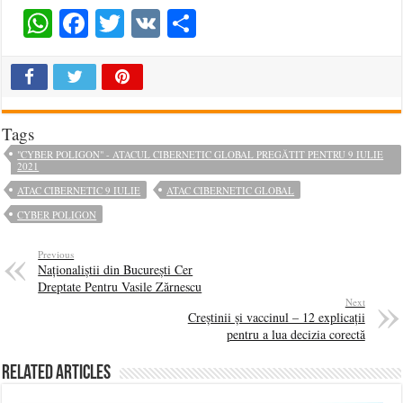
WhatsApp
Facebook
Twitter
VK
Share
Tags
"CYBER POLIGON" - ATACUL CIBERNETIC GLOBAL PREGĂTIT PENTRU 9 IULIE
2021
ATAC CIBERNETIC 9 IULIE
ATAC CIBERNETIC GLOBAL
CYBER POLIGON
Previous
Naționaliștii din București Cer
Dreptate Pentru Vasile Zărnescu
Next
Creștinii și vaccinul – 12 explicații
pentru a lua decizia corectă
Related Articles