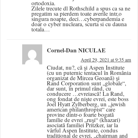
ortodoxia.
Zilele trecute dl Rothschild a spus ca sa ne
pregatim sa pierdem toate averile intr,o
singura noapte, deci…cyberpandemia e
doar o cyber nucleara, scurta si cu dauna
totala…
Cornel-Dan NICULAE
April 29, 2021 at 9:35 am
Ciudat, nu?, că şi Aspen Institute
(cu un puternic tentacul în România
organizat de Mircea Geoană) şi
Rand Corporation sunt „globale“,
dar sunt, în primul rând, cu
conducere …evreiască! La Rand,
ong fondat de nişte evrei, este boss
Joel Hyatt Zylberberg, un „jewish
american philanthropist“ care
provine dintr-o foarte bogată
familie de evrei „ruşi“ (khazari)
asociată familiei Pritzker, iar la
vârful Aspen Institute, condus
tradiţional de evrei, „chairman and