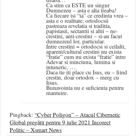
Ca stim ca ESTE un singur
Dumnezeu – asta e alta treaba!
Ca fiecare isi “ia” ce credinta vrea –
asta e o realitate; ortodocsii
pastreaza revelatia si traditia,
papistasii, sectantii si altii – ne-
crestini, anti-crestini – si-au facut
dumnezeul lor, particular.
Intre crestini = ortodocsi si ceilalti,
aparent/cultural crestini nu exista
“fratie” cum nu exista “fratie” intre
Adevar si minciuna, lumina si
intuneric, ….
Daca tie iti place cu Isus, eu – fiind
crestin, doar ortodox – merg cu
Iisus.
Bunavointa nu e suficienta pentru
mantuire.
Pingback:
“Cyber Poligon” – Atacul Cibernetic
Global pregătit pentru 9 iulie 2021 Incorect
Politic – Xsmart News