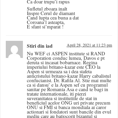
Ca doar trupu’i rapus
Sufletul zboara inalt
Inspre Cerul de diamant
Cand lupta cea buna a dat
Coroana’l asteapta,
E sfant si’mparat !
Stiri din iad
April 28, 2021 at 11:23 pm
Nu WEF ci ASPEN institute si RAND
Corporation conduc lumea, Davos e pt
deruta si incasat bobarnace. Regina
imperiului britano-kazar este CEO la
Aspen si urmeaza sa i dea stafeta
anticristului britano-kazar Harry cabalistul
confucianist. Dr. Rafila Al. Stie mai multe
ca si dansu’ e la Aspen sef cu programul
sanitar pe Romania Asa e cand te bagi in
tratate internationale, iti pierzi
suveranitatea si institutiile de stat in
beneficiul acelor ONG uri private precum
ONU si FMI si banca mondiala ai caror
actionari si fondatori sunt bancile din evul
mediu care au batjocorit bizantul si