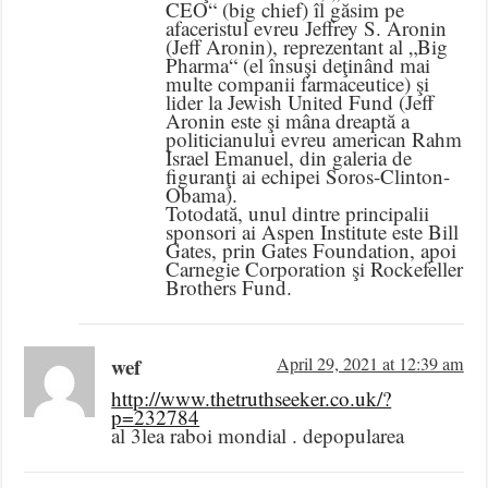
CEO“ (big chief) îl găsim pe
afaceristul evreu Jeffrey S. Aronin
(Jeff Aronin), reprezentant al „Big
Pharma“ (el însuşi deţinând mai
multe companii farmaceutice) şi
lider la Jewish United Fund (Jeff
Aronin este şi mâna dreaptă a
politicianului evreu american Rahm
Israel Emanuel, din galeria de
figuranţi ai echipei Soros-Clinton-
Obama).
Totodată, unul dintre principalii
sponsori ai Aspen Institute este Bill
Gates, prin Gates Foundation, apoi
Carnegie Corporation şi Rockefeller
Brothers Fund.
wef
April 29, 2021 at 12:39 am
http://www.thetruthseeker.co.uk/?
p=232784
al 3lea raboi mondial . depopularea