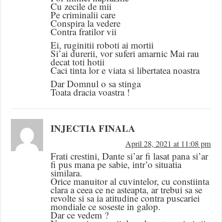
Cu zecile de mii
Pe criminalii care
Conspira la vedere
Contra fratilor vii
Ei, ruginitii roboti ai mortii
Si’ai durerii, vor suferi amarnic Mai rau
decat toti hotii
Caci tinta lor e viata si libertatea noastra
Dar Domnul o sa stinga
Toata dracia voastra !
INJECTIA FINALA
April 28, 2021 at 11:08 pm
Frati crestini, Dante si’ar fi lasat pana si’ar
fi pus mana pe sabie, intr’o situatia
similara.
Orice manuitor al cuvintelor, cu constiinta
clara a ceea ce ne asteapta, ar trebui sa se
revolte si sa ia atitudine contra puscariei
mondiale ce soseste in galop.
Dar ce vedem ?