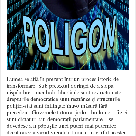
Lumea se află în prezent într-un proces istoric de
transformare. Sub pretextul dorinței de a stopa
răspândirea unei boli, libertățile sunt restricționate,
drepturile democratice sunt restrânse și structurile
poliției-stat sunt înființate într-o măsură fără
precedent. Guvernele tuturor țărilor din lume – fie că
sunt dictaturi sau democrații parlamentare – se
dovedesc a fi păpușile unei puteri mai puternice
decât orice a văzut vreodată lumea. În vârful acestei