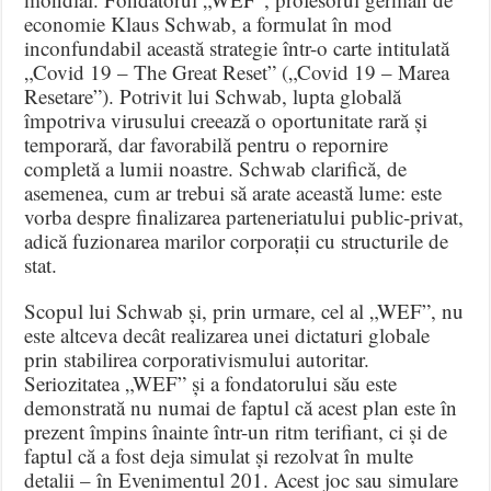
economie Klaus Schwab, a formulat în mod
inconfundabil această strategie într-o carte intitulată
„Covid 19 – The Great Reset” („Covid 19 – Marea
Resetare”). Potrivit lui Schwab, lupta globală
împotriva virusului creează o oportunitate rară și
temporară, dar favorabilă pentru o repornire
completă a lumii noastre. Schwab clarifică, de
asemenea, cum ar trebui să arate această lume: este
vorba despre finalizarea parteneriatului public-privat,
adică fuzionarea marilor corporații cu structurile de
stat.
Scopul lui Schwab și, prin urmare, cel al „WEF”, nu
este altceva decât realizarea unei dictaturi globale
prin stabilirea corporativismului autoritar.
Seriozitatea „WEF” și a fondatorului său este
demonstrată nu numai de faptul că acest plan este în
prezent împins înainte într-un ritm terifiant, ci și de
faptul că a fost deja simulat și rezolvat în multe
detalii – în Evenimentul 201. Acest joc sau simulare