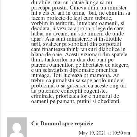
durabile, mai cu bataie lunga sa nu
priceapa prostii. Cineva dintr un minister
mi a zis cu ani in urma, ‘bai, ne chnuim sa
facem proiecte de legi cum trebuie,
vorbim in teritoriu, intrebam oamenii, si
deodata, ii vezi ca aproba o lege de care
habar nu aveam, nu stie nimeni de unde
apar’. Asa sunt ministerele si institutiile
tarii, svaitzer pt sobolani din corporatii
care finanteaza think tankuri diabolice in
blana de oaie. Acesti vizionari din spatele
think tankurilor nu dau doi bani pe
parerea oamenilor, pe libertatea de alegere,
e un sclavagism diplomatic omenirea
intreaga. Toti lucreaza pt mamona. Ar
trebui ca jurnalistii sa sape acolo unde e
problema, o sa gaseasca ca aceste ong uri
au puternice conceptii eugeniste,
criminale, prioritatea lor e numarul de
oameni pe pamant, putini si obedienti.
Cu Domnul spre veșnicie
May 19, 2021 at 10:50 am