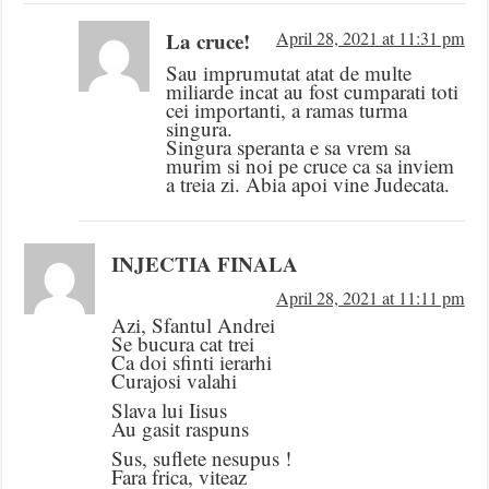
La cruce!
April 28, 2021 at 11:31 pm
Sau imprumutat atat de multe
miliarde incat au fost cumparati toti
cei importanti, a ramas turma
singura.
Singura speranta e sa vrem sa
murim si noi pe cruce ca sa inviem
a treia zi. Abia apoi vine Judecata.
INJECTIA FINALA
April 28, 2021 at 11:11 pm
Azi, Sfantul Andrei
Se bucura cat trei
Ca doi sfinti ierarhi
Curajosi valahi
Slava lui Iisus
Au gasit raspuns
Sus, suflete nesupus !
Fara frica, viteaz