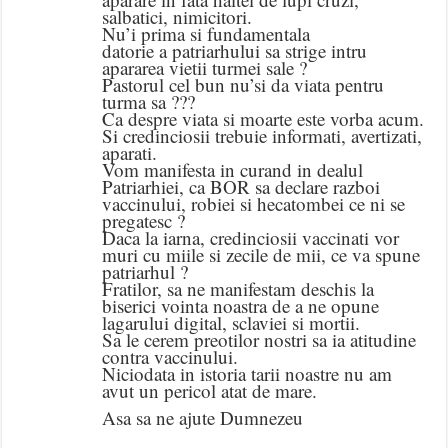
salbatici, nimicitori.
Nu’i prima si fundamentala
datorie a patriarhului sa strige intru
apararea vietii turmei sale ?
Pastorul cel bun nu’si da viata pentru
turma sa ???
Ca despre viata si moarte este vorba acum.
Si credinciosii trebuie informati, avertizati,
aparati.
Vom manifesta in curand in dealul
Patriarhiei, ca BOR sa declare razboi
vaccinului, robiei si hecatombei ce ni se
pregatesc ?
Daca la iarna, credinciosii vaccinati vor
muri cu miile si zecile de mii, ce va spune
patriarhul ?
Fratilor, sa ne manifestam deschis la
biserici vointa noastra de a ne opune
lagarului digital, sclaviei si mortii.
Sa le cerem preotilor nostri sa ia atitudine
contra vaccinului.
Niciodata in istoria tarii noastre nu am
avut un pericol atat de mare.
Asa sa ne ajute Dumnezeu