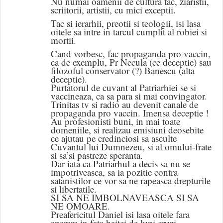
Nu numai oamenii de cultura tac, ziaristii,
scriitorii, artistii, cu mici exceptii.
Tac si ierarhii, preotii si teologii, isi lasa
oitele sa intre in tarcul cumplit al robiei si
mortii.
Cand vorbesc, fac propaganda pro vaccin,
ca de exemplu, Pr Necula (ce deceptie) sau
filozoful conservator (?) Banescu (alta
deceptie).
Purtatorul de cuvant al Patriarhiei se si
vaccineaza, ca sa para si mai convingator.
Trinitas tv si radio au devenit canale de
propaganda pro vaccin. Imensa deceptie !
Au profesionisti buni, in mai toate
domeniile, si realizau emisiuni deosebite
ce ajutau pe credinciosi sa asculte
Cuvantul lui Dumnezeu, si al omului-frate
si sa’si pastreze speranta.
Dar iata ca Patriarhul a decis sa nu se
impotriveasca, sa ia pozitie contra
satanistilor ce vor sa ne rapeasca drepturile
si libertatile.
SI SA NE IMBOLNAVEASCA SI SA
NE OMOARE.
Preafericitul Daniel isi lasa oitele fara
aparare in fata haitei de lupi cruzi,