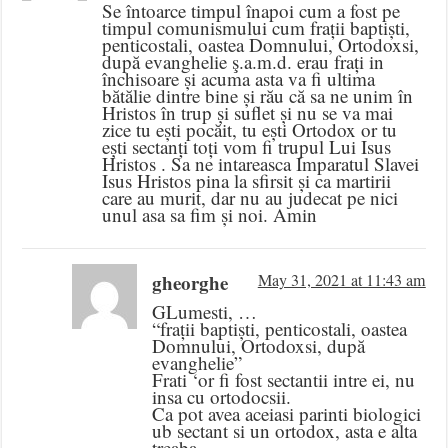
Se întoarce timpul înapoi cum a fost pe
timpul comunismului cum frații baptiști,
penticostali, oastea Domnului, Ortodoxsi,
după evanghelie ş.a.m.d. erau frați in
închisoare și acuma asta va fi ultima
bătălie dintre bine și rău că sa ne unim în
Hristos în trup și suflet și nu se va mai
zice tu ești pocăit, tu ești Ortodox or tu
ești sectanți toți vom fi trupul Lui Isus
Hristos . Sa ne intareasca Imparatul Slavei
Isus Hristos pina la sfirsit și ca martirii
care au murit, dar nu au judecat pe nici
unul asa sa fim și noi. Amin
gheorghe
May 31, 2021 at 11:43 am
GLumesti, …
“frații baptiști, penticostali, oastea
Domnului, Ortodoxsi, după
evanghelie”
Frati ‘or fi fost sectantii intre ei, nu
insa cu ortodocsii.
Ca pot avea aceiasi parinti biologici
ub sectant si un ortodox, asta e alta
treaba…