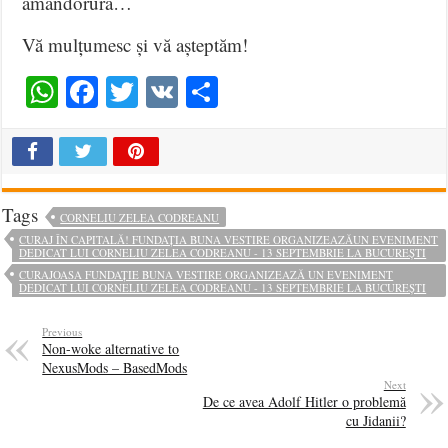
amândorura…
Vă mulțumesc și vă așteptăm!
WhatsApp
Facebook
Twitter
VK
Share
Tags
CORNELIU ZELEA CODREANU
CURAJ ÎN CAPITALĂ! FUNDAȚIA BUNA VESTIRE ORGANIZEAZĂUN EVENIMENT
DEDICAT LUI CORNELIU ZELEA CODREANU - 13 SEPTEMBRIE LA BUCUREȘTI
CURAJOASA FUNDAȚIE BUNA VESTIRE ORGANIZEAZĂ UN EVENIMENT
DEDICAT LUI CORNELIU ZELEA CODREANU - 13 SEPTEMBRIE LA BUCUREȘTI
Previous
Non-woke alternative to
NexusMods – BasedMods
Next
De ce avea Adolf Hitler o problemă
cu Jidanii?