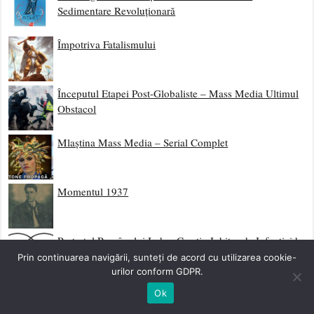
Sedimentare Revoluționară
Împotriva Fatalismului
Începutul Etapei Post-Globaliste – Mass Media Ultimul
Obstacol
Mlaștina Mass Media – Serial Complet
Momentul 1937
Portretul Românului Iudeo-Creștin Iubitor de Infanticid
Prin continuarea navigării, sunteți de acord cu utilizarea cookie-
urilor conform GDPR.
Manifest Împotriva Național-Sionismului din România
Ok