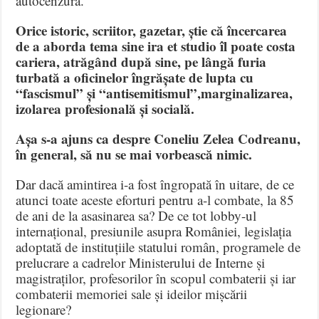
autocenzură.
Orice istoric, scriitor, gazetar, știe că încercarea
de a aborda tema sine ira et studio îl poate costa
cariera, atrăgând după sine, pe lângă furia
turbată a oficinelor îngrășate de lupta cu
“fascismul” și “antisemitismul”,marginalizarea,
izolarea profesională și socială.
Așa s-a ajuns ca despre Coneliu Zelea Codreanu,
în general, să nu se mai vorbească nimic.
Dar dacă amintirea i-a fost îngropată în uitare, de ce
atunci toate aceste eforturi pentru a-l combate, la 85
de ani de la asasinarea sa? De ce tot lobby-ul
internațional, presiunile asupra României, legislația
adoptată de instituțiile statului român, programele de
prelucrare a cadrelor Ministerului de Interne și
magistraților, profesorilor în scopul combaterii și iar
combaterii memoriei sale și ideilor mișcării
legionare?