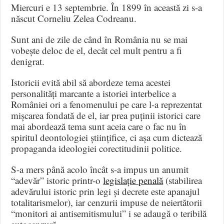
Miercuri e 13 septembrie. În 1899 în această zi s-a
născut Corneliu Zelea Codreanu.
Sunt ani de zile de când în România nu se mai
vobește deloc de el, decât cel mult pentru a fi
denigrat.
Istoricii evită abil să abordeze tema acestei
personalități marcante a istoriei interbelice a
României ori a fenomenului pe care l-a reprezentat
mișcarea fondată de el, iar prea puținii istorici care
mai abordează tema sunt aceia care o fac nu în
spiritul deontologiei științifice, ci așa cum dictează
propaganda ideologiei corectitudinii politice.
S-a mers până acolo încât s-a impus un anumit
“adevăr” istoric printr-o
legislație penală
(stabilirea
adevărului istoric prin legi și decrete este apanajul
totalitarismelor), iar cenzurii impuse de neiertătorii
“monitori ai antisemitismului” i se adaugă o teribilă