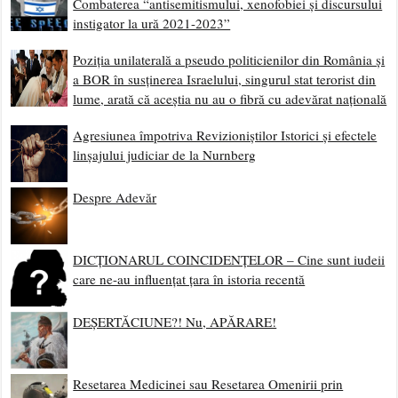
Combaterea “antisemitismului, xenofobiei și discursului
instigator la ură 2021-2023”
Poziția unilaterală a pseudo politicienilor din România și
a BOR în susținerea Israelului, singurul stat terorist din
lume, arată că aceștia nu au o fibră cu adevărat națională
Agresiunea împotriva Revizioniștilor Istorici și efectele
linșajului judiciar de la Nurnberg
Despre Adevăr
DICȚIONARUL COINCIDENȚELOR – Cine sunt iudeii
care ne-au influențat țara în istoria recentă
DEȘERTĂCIUNE?! Nu, APĂRARE!
Resetarea Medicinei sau Resetarea Omenirii prin