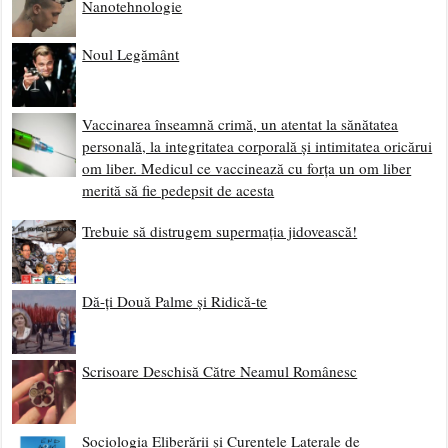
Nanotehnologie
Noul Legământ
Vaccinarea înseamnă crimă, un atentat la sănătatea
personală, la integritatea corporală și intimitatea oricărui
om liber. Medicul ce vaccinează cu forța un om liber
merită să fie pedepsit de acesta
Trebuie să distrugem supermația jidovească!
Dă-ți Două Palme și Ridică-te
Scrisoare Deschisă Către Neamul Românesc
Sociologia Eliberării și Curentele Laterale de