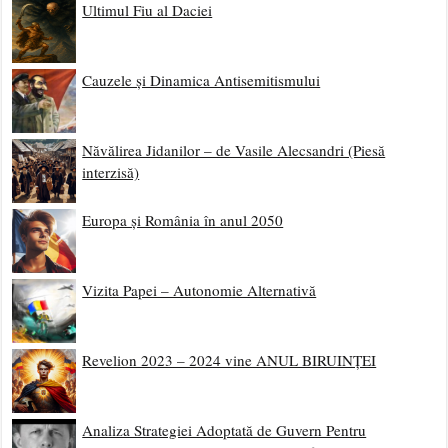
Ultimul Fiu al Daciei
Cauzele și Dinamica Antisemitismului
Năvălirea Jidanilor – de Vasile Alecsandri (Piesă
interzisă)
Europa și România în anul 2050
Vizita Papei – Autonomie Alternativă
Revelion 2023 – 2024 vine ANUL BIRUINȚEI
Analiza Strategiei Adoptată de Guvern Pentru