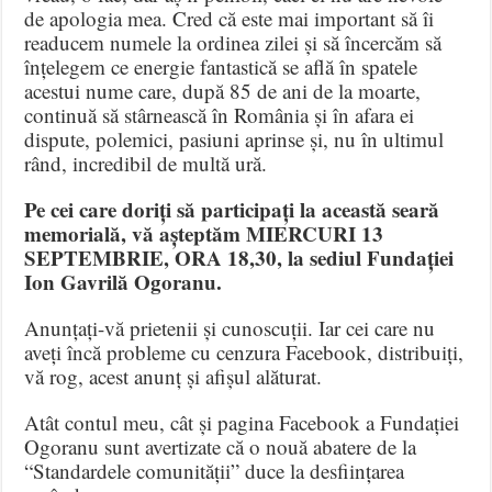
de apologia mea. Cred că este mai important să îi
readucem numele la ordinea zilei și să încercăm să
înțelegem ce energie fantastică se află în spatele
acestui nume care, după 85 de ani de la moarte,
continuă să stârnească în România și în afara ei
dispute, polemici, pasiuni aprinse și, nu în ultimul
rând, incredibil de multă ură.
Pe cei care doriți să participați la această seară
memorială, vă așteptăm MIERCURI 13
SEPTEMBRIE, ORA 18,30, la sediul Fundației
Ion Gavrilă Ogoranu.
Anunțați-vă prietenii și cunoscuții. Iar cei care nu
aveți încă probleme cu cenzura Facebook, distribuiți,
vă rog, acest anunț și afișul alăturat.
Atât contul meu, cât și pagina Facebook a Fundației
Ogoranu sunt avertizate că o nouă abatere de la
“Standardele comunității” duce la desființarea