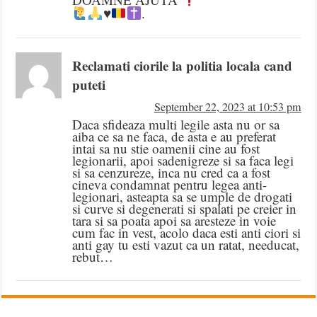
♥️
.
Reclamati ciorile la politia locala cand
puteti
September 22, 2023 at 10:53 pm
Daca sfideaza multi legile asta nu or sa
aiba ce sa ne faca, de asta e au preferat
intai sa nu stie oamenii cine au fost
legionarii, apoi sadenigreze si sa faca legi
si sa cenzureze, inca nu cred ca a fost
cineva condamnat pentru legea anti-
legionari, asteapta sa se umple de drogati
si curve si degenerati si spalati pe creier in
tara si sa poata apoi sa aresteze in voie
cum fac in vest, acolo daca esti anti ciori si
anti gay tu esti vazut ca un ratat, needucat,
rebut…