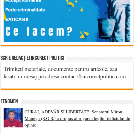
Scrie Redacției Incorect Politic!
Trimiteți materiale, documente pentru articole, sau
lăsați un mesaj pe adresa contact@incorectpolitic.com
Fenomen
CURAJ, ADEVĂR ȘI LIBERTATE! Senatorul Miron
Manega (S.O.S.) a propus abrogarea legilor delictului de
opinie!