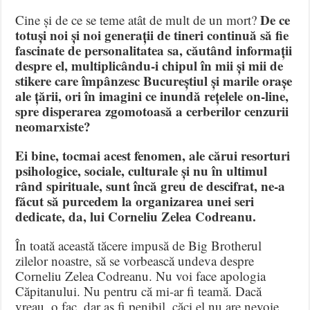
De ce
Cine și de ce se teme atât de mult de un mort?
totuși noi și noi generații de tineri continuă să fie
fascinate de personalitatea sa, căutând informații
despre el, multiplicându-i chipul în mii și mii de
stikere care împânzesc Bucureștiul și marile orașe
ale țării, ori în imagini ce inundă rețelele on-line,
spre disperarea zgomotoasă a cerberilor cenzurii
neomarxiste?
Ei bine, tocmai acest fenomen, ale cărui resorturi
psihologice, sociale, culturale și nu în ultimul
rând spirituale, sunt încă greu de descifrat, ne-a
făcut să purcedem la organizarea unei seri
dedicate, da, lui Corneliu Zelea Codreanu.
În toată această tăcere impusă de Big Brotherul
zilelor noastre, să se vorbească undeva despre
Corneliu Zelea Codreanu. Nu voi face apologia
Căpitanului. Nu pentru că mi-ar fi teamă. Dacă
vreau, o fac, dar aș fi penibil, căci el nu are nevoie