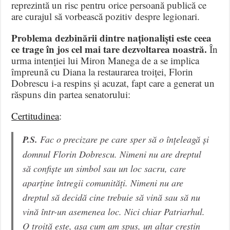
reprezintă un risc pentru orice persoană publică ce
are curajul să vorbească pozitiv despre legionari.
Problema dezbinării dintre naționaliști este ceea
ce trage în jos cel mai tare dezvoltarea noastră.
În
urma intenției lui Miron Manega de a se implica
împreună cu Diana la restaurarea troiței, Florin
Dobrescu i-a respins și acuzat, fapt care a generat un
răspuns din partea senatorului:
Certitudinea
:
P.S.
Fac o precizare pe care sper să o înțeleagă și
domnul Florin Dobrescu. Nimeni nu are dreptul
să confiște un simbol sau un loc sacru, care
aparține întregii comunități. Nimeni nu are
dreptul să decidă cine trebuie să vină sau să nu
vină într-un asemenea loc. Nici chiar Patriarhul.
O troiță este, așa cum am spus, un altar creștin