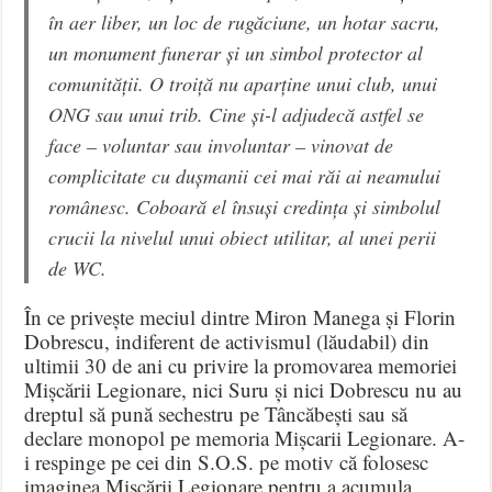
în aer liber, un loc de rugăciune, un hotar sacru,
un monument funerar și un simbol protector al
comunității. O troiță nu aparține unui club, unui
ONG sau unui trib. Cine și-l adjudecă astfel se
face – voluntar sau involuntar – vinovat de
complicitate cu dușmanii cei mai răi ai neamului
românesc. Coboară el însuși credința și simbolul
crucii la nivelul unui obiect utilitar, al unei perii
de WC.
În ce privește meciul dintre Miron Manega și Florin
Dobrescu, indiferent de activismul (lăudabil) din
ultimii 30 de ani cu privire la promovarea memoriei
Mișcării Legionare, nici Suru și nici Dobrescu nu au
dreptul să pună sechestru pe Tâncăbești sau să
declare monopol pe memoria Mișcarii Legionare. A-
i respinge pe cei din S.O.S. pe motiv că folosesc
imaginea Mișcării Legionare pentru a acumula