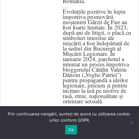
România.
…
Evoluțiile pozitive în lupta
împotriva promovării
moștenirii Gărzii de Fier au
fost foarte limitate. În 2023,
după ani de litigii, o placă cu
simboluri interzise ale
mișcării a fost îndepărtată de
la sediul din București al
Mișcării Legionare. În
ianuarie 2024, parchetul a
intentat un proces împotriva
bloggerului Cătălin Valeriu
Dănoiu („Veghe Patriei”)
pentru propagandă a ideilor
legionare, precum și pentru
incitare la ură pe motive de
rasă, etnie, naționalitate și
orientare sexuală.
…
…Anumite structuri de
Prin continuarea navigării, sunteți de acord cu utilizarea cookie-
extremă dreapta continuă să
urilor conform GDPR.
opereze „din subteran”,
folosind platforme în rețelele
Ok
de socializare. Printre acestea
se numără Partidul Noua