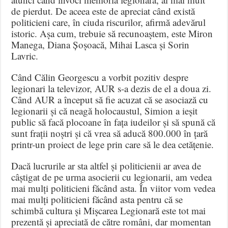
de pierdut. De aceea este de apreciat când există
politicieni care, în ciuda riscurilor, afirmă adevărul
istoric. Așa cum, trebuie să recunoaștem, este Miron
Manega, Diana Șoșoacă, Mihai Lasca și Sorin
Lavric.
Când Călin Georgescu a vorbit pozitiv despre
legionari la televizor, AUR s-a dezis de el a doua zi.
Când AUR a început să fie acuzat că se asociază cu
legionarii și că neagă holocaustul, Simion a ieșit
public să facă plocoane în fața iudeilor și să spună că
sunt frații noștri și că vrea să aducă 800.000 în țară
printr-un proiect de lege prin care să le dea cetățenie.
Dacă lucrurile ar sta altfel și politicienii ar avea de
câștigat de pe urma asocierii cu legionarii, am vedea
mai mulți politicieni făcând asta. În viitor vom vedea
mai mulți politicieni făcând asta pentru că se
schimbă cultura și Mișcarea Legionară este tot mai
prezentă și apreciată de către români, dar momentan