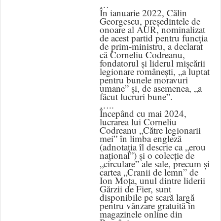
…
În ianuarie 2022, Călin
Georgescu, președintele de
onoare al AUR, nominalizat
de acest partid pentru funcția
de prim-ministru, a declarat
că Corneliu Codreanu,
fondatorul și liderul mișcării
legionare românești, „a luptat
pentru bunele moravuri
umane” și, de asemenea, „a
făcut lucruri bune”.
…..
Începând cu mai 2024,
lucrarea lui Corneliu
Codreanu „Către legionarii
mei” în limba engleză
(adnotația îl descrie ca „erou
național”) și o colecție de
„circulare” ale sale, precum și
cartea „Cranii de lemn” de
Ion Moța, unul dintre liderii
Gărzii de Fier, sunt
disponibile pe scară largă
pentru vânzare gratuită în
magazinele online din