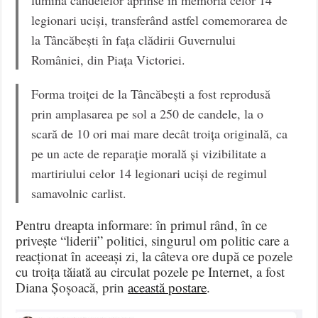
legionari uciși, transferând astfel comemorarea de
la Tâncăbești în fața clădirii Guvernului
României, din Piața Victoriei.
Forma troiței de la Tâncăbești a fost reprodusă
prin amplasarea pe sol a 250 de candele, la o
scară de 10 ori mai mare decât troița originală, ca
pe un acte de reparație morală și vizibilitate a
martiriului celor 14 legionari uciși de regimul
samavolnic carlist.
Pentru dreapta informare: în primul rând, în ce
privește “liderii” politici, singurul om politic care a
reacționat în aceeași zi, la câteva ore după ce pozele
cu troița tăiată au circulat pozele pe Internet, a fost
Diana Șoșoacă, prin
această postare
.