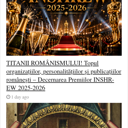
TITANII ROMÂNISMULUI! Topul
organizațiilor, personalitățiilor și publicațiilor
românești – Decernarea Premiilor INSHR-
EW 2025-2026
1 day ago