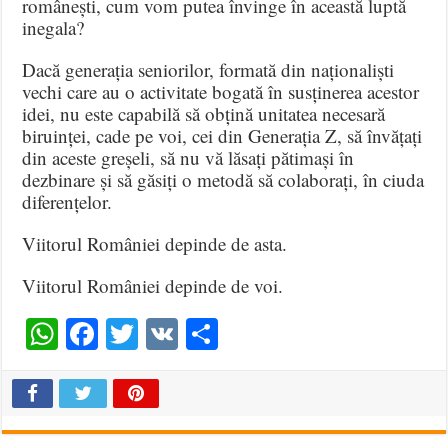
românești, cum vom putea învinge în această luptă
inegala?
Dacă generația seniorilor, formată din naționaliști
vechi care au o activitate bogată în susținerea acestor
idei, nu este capabilă să obțină unitatea necesară
biruinței, cade pe voi, cei din Generația Z, să învățați
din aceste greșeli, să nu vă lăsați pătimași în
dezbinare și să găsiți o metodă să colaborați, în ciuda
diferențelor.
Viitorul României depinde de asta.
Viitorul României depinde de voi.
WhatsApp
Facebook
Twitter
VK
Share