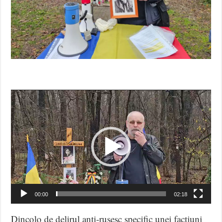
Video
Player
00:00
02:18
Dincolo de delirul anti-rusesc specific unei facțiuni