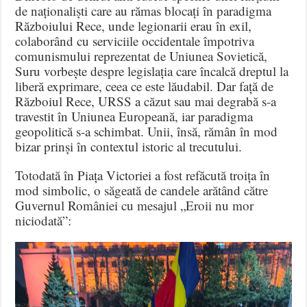
de naționaliști care au rămas blocați în paradigma
Războiului Rece, unde legionarii erau în exil,
colaborând cu serviciile occidentale împotriva
comunismului reprezentat de Uniunea Sovietică,
Suru vorbește despre legislația care încalcă dreptul la
liberă exprimare, ceea ce este lăudabil. Dar față de
Războiul Rece, URSS a căzut sau mai degrabă s-a
travestit în Uniunea Europeană, iar paradigma
geopolitică s-a schimbat. Unii, însă, rămân în mod
bizar prinși în contextul istoric al trecutului.
Totodată în Piața Victoriei a fost refăcută troița în
mod simbolic, o săgeată de candele arătând către
Guvernul României cu mesajul „Eroii nu mor
niciodată”: