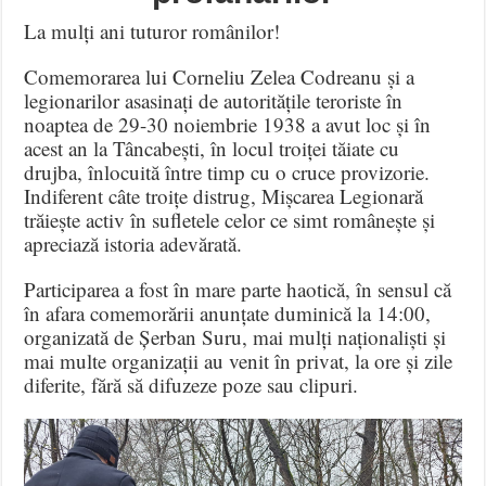
La mulți ani tuturor românilor!
Comemorarea lui Corneliu Zelea Codreanu și a
legionarilor asasinați de autoritățile teroriste în
noaptea de 29-30 noiembrie 1938 a avut loc și în
acest an la Tâncabești, în locul troiței tăiate cu
drujba, înlocuită între timp cu o cruce provizorie.
Indiferent câte troițe distrug, Mișcarea Legionară
trăiește activ în sufletele celor ce simt românește și
apreciază istoria adevărată.
Participarea a fost în mare parte haotică, în sensul că
în afara comemorării anunțate duminică la 14:00,
organizată de Șerban Suru, mai mulți naționaliști și
mai multe organizații au venit în privat, la ore și zile
diferite, fără să difuzeze poze sau clipuri.