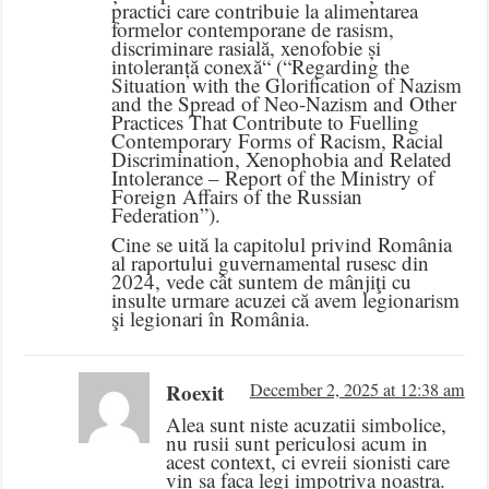
practici care contribuie la alimentarea
formelor contemporane de rasism,
discriminare rasială, xenofobie și
intoleranță conexă“ (“Regarding the
Situation with the Glorification of Nazism
and the Spread of Neo-Nazism and Other
Practices That Contribute to Fuelling
Contemporary Forms of Racism, Racial
Discrimination, Xenophobia and Related
Intolerance – Report of the Ministry of
Foreign Affairs of the Russian
Federation”).
Cine se uită la capitolul privind România
al raportului guvernamental rusesc din
2024, vede cât suntem de mânjiţi cu
insulte urmare acuzei că avem legionarism
şi legionari în România.
Roexit
December 2, 2025 at 12:38 am
Alea sunt niste acuzatii simbolice,
nu rusii sunt periculosi acum in
acest context, ci evreii sionisti care
vin sa faca legi impotriva noastra.