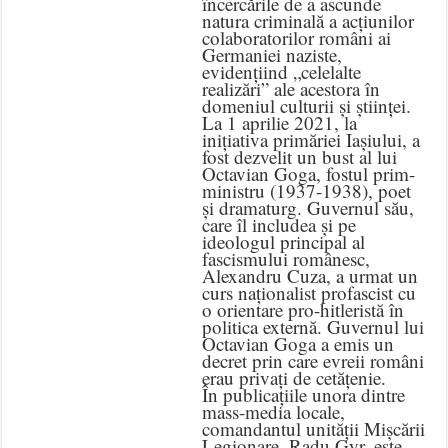
încercările de a ascunde
natura criminală a acțiunilor
colaboratorilor români ai
Germaniei naziste,
evidențiind „celelalte
realizări” ale acestora în
domeniul culturii și științei.
La 1 aprilie 2021, la
inițiativa primăriei Iașiului, a
fost dezvelit un bust al lui
Octavian Goga, fostul prim-
ministru (1937-1938), poet
și dramaturg. Guvernul său,
care îl includea și pe
ideologul principal al
fascismului românesc,
Alexandru Cuza, a urmat un
curs naționalist profascist cu
o orientare pro-hitleristă în
politica externă. Guvernul lui
Octavian Goga a emis un
decret prin care evreii români
erau privați de cetățenie.
În publicațiile unora dintre
mass-media locale,
comandantul unității Mișcării
Legionare, Radu Gyr, este