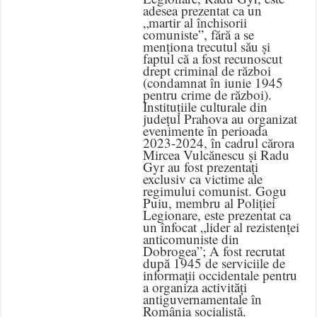
adesea prezentat ca un
„martir al închisorii
comuniste”, fără a se
menționa trecutul său și
faptul că a fost recunoscut
drept criminal de război
(condamnat în iunie 1945
pentru crime de război).
Instituțiile culturale din
județul Prahova au organizat
evenimente în perioada
2023-2024, în cadrul cărora
Mircea Vulcănescu și Radu
Gyr au fost prezentați
exclusiv ca victime ale
regimului comunist. Gogu
Puiu, membru al Poliției
Legionare, este prezentat ca
un înfocat „lider al rezistenței
anticomuniste din
Dobrogea”; A fost recrutat
după 1945 de serviciile de
informații occidentale pentru
a organiza activități
antiguvernamentale în
România socialistă.