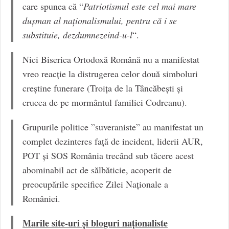
care spunea că “
Patriotismul este cel mai mare
du
ș
man al na
ț
ionalismului, pentru c
ă
i se
substituie, dezdumnezeind-u-l
“.
Nici Biserica Ortodoxă Română nu a manifestat
vreo reacție la distrugerea celor două simboluri
creștine funerare (Troița de la Tâncăbești și
crucea de pe mormântul familiei Codreanu).
Grupurile politice ”suveraniste” au manifestat un
complet dezinteres față de incident, liderii AUR,
POT și SOS România trecând sub tăcere acest
abominabil act de sălbăticie, acoperit de
preocupările specifice Zilei Naționale a
României.
Marile site-uri și bloguri naționaliste