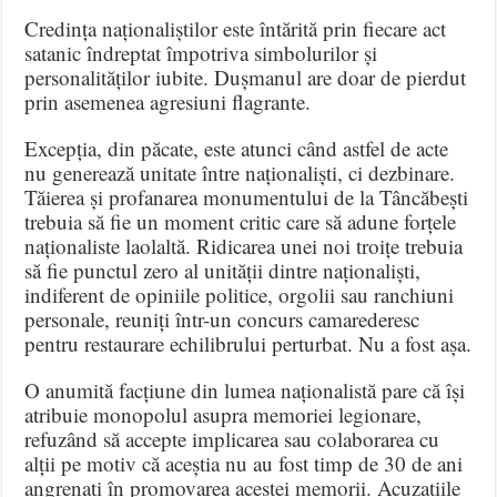
Credința naționaliștilor este întărită prin fiecare act
satanic îndreptat împotriva simbolurilor și
personalităților iubite. Dușmanul are doar de pierdut
prin asemenea agresiuni flagrante.
Excepția, din păcate, este atunci când astfel de acte
nu generează unitate între naționaliști, ci dezbinare.
Tăierea și profanarea monumentului de la Tâncăbești
trebuia să fie un moment critic care să adune forțele
naționaliste laolaltă. Ridicarea unei noi troițe trebuia
să fie punctul zero al unității dintre naționaliști,
indiferent de opiniile politice, orgolii sau ranchiuni
personale, reuniți într-un concurs camarederesc
pentru restaurare echilibrului perturbat. Nu a fost așa.
O anumită facțiune din lumea naționalistă pare că își
atribuie monopolul asupra memoriei legionare,
refuzând să accepte implicarea sau colaborarea cu
alții pe motiv că aceștia nu au fost timp de 30 de ani
angrenați în promovarea acestei memorii. Acuzațiile