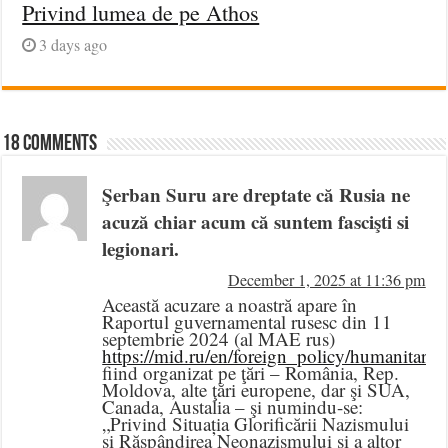
Privind lumea de pe Athos
3 days ago
18 comments
Şerban Suru are dreptate că Rusia ne
acuză chiar acum că suntem fascişti si
legionari.
December 1, 2025 at 11:36 pm
Această acuzare a noastră apare în
Raportul guvernamental rusesc din 11
septembrie 2024 (al MAE rus)
https://mid.ru/en/foreign_policy/humanitari
fiind organizat pe ţări – România, Rep.
Moldova, alte ţări europene, dar şi SUA,
Canada, Austalia – şi numindu-se:
„Privind Situația Glorificării Nazismului
și Răspândirea Neonazismului și a altor