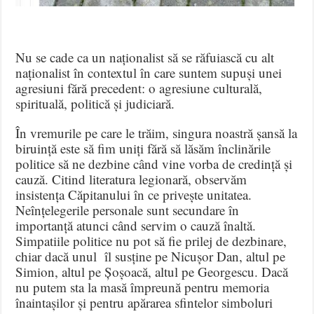
Nu se cade ca un naționalist să se răfuiască cu alt
naționalist în contextul în care suntem supuși unei
agresiuni fără precedent: o agresiune culturală,
spirituală, politică și judiciară.
În vremurile pe care le trăim, singura noastră șansă la
biruință este să fim uniți fără să lăsăm înclinările
politice să ne dezbine când vine vorba de credință și
cauză. Citind literatura legionară, observăm
insistența Căpitanului în ce privește unitatea.
Neînțelegerile personale sunt secundare în
importanță atunci când servim o cauză înaltă.
Simpatiile politice nu pot să fie prilej de dezbinare,
chiar dacă unul îl susține pe Nicușor Dan, altul pe
Simion, altul pe Șoșoacă, altul pe Georgescu. Dacă
nu putem sta la masă împreună pentru memoria
înaintașilor și pentru apărarea sfintelor simboluri