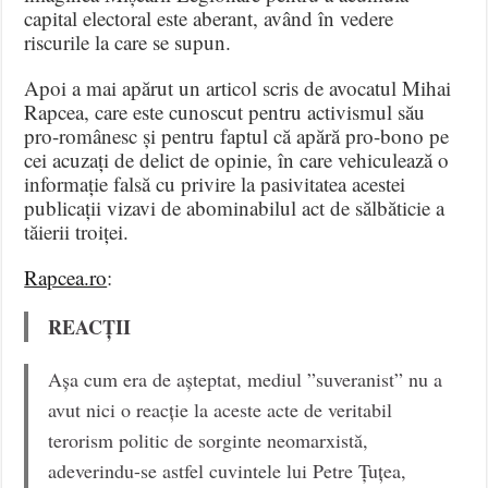
capital electoral este aberant, având în vedere
riscurile la care se supun.
Apoi a mai apărut un articol scris de avocatul Mihai
Rapcea, care este cunoscut pentru activismul său
pro-românesc și pentru faptul că apără pro-bono pe
cei acuzați de delict de opinie, în care vehiculează o
informație falsă cu privire la pasivitatea acestei
publicații vizavi de abominabilul act de sălbăticie a
tăierii troiței.
Rapcea.ro
:
REAC
Ț
II
Așa cum era de așteptat, mediul ”suveranist” nu a
avut nici o reacție la aceste acte de veritabil
terorism politic de sorginte neomarxistă,
adeverindu-se astfel cuvintele lui Petre Țuțea,