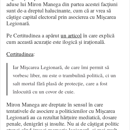
aduse lui Miron Manega din partea acestei facțiuni
sunt de-a dreptul halucinante, cum că ar vrea să
câștige capital electoral prin asocierea cu Mișcarea
Legionară.
Pe Certitudinea a apărut
un articol
în care explică
cum această acuzație este ilogică și irațională.
Certitudinea
:
Iar Mișcarea Legionară, de care îmi permit să
vorbesc liber, nu este o trambulină politică, ci un
salt mortal fără plasă de protecție, care a fost
înlocuită cu un covor de cuie.
Miron Manega are dreptate în sensul în care
tentativele de asociere a politicienilor cu Mișcarea
Legionară au ca rezultat hărțuire mediatică, dosare
penale, denigrări și insulte. Nu ai de câștigat politic
atunci când invoci memoria legionară, ai mai mult