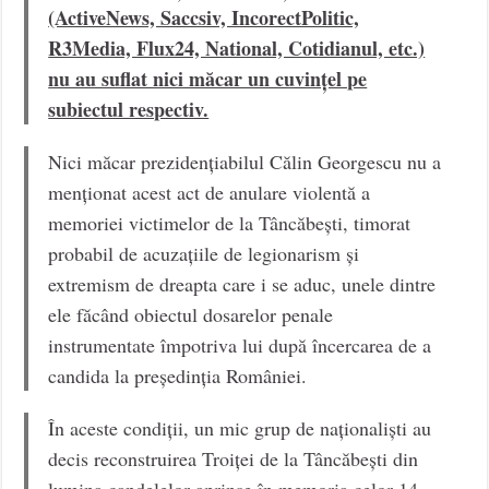
(ActiveNews, Saccsiv, IncorectPolitic,
R3Media, Flux24, National, Cotidianul, etc.)
nu au suflat nici măcar un cuvințel pe
subiectul respectiv.
Nici măcar prezidențiabilul Călin Georgescu nu a
menționat acest act de anulare violentă a
memoriei victimelor de la Tâncăbești, timorat
probabil de acuzațiile de legionarism și
extremism de dreapta care i se aduc, unele dintre
ele făcând obiectul dosarelor penale
instrumentate împotriva lui după încercarea de a
candida la președinția României.
În aceste condiții, un mic grup de naționaliști au
decis reconstruirea Troiței de la Tâncăbești din
lumina candelelor aprinse în memoria celor 14