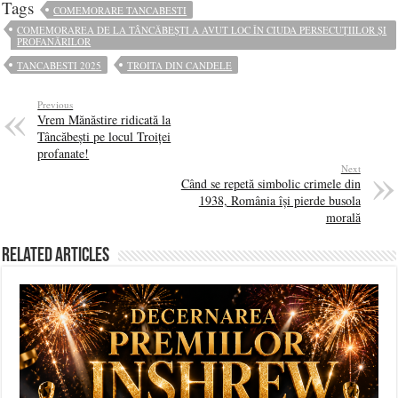
Tags
COMEMORARE TANCABESTI
COMEMORAREA DE LA TÂNCĂBEȘTI A AVUT LOC ÎN CIUDA PERSECUȚIILOR ȘI
PROFANĂRILOR
TANCABESTI 2025
TROITA DIN CANDELE
Previous
Vrem Mănăstire ridicată la
Tâncăbești pe locul Troiței
profanate!
Next
Când se repetă simbolic crimele din
1938, România își pierde busola
morală
Related Articles