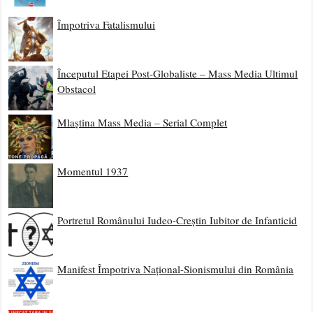
Împotriva Fatalismului
Începutul Etapei Post-Globaliste – Mass Media Ultimul
Obstacol
Mlaștina Mass Media – Serial Complet
Momentul 1937
Portretul Românului Iudeo-Creștin Iubitor de Infanticid
Manifest Împotriva Național-Sionismului din România