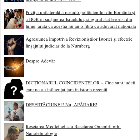
Poziția unilaterală a pseudo politicienilor din România și
a BOR în susținerea Israelului, singurul stat terorist din
lume, arată că aceștia nu au o fibră cu adevărat națională
Agresiunea împotriva Revizioniștilor Istorici și efectele
linșajului judiciar de la Nurnberg
Despre Adevăr
DICȚIONARUL COINCIDENȚELOR – Cine sunt iudeii
care ne-au influențat țara în istoria recentă
DEȘERTĂCIUNE?! Nu, APĂRARE!
Resetarea Medicinei sau Resetarea Omenirii prin
Nanotehnologie