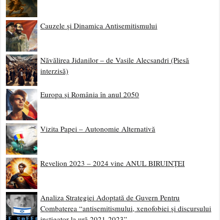
Cauzele și Dinamica Antisemitismului
Năvălirea Jidanilor – de Vasile Alecsandri (Piesă
interzisă)
Europa și România în anul 2050
Vizita Papei – Autonomie Alternativă
Revelion 2023 – 2024 vine ANUL BIRUINȚEI
Analiza Strategiei Adoptată de Guvern Pentru
Combaterea “antisemitismului, xenofobiei și discursului
instigator la ură 2021-2023”