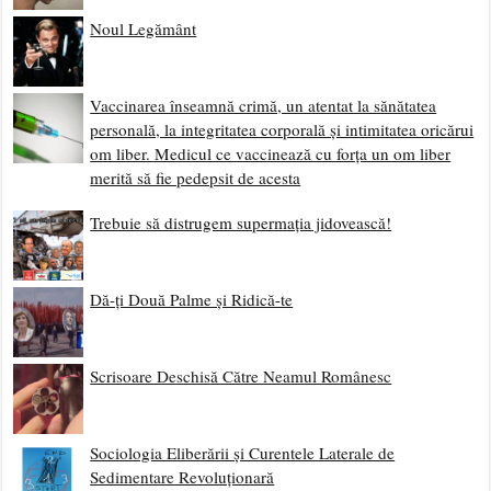
Noul Legământ
Vaccinarea înseamnă crimă, un atentat la sănătatea
personală, la integritatea corporală și intimitatea oricărui
om liber. Medicul ce vaccinează cu forța un om liber
merită să fie pedepsit de acesta
Trebuie să distrugem supermația jidovească!
Dă-ți Două Palme și Ridică-te
Scrisoare Deschisă Către Neamul Românesc
Sociologia Eliberării și Curentele Laterale de
Sedimentare Revoluționară