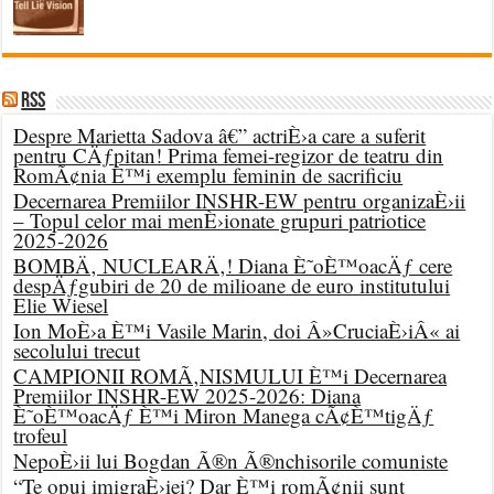
RSS
Despre Marietta Sadova â€” actriÈ›a care a suferit
pentru CÄƒpitan! Prima femei-regizor de teatru din
RomÃ¢nia È™i exemplu feminin de sacrificiu
Decernarea Premiilor INSHR-EW pentru organizaÈ›ii
– Topul celor mai menÈ›ionate grupuri patriotice
2025-2026
BOMBÄ‚ NUCLEARÄ‚! Diana È˜oÈ™oacÄƒ cere
despÄƒgubiri de 20 de milioane de euro institutului
Elie Wiesel
Ion MoÈ›a È™i Vasile Marin, doi Â»CruciaÈ›iÂ« ai
secolului trecut
CAMPIONII ROMÃ‚NISMULUI È™i Decernarea
Premiilor INSHR-EW 2025-2026: Diana
È˜oÈ™oacÄƒ È™i Miron Manega cÃ¢È™tigÄƒ
trofeul
NepoÈ›ii lui Bogdan Ã®n Ã®nchisorile comuniste
“Te opui imigraÈ›iei? Dar È™i romÃ¢nii sunt