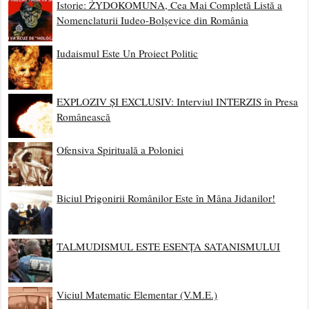
Istorie: ŻYDOKOMUNA, Cea Mai Completă Listă a
Nomenclaturii Iudeo-Bolșevice din România
Iudaismul Este Un Proiect Politic
EXPLOZIV ȘI EXCLUSIV: Interviul INTERZIS în Presa
Românească
Ofensiva Spirituală a Poloniei
Biciul Prigonirii Românilor Este în Mâna Jidanilor!
TALMUDISMUL ESTE ESENȚA SATANISMULUI
Viciul Matematic Elementar (V.M.E.)