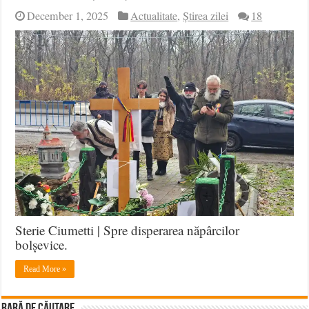
December 1, 2025
Actualitate
,
Știrea zilei
18
Sterie Ciumetti | Spre disperarea năpârcilor
bolșevice.
Read More »
BARĂ DE CĂUTARE