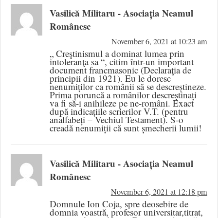
Vasilică Militaru - Asociația Neamul
Românesc
November 6, 2021 at 10:23 am
„ Creştinismul a dominat lumea prin
intoleranţa sa “, citim într-un important
document francmasonic (Declaraţia de
principii din 1921). Eu le doresc
nenumiților ca românii să se descreștineze.
Prima poruncă a românilor descreștinați
va fi să-i anihileze pe ne-români. Exact
după indicațiile scrierilor V.T. (pentru
analfabeți – Vechiul Testament). S-o
creadă nenumiții că sunt șmecherii lumii!
Vasilică Militaru - Asociația Neamul
Românesc
November 6, 2021 at 12:18 pm
Domnule Ion Coja, spre deosebire de
domnia voastră, profesor universitar,titrat,