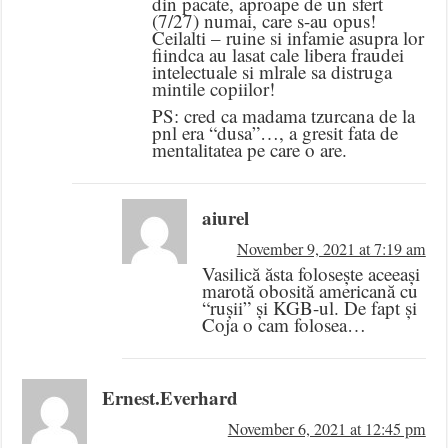
din pacate, aproape de un sfert
(7/27) numai, care s-au opus!
Ceilalti – ruine si infamie asupra lor
fiindca au lasat cale libera fraudei
intelectuale si mlrale sa distruga
mintile copiilor!
PS: cred ca madama tzurcana de la
pnl era “dusa”…, a gresit fata de
mentalitatea pe care o are.
aiurel
November 9, 2021 at 7:19 am
Vasilică ăsta folosește aceeași
marotă obosită americană cu
“rușii” și KGB-ul. De fapt și
Coja o cam folosea…
Ernest.Everhard
November 6, 2021 at 12:45 pm