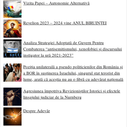
Vizita Papei – Autonomie Alternativă
Revelion 2023 – 2024 vine ANUL BIRUINȚEI
Analiza Strategiei Adoptată de Guvern Pentru
Combaterea “antisemitismului, xenofobiei și discursului
instigator la ură 2021-2023”
Poziția unilaterală a pseudo politicienilor din România și
a BOR în susținerea Israelului, singurul stat terorist din
lume, arată că aceștia nu au o fibră cu adevărat națională
Agresiunea împotriva Revizioniștilor Istorici și efectele
linșajului judiciar de la Nurnberg
Despre Adevăr