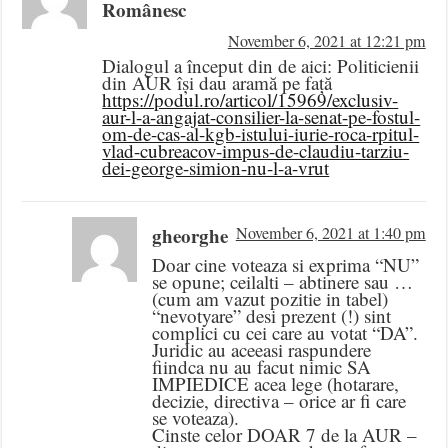
Românesc
November 6, 2021 at 12:21 pm
Dialogul a început din de aici: Politicienii
din AUR își dau aramă pe față
https://podul.ro/articol/15969/exclusiv-
aur-l-a-angajat-consilier-la-senat-pe-fostul-
om-de-cas-al-kgb-istului-iurie-roca-rpitul-
vlad-cubreacov-impus-de-claudiu-tarziu-
dei-george-simion-nu-l-a-vrut
gheorghe
November 6, 2021 at 1:40 pm
Doar cine voteaza si exprima “NU”
se opune; ceilalti – abtinere sau …
(cum am vazut pozitie in tabel)
“nevotyare” desi prezent (!) sint
complici cu cei care au votat “DA”.
Juridic au aceeasi raspundere
fiindca nu au facut nimic SA
IMPIEDICE acea lege (hotarare,
decizie, directiva – orice ar fi care
se voteaza).
Cinste celor DOAR 7 de la AUR –