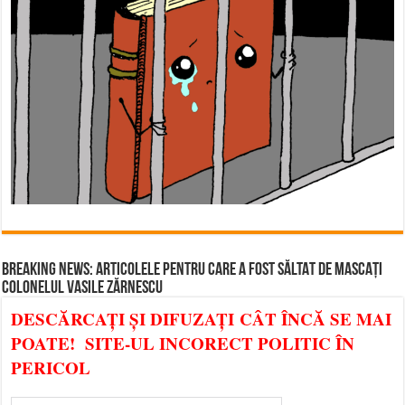
BREAKING NEWS: ARTICOLELE PENTRU CARE A FOST SĂLTAT DE MASCAȚI
COLONELUL VASILE ZĂRNESCU
DESCĂRCAȚI ȘI DIFUZAȚI CÂT ÎNCĂ SE MAI
POATE! SITE-UL INCORECT POLITIC ÎN
PERICOL