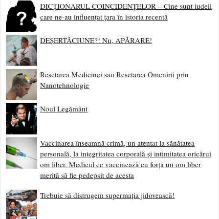
DICȚIONARUL COINCIDENȚELOR – Cine sunt iudeii
care ne-au influențat țara în istoria recentă
DEȘERTĂCIUNE?! Nu, APĂRARE!
Resetarea Medicinei sau Resetarea Omenirii prin
Nanotehnologie
Noul Legământ
Vaccinarea înseamnă crimă, un atentat la sănătatea
personală, la integritatea corporală și intimitatea oricărui
om liber. Medicul ce vaccinează cu forța un om liber
merită să fie pedepsit de acesta
Trebuie să distrugem supermația jidovească!