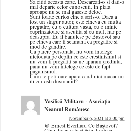
Sa cititi aceasta carte. Descarcati-o si dati-o
mai departe celor cunoscuti. In piata
aproape nu se mai gaseste deloc.
Sunt foarte curios cine a scris-o. Daca a
fost un singur autor, este cineva cu multa
pregatire, cu o cultura vasta, cu o minte
cuprinzatoare si ascutita si cu mult har pe
deasupra. Eu il banuiesc pe Bastovoi sau
pe cineva care ii seamana ca pregatire si
mod de gandire.
Ca parere personala, nu vom intelege
niciodata pe deplin ce este crestinismul si
nu vom fi pregatiti sa ne aparam credinta,
pana nu vom intelege ce este de fapt
paganismul.
Cum te poti oare apara cand nici macar nu
iti cunosti dusmanul?
Vasilică Militaru - Asociația
Neamul Românesc
November 6, 2021 at 2:00 pm
@ Ernest.Everhard Ce Baștovoi?
Cine dracu este și ăsta de zicea