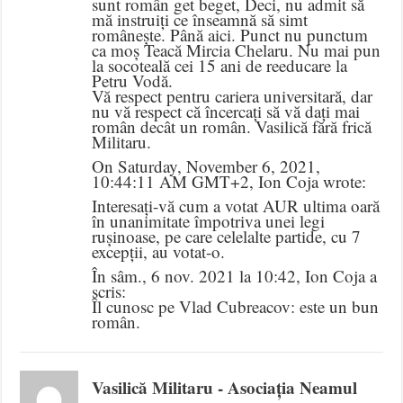
sunt român get beget, Deci, nu admit să
mă instruiți ce înseamnă să simt
românește. Până aici. Punct nu punctum
ca moș Teacă Mircia Chelaru. Nu mai pun
la socoteală cei 15 ani de reeducare la
Petru Vodă.
Vă respect pentru cariera universitară, dar
nu vă respect că încercați să vă dați mai
român decât un român. Vasilică fără frică
Militaru.
On Saturday, November 6, 2021,
10:44:11 AM GMT+2, Ion Coja wrote:
Interesați-vă cum a votat AUR ultima oară
în unanimitate împotriva unei legi
rușinoase, pe care celelalte partide, cu 7
excepții, au votat-o.
În sâm., 6 nov. 2021 la 10:42, Ion Coja a
scris:
Îl cunosc pe Vlad Cubreacov: este un bun
român.
Vasilică Militaru - Asociația Neamul