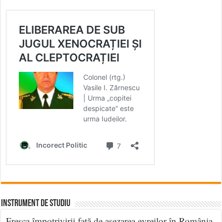
INSTRUMENT DE STUDIU
Fresca împotrivirii faţă de aşezarea evreilor în România