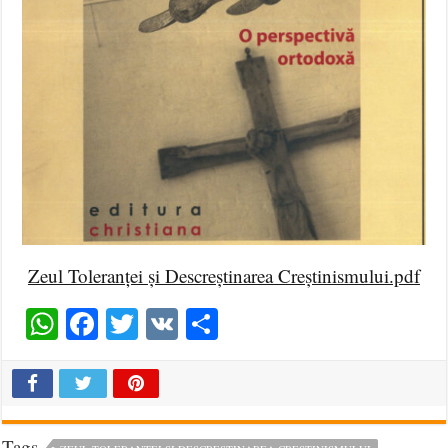
Zeul Toleranței și Descreștinarea Creștinismului.pdf
WhatsApp
Facebook
Twitter
VK
Share
Tags