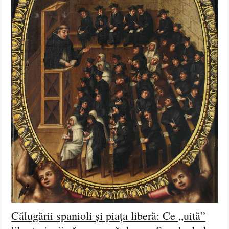
Călugării spanioli și piața liberă: Ce „uită”