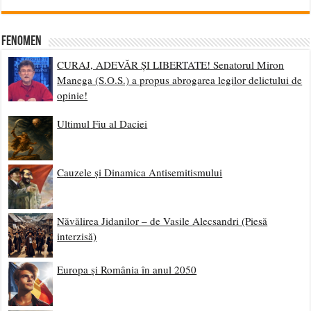
Fenomen
CURAJ, ADEVĂR ȘI LIBERTATE! Senatorul Miron
Manega (S.O.S.) a propus abrogarea legilor delictului de
opinie!
Ultimul Fiu al Daciei
Cauzele și Dinamica Antisemitismului
Năvălirea Jidanilor – de Vasile Alecsandri (Piesă
interzisă)
Europa și România în anul 2050