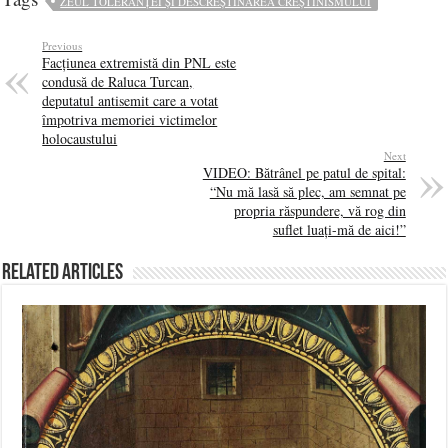
ZEUL TOLERANȚEI ȘI DESCREȘTINAREA CREȘTINISMULUI
Previous
Facțiunea extremistă din PNL este
condusă de Raluca Turcan,
deputatul antisemit care a votat
împotriva memoriei victimelor
holocaustului
Next
VIDEO: Bătrânel pe patul de spital:
“Nu mă lasă să plec, am semnat pe
propria răspundere, vă rog din
suflet luați-mă de aici!”
Related Articles