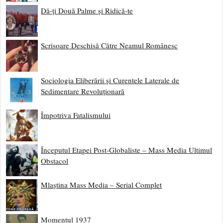
Dă-ți Două Palme și Ridică-te
Scrisoare Deschisă Către Neamul Românesc
Sociologia Eliberării și Curentele Laterale de
Sedimentare Revoluționară
Împotriva Fatalismului
Începutul Etapei Post-Globaliste – Mass Media Ultimul
Obstacol
Mlaștina Mass Media – Serial Complet
Momentul 1937