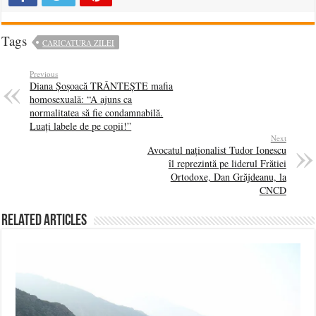
Tags
CARICATURA ZILEI
Previous
Diana Șoșoacă TRÂNTEȘTE mafia
homosexuală: “A ajuns ca
normalitatea să fie condamnabilă.
Luați labele de pe copii!”
Next
Avocatul naționalist Tudor Ionescu
îl reprezintă pe liderul Frătiei
Ortodoxe, Dan Grăjdeanu, la
CNCD
Related Articles