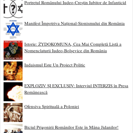
Portretul Românului Iudeo-Creștin Iubitor de Infanticid
Manifest Împotriva Național-Sionismului din România
Istorie: ŻYDOKOMUNA, Cea Mai Completă Listă a
Nomenclaturii Iudeo-Bolșevice din România
Iudaismul Este Un Proiect Politic
EXPLOZIV ȘI EXCLUSIV: Interviul INTERZIS în Presa
Românească
Ofensiva Spirituală a Poloniei
Biciul Prigonirii Românilor Este în Mâna Jidanilor!