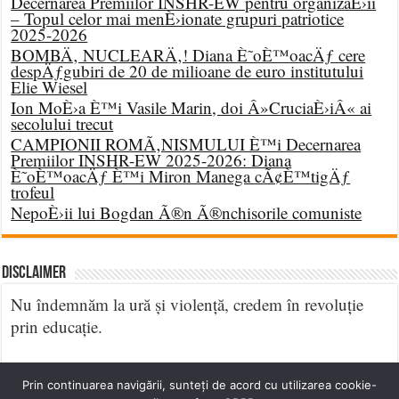
Decernarea Premiilor INSHR-EW pentru organizaÈ›ii
– Topul celor mai menÈ›ionate grupuri patriotice
2025-2026
BOMBÄ‚ NUCLEARÄ‚! Diana È˜oÈ™oacÄƒ cere
despÄƒgubiri de 20 de milioane de euro institutului
Elie Wiesel
Ion MoÈ›a È™i Vasile Marin, doi Â»CruciaÈ›iÂ« ai
secolului trecut
CAMPIONII ROMÃ‚NISMULUI È™i Decernarea
Premiilor INSHR-EW 2025-2026: Diana
È˜oÈ™oacÄƒ È™i Miron Manega cÃ¢È™tigÄƒ
trofeul
NepoÈ›ii lui Bogdan Ã®n Ã®nchisorile comuniste
DISCLAIMER
Nu îndemnăm la ură și violență, credem în revoluție
prin educație.
Prin continuarea navigării, sunteți de acord cu utilizarea cookie-