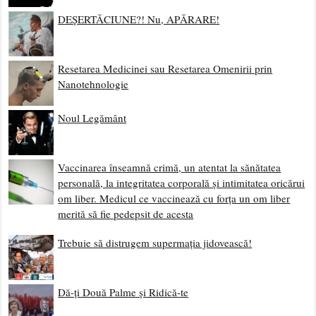
DEȘERTĂCIUNE?! Nu, APĂRARE!
Resetarea Medicinei sau Resetarea Omenirii prin
Nanotehnologie
Noul Legământ
Vaccinarea înseamnă crimă, un atentat la sănătatea
personală, la integritatea corporală și intimitatea oricărui
om liber. Medicul ce vaccinează cu forța un om liber
merită să fie pedepsit de acesta
Trebuie să distrugem supermația jidovească!
Dă-ți Două Palme și Ridică-te