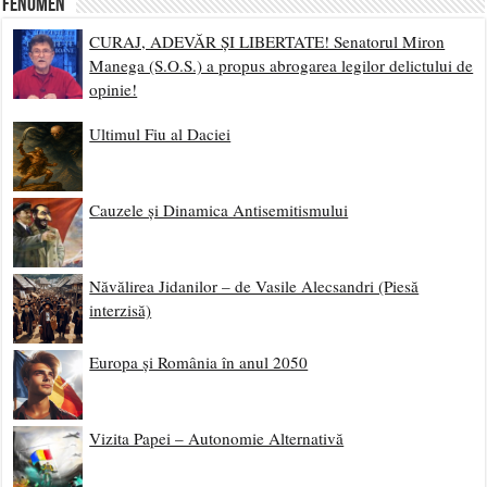
Fenomen
CURAJ, ADEVĂR ȘI LIBERTATE! Senatorul Miron
Manega (S.O.S.) a propus abrogarea legilor delictului de
opinie!
Ultimul Fiu al Daciei
Cauzele și Dinamica Antisemitismului
Năvălirea Jidanilor – de Vasile Alecsandri (Piesă
interzisă)
Europa și România în anul 2050
Vizita Papei – Autonomie Alternativă