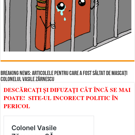
BREAKING NEWS: ARTICOLELE PENTRU CARE A FOST SĂLTAT DE MASCAȚI
COLONELUL VASILE ZĂRNESCU
DESCĂRCAȚI ȘI DIFUZAȚI CÂT ÎNCĂ SE MAI
POATE! SITE-UL INCORECT POLITIC ÎN
PERICOL