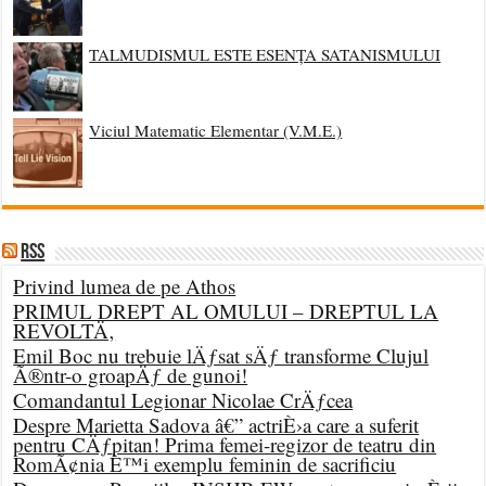
TALMUDISMUL ESTE ESENȚA SATANISMULUI
Viciul Matematic Elementar (V.M.E.)
RSS
Privind lumea de pe Athos
PRIMUL DREPT AL OMULUI – DREPTUL LA
REVOLTÄ‚
Emil Boc nu trebuie lÄƒsat sÄƒ transforme Clujul
Ã®ntr-o groapÄƒ de gunoi!
Comandantul Legionar Nicolae CrÄƒcea
Despre Marietta Sadova â€” actriÈ›a care a suferit
pentru CÄƒpitan! Prima femei-regizor de teatru din
RomÃ¢nia È™i exemplu feminin de sacrificiu