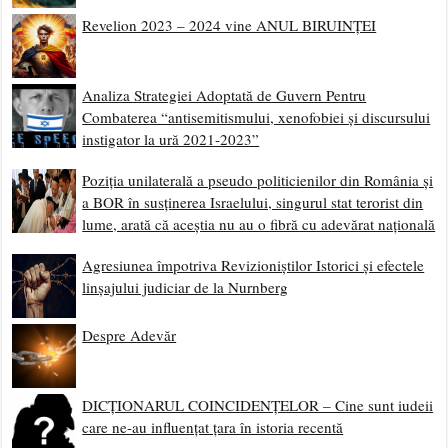
Revelion 2023 – 2024 vine ANUL BIRUINȚEI
Analiza Strategiei Adoptată de Guvern Pentru
Combaterea “antisemitismului, xenofobiei și discursului
instigator la ură 2021-2023”
Poziția unilaterală a pseudo politicienilor din România și
a BOR în susținerea Israelului, singurul stat terorist din
lume, arată că aceștia nu au o fibră cu adevărat națională
Agresiunea împotriva Revizioniștilor Istorici și efectele
linșajului judiciar de la Nurnberg
Despre Adevăr
DICȚIONARUL COINCIDENȚELOR – Cine sunt iudeii
care ne-au influențat țara în istoria recentă