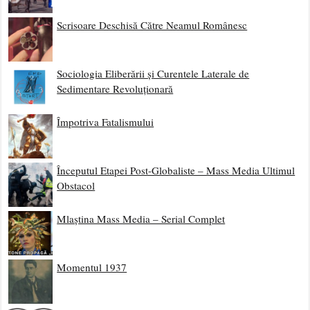
Scrisoare Deschisă Către Neamul Românesc
Sociologia Eliberării și Curentele Laterale de
Sedimentare Revoluționară
Împotriva Fatalismului
Începutul Etapei Post-Globaliste – Mass Media Ultimul
Obstacol
Mlaștina Mass Media – Serial Complet
Momentul 1937