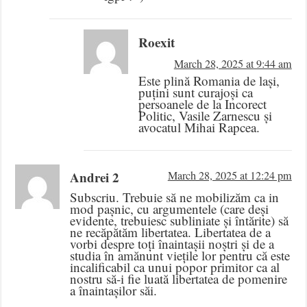
Roexit
March 28, 2025 at 9:44 am
Este plină Romania de lași,
puțini sunt curajoși ca
persoanele de la Incorect
Politic, Vasile Zarnescu și
avocatul Mihai Rapcea.
Andrei 2
March 28, 2025 at 12:24 pm
Subscriu. Trebuie să ne mobilizăm ca in
mod pașnic, cu argumentele (care deși
evidente, trebuiesc subliniate și întărite) să
ne recăpătăm libertatea. Libertatea de a
vorbi despre toți înaintașii noștri și de a
studia în amănunt viețile lor pentru că este
incalificabil ca unui popor primitor ca al
nostru să-i fie luată libertatea de pomenire
a înaintașilor săi.