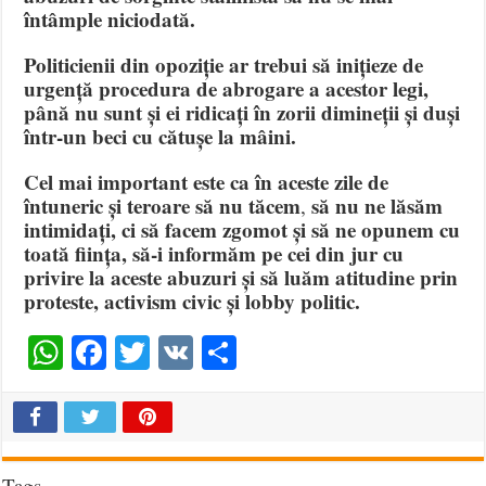
întâmple niciodată.
Politicienii din opoziție ar trebui să inițieze de
urgență procedura de abrogare a acestor legi,
până nu sunt și ei ridicați în zorii dimineții și duși
într-un beci cu cătușe la mâini.
Cel mai important este ca în aceste zile de
întuneric și teroare să nu tăcem
să nu ne lăsăm
,
intimidați, ci să facem zgomot și să ne opunem cu
toată ființa, să-i informăm pe cei din jur cu
privire la aceste abuzuri și să luăm atitudine prin
proteste, activism civic și lobby politic.
WhatsApp
Facebook
Twitter
VK
Share
Tags