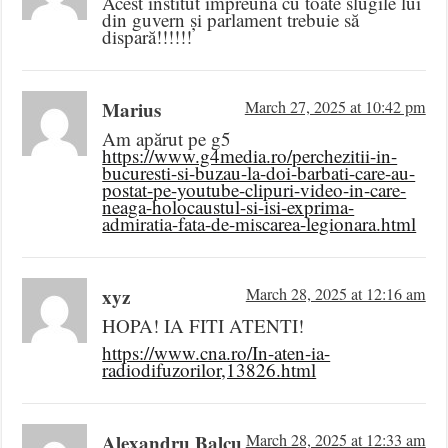
Acest institut impreuna cu toate slugile lui
din guvern și parlament trebuie să
dispară!!!!!!
Marius
March 27, 2025 at 10:42 pm
Am apărut pe g5
https://www.g4media.ro/perchezitii-in-
bucuresti-si-buzau-la-doi-barbati-care-au-
postat-pe-youtube-clipuri-video-in-care-
neaga-holocaustul-si-isi-exprima-
admiratia-fata-de-miscarea-legionara.html
xyz
March 28, 2025 at 12:16 am
HOPA! IA FITI ATENTI!
https://www.cna.ro/In-aten-ia-
radiodifuzorilor,13826.html
Alexandru Balcu
March 28, 2025 at 12:33 am