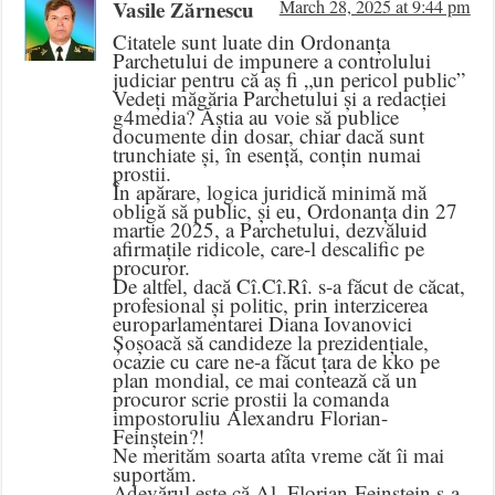
Vasile Zărnescu
March 28, 2025 at 9:44 pm
Citatele sunt luate din Ordonanța
Parchetului de impunere a controlului
judiciar pentru că aș fi „un pericol public”
Vedeți măgăria Parchetului și a redacției
g4media? Ăștia au voie să publice
documente din dosar, chiar dacă sunt
trunchiate și, în esență, conțin numai
prostii.
În apărare, logica juridică minimă mă
obligă să public, și eu, Ordonanța din 27
martie 2025, a Parchetului, dezvăluid
afirmațile ridicole, care-l descalific pe
procuror.
De altfel, dacă Cî.Cî.Rî. s-a făcut de căcat,
profesional și politic, prin interzicerea
europarlamentarei Diana Iovanovici
Șoșoacă să candideze la prezidențiale,
ocazie cu care ne-a făcut țara de kko pe
plan mondial, ce mai contează că un
procuror scrie prostii la comanda
impostoruliu Alexandru Florian-
Feinștein?!
Ne merităm soarta atîta vreme căt îi mai
suportăm.
Adevărul este că Al. Florian-Feinștein s-a