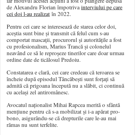
iar motivul acestei acțiuni a fost o plângere depusă
de Alexandru Florian împotriva
interviului pe care
cei doi l-au realizat
în 2022.
Pentru cei care se interesează de starea celor doi,
aceștia sunt bine și transmit că felul cum s-au
comportat mascații, procurorul și autoritățile a fost
cu profesionalism, Marius Trancă și colonelul
neavând ce să le reproșeze tinerilor care doar urmau
ordine date de ticălosul Predoiu.
Constatarea e clară, cei care credeau că teroarea se
încheie după episodul Tâncăbești sunt forțați să
admită că prigoana începută nu a slăbit, ci continuă
cu același zel antiromânesc.
Avocatul naționalist Mihai Rapcea merită o sfântă
mențiune pentru că s-a mobilizat și i-a apărat pro-
bono, asigurându-se că drepturile care le-au mai
rămas nu sunt terfelite.