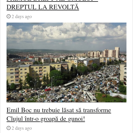
DREPTUL LA REVOLTĂ
2 days ago
Emil Boc nu trebuie lăsat să transforme
Clujul într-o groapă de gunoi!
2 days ago