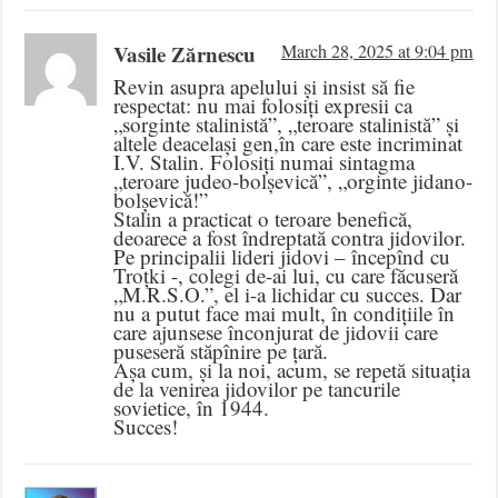
Vasile Zărnescu
March 28, 2025 at 9:04 pm
Revin asupra apelului și insist să fie
respectat: nu mai folosiți expresii ca
„sorginte stalinistă”, „teroare stalinistă” și
altele deacelași gen,în care este incriminat
I.V. Stalin. Folosiți numai sintagma
„teroare judeo-bolșevică”, „orginte jidano-
bolșevică!”
Stalin a practicat o teroare benefică,
deoarece a fost îndreptată contra jidovilor.
Pe principalii lideri jidovi – începînd cu
Troțki -, colegi de-ai lui, cu care făcuseră
„M.R.S.O.”, el i-a lichidar cu succes. Dar
nu a putut face mai mult, în condițiile în
care ajunsese înconjurat de jidovii care
puseseră stăpînire pe țară.
Așa cum, și la noi, acum, se repetă situația
de la venirea jidovilor pe tancurile
sovietice, în 1944.
Succes!