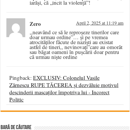
iarăși, că „incit la violență”!
Zero
April 2, 2025 at 11:19 am
,,neavând ce să le reproșeze tinerilor care
doar urmau ordine”… și pe vremea
atrocităților făcute de naziști au existat
astfel de tineri,, nevinovați”care au omorât
sau băgat oameni în pușcării doar pentru
că urmau niște ordine
Pingback:
EXCLUSIV: Colonelul Vasile
Zărnescu RUPE TĂCEREA și dezvăluie motivul
descinderii mascaților împotriva lui - Incorect
Politic
BARĂ DE CĂUTARE