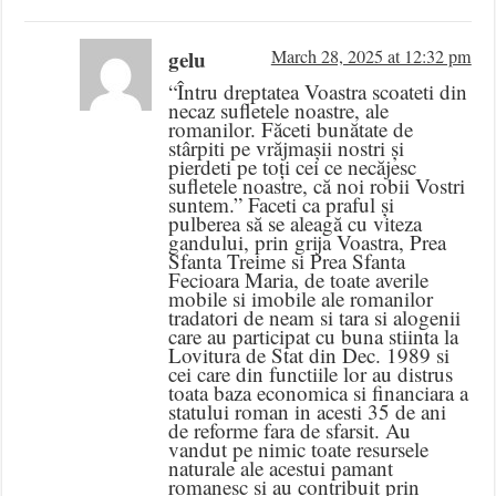
gelu
March 28, 2025 at 12:32 pm
“Întru dreptatea Voastra scoateti din
necaz sufletele noastre, ale
romanilor. Făceti bunătate de
stârpiti pe vrăjmașii nostri și
pierdeti pe toți cei ce necăjesc
sufletele noastre, că noi robii Vostri
suntem.” Faceti ca praful și
pulberea să se aleagă cu viteza
gandului, prin grija Voastra, Prea
Sfanta Treime si Prea Sfanta
Fecioara Maria, de toate averile
mobile si imobile ale romanilor
tradatori de neam si tara si alogenii
care au participat cu buna stiinta la
Lovitura de Stat din Dec. 1989 si
cei care din functiile lor au distrus
toata baza economica si financiara a
statului roman in acesti 35 de ani
de reforme fara de sfarsit. Au
vandut pe nimic toate resursele
naturale ale acestui pamant
romanesc si au contribuit prin