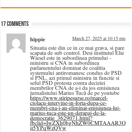
17 comments
hippie
March 27, 2025 at 10:15 pm
Situatia este din ce in ce mai grava, si pare
scapata de sub control. Desi institutul Elie
Wiesel este in subordinea primului -
ministru si CNA in subordinea
parlamentului dominat de coalitia
systemului antiromanesc condus de PSD
si PNL, azi primul ministru in functie si
seful PSD protesta contra deciziei
membrilor CNA de a-i da jos emisiunea
jurnalistului Marius Tucă de pe youtube
https://www.stiripesurse.ro/marcel-
ciolacu-intervine-in-forta-dupa-ce-
membri-cna-i-au-eliminat-emisiunea-lui-
marius-tuca-este-un-derapaj-de-la-
democratie_3629071.html?
fbclid=IwZXh0bgNhZW0CMTAAAR3ObB
ii5YPqWzQVw