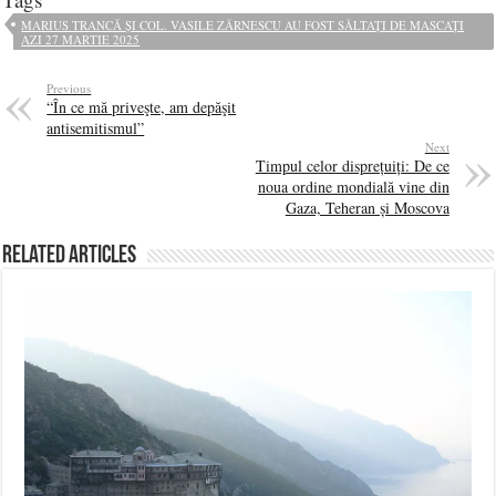
MARIUS TRANCĂ ȘI COL. VASILE ZĂRNESCU AU FOST SĂLTAȚI DE MASCAȚI
AZI 27 MARTIE 2025
Previous
“În ce mă priveşte, am depăşit
antisemitismul”
Next
Timpul celor disprețuiți: De ce
noua ordine mondială vine din
Gaza, Teheran și Moscova
Related Articles