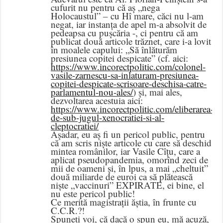
cufurit nu pentru că aș „nega
Holocaustul” – cu Hî mare, căci nu l-am
negat, iar instanța de apel m-a absolvit de
pedeapsa cu pușcăria -, ci pentru că am
publicat două articole trăznet, care i-a lovit
în moalele capului: „Să înlăturăm
presiunea copitei despicate” (cf. aici:
https://www.incorectpolitic.com/colonel-
vasile-zarnescu-sa-inlaturam-presiunea-
copitei-despicate-scrisoare-deschisa-catre-
parlamentul-nou-ales/
) și, mai ales,
dezvoltarea acestuia aici:
https://www.incorectpolitic.com/eliberarea-
de-sub-jugul-xenocratiei-si-al-
cleptocratiei/
Așadar, eu aș fi un pericol public, pentru
că am scris niște articole cu care să deschid
mintea românilor, iar Vasile Cîțu, care a
aplicat pseudopandemia, omorînd zeci de
mii de oameni și, în lpus, a mai „cheltuit”
două miliarde de euroi ca să plătească
niște „vaccinuri” EXPIRATE, ei bine, el
nu este pericol public!
Ce merită magistrații ăștia, în frunte cu
C.C.R.?!
Spuneți voi, că dacă o spun eu, mă acuză,