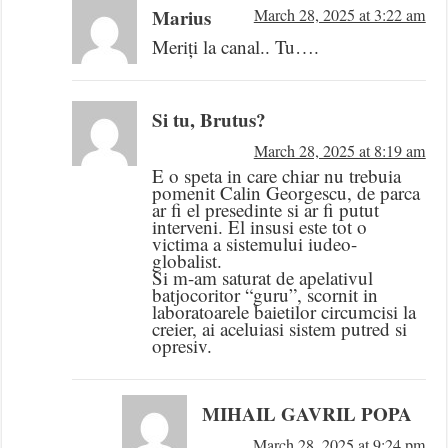
Marius
March 28, 2025 at 3:22 am
Meriți la canal.. Tu….
Si tu, Brutus?
March 28, 2025 at 8:19 am
E o speta in care chiar nu trebuia
pomenit Calin Georgescu, de parca
ar fi el presedinte si ar fi putut
interveni. El insusi este tot o
victima a sistemului iudeo-
globalist.
Si m-am saturat de apelativul
batjocoritor “guru”, scornit in
laboratoarele baietilor circumcisi la
creier, ai aceluiasi sistem putred si
opresiv.
MIHAIL GAVRIL POPA
March 28, 2025 at 9:24 pm