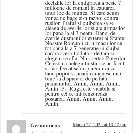
deciziile lor la emigrarea a peste 7
milioane de romani in cautarea
unui loc de munca. Si care acum
vor sa ne bage si-n razboi contra
rusilor. Praful si pulberea sa se
aleaga de averile lor si ale urmasilor
lor pana la al 7 neam. Dar si de
averile dusmanilor externi ai Sfantei
Noastre Romanii cu urmasii lor cu
tot pana la a 7 generatie in slujba
carora acesti tradatori de tara si
alogeni se afla. Nu-i iertati Puterilor
Ceresti ca nelegiutii stiu ce au facut
si fac. Decat sa disparem noi ca
tara, popor si neam romanesc mai
bine sa dispara ei de pe fata
pamantului. Amin, Amin, Amin,
Amin. Ps. Ruga este valabila si
pentru cei ce-mi cenzureaza
postarea. Amin, Amin, Amin,
Amin.
Germanicus
March 27, 2025 at 10:42 pm