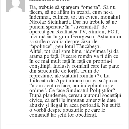
Da, trebuie să spargem “omerta”. Să nu
tăcem, să ne aflăm în treabă, cum ne-a
îndemnat, culmea, tot un evreu, monahul
Nicolae Steinhardt. Dar nu trebuie să ne
punem speranțe în “suveraniștii” de
operetă gen Realitatea TV, Simion, POT,
nici măcar în guru Georgescu. Ăștia nu or
să sufle o vorbă despre cazurile
“apolitice”, gen lotul Tâncăbești.
Altfel, tot răul spre bine, jidovimea își dă
arama pe față. Fiecare român va fi din ce
în ce mai mult față în față cu propria-i
conștiință. Inclusiv românii care fac parte
din structurile de forță, acum de
represiune, ale statului român (?). La
Judecata de Apoi nimeni nu va scăpa cu
“n-am avut ce face, am îndeplinit niște
ordine”. Ce face Sindicatul Polițiștilor?
După plandemie, cereau ajutorul societății
civice, că șefii le imputau amenzile date
abuziv și ilegal în acea perioadă. Nu suflă
o vorbă despre abuzurile pe care le
comandă iar șefii lor obedienți.