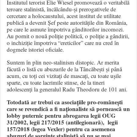
Institutul terorist Elie Wiesel promovează o veritabilă
teroare stalinistă, încălcându-și prerogativele de
cercetare a holocaustului, acest institut de utilitate
publică a devenit Șef peste autoritățile din România,
pe care le asmute împotriva gânditorilor incomozi.
Au pornit o nouă poliție politică, o poliție a gândirii,
o inchiziție împotriva “ereticilor” care nu cred în
dogmele istoriei oficiale.
Suntem în plin neo-stalinism distopic. Ar merita
făcută o listă cu abuzurile de la Tâncăbești și până
acum, cu toți cei vizitați de mascați, cu toate ușile
sparte, cu toate lacrimile stinse, de la tineri
adolescenți la generalul Radu Theodoru de 101 ani.
Totodată ar trebui ca asociațiile pro-românești
care se revendică a fi naționaliste să pornească un
lobby puternic pentru abrogarea legii OUG
31/2002, legii 217/2015 (antilegionară), legii
157/2018 (legea Vexler) pentru ca asemenea
abuzuri de sorginte stalinistă să nu se mai