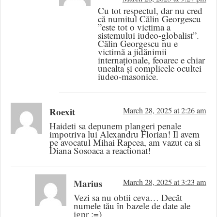
Cu tot respectul, dar nu cred
că numitul Călin Georgescu
”este tot o victima a
sistemului iudeo-globalist”.
Călin Georgescu nu e
victimă a jidănimii
internaționale, feoarec e chiar
unealta și complicele ocultei
iudeo-masonice.
Roexit
March 28, 2025 at 2:26 am
Haideti sa depunem plangeri penale
impotriva lui Alexandru Florian! Il avem
pe avocatul Mihai Rapcea, am vazut ca si
Diana Sosoaca a reactionat!
Marius
March 28, 2025 at 3:23 am
Vezi sa nu obtii ceva… Decât
numele tău în bazele de date ale
igpr :=)