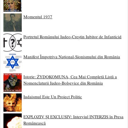
Momentul 1937
Portretul Românului Iudeo-Creștin Iubitor de Infanticid
Manifest Împotriva Național-Sionismului din România
Istorie: ŻYDOKOMUNA, Cea Mai Completă Listă a
Nomenclaturii Iudeo-Bolșevice din România
Iudaismul Este Un Proiect Politic
EXPLOZIV ȘI EXCLUSIV: Interviul INTERZIS în Presa
Românească