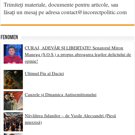
Trimiteți materiale, documente pentru articole, sau
lăsați un mesaj pe adresa contact@incorectpolitic.com
Fenomen
CURAJ, ADEVĂR ȘI LIBERTATE! Senatorul Miron
Manega (S.O.S.) a propus abrogarea legilor delictului de
opinie!
Ultimul Fiu al Daciei
Cauzele și Dinamica Antisemitismului
Năvălirea Jidanilor – de Vasile Alecsandri (Piesă
interzisă)