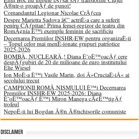
Ã®ntr-o groapÄƒ de gunoi!
Comandantul Legionar Nicolae CrÄƒcea
Despre Marietta Sadova â€” actriÈ›a care a suferit
pentru CÄƒpitan! Prima femei-regizor de teatru din
RomÃ¢nia È™i exemplu feminin de sacrificiu
Decernarea Premiilor INSHR-EW pentru organizaÈ›ii
– Topul celor mai menÈ›ionate grupuri patriotice
2025-2026
BOMBÄ‚ NUCLEARÄ‚! Diana È˜oÈ™oacÄƒ cere
despÄƒgubiri de 20 de milioane de euro institutului
Elie Wiesel
Ion MoÈ›a È™i Vasile Marin, doi Â»CruciaÈ›iÂ« ai
secolului trecut
CAMPIONII ROMÃ‚NISMULUI È™i Decernarea
Premiilor INSHR-EW 2025-2026: Diana
È˜oÈ™oacÄƒ È™i Miron Manega cÃ¢È™tigÄƒ
trofeul
NepoÈ›ii lui Bogdan Ã®n Ã®nchisorile comuniste
DISCLAIMER