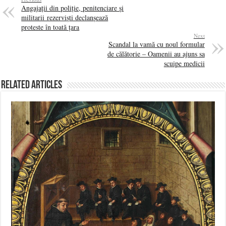
Angajații din poliție, penitenciare și
militarii rezerviști declanșează
proteste în toată țara
Next
Scandal la vamă cu noul formular
de călătorie – Oamenii au ajuns sa
scuipe medicii
Related Articles