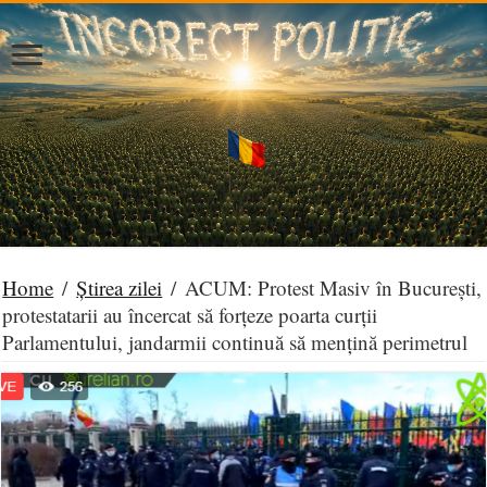
Home
/
Știrea zilei
/
ACUM: Protest Masiv în București,
protestatarii au încercat să forțeze poarta curții
Parlamentului, jandarmii continuă să mențină perimetrul