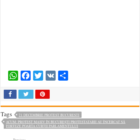
WhatsApp
Facebook
Twitter
VK
Share
Tags
21 DECEMBRIE PROTEST BUCURESTI
ACUM: PROTEST MASIV ÎN BUCUREȘTI PROTESTATARII AU ÎNCERCAT SĂ
FORȚEZE POARTA CURȚII PARLAMENTULUI
Previous