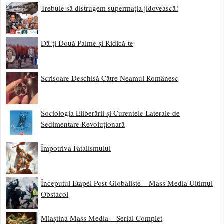
Trebuie să distrugem supermația jidovească!
Dă-ți Două Palme și Ridică-te
Scrisoare Deschisă Către Neamul Românesc
Sociologia Eliberării și Curentele Laterale de
Sedimentare Revoluționară
Împotriva Fatalismului
Începutul Etapei Post-Globaliste – Mass Media Ultimul
Obstacol
Mlaștina Mass Media – Serial Complet