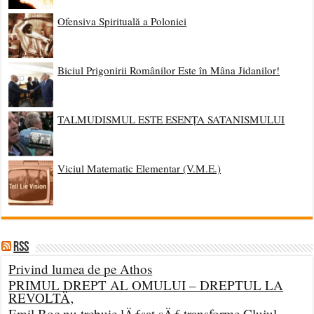
Ofensiva Spirituală a Poloniei
Biciul Prigonirii Românilor Este în Mâna Jidanilor!
TALMUDISMUL ESTE ESENȚA SATANISMULUI
Viciul Matematic Elementar (V.M.E.)
RSS
Privind lumea de pe Athos
PRIMUL DREPT AL OMULUI – DREPTUL LA
REVOLTÄ‚
Emil Boc nu trebuie lÄƒsat sÄƒ transforme Clujul