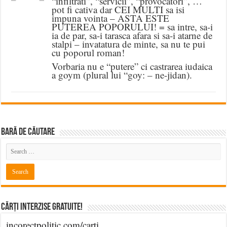
“infiltrati”, “servicii”, “provocatori”, …
pot fi cativa dar CEI MULTI sa isi
impuna vointa – ASTA ESTE
PUTEREA POPORULUI! = sa intre, sa-i
ia de par, sa-i tarasca afara si sa-i atarne de
stalpi – invatatura de minte, sa nu te pui
cu poporul roman!
Vorbaria nu e “putere” ci castrarea iudaica
a goym (plural lui “goy: – ne-jidan).
BARĂ DE CĂUTARE
Cărți Interzise Gratuite!
incorectpolitic.com/carti