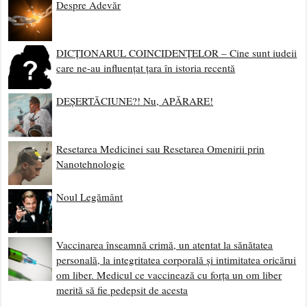
Despre Adevăr
DICȚIONARUL COINCIDENȚELOR – Cine sunt iudeii
care ne-au influențat țara în istoria recentă
DEȘERTĂCIUNE?! Nu, APĂRARE!
Resetarea Medicinei sau Resetarea Omenirii prin
Nanotehnologie
Noul Legământ
Vaccinarea înseamnă crimă, un atentat la sănătatea
personală, la integritatea corporală și intimitatea oricărui
om liber. Medicul ce vaccinează cu forța un om liber
merită să fie pedepsit de acesta