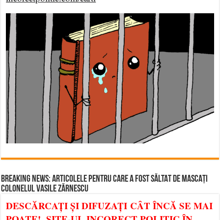
BREAKING NEWS: ARTICOLELE PENTRU CARE A FOST SĂLTAT DE MASCAȚI
COLONELUL VASILE ZĂRNESCU
DESCĂRCAȚI ȘI DIFUZAȚI CÂT ÎNCĂ SE MAI
POATE! SITE-UL INCORECT POLITIC ÎN