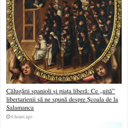
Călugării spanioli și piața liberă: Ce „uită”
libertarienii să ne spună despre Școala de la
Salamanca
6 hours ago