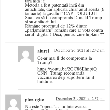
țara asta !!!
Metoda a fost patentată încă din
antichitate, dar aplicată chiar anul acesta (6
ianuarie) la „asaltul” CAPITOLIULUI
Sua., ca să fie compromis Donald Trump
și susținătorii lui…
Rămâne procentul de 12% dintre
„parlamentarii” români care ar vota contra
certif. digital ! Deci, pentru cine luptăm ??
aiurel
December 26, 2021 at 12:42 am
Ce-ar mai fi de compromis la
Trump?
https://youtu.be/2GC86EhnpiQ
CNN: Trump recomandă
vaccinarea deși suporterii lui îl
huiduie.
gheorghe
December 21, 2021 at 2:37 pm
Nu este “opera”… nu intereseaza