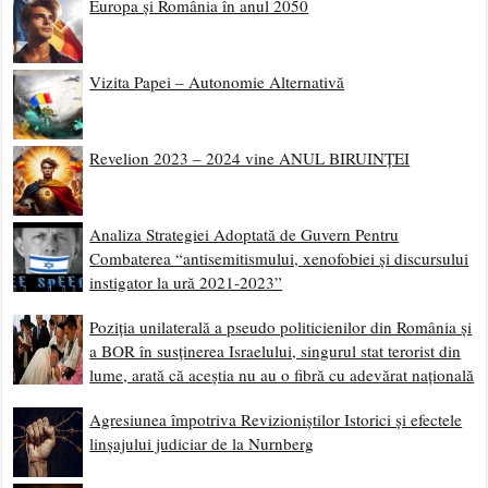
Europa și România în anul 2050
Vizita Papei – Autonomie Alternativă
Revelion 2023 – 2024 vine ANUL BIRUINȚEI
Analiza Strategiei Adoptată de Guvern Pentru
Combaterea “antisemitismului, xenofobiei și discursului
instigator la ură 2021-2023”
Poziția unilaterală a pseudo politicienilor din România și
a BOR în susținerea Israelului, singurul stat terorist din
lume, arată că aceștia nu au o fibră cu adevărat națională
Agresiunea împotriva Revizioniștilor Istorici și efectele
linșajului judiciar de la Nurnberg