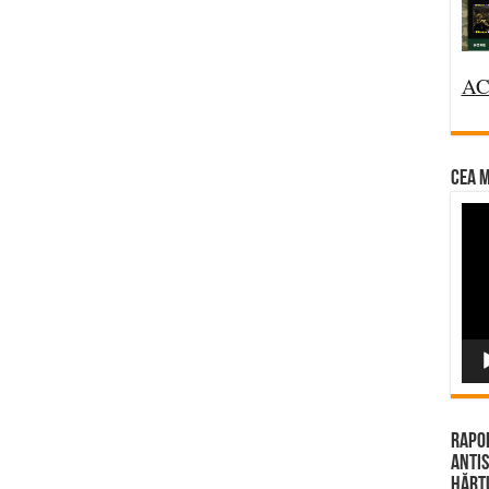
AC
CEA M
Vi
Pla
Rapor
Antis
Hărțu