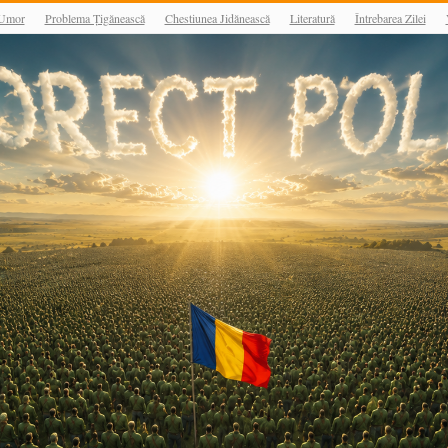
Umor
Problema Țigănească
Chestiunea Jidănească
Literatură
Întrebarea Zilei