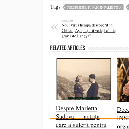
Tags
TERORISMUL IUDAIC ÎN PALESTINA
Previous
Noul virus henipa descoperit în
China: „Așteptați să vedeți cât de
grav este Langya”
Related Articles
Despre Marietta
Dece
Sadova — actrița
INS
care a suferit pentru
orga