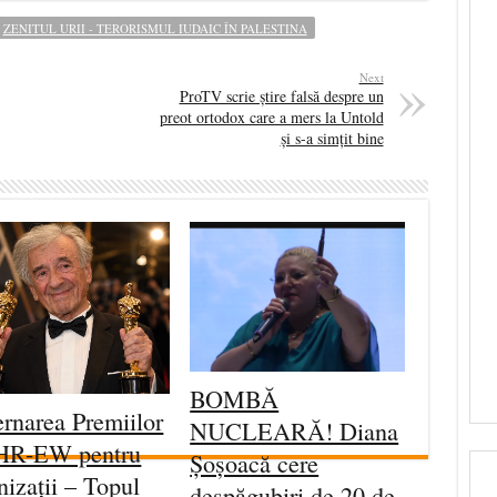
ZENITUL URII - TERORISMUL IUDAIC ÎN PALESTINA
Next
ProTV scrie știre falsă despre un
preot ortodox care a mers la Untold
și s-a simțit bine
BOMBĂ
rnarea Premiilor
NUCLEARĂ! Diana
HR-EW pentru
Șoșoacă cere
nizații – Topul
despăgubiri de 20 de