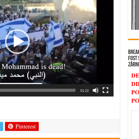
BREAK
FOST 
ZĂRN
DE
DI
PO
01:22
PO
e
Pinterest