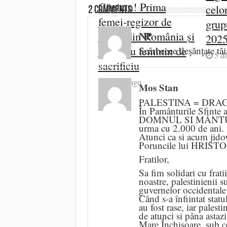
Căpitan! Prima
celo
2 comments
femei-regizor de
grup
NP
teatru din România și
202
exemplu feminin de
Scârbeeee deşănţate tăia
5 d
sacrificiu
3 days ago
Mos Stan
PALESTINA = DRA
În Pamânturile Sfinte al
DOMNUL SI MÂNTUI
urma cu 2.000 de ani.
Atunci ca si acum jidov
Poruncile lui HRISTO
Fratilor,
Sa fim solidari cu frati
noastre, palestinienii 
guvernelor occidentale
Când s-a înfiintat statu
au fost rase, iar palest
de atunci si pâna astazi 
Mare Închisoare, sub c