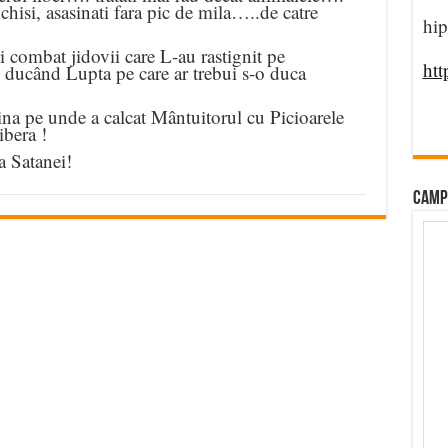
închisi, asasinati fara pic de mila…..de catre
hip
ni combat jidovii care L-au rastignit pe
htt
 ducând Lupta pe care ar trebui s-o duca
ina pe unde a calcat Mântuitorul cu Picioarele
ibera !
a Satanei!
CAMP