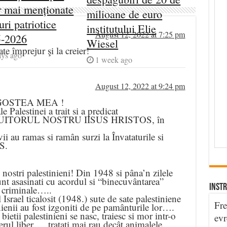
r mai menționate
milioane de euro
uri patriotice
institutului Elie
August 12, 2022 at 7:25 pm
5-2026
Wiesel
te împrejur şi la creier!
ays ago
1 week ago
August 12, 2022 at 9:24 pm
GOSTEA MEA !
e Palestinei a trait si a predicat
TORUL NOSTRU IISUS HRISTOS, în
ii au ramas si ramân surzi la Învataturile si
S.
i nostri palestinieni! Din 1948 si pâna’n zilele
sunt asasinati cu acordul si “binecuvântarea”
INSTR
 criminale…..
l Israel ticalosit (1948.) sute de sate palestiniene
Fre
inienii au fost izgoniti de pe pamânturile lor….
bietii palestinieni se nasc, traiesc si mor intr-o
evr
erul liber…. tratati mai rau decât animalele….