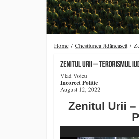
Home
/
Chestiunea Jidănească
/
Ze
Zenitul Urii – Terorismul Iu
Vlad Voicu
Incorect Politic
August 12, 2022
Zenitul Urii –
P
Video
Player