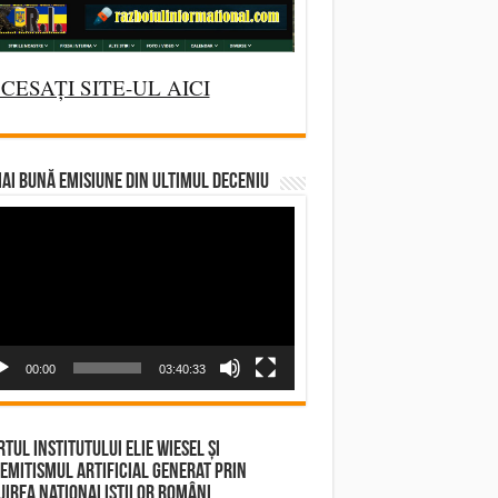
CESAȚI SITE-UL AICI
AI BUNĂ EMISIUNE DIN ULTIMUL DECENIU
deo
yer
00:00
03:40:33
tul Institutului Elie Wiesel și
emitismul Artificial Generat prin
irea Naționaliștilor Români