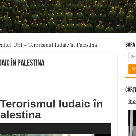
nitul Urii – Terorismul Iudaic în Palestina
BARĂ 
daic în Palestina
Cărți
inc
 Terorismul Iudaic în
alestina