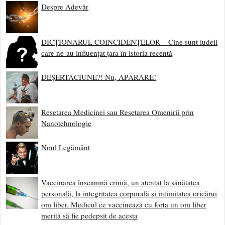
Despre Adevăr
DICȚIONARUL COINCIDENȚELOR – Cine sunt iudeii
care ne-au influențat țara în istoria recentă
DEȘERTĂCIUNE?! Nu, APĂRARE!
Resetarea Medicinei sau Resetarea Omenirii prin
Nanotehnologie
Noul Legământ
Vaccinarea înseamnă crimă, un atentat la sănătatea
personală, la integritatea corporală și intimitatea oricărui
om liber. Medicul ce vaccinează cu forța un om liber
merită să fie pedepsit de acesta