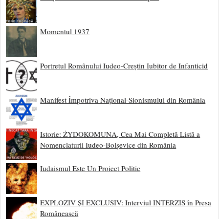
Momentul 1937
Portretul Românului Iudeo-Creștin Iubitor de Infanticid
Manifest Împotriva Național-Sionismului din România
Istorie: ŻYDOKOMUNA, Cea Mai Completă Listă a
Nomenclaturii Iudeo-Bolșevice din România
Iudaismul Este Un Proiect Politic
EXPLOZIV ȘI EXCLUSIV: Interviul INTERZIS în Presa
Românească