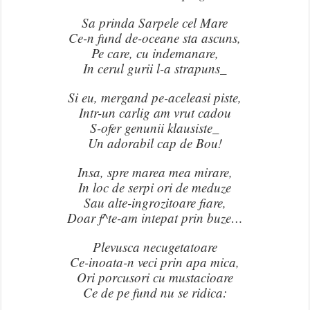
Sa prinda Sarpele cel Mare
Ce-n fund de-oceane sta ascuns,
Pe care, cu indemanare,
In cerul gurii l-a strapuns_
Si eu, mergand pe-aceleasi piste,
Intr-un carlig am vrut cadou
S-ofer genunii klausiste_
Un adorabil cap de Bou!
Insa, spre marea mea mirare,
In loc de serpi ori de meduze
Sau alte-ingrozitoare fiare,
Doar f^te-am intepat prin buze…
Plevusca necugetatoare
Ce-inoata-n veci prin apa mica,
Ori porcusori cu mustacioare
Ce de pe fund nu se ridica: