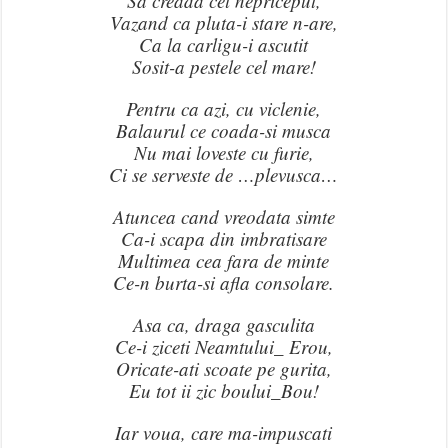
Sa creada cel nepriceput,
Vazand ca pluta-i stare n-are,
Ca la carligu-i ascutit
Sosit-a pestele cel mare!
Pentru ca azi, cu viclenie,
Balaurul ce coada-si musca
Nu mai loveste cu furie,
Ci se serveste de …plevusca…
Atuncea cand vreodata simte
Ca-i scapa din imbratisare
Multimea cea fara de minte
Ce-n burta-si afla consolare.
Asa ca, draga gasculita
Ce-i ziceti Neamtului_ Erou,
Oricate-ati scoate pe gurita,
Eu tot ii zic boului_Bou!
Iar voua, care ma-impuscati