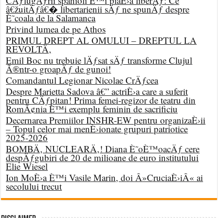
CÄƒlugÄƒrii spanioli È™i piaÈ›a liberÄƒ: Ce
â€žuitÄƒâ€� libertarienii sÄƒ ne spunÄƒ despre
È˜coala de la Salamanca
Privind lumea de pe Athos
PRIMUL DREPT AL OMULUI – DREPTUL LA
REVOLTÄ‚
Emil Boc nu trebuie lÄƒsat sÄƒ transforme Clujul
Ã®ntr-o groapÄƒ de gunoi!
Comandantul Legionar Nicolae CrÄƒcea
Despre Marietta Sadova â€” actriÈ›a care a suferit
pentru CÄƒpitan! Prima femei-regizor de teatru din
RomÃ¢nia È™i exemplu feminin de sacrificiu
Decernarea Premiilor INSHR-EW pentru organizaÈ›ii
– Topul celor mai menÈ›ionate grupuri patriotice
2025-2026
BOMBÄ‚ NUCLEARÄ‚! Diana È˜oÈ™oacÄƒ cere
despÄƒgubiri de 20 de milioane de euro institutului
Elie Wiesel
Ion MoÈ›a È™i Vasile Marin, doi Â»CruciaÈ›iÂ« ai
secolului trecut