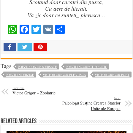
Scotand doar cacatei din pusca,
Cu aere de literati,
Va zic doar ce sunteti_ plevusca…
WhatsApp
Facebook
Twitter
VK
Share
Tags
POEZII CONTROVERSATE
POEZII INCORECT POLITIC
POEZII INTERZISE
VICTOR GRIGOR PLEVUSCA
VICTOR GRIGOR POET
Previous
Victor Grigor – Zoolatrie
Next
Paleologu Susține Crearea Statelor
Unite ale Europei
Related Articles