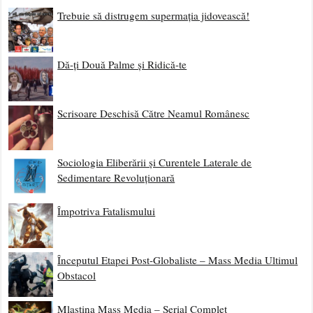
Trebuie să distrugem supermația jidovească!
Dă-ți Două Palme și Ridică-te
Scrisoare Deschisă Către Neamul Românesc
Sociologia Eliberării și Curentele Laterale de
Sedimentare Revoluționară
Împotriva Fatalismului
Începutul Etapei Post-Globaliste – Mass Media Ultimul
Obstacol
Mlaștina Mass Media – Serial Complet