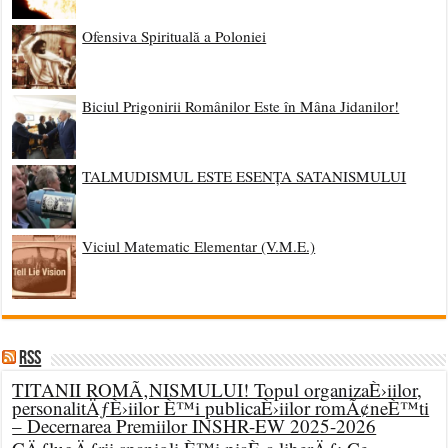
Ofensiva Spirituală a Poloniei
Biciul Prigonirii Românilor Este în Mâna Jidanilor!
TALMUDISMUL ESTE ESENȚA SATANISMULUI
Viciul Matematic Elementar (V.M.E.)
RSS
TITANII ROMÃ‚NISMULUI! Topul organizaÈ›iilor,
personalitÄƒÈ›iilor È™i publicaÈ›iilor romÃ¢neÈ™ti
– Decernarea Premiilor INSHR-EW 2025-2026