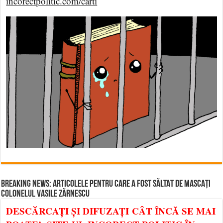
incorectpolitic.com/carti
BREAKING NEWS: ARTICOLELE PENTRU CARE A FOST SĂLTAT DE MASCAȚI
COLONELUL VASILE ZĂRNESCU
DESCĂRCAȚI ȘI DIFUZAȚI CÂT ÎNCĂ SE MAI