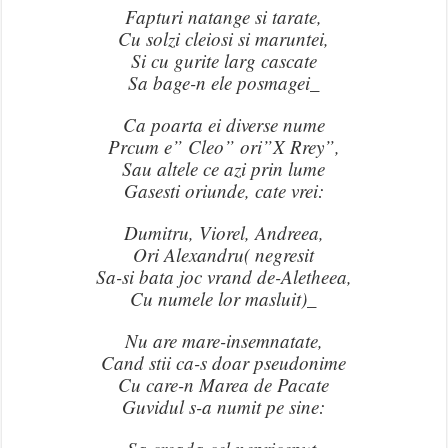
Fapturi natange si tarate,
Cu solzi cleiosi si maruntei,
Si cu gurite larg cascate
Sa bage-n ele posmagei_
Ca poarta ei diverse nume
Prcum e” Cleo” ori”X Rrey”,
Sau altele ce azi prin lume
Gasesti oriunde, cate vrei:
Dumitru, Viorel, Andreea,
Ori Alexandru( negresit
Sa-si bata joc vrand de-Aletheea,
Cu numele lor masluit)_
Nu are mare-insemnatate,
Cand stii ca-s doar pseudonime
Cu care-n Marea de Pacate
Guvidul s-a numit pe sine: