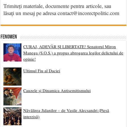
Trimiteți materiale, documente pentru articole, sau
lăsați un mesaj pe adresa contact@incorectpolitic.com
Fenomen
CURAJ, ADEVĂR ȘI LIBERTATE! Senatorul Miron
Manega (S.O.S.) a propus abrogarea legilor delictului de
opinie!
Ultimul Fiu al Daciei
Cauzele și Dinamica Antisemitismului
Năvălirea Jidanilor – de Vasile Alecsandri (Piesă
interzisă)