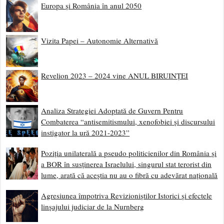
Europa și România în anul 2050
Vizita Papei – Autonomie Alternativă
Revelion 2023 – 2024 vine ANUL BIRUINȚEI
Analiza Strategiei Adoptată de Guvern Pentru
Combaterea “antisemitismului, xenofobiei și discursului
instigator la ură 2021-2023”
Poziția unilaterală a pseudo politicienilor din România și
a BOR în susținerea Israelului, singurul stat terorist din
lume, arată că aceștia nu au o fibră cu adevărat națională
Agresiunea împotriva Revizioniștilor Istorici și efectele
linșajului judiciar de la Nurnberg