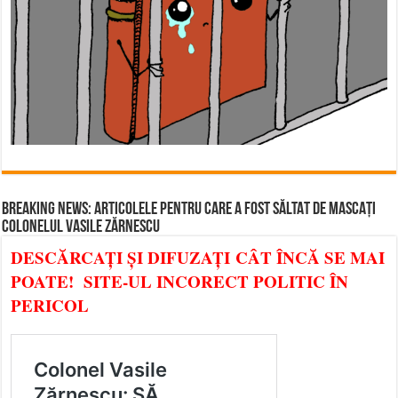
BREAKING NEWS: ARTICOLELE PENTRU CARE A FOST SĂLTAT DE MASCAȚI
COLONELUL VASILE ZĂRNESCU
DESCĂRCAȚI ȘI DIFUZAȚI CÂT ÎNCĂ SE MAI
POATE! SITE-UL INCORECT POLITIC ÎN
PERICOL