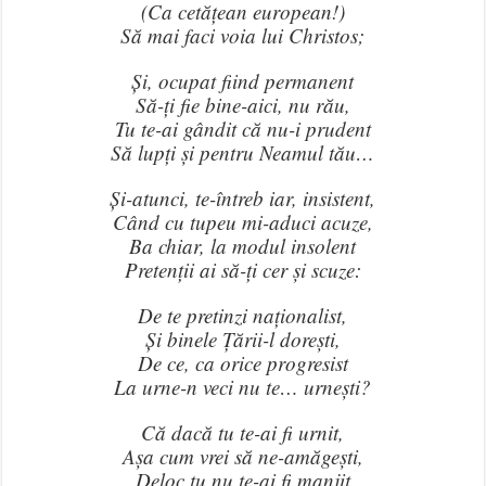
(Ca cetățean european!)
Să mai faci voia lui Christos;
Și, ocupat fiind permanent
Să-ți fie bine-aici, nu rău,
Tu te-ai gândit că nu-i prudent
Să lupți și pentru Neamul tău…
Și-atunci, te-întreb iar, insistent,
Când cu tupeu mi-aduci acuze,
Ba chiar, la modul insolent
Pretenții ai să-ți cer și scuze:
De te pretinzi naționalist,
Și binele Țării-l dorești,
De ce, ca orice progresist
La urne-n veci nu te… urnești?
Că dacă tu te-ai fi urnit,
Așa cum vrei să ne-amăgești,
Deloc tu nu te-ai fi manjit