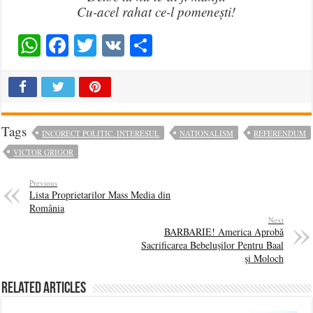
Cu-acel rahat ce-l pomenești!
WhatsApp
Facebook
Twitter
VK
Share
Tags
INCORECT POLITIC. INTERESUL
NATIONALISM
REFERENDUM
VICTOR GRIGOR
Previous
Lista Proprietarilor Mass Media din
România
Next
BARBARIE! America Aprobă
Sacrificarea Bebelușilor Pentru Baal
și Moloch
Related Articles