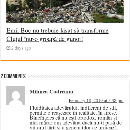
Emil Boc nu trebuie lăsat să transforme
Clujul într-o groapă de gunoi!
2 days ago
2 comments
Mihnea Codreanu
February 18, 2019 at 5:38 pm
Fluiditatea adevărului, indiferent de stil,
permite o reașezare în realitate, în firesc.
Bineînțeles că nu ești ortodox, român și
nici măcar om adevărat dacă nu-ți pasă de
viitorul țării și a generațiilor ce urmează.