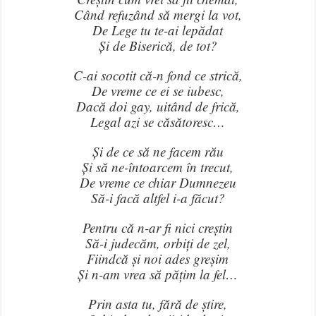
Când refuzând să mergi la vot,
De Lege tu te-ai lepădat
Și de Biserică, de tot?
C-ai socotit că-n fond ce strică,
De vreme ce ei se iubesc,
Dacă doi gay, uitând de frică,
Legal azi se căsătoresc…
Și de ce să ne facem rău
Și să ne-întoarcem în trecut,
De vreme ce chiar Dumnezeu
Să-i facă altfel i-a făcut?
Pentru că n-ar fi nici creștin
Să-i judecăm, orbiți de zel,
Fiindcă și noi ades greșim
Și n-am vrea să pățim la fel…
Prin asta tu, fără de știre,