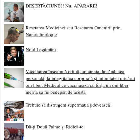
DEȘERTĂCIUNE?! Nu, APĂRARE!
Resetarea Medicinei sau Resetarea Omenirii prin
Nanotehnologie
Noul Legământ
Vaccinarea înseamnă crimă, un atentat la sănătatea
personală, la integritatea corporală și intimitatea oricărui
om liber. Medicul ce vaccinează cu forța un om liber
merită să fie pedepsit de acesta
Trebuie să distrugem supermația jidovească!
Dă-ți Două Palme și Ridică-te