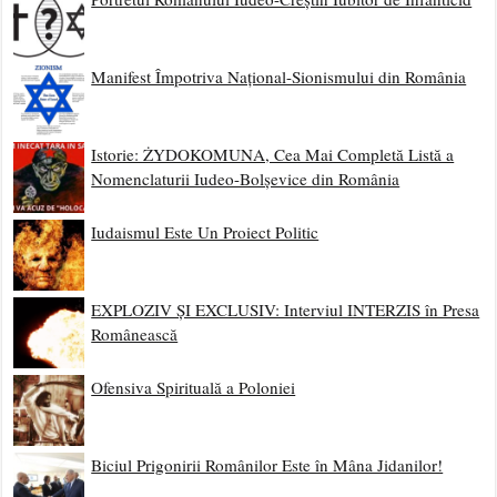
Manifest Împotriva Național-Sionismului din România
Istorie: ŻYDOKOMUNA, Cea Mai Completă Listă a
Nomenclaturii Iudeo-Bolșevice din România
Iudaismul Este Un Proiect Politic
EXPLOZIV ȘI EXCLUSIV: Interviul INTERZIS în Presa
Românească
Ofensiva Spirituală a Poloniei
Biciul Prigonirii Românilor Este în Mâna Jidanilor!