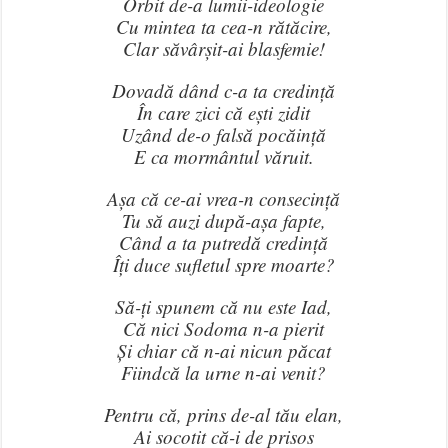
Orbit de-a lumii-ideologie
Cu mintea ta cea-n rătăcire,
Clar săvârșit-ai blasfemie!
Dovadă dând c-a ta credință
În care zici că ești zidit
Uzând de-o falsă pocăință
E ca mormântul văruit.
Așa că ce-ai vrea-n consecință
Tu să auzi după-așa fapte,
Când a ta putredă credință
Îți duce sufletul spre moarte?
Să-ți spunem că nu este Iad,
Că nici Sodoma n-a pierit
Și chiar că n-ai nicun păcat
Fiindcă la urne n-ai venit?
Pentru că, prins de-al tău elan,
Ai socotit că-i de prisos