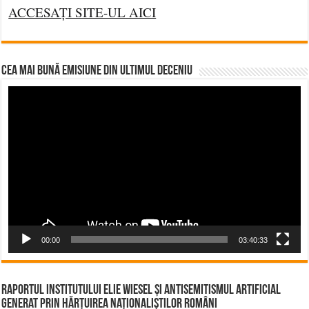
ACCESAȚI SITE-UL AICI
CEA MAI BUNĂ EMISIUNE DIN ULTIMUL DECENIU
Video
Player
00:00
03:40:33
Raportul Institutului Elie Wiesel și Antisemitismul Artificial
Generat prin Hărțuirea Naționaliștilor Români