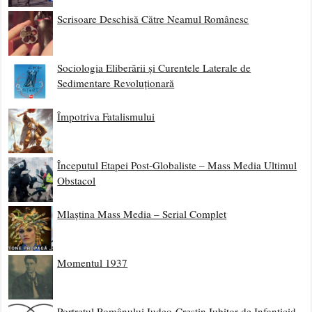
Scrisoare Deschisă Către Neamul Românesc
Sociologia Eliberării și Curentele Laterale de
Sedimentare Revoluționară
Împotriva Fatalismului
Începutul Etapei Post-Globaliste – Mass Media Ultimul
Obstacol
Mlaștina Mass Media – Serial Complet
Momentul 1937
Portretul Românului Iudeo-Creștin Iubitor de Infanticid