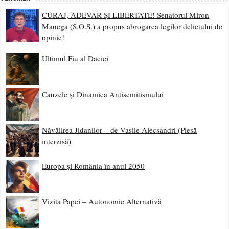
CURAJ, ADEVĂR ȘI LIBERTATE! Senatorul Miron
Manega (S.O.S.) a propus abrogarea legilor delictului de
opinie!
Ultimul Fiu al Daciei
Cauzele și Dinamica Antisemitismului
Năvălirea Jidanilor – de Vasile Alecsandri (Piesă
interzisă)
Europa și România în anul 2050
Vizita Papei – Autonomie Alternativă