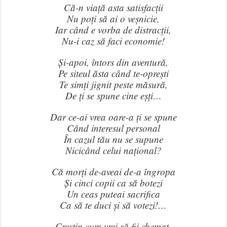
Că-n viață asta satisfacții
Nu poți să ai o veșnicie,
Iar când e vorba de distracții,
Nu-i caz să faci economie!
Și-apoi, întors din aventură,
Pe siteul ăsta când te-oprești
Te simți jignit peste măsură,
De ți se spune cine eșți…
Dar ce-ai vrea oare-a ți se spune
Când interesul personal
În cazul tău nu se supune
Nicicând celui național?
Că morți de-aveai de-a îngropa
Și cinci copii ca să botezi
Un ceas puteai sacrifica
Ca să te duci și să votezi!…
Creștin cum vrei să fii chemat,