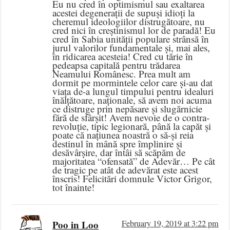
Eu nu cred în optimismul sau exaltarea
acestei degenerații de supuși idioți la
cheremul ideologiilor distrugătoare, nu
cred nici în creștinismul lor de paradă! Eu
cred în Sabia unității populare strânsă în
jurul valorilor fundamentale și, mai ales,
în ridicarea acesteia! Cred cu tărie în
pedeapsa capitală pentru trădarea
Neamului Românesc. Prea mult am
dormit pe mormintele celor care și-au dat
viața de-a lungul timpului pentru idealuri
înălțătoare, naționale, să avem noi acuma
ce distruge prin nepăsare și slugărnicie
fără de sfârșit! Avem nevoie de o contra-
revoluție, tipic legionară, până la capăt și
poate că națiunea noastră o să-și reia
destinul în mână spre împlinire și
desăvârșire, dar întâi să scăpăm de
majoritatea “ofensată” de Adevăr… Pe cât
de tragic pe atât de adevărat este acest
înscris! Felicitări domnule Victor Grigor,
tot înainte!
Poo in Loo
February 19, 2019 at 3:22 pm