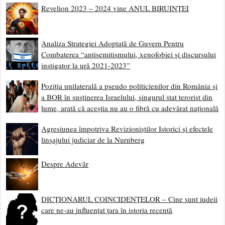
Revelion 2023 – 2024 vine ANUL BIRUINȚEI
Analiza Strategiei Adoptată de Guvern Pentru
Combaterea “antisemitismului, xenofobiei și discursului
instigator la ură 2021-2023”
Poziția unilaterală a pseudo politicienilor din România și
a BOR în susținerea Israelului, singurul stat terorist din
lume, arată că aceștia nu au o fibră cu adevărat națională
Agresiunea împotriva Revizioniștilor Istorici și efectele
linșajului judiciar de la Nurnberg
Despre Adevăr
DICȚIONARUL COINCIDENȚELOR – Cine sunt iudeii
care ne-au influențat țara în istoria recentă