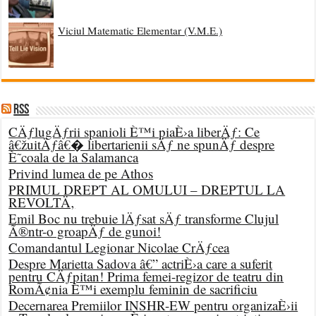
Viciul Matematic Elementar (V.M.E.)
RSS
CÄƒlugÄƒrii spanioli È™i piaÈ›a liberÄƒ: Ce
â€žuitÄƒâ€� libertarienii sÄƒ ne spunÄƒ despre
È˜coala de la Salamanca
Privind lumea de pe Athos
PRIMUL DREPT AL OMULUI – DREPTUL LA
REVOLTÄ‚
Emil Boc nu trebuie lÄƒsat sÄƒ transforme Clujul
Ã®ntr-o groapÄƒ de gunoi!
Comandantul Legionar Nicolae CrÄƒcea
Despre Marietta Sadova â€” actriÈ›a care a suferit
pentru CÄƒpitan! Prima femei-regizor de teatru din
RomÃ¢nia È™i exemplu feminin de sacrificiu
Decernarea Premiilor INSHR-EW pentru organizaÈ›ii