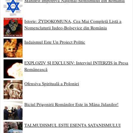
Manifest Împotriva Național-Sionismului din România
Istorie: ŻYDOKOMUNA, Cea Mai Completă Listă a
Nomenclaturii Iudeo-Bolșevice din România
Iudaismul Este Un Proiect Politic
EXPLOZIV ȘI EXCLUSIV: Interviul INTERZIS în Presa
Românească
Ofensiva Spirituală a Poloniei
Biciul Prigonirii Românilor Este în Mâna Jidanilor!
TALMUDISMUL ESTE ESENȚA SATANISMULUI