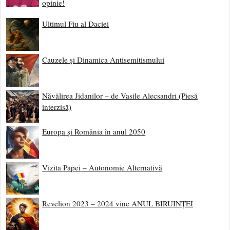
opinie!
Ultimul Fiu al Daciei
Cauzele și Dinamica Antisemitismului
Năvălirea Jidanilor – de Vasile Alecsandri (Piesă
interzisă)
Europa și România în anul 2050
Vizita Papei – Autonomie Alternativă
Revelion 2023 – 2024 vine ANUL BIRUINȚEI