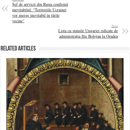
Șef de servicii din Rusia confirmă
inevitabilul: “Teritoriile Ucrainei
vor merge inevitabil în țările
vecine”
Next
Lista cu statuile Ungariei ridicate de
administrația Ilie Bolojan la Oradea
Related Articles