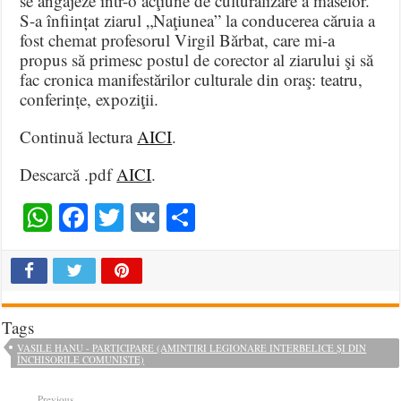
se angajeze într-o acţiune de culturalizare a maselor.
S-a înființat ziarul „Naţiunea” la conducerea căruia a
fost chemat profesorul Virgil Bărbat, care mi-a
propus să primesc postul de corector al ziarului şi să
fac cronica manifestărilor culturale din oraş: teatru,
conferințe, expoziţii.
Continuă lectura
AICI
.
Descarcă .pdf
AICI
.
WhatsApp
Facebook
Twitter
VK
Share
Tags
VASILE HANU - PARTICIPARE (AMINTIRI LEGIONARE INTERBELICE ȘI DIN
ÎNCHISORILE COMUNISTE)
Previous