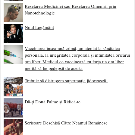
Resetarea Medicinei sau Resetarea Omenirii prin
Nanotehnologie
Noul Legământ
Vaccinarea înseamnă crimă, un atentat la sănătatea
personală, la integritatea corporală și intimitatea oricărui
om liber. Medicul ce vaccinează cu forța un om liber
merită să fie pedepsit de acesta
Trebuie să distrugem supermația jidovească!
Dă-ți Două Palme și Ridică-te
Scrisoare Deschisă Către Neamul Românesc