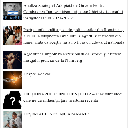
Analiza Strategiei Adoptată de Guvern Pentru
Combaterea “antisemitismului, xenofobiei și discursului
instigator la ură 2021-2023”
Poziția unilaterală a pseudo politicienilor din România și
a BOR în susținerea Israelului, singurul stat terorist din
lume, arată că aceștia nu au o fibră cu adevărat națională
Agresiunea împotriva Revizioniștilor Istorici și efectele
linșajului judiciar de la Nurnberg
Despre Adevăr
DICȚIONARUL COINCIDENȚELOR – Cine sunt iudeii
care ne-au influențat țara în istoria recentă
DEȘERTĂCIUNE?! Nu, APĂRARE!