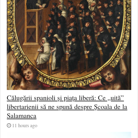
Călugării spanioli și piața liberă: Ce „uită”
libertarienii să ne spună despre Școala de la
Salamanca
11 hours ago