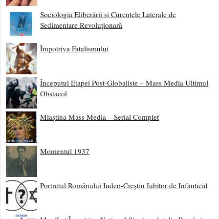
Sociologia Eliberării și Curentele Laterale de
Sedimentare Revoluționară
Împotriva Fatalismului
Începutul Etapei Post-Globaliste – Mass Media Ultimul
Obstacol
Mlaștina Mass Media – Serial Complet
Momentul 1937
Portretul Românului Iudeo-Creștin Iubitor de Infanticid