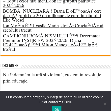
– Topul celor mai menÈ›ionate grupuri patriotice
2025-2026
BOMBÄ‚ NUCLEARÄ‚! Diana È˜oÈ™oacÄƒ cere
despÄƒgubiri de 20 de milioane de euro institutului
Elie Wiesel
Ion MoÈ›a È™i Vasile Marin, doi Â»CruciaÈ›iÂ« ai
secolului trecut
CAMPIONII ROMÃ‚NISMULUI È™i Decernarea
Premiilor INSHR-EW 2025-2026: Diana
È˜oÈ™oacÄƒ È™i Miron Manega cÃ¢È™tigÄƒ
trofeul
DISCLAIMER
Nu îndemnăm la ură și violență, credem în revoluție
prin educație.
Prin continuarea navigării, sunteți de acord cu utilizarea cookie-
urilor conform GDPR.
Ok
© Copyright 2026, All Rights Reserved