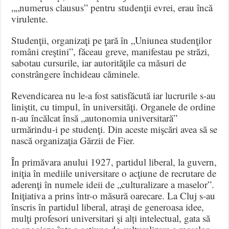
„„numerus clausus” pentru studenţii evrei, erau încă
virulente.
Studenţii, organizaţi pe ţară în „Uniunea studenţilor
români creştini”, făceau greve, manifestau pe străzi,
sabotau cursurile, iar autorităţile ca măsuri de
constrângere închideau căminele.
Revendicarea nu le-a fost satisfăcută iar lucrurile s-au
liniştit, cu timpul, în universităţi. Organele de ordine
n-au încălcat însă „autonomia universitară”
urmărindu-i pe studenţi. Din aceste mişcări avea să se
nască organizaţia Gărzii de Fier.
În primăvara anului 1927, partidul liberal, la guvern,
iniţia în mediile universitare o acţiune de recrutare de
aderenţi în numele ideii de „culturalizare a maselor”.
Iniţiativa a prins într-o măsură oarecare. La Cluj s-au
înscris în partidul liberal, atraşi de generoasa idee,
mulţi profesori universitari şi alți intelectual, gata să