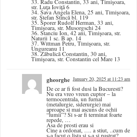
33. Radu Constantin, 33 ani, Timişoara,
str. Luţa Ioviţă 6
34. Sava Angela Elena, 25 ani, Timişoara,
str. Ştefan Stîncă bl. 119
35. Sporer Rudolf Herman, 33 ani,
Timişoara, str. Musorgschi 24
36. Stanciu Ion, 42 ani, Timişoara, str.
Naturii 1 sc. B ap. 14
37. Wittman Petru, Timişoara, str.
Ungureanu 11
38. Zăbulică Constantin, 30 ani,
Timişoara, str. Constantin cel Mare 13
gheorghe
January 20, 2025 at 11:23 am
De ce ar fi fost dusi la Bucuresti?
Nu era vreo vreun cuptor – la
termocentrala, un furnal
(metalurgie, siderurgie) mai
aproape si mai ascuns de ochii
“lumii”? Si s-ar fi terminat foarte
repede, …
Asa de prosti erau si
Cine a ordonat, …. a stiut, ..cum de
s-a facut o lista si s-a si pastrat?