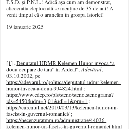
P.S.D. și P.N.L.! Adică așa cum am demonstrat,
clicocrația cleptocrată se menține de 35 de ani! A
venit timpul că o aruncăm în groapa Istoriei!
19 ianuarie 2025
[1]
„
Deputatul UDMR Kelemen Hunor invoca “a
doua ocupare de tara” in Ardeal
“,
Adevărul
,
03.10.2002, pe
https://adevarul.ro/politica/deputatul-udmr-kelemen-
hunor-invoca-a-doua-994824.html
;
https://www.cdep.ro/pls/steno/steno.stenograma?
ids=5450&idm=3,01&idl=1&prn=1
;
https://curentul.net/2010/03/13/kelemen-hunor-un-
fascist-in-guvernul-romaniei/
;
https://necenzuratmm.ro/administratie/44036-
kelemen-hunor-un-fascist-in-guvernul-romaniei.html