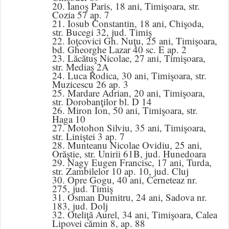
20. Ianoş Paris, 18 ani, Timişoara, str.
Cozia 57 ap. 7
21. Iosub Constantin, 18 ani, Chişoda,
str. Bucegi 32, jud. Timiş
22. Ioţcovici Gh. Nuţu, 25 ani, Timişoara,
bd. Gheorghe Lazar 40 sc. E ap. 2
23. Lăcătuş Nicolae, 27 ani, Timişoara,
str. Mediaş 2A
24. Luca Rodica, 30 ani, Timişoara, str.
Muzicescu 26 ap. 3
25. Mardare Adrian, 20 ani, Timişoara,
str. Dorobanţilor bl. D 14
26. Miron Ion, 50 ani, Timişoara, str.
Haga 10
27. Motohon Silviu, 35 ani, Timişoara,
str. Liniştei 3 ap. 7
28. Munteanu Nicolae Ovidiu, 25 ani,
Orăştie, str. Unirii 61B, jud. Hunedoara
29. Nagy Eugen Francisc, 17 ani, Turda,
str. Zambilelor 10 ap. 10, jud. Cluj
30. Opre Gogu, 40 ani, Cerneteaz nr.
275, jud. Timiş
31. Osman Dumitru, 24 ani, Sadova nr.
183, jud. Dolj
32. Oteliţă Aurel, 34 ani, Timişoara, Calea
Lipovei cămin 8, ap. 88