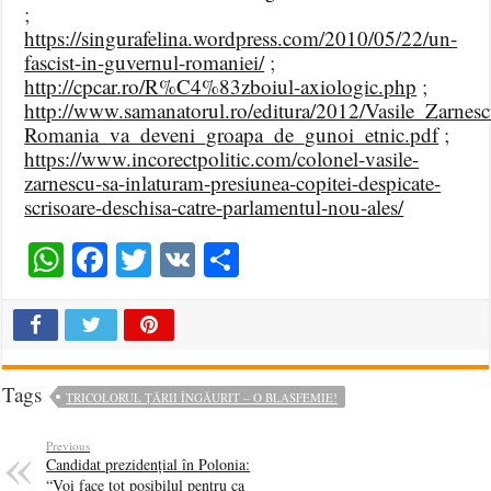
;
https://singurafelina.wordpress.com/2010/05/22/un-
fascist-in-guvernul-romaniei/
;
http://cpcar.ro/R%C4%83zboiul-axiologic.php
;
http://www.samanatorul.ro/editura/2012/Vasile_Zarnesc
Romania_va_deveni_groapa_de_gunoi_etnic.pdf
;
https://www.incorectpolitic.com/colonel-vasile-
zarnescu-sa-inlaturam-presiunea-copitei-despicate-
scrisoare-deschisa-catre-parlamentul-nou-ales/
WhatsApp
Facebook
Twitter
VK
Share
Tags
TRICOLORUL ȚĂRII ÎNGĂURIT – O BLASFEMIE!
Previous
Candidat prezidențial în Polonia:
“Voi face tot posibilul pentru ca