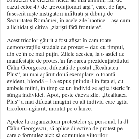
cazul celor 47 de „revoluționari arși“, care, de fapt,
fuseseră niște instigatori infiltrați și dibuiți de
Securitatea României, în acele zile haotice – așa cum
a lichidat și cîțiva „ziariști fără frontiere“.
Acest tricolor găurit a fost afișat în cam toate
demonstrațiile stradale de protest – dar, cu timpul,
din ce în ce mai puțin. Zilele acestea, la o astfel de
manifestație de protest în favoarea prezidențiabilului
Călin Georgescu, difuzată de postul „Realitatea
Plus“, au mai apărut două exemplare: o toantă –
evident, blondă – l-a expus ținîndu-l în fața ei, cu
ambele mîini, în timp ce un individ se agita isteric în
stînga individei. Apoi, peste cîteva zile, „Realitatea
Plus“ a mai difuzat imagini cu alt individ care agita
tricoloru-ngăurit, montat pe o lance.
Apelez la organizatorii protestelor și, personal, la dl
Călin Georgescu, să aplice directiva de protest pe
care o formulez aici: să comunice viitorilor