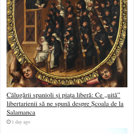
Călugării spanioli și piața liberă: Ce „uită”
libertarienii să ne spună despre Școala de la
Salamanca
1 day ago