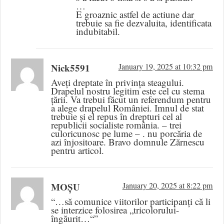
…
E groaznic astfel de actiune dar
trebuie sa fie dezvaluita, identificata
indubitabil.
Nick5591
January 19, 2025 at 10:32 pm
Aveți dreptate în privința steagului.
Drapelul nostru legitim este cel cu stema
țării. Va trebui făcut un referendum pentru
a alege drapelul României. Imnul de stat
trebuie și el repus în drepturi cel al
republicii socialiste românia. – trei
culoricunosc pe lume – . nu porcăria de
azi înjositoare. Bravo domnule Zărnescu
pentru articol.
MOȘU
January 20, 2025 at 8:22 pm
“…să comunice viitorilor participanți că li
se interzice folosirea „tricolorului-
îngăurit…“”