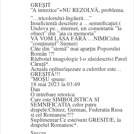
GREȘIT
”A interzice”=NU REZOLVĂ, problema.
”…tricolorului-îngăurit…”
Insuficientă descriere a …semnificației:(
Undeva pe…internet, un comentariu ”la
obiect” din ”aia ca memoria”
VĂ VOM LĂSA FĂRĂ …NIMIC(din
”conținutul” Stemei)
Câte din ”stemă” mai aparțin Poporului
Român !?!
Războiul imagologic l-o zâs(descris) Pavel
Căruță*.
Actuala ordine/așezare a culorilor este…
GREȘITĂ!!!
”MOȘU spune:
18 mai 2023 la 03:49
Dan
O intrebare retorica:
Care este SIMBOLISTICA SI
SEMNIFICATIA celor patru
drapele:Chinez, German, Federatia Rusa
si cel Romanesc?!?
Suplimentar:Ce este/sunt GRESIT/E, la
drapelul Romanesc*.
Succes