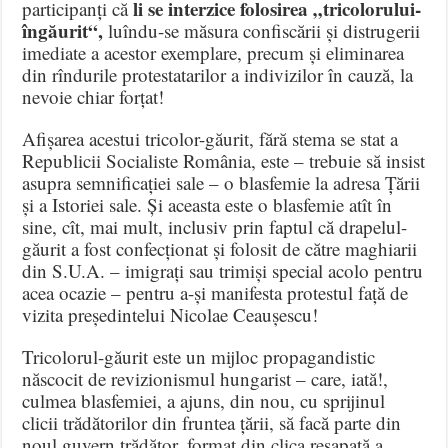
li se interzice folosirea „tricolorului-
participanți că
îngăurit“,
luîndu-se măsura confiscării și distrugerii
imediate a acestor exemplare, precum și eliminarea
din rîndurile protestatarilor a indivizilor în cauză, la
nevoie chiar forțat!
Afișarea acestui tricolor-găurit, fără stema se stat a
Republicii Socialiste România, este – trebuie să insist
asupra semnificației sale – o blasfemie la adresa Țării
și a Istoriei sale. Și aceasta este o blasfemie atît în
sine, cît, mai mult, inclusiv prin faptul că drapelul-
găurit a fost confecționat și folosit de către maghiarii
din S.U.A. – imigrați sau trimiși special acolo pentru
acea ocazie – pentru a-și manifesta protestul față de
vizita președintelui Nicolae Ceaușescu!
Tricolorul-găurit este un mijloc propagandistic
născocit de revizionismul hungarist – care, iată!,
culmea blasfemiei, a ajuns, din nou, cu sprijinul
clicii trădătorilor din fruntea țării, să facă parte din
noul guvern trădător, format din clica reșapată a