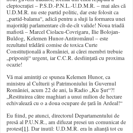
cleptocrației – P.S.D.-P.N.L.-U.D.M.R. – mai ales că
U.D.M.R. nu este partid politic, dar este folosit ca
„partid-balama“, adică pentru a sluji la formarea unei
majorități parlamentare cît-de-cît valide! Noua triadă
mafiotă – Marcel Ciolacu-Covrigaru, Ilie Bolojan-
Buldog, Kelemen Hunor-Antiromânul – este
rezultatul trădării comise de toxica Curte
Constituțională a României, ai cărei membri trebuie
„priponiți“ urgent, iar C.C.R. desființată cu proxima
ocazie!
Vă mai amintiți ce spunea Kelemen Hunor, ca
ministru al Culturii și Patrimoniului în Guvernul
României, acum 22 de ani, la Radio „Ku Șut“?!
„Restituirea către maghiari a unui milion de hectare
echivalează cu o a doua ocupare de țară în Ardeal!“
Eu fiind, pe atunci, directorul Departamentului de
presă al P.U.N.R., am difuzat presei un comunicat de
protest
[1]
. Dar inutil: U.D.M.R. era în alianță tot cu