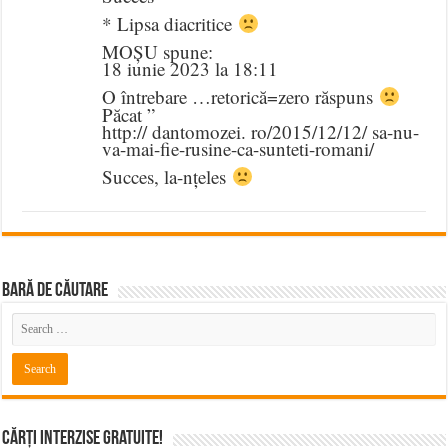
* Lipsa diacritice
MOȘU spune:
18 iunie 2023 la 18:11
O întrebare …retorică=zero răspuns
Păcat ”
http:// dantomozei. ro/2015/12/12/ sa-nu-
va-mai-fie-rusine-ca-sunteti-romani/
Succes, la-nțeles
BARĂ DE CĂUTARE
Cărți Interzise Gratuite!