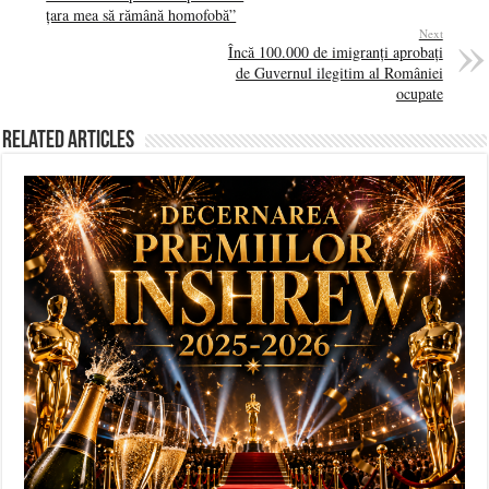
țara mea să rămână homofobă”
Next
Încă 100.000 de imigranți aprobați
de Guvernul ilegitim al României
ocupate
Related Articles