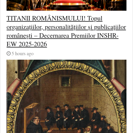
TITANII ROMÂNISMULUI! Topul
organizațiilor, personalitățiilor și publicațiilor
românești – Decernarea Premiilor INSHR-
EW 2025-2026
5 hours ago