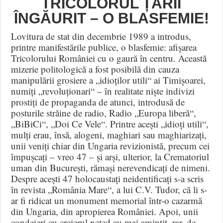
TRICOLORUL ȚĂRII
ÎNGĂURIT – O BLASFEMIE!
Lovitura de stat din decembrie 1989 a introdus,
printre manifestările publice, o blasfemie: afișarea
Tricolorului României cu o gaură în centru. Această
mizerie politologică a fost posibilă din cauza
manipulării grosiere a „idioților utili“ ai Timișoarei,
numiți „revoluționari“ – în realitate niște indivizi
prostiți de propaganda de atunci, introdusă de
posturile străine de radio, Radio „Europa liberă“,
„BiBiCi“, „Doi Ce Vele“. Printre acești „idioți utili“,
mulți erau, însă, alogeni, maghiari sau maghiarizați,
unii veniți chiar din Ungaria revizionistă, precum cei
împușcați – vreo 47 – și arși, ulterior, la Crematoriul
uman din București, rămași nerevendicați de nimeni.
Despre acești 47 holocaustați neidentificați s-a scris
în revista „România Mare“, a lui C.V. Tudor, că li s-
ar fi ridicat un monument memorial într-o cazarmă
din Ungaria, din apropierea României. Apoi, unii
condeieri cu creierul neted au mai amintit, rar, de