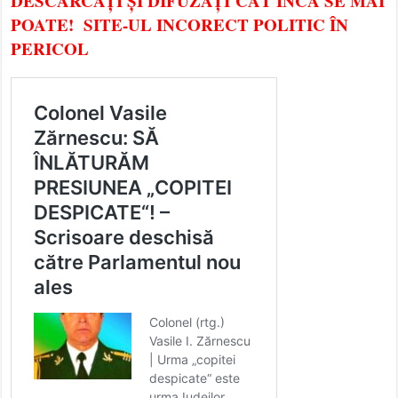
DESCĂRCAȚI ȘI DIFUZAȚI CÂT ÎNCĂ SE MAI
POATE! SITE-UL INCORECT POLITIC ÎN
PERICOL