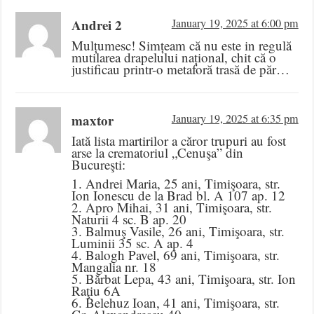
Andrei 2
January 19, 2025 at 6:00 pm
Mulțumesc! Simțeam că nu este in regulă
mutilarea drapelului național, chit că o
justificau printr-o metaforă trasă de păr…
maxtor
January 19, 2025 at 6:35 pm
Iată lista martirilor a căror trupuri au fost
arse la crematoriul „Cenuşa” din
Bucureşti:
1. Andrei Maria, 25 ani, Timişoara, str.
Ion Ionescu de la Brad bl. A 107 ap. 12
2. Apro Mihai, 31 ani, Timişoara, str.
Naturii 4 sc. B ap. 20
3. Balmuş Vasile, 26 ani, Timişoara, str.
Luminii 35 sc. A ap. 4
4. Balogh Pavel, 69 ani, Timişoara, str.
Mangalia nr. 18
5. Bărbat Lepa, 43 ani, Timişoara, str. Ion
Raţiu 6A
6. Belehuz Ioan, 41 ani, Timişoara, str.