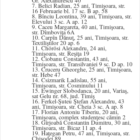
Gr. Alexandrescu 40
7. Belici Radian, 25 ani, Timişoara, str.
16 Februarie bl. 17 sc. B ap. 58
8. Bînciu Leontina, 39 ani, Timişoara, str.
Elevului 3 sc. A ap. 12
9. Caceu Margareta, 40 ani, Timişoara,
str. Dîmboviţa 6A
10. Carpîn Dănuţ, 25 ani, Timişoara, str.
Textiliştilor 20 ap. 6
11. Chörösi Alexandru, 24 ani,
Timişoara, str. Reşiţa 19
12. Ciobanu Constantin, 43 ani,
Timişoara, str. Transilvaniei 9 sc. D ap. 10
13. Cruceru Gheorghe, 25 ani, Timişoara,
str. Hebe 47
14. Csizmarik Ladislau, 55 ani,
Timişoara, str. Cosminului 11
15. Ewinger Slobodanca, 20 ani, Variaş,
sat Gelu nr. 68, jud. Timiş
16. Ferkel-Şuteu Ştefan Alexandru, 43
ani, Timişoara, str. Cheia 3 sc. A ap. 8
17. Florian Antoniu Tiberiu, 20 ani,
Timişoara, complex studenţesc cămin 2
18. Gîrjoabă Constantin Dumitru, 30 ani,
Timişoara, str. Bicaz 11 ap. 4
19. Haţegan Petru, 47 ani, Timişoara, str.
Chişodei 89