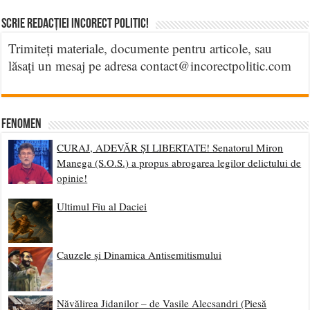
Scrie Redacției Incorect Politic!
Trimiteți materiale, documente pentru articole, sau
lăsați un mesaj pe adresa contact@incorectpolitic.com
Fenomen
CURAJ, ADEVĂR ȘI LIBERTATE! Senatorul Miron
Manega (S.O.S.) a propus abrogarea legilor delictului de
opinie!
Ultimul Fiu al Daciei
Cauzele și Dinamica Antisemitismului
Năvălirea Jidanilor – de Vasile Alecsandri (Piesă