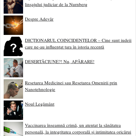
linșajului judiciar de la Nurnberg
Despre Adevăr
DICȚIONARUL COINCIDENȚELOR – Cine sunt iudeii
care ne-au influențat țara în istoria recentă
DEȘERTĂCIUNE?! Nu, APĂRARE!
Resetarea Medicinei sau Resetarea Omenirii prin
Nanotehnologie
Noul Legământ
Vaccinarea înseamnă crimă, un atentat la sănătatea
personală, la integritatea corporală și intimitatea oricărui