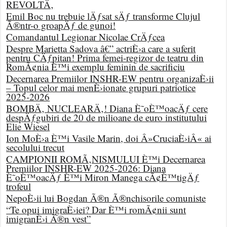
REVOLTÄ‚
Emil Boc nu trebuie lÄƒsat sÄƒ transforme Clujul
Ã®ntr-o groapÄƒ de gunoi!
Comandantul Legionar Nicolae CrÄƒcea
Despre Marietta Sadova â€” actriÈ›a care a suferit
pentru CÄƒpitan! Prima femei-regizor de teatru din
RomÃ¢nia È™i exemplu feminin de sacrificiu
Decernarea Premiilor INSHR-EW pentru organizaÈ›ii
– Topul celor mai menÈ›ionate grupuri patriotice
2025-2026
BOMBÄ‚ NUCLEARÄ‚! Diana È˜oÈ™oacÄƒ cere
despÄƒgubiri de 20 de milioane de euro institutului
Elie Wiesel
Ion MoÈ›a È™i Vasile Marin, doi Â»CruciaÈ›iÂ« ai
secolului trecut
CAMPIONII ROMÃ‚NISMULUI È™i Decernarea
Premiilor INSHR-EW 2025-2026: Diana
È˜oÈ™oacÄƒ È™i Miron Manega cÃ¢È™tigÄƒ
trofeul
NepoÈ›ii lui Bogdan Ã®n Ã®nchisorile comuniste
“Te opui imigraÈ›iei? Dar È™i romÃ¢nii sunt
imigranÈ›i Ã®n vest”