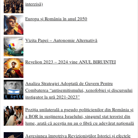
interzisă)
Europa și România în anul 2050
Vizita Papei – Autonomie Alternativă
Revelion 2023 – 2024 vine ANUL BIRUINȚEI
Analiza Strategiei Adoptată de Guvern Pentru
Combaterea “antisemitismului, xenofobiei și discursului
instigator la ură 2021-2023”
Poziția unilaterală a pseudo politicienilor din România și
a BOR în susținerea Israelului, singurul stat terorist din
lume, arată că aceștia nu au o fibră cu adevărat națională
Agresiunea împotriva Revizioniștilor Istorici și efectele