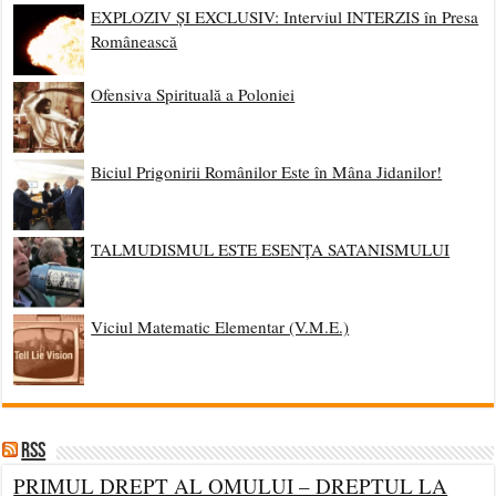
EXPLOZIV ȘI EXCLUSIV: Interviul INTERZIS în Presa
Românească
Ofensiva Spirituală a Poloniei
Biciul Prigonirii Românilor Este în Mâna Jidanilor!
TALMUDISMUL ESTE ESENȚA SATANISMULUI
Viciul Matematic Elementar (V.M.E.)
RSS
PRIMUL DREPT AL OMULUI – DREPTUL LA