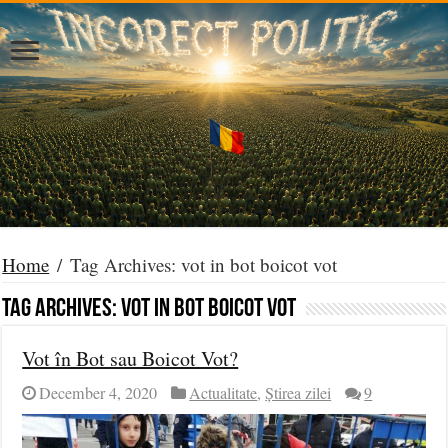
Home
/
Tag Archives: vot in bot boicot vot
Tag Archives:
vot in bot boicot vot
Vot în Bot sau Boicot Vot?
December 4, 2020
Actualitate
,
Știrea zilei
9