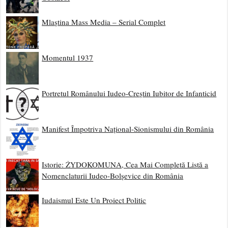
Mlaștina Mass Media – Serial Complet
Momentul 1937
Portretul Românului Iudeo-Creștin Iubitor de Infanticid
Manifest Împotriva Național-Sionismului din România
Istorie: ŻYDOKOMUNA, Cea Mai Completă Listă a
Nomenclaturii Iudeo-Bolșevice din România
Iudaismul Este Un Proiect Politic