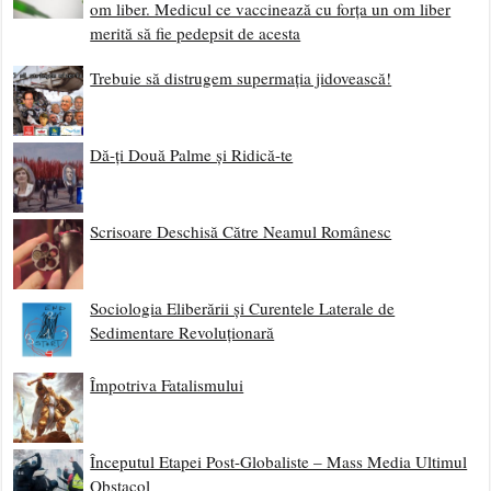
om liber. Medicul ce vaccinează cu forța un om liber
merită să fie pedepsit de acesta
Trebuie să distrugem supermația jidovească!
Dă-ți Două Palme și Ridică-te
Scrisoare Deschisă Către Neamul Românesc
Sociologia Eliberării și Curentele Laterale de
Sedimentare Revoluționară
Împotriva Fatalismului
Începutul Etapei Post-Globaliste – Mass Media Ultimul
Obstacol