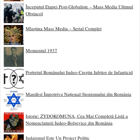
Începutul Etapei Post-Globaliste – Mass Media Ultimul
Obstacol
Mlaștina Mass Media – Serial Complet
Momentul 1937
Portretul Românului Iudeo-Creștin Iubitor de Infanticid
Manifest Împotriva Național-Sionismului din România
Istorie: ŻYDOKOMUNA, Cea Mai Completă Listă a
Nomenclaturii Iudeo-Bolșevice din România
Iudaismul Este Un Proiect Politic