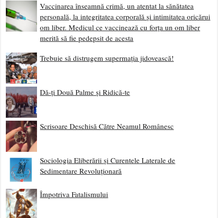
Vaccinarea înseamnă crimă, un atentat la sănătatea
personală, la integritatea corporală și intimitatea oricărui
om liber. Medicul ce vaccinează cu forța un om liber
merită să fie pedepsit de acesta
Trebuie să distrugem supermația jidovească!
Dă-ți Două Palme și Ridică-te
Scrisoare Deschisă Către Neamul Românesc
Sociologia Eliberării și Curentele Laterale de
Sedimentare Revoluționară
Împotriva Fatalismului