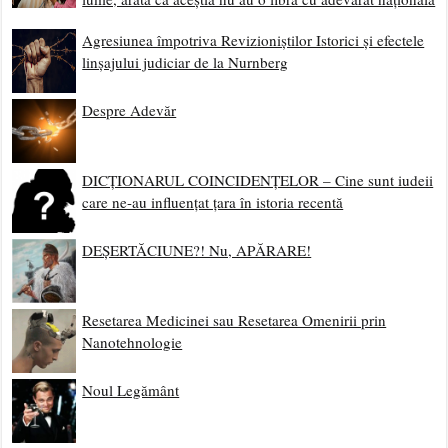
Agresiunea împotriva Revizioniștilor Istorici și efectele
linșajului judiciar de la Nurnberg
Despre Adevăr
DICȚIONARUL COINCIDENȚELOR – Cine sunt iudeii
care ne-au influențat țara în istoria recentă
DEȘERTĂCIUNE?! Nu, APĂRARE!
Resetarea Medicinei sau Resetarea Omenirii prin
Nanotehnologie
Noul Legământ