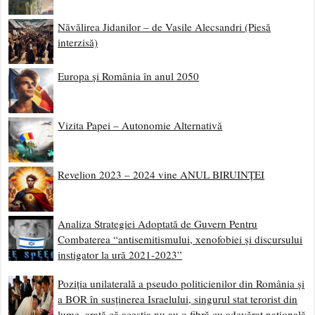
Năvălirea Jidanilor – de Vasile Alecsandri (Piesă
interzisă)
Europa și România în anul 2050
Vizita Papei – Autonomie Alternativă
Revelion 2023 – 2024 vine ANUL BIRUINȚEI
Analiza Strategiei Adoptată de Guvern Pentru
Combaterea “antisemitismului, xenofobiei și discursului
instigator la ură 2021-2023”
Poziția unilaterală a pseudo politicienilor din România și
a BOR în susținerea Israelului, singurul stat terorist din
lume, arată că aceștia nu au o fibră cu adevărat națională