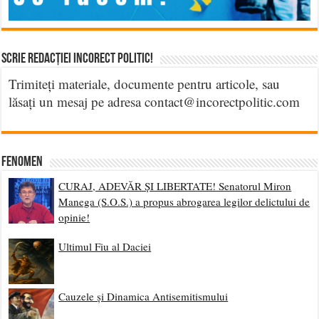
Scrie Redacției Incorect Politic!
Trimiteți materiale, documente pentru articole, sau
lăsați un mesaj pe adresa contact@incorectpolitic.com
Fenomen
CURAJ, ADEVĂR ȘI LIBERTATE! Senatorul Miron
Manega (S.O.S.) a propus abrogarea legilor delictului de
opinie!
Ultimul Fiu al Daciei
Cauzele și Dinamica Antisemitismului