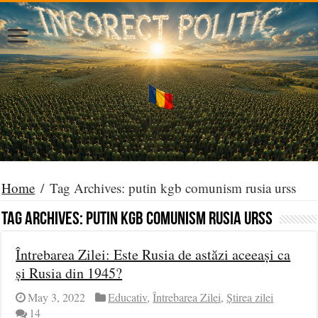
Home
/
Tag Archives: putin kgb comunism rusia urss
Tag Archives:
putin kgb comunism rusia urss
Întrebarea Zilei: Este Rusia de astăzi aceeași ca
și Rusia din 1945?
May 3, 2022
Educativ
,
Întrebarea Zilei
,
Știrea zilei
14