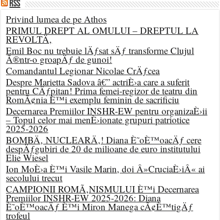
RSS
Privind lumea de pe Athos
PRIMUL DREPT AL OMULUI – DREPTUL LA
REVOLTÄ‚
Emil Boc nu trebuie lÄƒsat sÄƒ transforme Clujul
Ã®ntr-o groapÄƒ de gunoi!
Comandantul Legionar Nicolae CrÄƒcea
Despre Marietta Sadova â€” actriÈ›a care a suferit
pentru CÄƒpitan! Prima femei-regizor de teatru din
RomÃ¢nia È™i exemplu feminin de sacrificiu
Decernarea Premiilor INSHR-EW pentru organizaÈ›ii
– Topul celor mai menÈ›ionate grupuri patriotice
2025-2026
BOMBÄ‚ NUCLEARÄ‚! Diana È˜oÈ™oacÄƒ cere
despÄƒgubiri de 20 de milioane de euro institutului
Elie Wiesel
Ion MoÈ›a È™i Vasile Marin, doi Â»CruciaÈ›iÂ« ai
secolului trecut
CAMPIONII ROMÃ‚NISMULUI È™i Decernarea
Premiilor INSHR-EW 2025-2026: Diana
È˜oÈ™oacÄƒ È™i Miron Manega cÃ¢È™tigÄƒ
trofeul