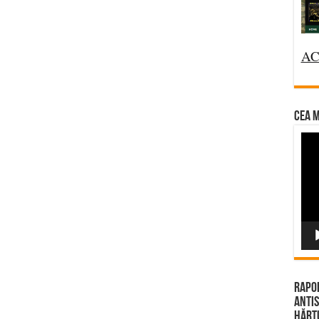
AC
CEA M
Vi
Pla
Rapor
Antis
Hărțu