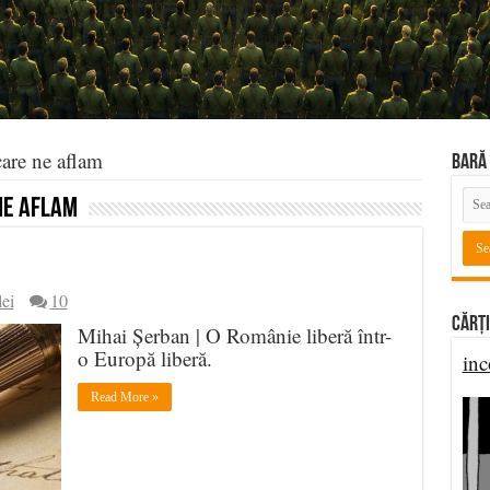
care ne aflam
BARĂ 
ne aflam
lei
10
Cărți
Mihai Șerban | O Românie liberă într-
o Europă liberă.
inc
Read More »