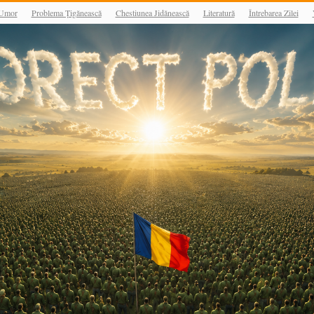
Umor
Problema Țigănească
Chestiunea Jidănească
Literatură
Întrebarea Zilei