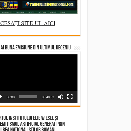
CESAȚI SITE-UL AICI
AI BUNĂ EMISIUNE DIN ULTIMUL DECENIU
deo
yer
00:00
03:40:33
tul Institutului Elie Wiesel și
emitismul Artificial Generat prin
irea Naționaliștilor Români