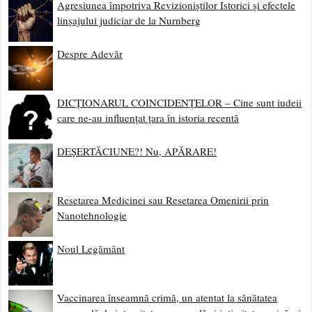
Agresiunea împotriva Revizioniștilor Istorici și efectele
linșajului judiciar de la Nurnberg
Despre Adevăr
DICȚIONARUL COINCIDENȚELOR – Cine sunt iudeii
care ne-au influențat țara în istoria recentă
DEȘERTĂCIUNE?! Nu, APĂRARE!
Resetarea Medicinei sau Resetarea Omenirii prin
Nanotehnologie
Noul Legământ
Vaccinarea înseamnă crimă, un atentat la sănătatea