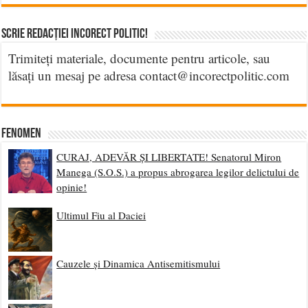
Scrie Redacției Incorect Politic!
Trimiteți materiale, documente pentru articole, sau
lăsați un mesaj pe adresa contact@incorectpolitic.com
Fenomen
CURAJ, ADEVĂR ȘI LIBERTATE! Senatorul Miron
Manega (S.O.S.) a propus abrogarea legilor delictului de
opinie!
Ultimul Fiu al Daciei
Cauzele și Dinamica Antisemitismului