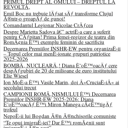
PRIMUL DREPT AL OMULUI – DREPTUL LA
REVOLTÄ‚
Emil Boc nu trebuie lÄƒsat sÄƒ transforme Clujul
Ã®ntr-o groapÄƒ de gunoi!
Comandantul Legionar Nicolae CrÄƒcea
Despre Marietta Sadova â€” actriÈ›a care a suferit
pentru CÄƒpitan! Prima femei-regizor de teatru din
RomÃ¢nia È™i exemplu feminin de sacrificiu
Decernarea Premiilor INSHR-EW pentru organizaÈ›ii
– Topul celor mai menÈ›ionate grupuri patriotice
2025-2026
BOMBÄ‚ NUCLEARÄ‚! Diana È˜oÈ™oacÄƒ cere
despÄƒgubiri de 20 de milioane de euro institutului
Elie Wiesel
Ion MoÈ›a È™i Vasile Marin, doi Â»CruciaÈ›iÂ« ai
secolului trecut
CAMPIONII ROMÃ‚NISMULUI È™i Decernarea
Premiilor INSHR-EW 2025-2026: Diana
È˜oÈ™oacÄƒ È™i Miron Manega cÃ¢È™tigÄƒ
trofeul
NepoÈ›ii lui Bogdan Ã®n Ã®nchisorile comuniste
“Te opui imigraÈ›iei? Dar È™i romÃ¢nii sunt
imigranÈ›i Ã®n vest”