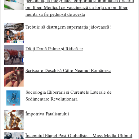
personală, la integritatea corporală și intimitatea oricărui
om liber. Medicul ce vaccinează cu forța un om liber
merită să fie pedepsit de acesta
Trebuie să distrugem supermația jidovească!
Dă-ți Două Palme și Ridică-te
Scrisoare Deschisă Către Neamul Românesc
Sociologia Eliberării și Curentele Laterale de
Sedimentare Revoluționară
Împotriva Fatalismului
Începutul Etapei Post-Globaliste – Mass Media Ultimul