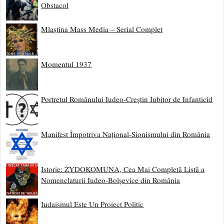
Obstacol
Mlaștina Mass Media – Serial Complet
Momentul 1937
Portretul Românului Iudeo-Creștin Iubitor de Infanticid
Manifest Împotriva Național-Sionismului din România
Istorie: ŻYDOKOMUNA, Cea Mai Completă Listă a
Nomenclaturii Iudeo-Bolșevice din România
Iudaismul Este Un Proiect Politic