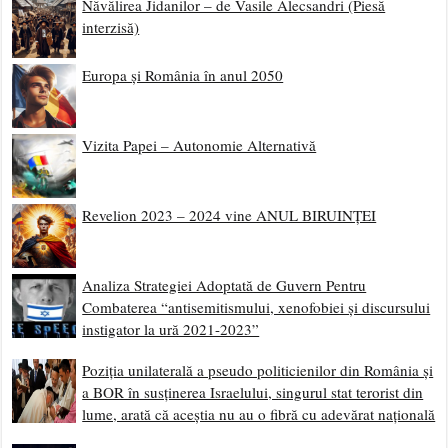
Năvălirea Jidanilor – de Vasile Alecsandri (Piesă
interzisă)
Europa și România în anul 2050
Vizita Papei – Autonomie Alternativă
Revelion 2023 – 2024 vine ANUL BIRUINȚEI
Analiza Strategiei Adoptată de Guvern Pentru
Combaterea “antisemitismului, xenofobiei și discursului
instigator la ură 2021-2023”
Poziția unilaterală a pseudo politicienilor din România și
a BOR în susținerea Israelului, singurul stat terorist din
lume, arată că aceștia nu au o fibră cu adevărat națională