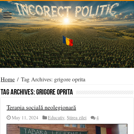
Home
/
Tag Archives: grigore oprita
Tag Archives:
grigore oprita
Terapia socială neolegionară
May 11, 2024
Educativ
,
Știrea zilei
4