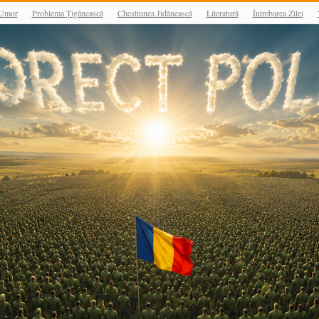
Umor
Problema Țigănească
Chestiunea Jidănească
Literatură
Întrebarea Zilei