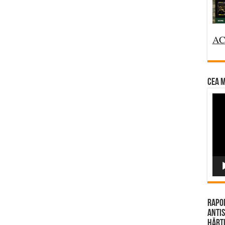
AC
CEA M
Vi
Pla
Rapor
Antis
Hărțu