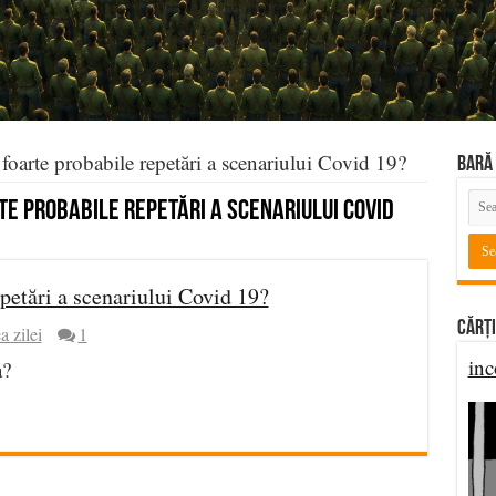
foarte probabile repetări a scenariului Covid 19?
BARĂ 
te probabile repetări a scenariului Covid
epetări a scenariului Covid 19?
Cărți
a zilei
1
inc
a?