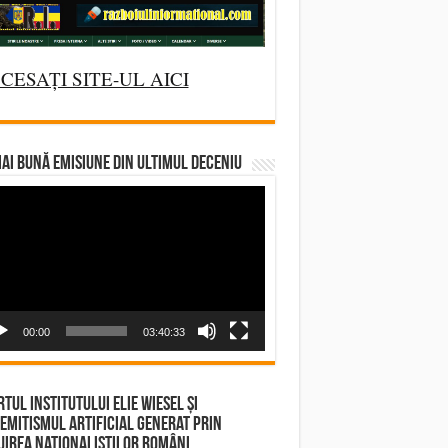
CESAȚI SITE-UL AICI
AI BUNĂ EMISIUNE DIN ULTIMUL DECENIU
deo
yer
00:00
03:40:33
tul Institutului Elie Wiesel și
emitismul Artificial Generat prin
irea Naționaliștilor Români