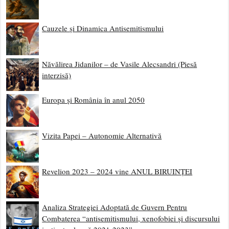
Cauzele și Dinamica Antisemitismului
Năvălirea Jidanilor – de Vasile Alecsandri (Piesă
interzisă)
Europa și România în anul 2050
Vizita Papei – Autonomie Alternativă
Revelion 2023 – 2024 vine ANUL BIRUINȚEI
Analiza Strategiei Adoptată de Guvern Pentru
Combaterea “antisemitismului, xenofobiei și discursului