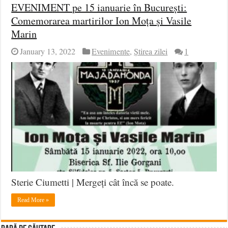
EVENIMENT pe 15 ianuarie în București:
Comemorarea martirilor Ion Moța și Vasile
Marin
January 13, 2022
Evenimente
,
Știrea zilei
1
Sterie Ciumetti | Mergeți cât încă se poate.
Read More »