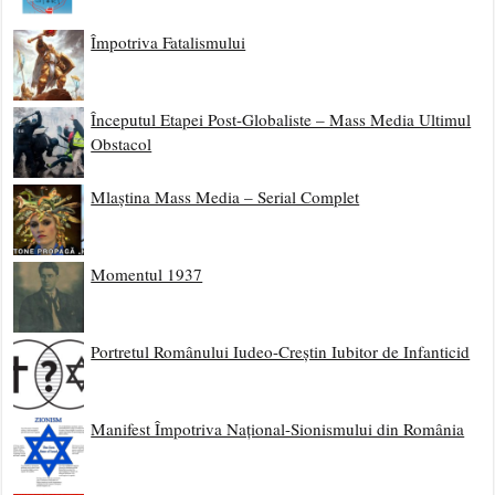
Împotriva Fatalismului
Începutul Etapei Post-Globaliste – Mass Media Ultimul
Obstacol
Mlaștina Mass Media – Serial Complet
Momentul 1937
Portretul Românului Iudeo-Creștin Iubitor de Infanticid
Manifest Împotriva Național-Sionismului din România