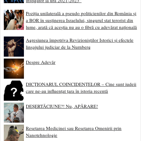
instigator la ură 2021-2023”
Poziția unilaterală a pseudo politicienilor din România și
a BOR în susținerea Israelului, singurul stat terorist din
lume, arată că aceștia nu au o fibră cu adevărat națională
Agresiunea împotriva Revizioniștilor Istorici și efectele
linșajului judiciar de la Nurnberg
Despre Adevăr
DICȚIONARUL COINCIDENȚELOR – Cine sunt iudeii
care ne-au influențat țara în istoria recentă
DEȘERTĂCIUNE?! Nu, APĂRARE!
Resetarea Medicinei sau Resetarea Omenirii prin
Nanotehnologie