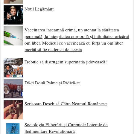
Noul Legământ
Vaccinarea înseamnă crimă, un atentat la sănătatea
personală, la integritatea corporală și intimitatea oricărui
om liber. Medicul ce vaccinează cu forța un om liber
merită să fie pedepsit de acesta
Trebuie să distrugem supermația jidovească!
Dă-ți Două Palme și Ridică-te
Scrisoare Deschisă Către Neamul Românesc
Sociologia Eliberării și Curentele Laterale de
Sedimentare Revoluționară