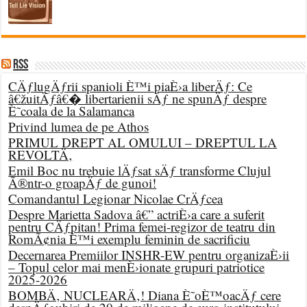
RSS
CÄƒlugÄƒrii spanioli È™i piaÈ›a liberÄƒ: Ce
â€žuitÄƒâ€� libertarienii sÄƒ ne spunÄƒ despre
È˜coala de la Salamanca
Privind lumea de pe Athos
PRIMUL DREPT AL OMULUI – DREPTUL LA
REVOLTÄ‚
Emil Boc nu trebuie lÄƒsat sÄƒ transforme Clujul
Ã®ntr-o groapÄƒ de gunoi!
Comandantul Legionar Nicolae CrÄƒcea
Despre Marietta Sadova â€” actriÈ›a care a suferit
pentru CÄƒpitan! Prima femei-regizor de teatru din
RomÃ¢nia È™i exemplu feminin de sacrificiu
Decernarea Premiilor INSHR-EW pentru organizaÈ›ii
– Topul celor mai menÈ›ionate grupuri patriotice
2025-2026
BOMBÄ‚ NUCLEARÄ‚! Diana È˜oÈ™oacÄƒ cere