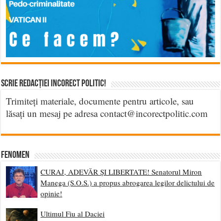
Scrie Redacției Incorect Politic!
Trimiteți materiale, documente pentru articole, sau
lăsați un mesaj pe adresa contact@incorectpolitic.com
Fenomen
CURAJ, ADEVĂR ȘI LIBERTATE! Senatorul Miron
Manega (S.O.S.) a propus abrogarea legilor delictului de
opinie!
Ultimul Fiu al Daciei