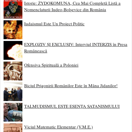
Istorie: ŻYDOKOMUNA, Cea Mai Completă Listă a
Nomenclaturii Iudeo-Bolșevice din România
Iudaismul Este Un Proiect Politic
EXPLOZIV ȘI EXCLUSIV: Interviul INTERZIS în Presa
Românească
Ofensiva Spirituală a Poloniei
Biciul Prigonirii Românilor Este în Mâna Jidanilor!
TALMUDISMUL ESTE ESENȚA SATANISMULUI
Viciul Matematic Elementar (V.M.E.)