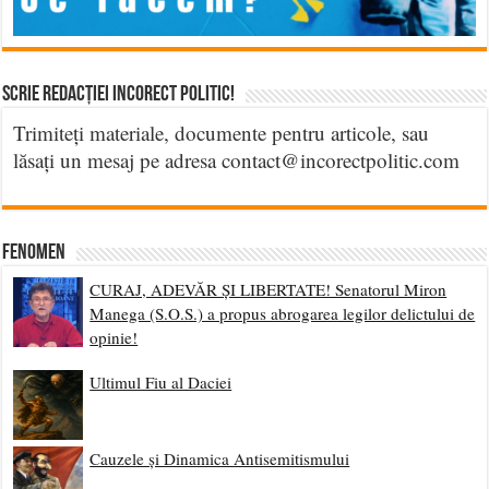
Scrie Redacției Incorect Politic!
Trimiteți materiale, documente pentru articole, sau
lăsați un mesaj pe adresa contact@incorectpolitic.com
Fenomen
CURAJ, ADEVĂR ȘI LIBERTATE! Senatorul Miron
Manega (S.O.S.) a propus abrogarea legilor delictului de
opinie!
Ultimul Fiu al Daciei
Cauzele și Dinamica Antisemitismului