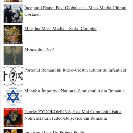
Începutul Etapei Post-Globaliste – Mass Media Ultimul
Obstacol
Mlaștina Mass Media – Serial Complet
Momentul 1937
Portretul Românului Iudeo-Creștin Iubitor de Infanticid
Manifest Împotriva Național-Sionismului din România
Istorie: ŻYDOKOMUNA, Cea Mai Completă Listă a
Nomenclaturii Iudeo-Bolșevice din România
Iudaismul Este Un Proiect Politic