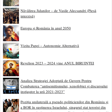
Năvălirea Jidanilor – de Vasile Alecsandri (Piesă
interzisă)
Europa și România în anul 2050
Vizita Papei – Autonomie Alternativă
Revelion 2023 – 2024 vine ANUL BIRUINȚEI
Analiza Strategiei Adoptată de Guvern Pentru
Combaterea “antisemitismului, xenofobiei și discursului
instigator la ură 2021-2023”
Poziția unilaterală a pseudo politicienilor din România și
a BOR în susținerea Israelului, singurul stat terorist din