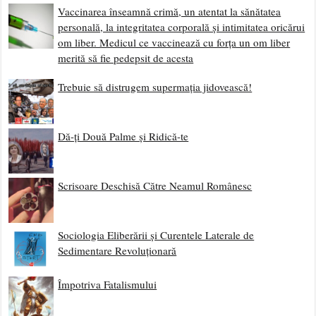
Vaccinarea înseamnă crimă, un atentat la sănătatea
personală, la integritatea corporală și intimitatea oricărui
om liber. Medicul ce vaccinează cu forța un om liber
merită să fie pedepsit de acesta
Trebuie să distrugem supermația jidovească!
Dă-ți Două Palme și Ridică-te
Scrisoare Deschisă Către Neamul Românesc
Sociologia Eliberării și Curentele Laterale de
Sedimentare Revoluționară
Împotriva Fatalismului