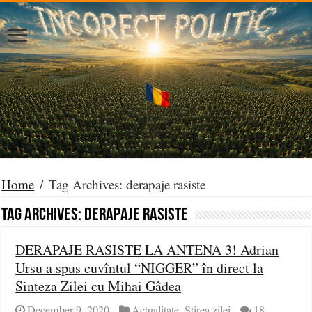
Home
/
Tag Archives: derapaje rasiste
Tag Archives:
derapaje rasiste
DERAPAJE RASISTE LA ANTENA 3! Adrian
Ursu a spus cuvîntul “NIGGER” în direct la
Sinteza Zilei cu Mihai Gâdea
December 9, 2020
Actualitate
,
Știrea zilei
18