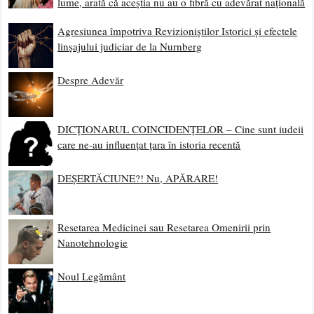
lume, arată că aceștia nu au o fibră cu adevărat națională
Agresiunea împotriva Revizioniștilor Istorici și efectele
linșajului judiciar de la Nurnberg
Despre Adevăr
DICȚIONARUL COINCIDENȚELOR – Cine sunt iudeii
care ne-au influențat țara în istoria recentă
DEȘERTĂCIUNE?! Nu, APĂRARE!
Resetarea Medicinei sau Resetarea Omenirii prin
Nanotehnologie
Noul Legământ