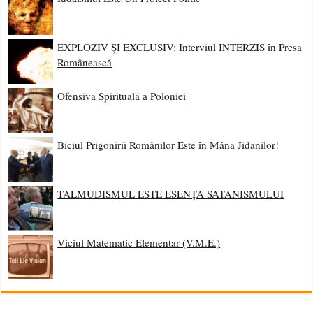
EXPLOZIV ȘI EXCLUSIV: Interviul INTERZIS în Presa
Românească
Ofensiva Spirituală a Poloniei
Biciul Prigonirii Românilor Este în Mâna Jidanilor!
TALMUDISMUL ESTE ESENȚA SATANISMULUI
Viciul Matematic Elementar (V.M.E.)