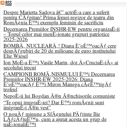
RSS
Despre Marietta Sadova â€” actriÈ›a care a suferit
pentru CÄƒpitan! Prima femei-regizor de teatru din
RomÃ¢nia È™i exemplu feminin de sacrificiu
Decernarea Premiilor INSHR-EW pentru organizaÈ›ii
– Topul celor mai menÈ›ionate grupuri patriotice
2025-2026
BOMBÄ‚ NUCLEARÄ‚! Diana È˜oÈ™oacÄƒ cere
despÄƒgubiri de 20 de milioane de euro institutului
Elie Wiesel
Ion MoÈ›a È™i Vasile Marin, doi Â»CruciaÈ›iÂ« ai
secolului trecut
CAMPIONII ROMÃ‚NISMULUI È™i Decernarea
Premiilor INSHR-EW 2025-2026: Diana
È˜oÈ™oacÄƒ È™i Miron Manega cÃ¢È™tigÄƒ
trofeul
NepoÈ›ii lui Bogdan Ã®n Ã®nchisorile comuniste
“Te opui imigraÈ›iei? Dar È™i romÃ¢nii sunt
imigranÈ›i Ã®n vest”
O nouÄƒ minune a SfÃ¢ntului PÄƒrinte Ilie
LÄƒcÄƒtuÈ™u, cum a ajutat acesta un grup de
naÈ›ionaliÈ™t