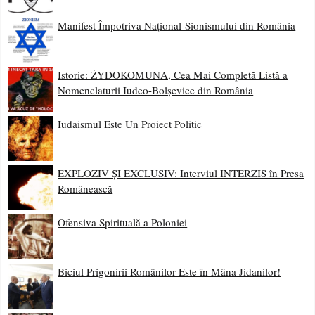
Manifest Împotriva Național-Sionismului din România
Istorie: ŻYDOKOMUNA, Cea Mai Completă Listă a
Nomenclaturii Iudeo-Bolșevice din România
Iudaismul Este Un Proiect Politic
EXPLOZIV ȘI EXCLUSIV: Interviul INTERZIS în Presa
Românească
Ofensiva Spirituală a Poloniei
Biciul Prigonirii Românilor Este în Mâna Jidanilor!