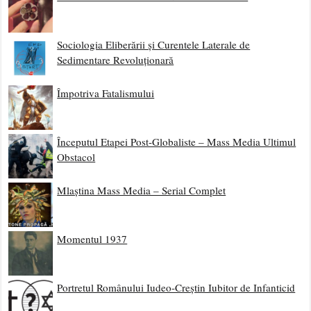
Sociologia Eliberării și Curentele Laterale de
Sedimentare Revoluționară
Împotriva Fatalismului
Începutul Etapei Post-Globaliste – Mass Media Ultimul
Obstacol
Mlaștina Mass Media – Serial Complet
Momentul 1937
Portretul Românului Iudeo-Creștin Iubitor de Infanticid