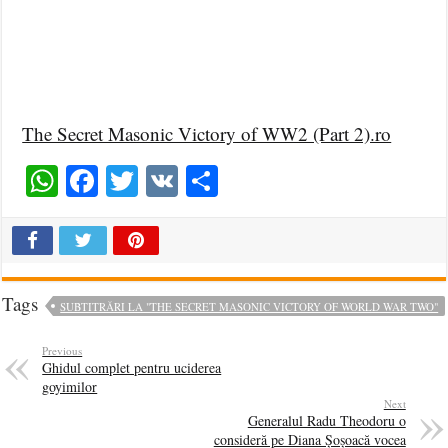
The Secret Masonic Victory of WW2 (Part 2).ro
WhatsApp
Facebook
Twitter
VK
Share
Tags
SUBTITRĂRI LA "THE SECRET MASONIC VICTORY OF WORLD WAR TWO"
Previous
Ghidul complet pentru uciderea
goyimilor
Next
Generalul Radu Theodoru o
consideră pe Diana Șoșoacă vocea