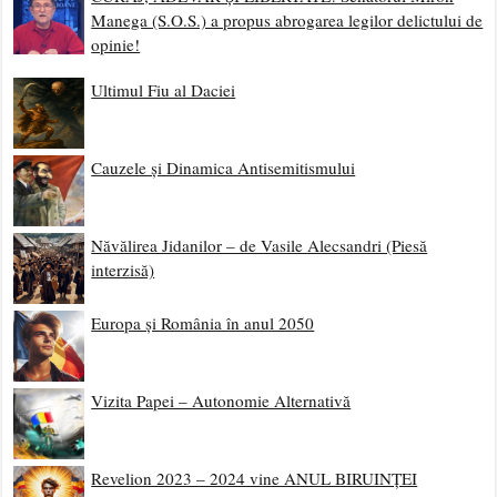
Manega (S.O.S.) a propus abrogarea legilor delictului de
opinie!
Ultimul Fiu al Daciei
Cauzele și Dinamica Antisemitismului
Năvălirea Jidanilor – de Vasile Alecsandri (Piesă
interzisă)
Europa și România în anul 2050
Vizita Papei – Autonomie Alternativă
Revelion 2023 – 2024 vine ANUL BIRUINȚEI