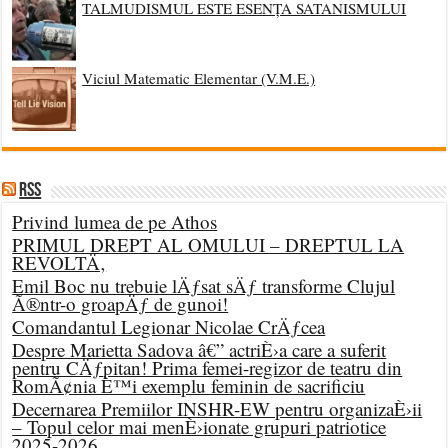
TALMUDISMUL ESTE ESENȚA SATANISMULUI
Viciul Matematic Elementar (V.M.E.)
RSS
Privind lumea de pe Athos
PRIMUL DREPT AL OMULUI – DREPTUL LA
REVOLTÄ‚
Emil Boc nu trebuie lÄƒsat sÄƒ transforme Clujul
Ã®ntr-o groapÄƒ de gunoi!
Comandantul Legionar Nicolae CrÄƒcea
Despre Marietta Sadova â€” actriÈ›a care a suferit
pentru CÄƒpitan! Prima femei-regizor de teatru din
RomÃ¢nia È™i exemplu feminin de sacrificiu
Decernarea Premiilor INSHR-EW pentru organizaÈ›ii
– Topul celor mai menÈ›ionate grupuri patriotice
2025-2026