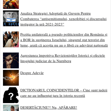
Analiza Strategiei Adoptată de Guvern Pentru
Combaterea “antisemitismului, xenofobiei și discursului
instigator la ură 2021-2023”
Poziția unilaterală a pseudo politicienilor din România și
a BOR în susținerea Israelului, singurul stat terorist din
lume, arată că aceștia nu au o fibră cu adevărat națională
Agresiunea împotriva Revizioniștilor Istorici și efectele
linșajului judiciar de la Nurnberg
Despre Adevăr
DICȚIONARUL COINCIDENȚELOR – Cine sunt iudeii
care ne-au influențat țara în istoria recentă
DEȘERTĂCIUNE?! Nu, APĂRARE!