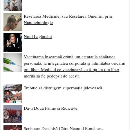
Resetarea Medicinei sau Resetarea Omenirii prin
Nanotehnologie
Noul Legământ
Vaccinarea înseamnă crimă, un atentat la sănătatea
personală, la integritatea corporală și intimitatea oricărui
om liber. Medicul ce vaccinează cu forța un om liber
merită să fie pedepsit de acesta
Trebuie să distrugem supermația jidovească!
Dă-ți Două Palme și Ridică-te
Scrisoare Deschisă Către Neamul Românesc