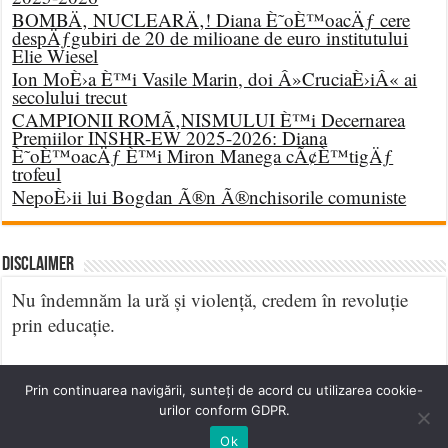
BOMBÄ‚ NUCLEARÄ‚! Diana È˜oÈ™oacÄƒ cere
despÄƒgubiri de 20 de milioane de euro institutului
Elie Wiesel
Ion MoÈ›a È™i Vasile Marin, doi Â»CruciaÈ›iÂ« ai
secolului trecut
CAMPIONII ROMÃ‚NISMULUI È™i Decernarea
Premiilor INSHR-EW 2025-2026: Diana
È˜oÈ™oacÄƒ È™i Miron Manega cÃ¢È™tigÄƒ
trofeul
NepoÈ›ii lui Bogdan Ã®n Ã®nchisorile comuniste
DISCLAIMER
Nu îndemnăm la ură și violență, credem în revoluție
prin educație.
Prin continuarea navigării, sunteți de acord cu utilizarea cookie-
urilor conform GDPR.
Ok
© Copyright 2026, All Rights Reserved