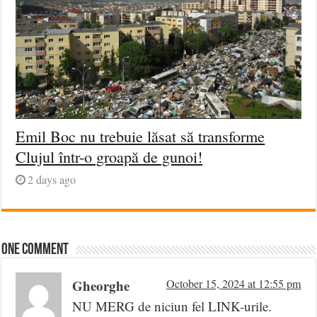
Emil Boc nu trebuie lăsat să transforme
Clujul într-o groapă de gunoi!
2 days ago
One comment
Gheorghe
October 15, 2024 at 12:55 pm
NU MERG de niciun fel LINK-urile.