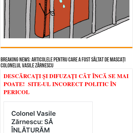
BREAKING NEWS: ARTICOLELE PENTRU CARE A FOST SĂLTAT DE MASCAȚI
COLONELUL VASILE ZĂRNESCU
DESCĂRCAȚI ȘI DIFUZAȚI CÂT ÎNCĂ SE MAI
POATE! SITE-UL INCORECT POLITIC ÎN
PERICOL