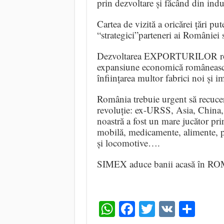
prin dezvoltare și făcând din indu
Cartea de vizită a oricărei țări 
“strategici”parteneri ai României s
Dezvoltarea EXPORTURILOR român
expansiune economică românească 
înființarea multor fabrici noi și i
România trebuie urgent să recucer
revoluție: ex-URSS, Asia, China, 
noastră a fost un mare jucător prin
mobilă, medicamente, alimente, p
și locomotive….
SIMEX aduce banii acasă în R
WhatsApp
Facebook
Twitter
VK
Shar