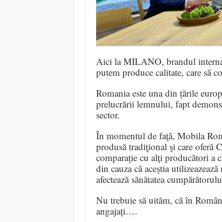
Aici la MILANO, brandul inter
putem produce calitate, care să c
Romania este una din țările europe
prelucrării lemnului, fapt demonst
sector.
În momentul de faţă, Mobila Rom
produsă tradiţional şi care ofe
comparație cu alţi producători a 
din cauza că aceștia utilizeazează
afectează sănătatea cumpărătorulu
Nu trebuie să uităm, că în Români
angajați….