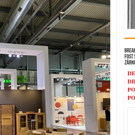
BREAK
FOST 
ZĂRN
DE
DI
PO
PO