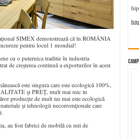
hip
htt
național SIMEX demonstrează că în ROMÂNIA
oncureze pentru locul 1 mondial!
ne cu o puternica traditie în industria
CAMP
rat de creșterea continuă a exporturilor în acest
ânească este singura care este ecologică 100%,
ră CALITATE şi PREȚ, mult mai mic in
căror producție de mult nu mai este ecologică
 materiale şi tehnologii neconvenţionale care
i.
a, au fost fabrici de mobilă cu mii de