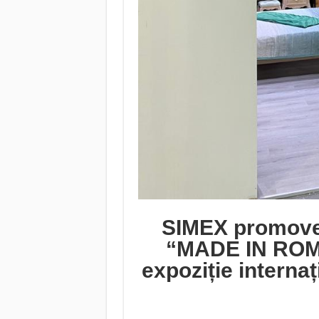
SIMEX promovea
“MADE IN ROMA
expoziție interna