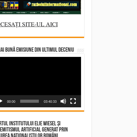
CESAȚI SITE-UL AICI
AI BUNĂ EMISIUNE DIN ULTIMUL DECENIU
deo
yer
00:00
03:40:33
tul Institutului Elie Wiesel și
emitismul Artificial Generat prin
irea Naționaliștilor Români