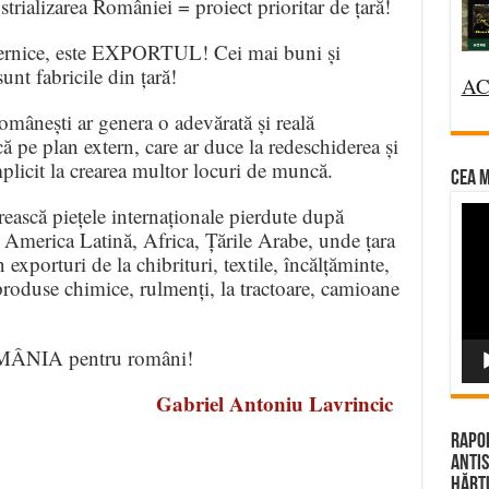
strializarea României = proiect prioritar de țară!
puternice, este EXPORTUL! Cei mai buni și
unt fabricile din țară!
AC
ești ar genera o adevărată și reală
pe plan extern, care ar duce la redeschiderea și
mplicit la crearea multor locuri de muncă.
CEA M
Vi
ească piețele internaționale pierdute după
America Latină, Africa, Țările Arabe, unde țara
Pla
 exporturi de la chibrituri, textile, încălțăminte,
roduse chimice, rulmenți, la tractoare, camioane
OMÂNIA pentru români!
Gabriel Antoniu Lavrincic
Rapor
e
Antis
Hărțu