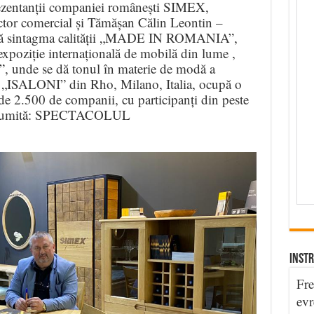
ezentanții companiei românești SIMEX,
ctor comercial și Tămășan Călin Leontin –
ază sintagma calității „MADE IN ROMANIA”,
expoziție internațională de mobilă din lume ,
, unde se dă tonul în materie de modă a
 „ISALONI” din Rho, Milano, Italia, ocupă o
e 2.500 de companii, cu participanți din peste
te numită: SPECTACOLUL
INSTR
Fre
evr