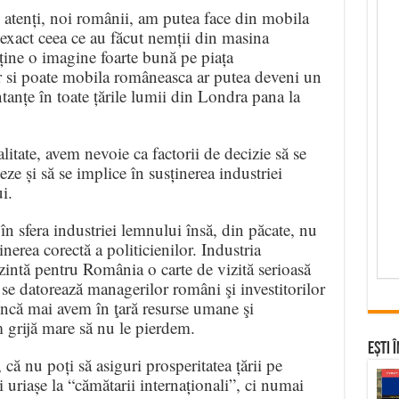
i atenți, noi românii, am putea face din mobila
exact ceea ce au făcut nemții din masina
ne o imagine foarte bună pe piața
ar si poate mobila româneasca ar putea deveni un
anțe în toate țările lumii din Londra pana la
litate, avem nevoie ca factorii de decizie să se
ze și să se implice în susținerea industriei
i.
în sfera industriei lemnului însă, din păcate, nu
nerea corectă a politicienilor. Industria
intă pentru România o carte de vizită serioasă
 se datorează managerilor români şi investitorilor
ncă mai avem în ţară resurse umane şi
m grijă mare să nu le pierdem.
Ești 
 că nu poți să asiguri prosperitatea țării pe
uriașe la “cămătarii internaționali”, ci numai