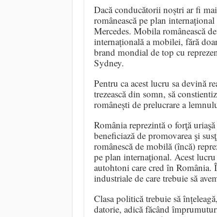
Dacă conducătorii noștri ar fi ma
românească pe plan internațional 
Mercedes. Mobila românească deți
internațională a mobilei, fără do
brand mondial de top cu reprezent
Sydney.
Pentru ca acest lucru sa devină rea
trezească din somn, să constientize
românești de prelucrare a lemnulu
România reprezintă o forţă uriaşă 
beneficiază de promovarea şi susţi
românescă de mobilă (încă) reprez
pe plan internaţional. Acest lucru
autohtoni care cred în România. Î
industriale de care trebuie să ave
Clasa politică trebuie să înțeleagă,
datorie, adică făcând împrumuturi 