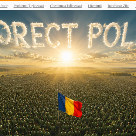
Umor
Problema Țigănească
Chestiunea Jidănească
Literatură
Întrebarea Zilei