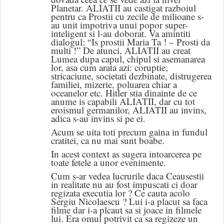
Planetar. ALIATII au castigat razboiul
pentru ca Prostii cu zecile de milioane s-
au unit impotriva unui popor super-
inteligent si l-au doborat. Va amintiti
dialogul: “Is prostii Maria Ta ! – Prosti da
multi !” De atunci, ALIATII au creat
Lumea dupa capul, chipul si asemanarea
lor, asa cum arata azi: coruptie,
stricaciune, societati dezbinate, distrugerea
familiei, mizerie, poluarea chiar a
oceanelor etc. Hitler stia dinainte de ce
anume is capabili ALIATII, dar cu tot
eroismul germanilor, ALIATII au invins,
adica s-au invins si pe ei.
Acum se uita toti precum gaina in fundul
cratitei, ca nu mai sunt boabe.
In acest context as sugera intoarcerea pe
toate fetele a unor evenimente.
Cum s-ar vedea lucrurile daca Ceausestii
in realitate nu au fost impuscati ci doar
regizata executia lor ? Ce cauta acolo
Sergiu Nicolaescu ? Lui i-a placut sa faca
filme dar i-a plcaut sa si joace in filmele
lui. Era omul potrivit ca sa regizeze un