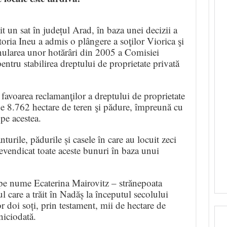
 un sat în județul Arad, în baza unei decizii a
oria Ineu a admis o plângere a soţilor Viorica şi
nularea unor hotărâri din 2005 a Comisiei
entru stabilirea dreptului de proprietate privată
n favoarea reclamanţilor a dreptului de proprietate
 de 8.762 hectare de teren şi pădure, împreună cu
 pe acestea.
urile, pădurile și casele în care au locuit zeci
evendicat toate aceste bunuri în baza unui
 pe nume Ecaterina Mairovitz – strănepoata
ul care a trăit în Nadăș la începutul secolului
r doi soți, prin testament, mii de hectare de
niciodată.