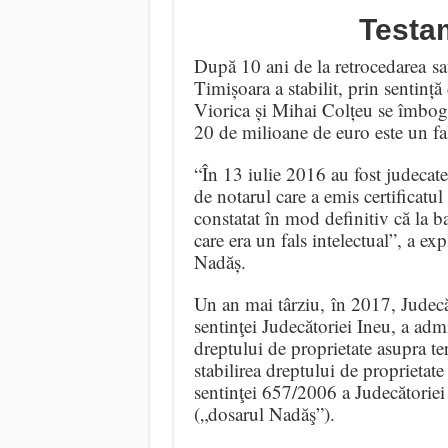
Testam
După 10 ani de la retrocedarea sa
Timișoara a stabilit, prin sentință
Viorica și Mihai Colțeu se îmbogăț
20 de milioane de euro este un fa
“În 13 iulie 2016 au fost judecate
de notarul care a emis certificatu
constatat în mod definitiv că la ba
care era un fals intelectual”, a ex
Nadăș.
Un an mai târziu, în 2017, Judecă
sentinţei Judecătoriei Ineu, a adm
dreptului de proprietate asupra te
stabilirea dreptului de proprietate
sentinţei 657/2006 a Judecătoriei
(„dosarul Nadăş”).