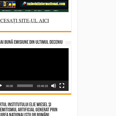
CESAȚI SITE-UL AICI
AI BUNĂ EMISIUNE DIN ULTIMUL DECENIU
deo
yer
00:00
03:40:33
tul Institutului Elie Wiesel și
emitismul Artificial Generat prin
irea Naționaliștilor Români