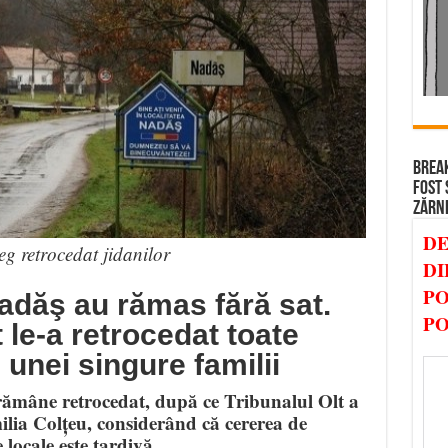
BREAK
FOST 
ZĂRN
DE
reg retrocedat jidanilor
DI
PO
Nadăş au rămas fără sat.
PO
t le-a retrocedat toate
unei singure familii
rămâne retrocedat, după ce Tribunalul Olt a
ilia Colțeu, considerând că cererea de
 locale este tardivă.