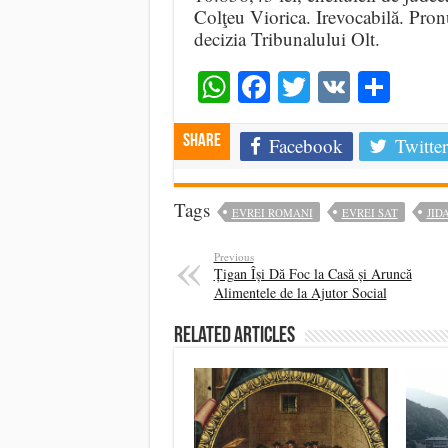
Colţeu Viorica. Irevocabilă. Pron
decizia Tribunalului Olt.
WhatsApp
Facebook
Twitter
VK
Shar
Share
Facebook
Twitter
Tags
EVREI ROMANI
EVREI SAT
JID
Previous
Țigan Își Dă Foc la Casă și Aruncă
Alimentele de la Ajutor Social
Related Articles