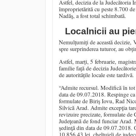
Astfel, decizia de la Judecătoria I
împroprietărită cu peste 8.700 de 
Nadăş, a fost total schimbată.
Localnicii au pi
Nemulțumiți de această decizie, V
spre surprinderea tuturor, au obți
Astfel, marți, 5 februarie, magist
familie față de decizia Judecători
de autoritățile locale este tardivă.
“Admite recursul. Modifică în tot 
data de 09.07.2018. Respinge ca i
formulate de Biriş Iovu, Rad Nic
Silvică Arad. Admite excepţia tardi
revizuire precizate, formulate de
Judeţeană de fond funciar Arad. M
şedinţă din data de 09.07.2018. O
10.856,43 lei, cheltuieli de judec