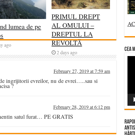
PRIMUL DREPT
AC
AL OMULUI –
ind lumea de pe
DREPTUL LA
os
REVOLTĂ
ay ago
CEA M
2 days ago
Vi
Pla
February 27, 2019 at 7:59 am
 de ingrijitorii evreilor, nu de evrei…..sau si
cisa ?
February 28, 2019 at 6:12 pm
le mentin satul furat… PE GRATIS
Rapor
Antis
Hărțu