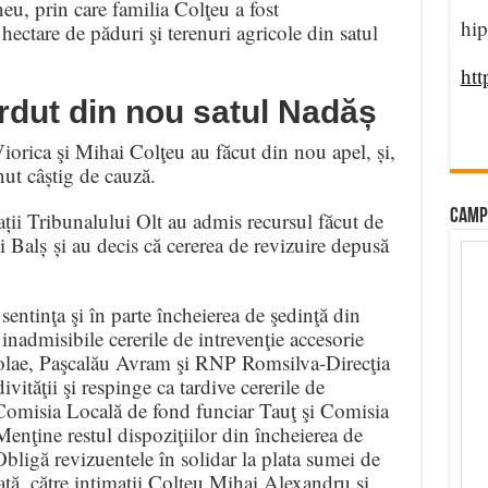
neu, prin care familia Colţeu a fost
hip
hectare de păduri şi terenuri agricole din satul
htt
erdut din nou satul Nadăș
iorica şi Mihai Colţeu au făcut din nou apel, și,
nut câștig de cauză.
CAMP
rații Tribunalului Olt au admis recursul făcut de
ei Balș și au decis că cererea de revizuire depusă
sentinţa şi în parte încheierea de şedinţă din
nadmisibile cererile de intrevenţie accesorie
olae, Paşcalău Avram şi RNP Romsilva-Direcţia
vităţii şi respinge ca tardive cererile de
 Comisia Locală de fond funciar Tauţ şi Comisia
enţine restul dispoziţiilor din încheierea de
bligă revizuentele în solidar la plata sumei de
ată, către intimaţii Colţeu Mihai Alexandru şi