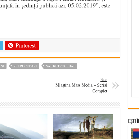
unţată în şedinţă publică azi, 05.02.2019”, este
e
Pinterest
ANI
RETROCEDARI
SAT RETROCEDAT
Next
Mlaștina Mass Media – Serial
Complet
Ești 