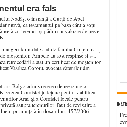
entul era fals
tului Nadăș, o instanță a Curții de Apel
 definitivă, că testamentul pe baza căruia soții
iseră cu terenuri și păduri în valoare de peste
ls.
 plângeri formulate atât de familia Colțeu, cât și
l de moștenitor. Ambele au fost respinse și s-a
za retrocedării a stat un certificat de moștenitor
plicat Vasilica Coroiu, avocata sătenilor din
toria Balș a admis cererea de revizuire a
is cererea Comisiei judeţene pentru stabilirea
renurilor Arad şi a Comisiei locale pentru
 privată asupra terenurilor Tauţ de revizuire a
INSTR
 Ineu, pronunţată în dosarul nr. 457/2006
Fre
evr