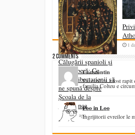
Priv
Ath
1 d
2 comments
Călugării spanioli și
piața liberă: Ce
Constantin
„uită” libertarienii să
Pai cred ca a fost rapit
familia Colteu e circum
ne spună despre
Școala de la
Salamanca
Poo in Loo
8 hours ago
Ingrijitorii evreilor 