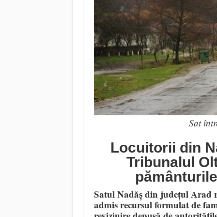
Sat înt
Locuitorii din 
Tribunalul Ol
pământurile 
Satul Nadăș din județul Arad 
admis recursul formulat de fam
reviziuire depusă de autoritățile