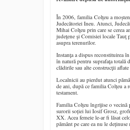
În 2006, familia Colțeu a moștenit
Judecătoriei Ineu. Atunci, Judecăt
Mihai Colţeu prin care se cerea a
judeţene şi Comisiei locale Tauţ p
asupra terenurilor.
Instanţa a dispus reconstituirea î
în natură pentru suprafaţa totală
clădirile sau alte construcţii aflate
Localnicii au pierdut atunci pământ
de ani, după ce familia Colțeu a r
testament.
Familia Colțeu îngrijise o vecină
surorii soției lui Iosif Grosz, grof
XX. Acea femeie le-ar fi lăsat celo
pământ pe care ea nu le deținuse 