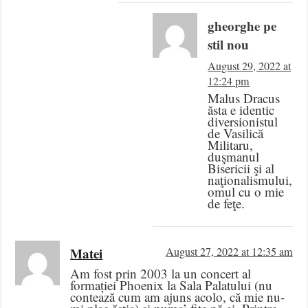
gheorghe pe
stil nou
August 29, 2022 at
12:24 pm
Malus Dracus
ăsta e identic
diversionistul
de Vasilică
Militaru,
duşmanul
Bisericii şi al
naţionalismului,
omul cu o mie
de feţe.
Matei
August 27, 2022 at 12:35 am
Am fost prin 2003 la un concert al
formației Phoenix la Sala Palatului (nu
contează cum am ajuns acolo, că mie nu-