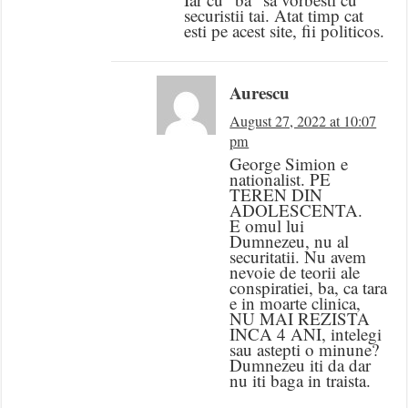
securistii tai. Atat timp cat
esti pe acest site, fii politicos.
Aurescu
August 27, 2022 at 10:07
pm
George Simion e
nationalist. PE
TEREN DIN
ADOLESCENTA.
E omul lui
Dumnezeu, nu al
securitatii. Nu avem
nevoie de teorii ale
conspiratiei, ba, ca tara
e in moarte clinica,
NU MAI REZISTA
INCA 4 ANI, intelegi
sau astepti o minune?
Dumnezeu iti da dar
nu iti baga in traista.