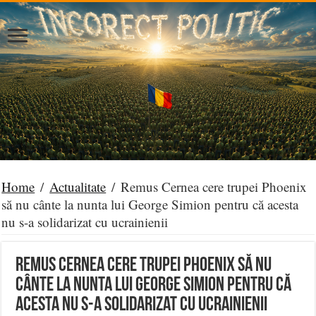
Home
/
Actualitate
/
Remus Cernea cere trupei Phoenix
să nu cânte la nunta lui George Simion pentru că acesta
nu s-a solidarizat cu ucrainienii
Remus Cernea cere trupei Phoenix să nu
cânte la nunta lui George Simion pentru că
acesta nu s-a solidarizat cu ucrainienii