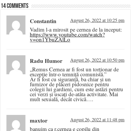
14 comments
Constantin
August 26, 2022 at 10:25 pm
Vadim l-a mirosit pe cernea de la inceput:
https://www.youtube.com/watch?
v=on1YbuZAlLo
Radu Humor
August 26, 2022 at 10:50 pm
„Remus Cernea ar fi fost un torționar de
excepție într-o temniță comunistă.”
Ar fi fost cu siguranță, ba chiar și un
furnizor de plăceri pidosnice pentru
colegii lui gardieni, cum este astăzi pentru
cei verzi și uscați de-atâta activitate. Mai
mult sexuală, decât civică….
maxtor
August 26, 2022 at 11:48 pm
banuim ca r.cernea e copilu din