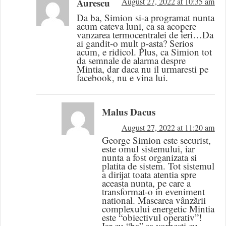
Aurescu
August 27, 2022 at 10:35 am
Da ba, Simion si-a programat nunta
acum cateva luni, ca sa acopere
vanzarea termocentralei de ieri…Da
ai gandit-o mult p-asta? Serios
acum, e ridicol. Plus, ca Simion tot
da semnale de alarma despre
Mintia, dar daca nu il urmaresti pe
facebook, nu e vina lui.
Malus Dacus
August 27, 2022 at 11:20 am
George Simion este securist,
este omul sistemului, iar
nunta a fost organizata si
platita de sistem. Tot sistemul
a dirijat toata atentia spre
aceasta nunta, pe care a
transformat-o in eveniment
national. Mascarea vânzării
complexului energetic Mintia
este “obiectivul operativ”!
Iar cu “ba” sa vorbesti cu