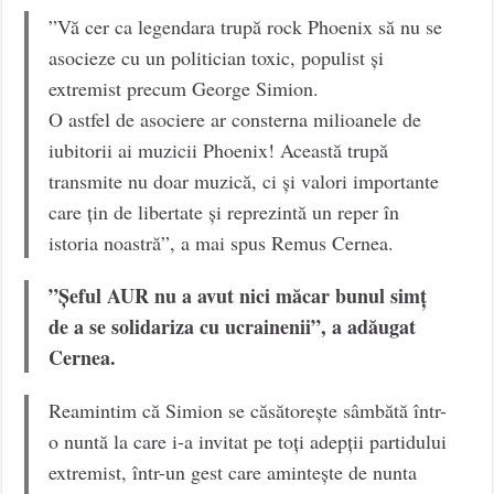
”Vă cer ca legendara trupă rock Phoenix să nu se
asocieze cu un politician toxic, populist și
extremist precum George Simion.
O astfel de asociere ar consterna milioanele de
iubitorii ai muzicii Phoenix! Această trupă
transmite nu doar muzică, ci și valori importante
care țin de libertate și reprezintă un reper în
istoria noastră”, a mai spus Remus Cernea.
”Șeful AUR nu a avut nici măcar bunul simț
de a se solidariza cu ucrainenii”, a adăugat
Cernea.
Reamintim că Simion se căsătorește sâmbătă într-
o nuntă la care i-a invitat pe toți adepții partidului
extremist, într-un gest care amintește de nunta