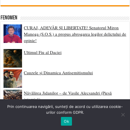
Fenomen
CURAJ, ADEVĂR ȘI LIBERTATE! Senatorul Miron
Manega (S.O.S.) a propus abrogarea legilor delictului de
opinie!
Ultimul Fiu al Daciei
Cauzele și Dinamica Antisemitismului
Năvălirea Jidanilor – de Vasile Alecsandri (Piesă
interzisă)
Prin continuarea navigării, sunteți de acord cu utilizarea cookie-
urilor conform GDPR.
Europa și România în anul 2050
Ok