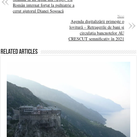
Român internat forțat la psihiatrie a
cerut ajutorul Dianei Șoșoacă
Next
Agenda digitalizării primește o
lovitură – Retragerile de bani și
circulația bancnotelor AU
CRESCUT semnificativ în 2021
Related Articles