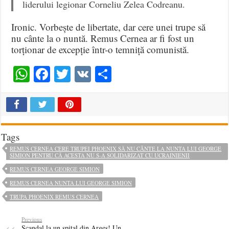
liderului legionar Corneliu Zelea Codreanu.
Ironic. Vorbește de libertate, dar cere unei trupe să
nu cânte la o nuntă. Remus Cernea ar fi fost un
torționar de excepție într-o temniță comunistă.
WhatsApp
Facebook
Twitter
VK
Share
Tags
REMUS CERNEA CERE TRUPEI PHOENIX SĂ NU CÂNTE LA NUNTA LUI GEORGE
SIMION PENTRU CĂ ACESTA NU S-A SOLIDARIZAT CU UCRAINIENII
REMUS CERNEA GEORGE SIMION
REMUS CERNEA NUNTA LUI GEORGE SIMION
TRUPA PHOENIX REMUS CERNEA
Previous
Scandal la un spital din Argeș! Un