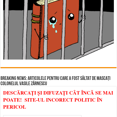
BREAKING NEWS: ARTICOLELE PENTRU CARE A FOST SĂLTAT DE MASCAȚI
COLONELUL VASILE ZĂRNESCU
DESCĂRCAȚI ȘI DIFUZAȚI CÂT ÎNCĂ SE MAI
POATE! SITE-UL INCORECT POLITIC ÎN
PERICOL