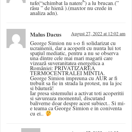
tufe(“schimbat la natere”) a lu brucan.(”
râsu ” de hienă ).(maxtor nu crede in
analiza adn).
Malus Dacus
August 27, 2022 at 12:02 am
George Simion nu s-o fi solidarizat cu
ucrainenii, dar a acoperit cu nunta lui tot
spațiul mediatic, pentru a nu se observa
una dintre cele mai mari magarii care
vizează suveranitatea energetica a
României: PRIVATIZAREA
TERMOCENTRALEI MINTIA.
George Simion impreuna cu AUR ar fi
trebuit sa fie in strada la protest, nu la joc
si băutură!
Iar presa sistemului a activat toti acoperitii
si savureaza momentul, discutand
baliverne doar despre acest subiect.. Si mi-
e teama ca George Simion e in coniventa
cu ei..