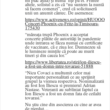
mi plac ăștia) și numa’ fițe pă ei. Printre
altele, solistul a zis că “nu suntem la nuntă
să facem comenzi”, cred că solicitaseră
unii un anumit cântec. De asemenea:
https://www.activenews.ro/opinii/HUOOOO-
Concert-Phoenix-cu-Fritz-la-Timisoara-
175430
“măreața trupă Phoenix a acceptat
concerte plătite de autorități în pandemie
unde intrarea se făcea numai cu certificate
de vaccinare, că e ziua lor. Dumnezeu să
le lumineze mințile că poate au murit
tineri și din cauza lor.”
https://www.libertatea.ro/stiri/ion-iliescu-
a-fost-un-domn-intre-tovarasi-51888
“Nicu Covaci a multumit celor mai
importante personalitati ce au sprijinit
grupul la vremea respectiva. Nominalizatii
au fost Ion Iliescu si premierul Adrian
Nastase. Veteranii au subliniat faptul ca
Ion Iliescu a fost un domn fata de ceilalti
tovarasi.”
Nu știu cine din asocierea cu cine ar avea
de pierdut…