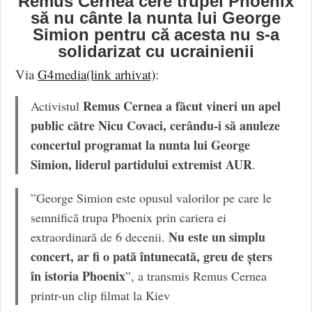
Remus Cernea cere trupei Phoenix
să nu cânte la nunta lui George
Simion pentru că acesta nu s-a
solidarizat cu ucrainienii
Via
G4media(link arhivat)
:
Remus Cernea a făcut vineri un apel
Activistul
public către Nicu Covaci, cerându-i să anuleze
concertul programat la nunta lui George
Simion, liderul partidului extremist AUR
.
”George Simion este opusul valorilor pe care le
semnifică trupa Phoenix prin cariera ei
Nu este un simplu
extraordinară de 6 decenii.
concert, ar fi o pată întunecată, greu de șters
în istoria Phoenix
”, a transmis Remus Cernea
printr-un clip filmat la Kiev