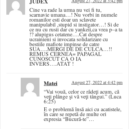
JUDEX
August 27, 2022 at 3:42 pm
Cine va rade la urma nu vei fi tu,
scarnavie umana…! Nu vorbi in numele
romanilor esti doar un sclavete
manipulabil ,stupid si instigator…! Si de
ce nu cu rusii dar cu yankeii,ca vrea p–a ta
!? alupigus cetatene….Cat despre
ucrainieni si invocata solidarizare cu
bestiile mafiote impinse de catre
SUA….MERGI DE DE CULCA…!!
REMUS CERNEA= PAPAGAL
CUNOSCUT CA O IA
INVERS….ATAT !
Matei
August 27, 2022 at 4:42 pm
“Vai vouă, celor ce râdeţi acum, că
veţi plânge şi vă veţi tângui.” (Luca
6:25)
E o problemă însă aici cu acatistele,
în care se repetă de multe ori
expresia “Bucură-te”…