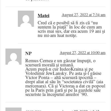
Matei
August 27, 2022 at 7:34 am
Cred că e posibil să fi zis că “nu
suntem la piață” în loc de cum am
scris mai sus, dar era acum 19 ani și
nu mi-am luat notițe.
NP
August 27, 2022 at 10:00 am
Remus Cernea e un găozar împuţit, o
scursură morală şi umană.
Acum pupă-n cur IudeoKraina şi pe
Volodimir JewLansky. Pe asta şi-l găsise
Victor Ponta – altă scursură ipocrită –
drept aliat al său în “societatea civilă” (aia
mercenara). Că şi Victoraş a dat cu popoul
pe la Paris prin gară şi pe la gazdele sale
securiste la începutul anuilor ’90.