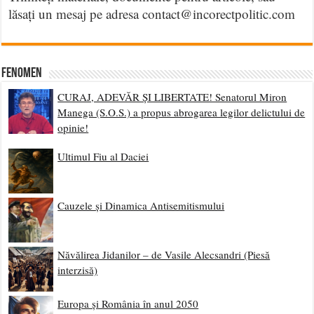
lăsați un mesaj pe adresa contact@incorectpolitic.com
Fenomen
CURAJ, ADEVĂR ȘI LIBERTATE! Senatorul Miron
Manega (S.O.S.) a propus abrogarea legilor delictului de
opinie!
Ultimul Fiu al Daciei
Cauzele și Dinamica Antisemitismului
Năvălirea Jidanilor – de Vasile Alecsandri (Piesă
interzisă)
Europa și România în anul 2050