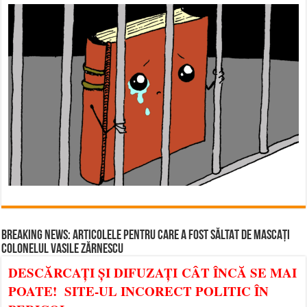
BREAKING NEWS: ARTICOLELE PENTRU CARE A FOST SĂLTAT DE MASCAȚI
COLONELUL VASILE ZĂRNESCU
DESCĂRCAȚI ȘI DIFUZAȚI CÂT ÎNCĂ SE MAI
POATE! SITE-UL INCORECT POLITIC ÎN