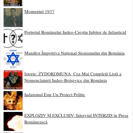
Momentul 1937
Portretul Românului Iudeo-Creștin Iubitor de Infanticid
Manifest Împotriva Național-Sionismului din România
Istorie: ŻYDOKOMUNA, Cea Mai Completă Listă a
Nomenclaturii Iudeo-Bolșevice din România
Iudaismul Este Un Proiect Politic
EXPLOZIV ȘI EXCLUSIV: Interviul INTERZIS în Presa
Românească