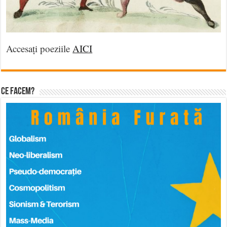
Accesați poeziile
AICI
Ce facem?