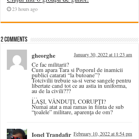
23 hours ago
2 comments
gheorghe
January 30, 2022 at 11:23 am
Ce fac militarii?
Cum apara Tara si Poporul de inamicii
publici catarati “la butoane”?
Totcivilii trebuie sa-si verse sangele pentru
libertate cand tot ce au astia in uniforma,
au de la civili???
…
LAŞI, VÂNDUŢI, CORUPŢI?
Numai atat a mai ramas in fiinta de sub
“ţoalele” militare, aparenţa de om?
Ionel Trandafir
February 10, 2022 at 8:54 pm