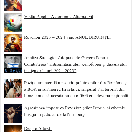
Vizita Papei – Autonomie Alternativă
Revelion 2023 – 2024 vine ANUL BIRUINȚEI
Analiza Strategiei Adoptată de Guvern Pentru
Combaterea “antisemitismului, xenofobiei și discursului
instigator la ură 2021-2023”
Poziția unilaterală a pseudo politicienilor din România și
a BOR în susținerea Israelului, singurul stat terorist din
lume, arată că aceștia nu au o fibră cu adevărat națională
Agresiunea împotriva Revizioniștilor Istorici și efectele
linșajului judiciar de la Nurnberg
Despre Adevăr