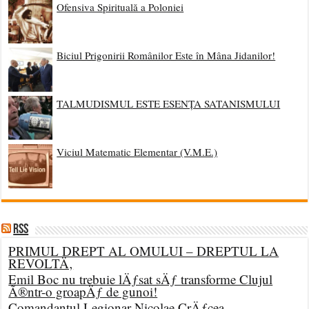
Ofensiva Spirituală a Poloniei
Biciul Prigonirii Românilor Este în Mâna Jidanilor!
TALMUDISMUL ESTE ESENȚA SATANISMULUI
Viciul Matematic Elementar (V.M.E.)
RSS
PRIMUL DREPT AL OMULUI – DREPTUL LA
REVOLTÄ‚
Emil Boc nu trebuie lÄƒsat sÄƒ transforme Clujul
Ã®ntr-o groapÄƒ de gunoi!
Comandantul Legionar Nicolae CrÄƒcea