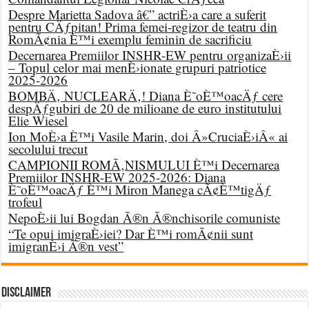
Despre Marietta Sadova â€” actriÈ›a care a suferit
pentru CÄƒpitan! Prima femei-regizor de teatru din
RomÃ¢nia È™i exemplu feminin de sacrificiu
Decernarea Premiilor INSHR-EW pentru organizaÈ›ii
– Topul celor mai menÈ›ionate grupuri patriotice
2025-2026
BOMBÄ‚ NUCLEARÄ‚! Diana È˜oÈ™oacÄƒ cere
despÄƒgubiri de 20 de milioane de euro institutului
Elie Wiesel
Ion MoÈ›a È™i Vasile Marin, doi Â»CruciaÈ›iÂ« ai
secolului trecut
CAMPIONII ROMÃ‚NISMULUI È™i Decernarea
Premiilor INSHR-EW 2025-2026: Diana
È˜oÈ™oacÄƒ È™i Miron Manega cÃ¢È™tigÄƒ
trofeul
NepoÈ›ii lui Bogdan Ã®n Ã®nchisorile comuniste
“Te opui imigraÈ›iei? Dar È™i romÃ¢nii sunt
imigranÈ›i Ã®n vest”
DISCLAIMER