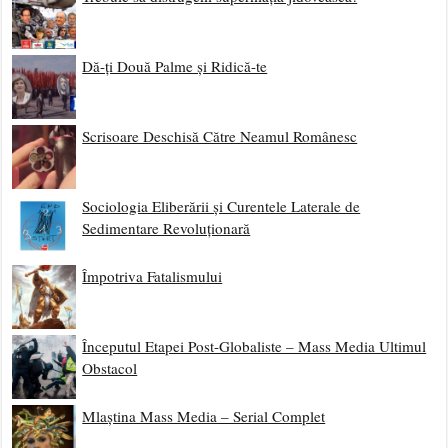
Dă-ți Două Palme și Ridică-te
Scrisoare Deschisă Către Neamul Românesc
Sociologia Eliberării și Curentele Laterale de
Sedimentare Revoluționară
Împotriva Fatalismului
Începutul Etapei Post-Globaliste – Mass Media Ultimul
Obstacol
Mlaștina Mass Media – Serial Complet