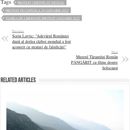
Tags
PROTEST CERTIFICAT DIGITAL
PROTEST IN CAPITALA 29 IANUARIE 2022
STAREA DE LIBERTATE PROTEST IANUARIE 2022
Previous
Sorin Lavric: “Adevărul României
după al doilea război mondial a fost
acoperit cu straturi de falsificări”
Next
Muzeul Țăranului Român
PÂNGĂRIT cu filme despre
holocaust
Related Articles