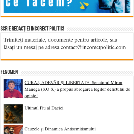
Scrie Redacției Incorect Politic!
Trimiteți materiale, documente pentru articole, sau
lăsați un mesaj pe adresa contact@incorectpolitic.com
Fenomen
CURAJ, ADEVĂR ȘI LIBERTATE! Senatorul Miron
Manega (S.O.S.) a propus abrogarea legilor delictului de
opinie!
Ultimul Fiu al Daciei
Cauzele și Dinamica Antisemitismului