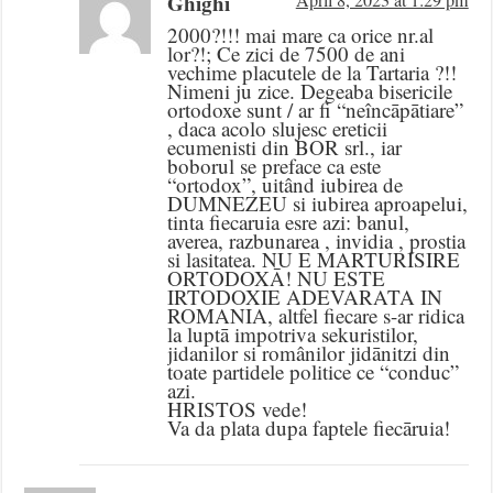
Ghighi
2000?!!! mai mare ca orice nr.al
lor?!; Ce zici de 7500 de ani
vechime placutele de la Tartaria ?!!
Nimeni ju zice. Degeaba bisericile
ortodoxe sunt / ar fi “neîncāpātiare”
, daca acolo slujesc ereticii
ecumenisti din BOR srl., iar
boborul se preface ca este
“ortodox”, uitând iubirea de
DUMNEZEU si iubirea aproapelui,
tinta fiecaruia esre azi: banul,
averea, razbunarea , invidia , prostia
si lasitatea. NU E MARTURISIRE
ORTODOXĀ! NU ESTE
IRTODOXIE ADEVARATA IN
ROMANIA, altfel fiecare s-ar ridica
la luptā impotriva sekuristilor,
jidanilor si românilor jidānitzi din
toate partidele politice ce “conduc”
azi.
HRISTOS vede!
Va da plata dupa faptele fiecāruia!