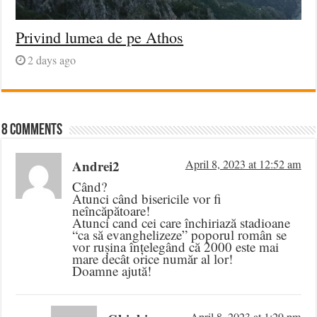
Privind lumea de pe Athos
2 days ago
8 comments
Andrei2
April 8, 2023 at 12:52 am
Când?
Atunci când bisericile vor fi
neîncăpătoare!
Atunci cand cei care închiriază stadioane
“ca să evanghelizeze” poporul român se
vor rușina înțelegând că 2000 este mai
mare decât orice număr al lor!
Doamne ajută!
April 8, 2023 at 1:29 pm