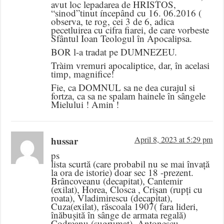
avut loc lepadarea de HRISTOS,
“sinod”tinut íncepând cu 16. 06.2016 (
observa, te rog, cei 3 de 6, adica
pecetluirea cu cifra fiarei, de care vorbeste
Sfântul Ioan Teologul în Apocalipsa.
BOR l-a tradat pe DUMNEZEU.
Tràim vremuri apocaliptice, dar, în acelasi
timp, magnifice!
Fie, ca DOMNUL sa ne dea curajul si
fortza, ca sa ne spalam hainele în sângele
Mielului ! Amin !
hussar
April 8, 2023 at 5:29 pm
ps
lista scurtă (care probabil nu se mai învață
la ora de istorie) doar sec 18 -prezent.
Brâncoveanu (decapitat), Cantemir
(exilat), Horea, Closca , Crișan (rupți cu
roata), Vladimirescu (decapitat),
Cuza(exilat), răscoala 1907( fara lideri,
înăbușită în sânge de armata regală)
Codreanu (sugrumat), Antonescu