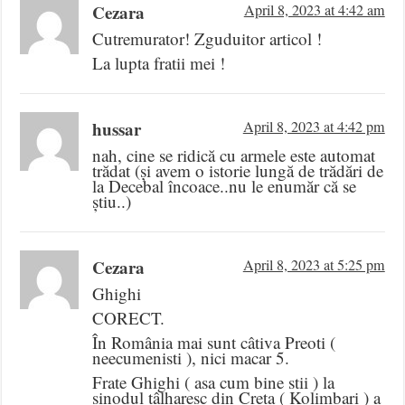
Cezara
April 8, 2023 at 4:42 am
Cutremurator! Zguduitor articol !
La lupta fratii mei !
hussar
April 8, 2023 at 4:42 pm
nah, cine se ridică cu armele este automat
trădat (și avem o istorie lungă de trădări de
la Decebal încoace..nu le enumăr că se
știu..)
Cezara
April 8, 2023 at 5:25 pm
Ghighi
CORECT.
În România mai sunt câtiva Preoti (
neecumenisti ), nici macar 5.
Frate Ghighi ( asa cum bine stii ) la
sinodul tâlharesc din Creta ( Kolimbari ) a