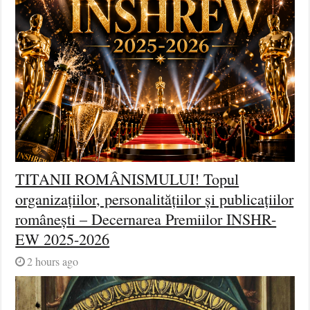
TITANII ROMÂNISMULUI! Topul
organizațiilor, personalitățiilor și publicațiilor
românești – Decernarea Premiilor INSHR-
EW 2025-2026
2 hours ago