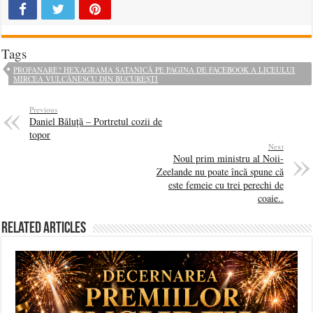
Tags
PROFANARE? HEXAGRAMA SATANICĂ PE PAGINA DE FACEBOOK A LICEULUI
MIRCEA VULCĂNESCU DIN BUCUREȘTI
Previous
Daniel Băluță – Portretul cozii de
topor
Next
Noul prim ministru al Noii-
Zeelande nu poate încă spune că
este femeie cu trei perechi de
coaie..
Related Articles