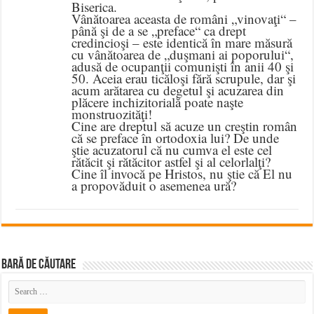
Biserica.
Vânătoarea aceasta de români „vinovaţi“ –
până şi de a se „preface“ ca drept
credincioşi – este identică în mare măsură
cu vânătoarea de „duşmani ai poporului“,
adusă de ocupanţii comunişti în anii 40 şi
50. Aceia erau ticăloşi fără scrupule, dar şi
acum arătarea cu degetul şi acuzarea din
plăcere inchizitorială poate naşte
monstruozităţi!
Cine are dreptul să acuze un creştin român
că se preface în ortodoxia lui? De unde
ştie acuzatorul că nu cumva el este cel
rătăcit şi rătăcitor astfel şi al celorlalţi?
Cine îl invocă pe Hristos, nu ştie că El nu
a propovăduit o asemenea ură?
BARĂ DE CĂUTARE