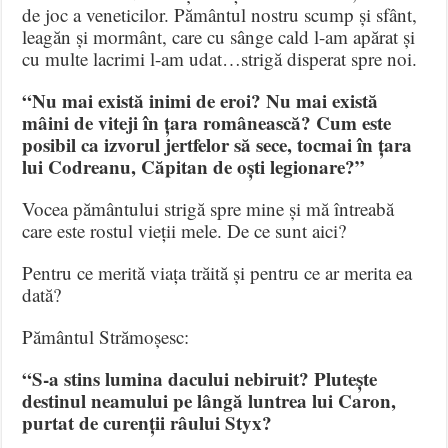
de joc a veneticilor. Pământul nostru scump și sfânt,
leagăn și mormânt, care cu sânge cald l-am apărat și
cu multe lacrimi l-am udat…strigă disperat spre noi.
“Nu mai există inimi de eroi? Nu mai există
mâini de viteji în țara românească? Cum este
posibil ca izvorul jertfelor să sece, tocmai în țara
lui Codreanu, Căpitan de oști legionare?”
Vocea pământului strigă spre mine și mă întreabă
care este rostul vieții mele. De ce sunt aici?
Pentru ce merită viața trăită și pentru ce ar merita ea
dată?
Pământul Strămoșesc:
“S-a stins lumina dacului nebiruit? Plutește
destinul neamului pe lângă luntrea lui Caron,
purtat de curenții râului Styx?