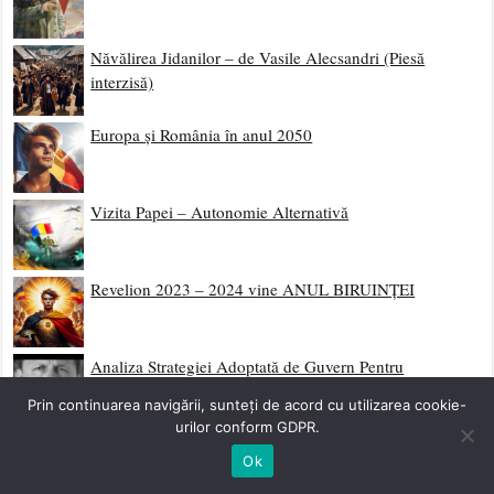
Năvălirea Jidanilor – de Vasile Alecsandri (Piesă
interzisă)
Europa și România în anul 2050
Vizita Papei – Autonomie Alternativă
Revelion 2023 – 2024 vine ANUL BIRUINȚEI
Analiza Strategiei Adoptată de Guvern Pentru
Combaterea “antisemitismului, xenofobiei și discursului
Prin continuarea navigării, sunteți de acord cu utilizarea cookie-
instigator la ură 2021-2023”
urilor conform GDPR.
Poziția unilaterală a pseudo politicienilor din România și
Ok
a BOR în susținerea Israelului, singurul stat terorist din