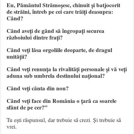
Eu, Pământul Strămoșesc, chinuit și batjocorit
de străini, întreb pe cei care trăiți deasupra:
Când?
Când aveți de gând să îngropați securea
războiului dintre frați?
Când veți lăsa orgoliile deoparte, de dragul
unității?
Când veți renunța la rivalități personale și vă veți
aduna sub umbrela destinului național?
Când veți cânta din nou?
Când veți face din România o țară ca soarele
sfânt de pe cer?”
Tu ești răspunsul, dar trebuie să crezi. Și trebuie să
vrei.