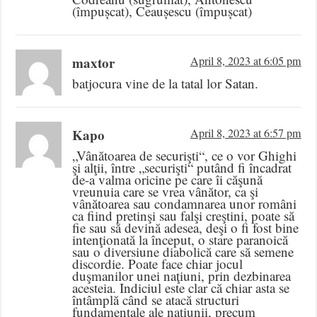
(împușcat), Ceaușescu (împușcat)
maxtor
April 8, 2023 at 6:05 pm
batjocura vine de la tatal lor Satan.
Kapo
April 8, 2023 at 6:57 pm
„Vânătoarea de securişti“, ce o vor Ghighi
şi alţii, între „securişti“ putând fi încadrat
de-a valma oricine pe care îi căşună
vreunuia care se vrea vânător, ca şi
vânătoarea sau condamnarea unor români
ca fiind pretinşi sau falşi creştini, poate să
fie sau să devină adesea, deşi o fi fost bine
intenţionată la început, o stare paranoică
sau o diversiune diabolică care să semene
discordie. Poate face chiar jocul
duşmanilor unei naţiuni, prin dezbinarea
acesteia. Indiciul este clar că chiar asta se
întâmplă când se atacă structuri
fundamentale ale naţiunii, precum