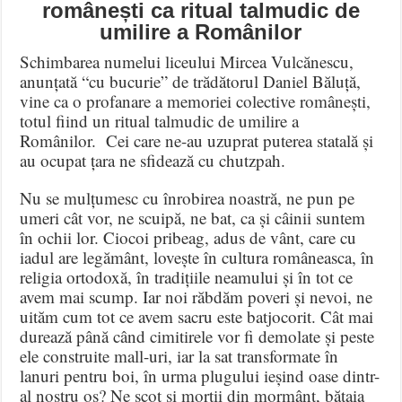
românești ca ritual talmudic de
umilire a Românilor
Schimbarea numelui liceului Mircea Vulcănescu,
anunțată “cu bucurie” de trădătorul Daniel Băluță,
vine ca o profanare a memoriei colective românești,
totul fiind un ritual talmudic de umilire a
Românilor. Cei care ne-au uzuprat puterea statală și
au ocupat țara ne sfidează cu chutzpah.
Nu se mulțumesc cu înrobirea noastră, ne pun pe
umeri cât vor, ne scuipă, ne bat, ca și câinii suntem
în ochii lor. Ciocoi pribeag, adus de vânt, care cu
iadul are legământ, lovește în cultura româneasca, în
religia ortodoxă, în tradițiile neamului și în tot ce
avem mai scump. Iar noi răbdăm poveri și nevoi, ne
uităm cum tot ce avem sacru este batjocorit. Cât mai
durează până când cimitirele vor fi demolate și peste
ele construite mall-uri, iar la sat transformate în
lanuri pentru boi, în urma plugului ieșind oase dintr-
al nostru os? Ne scot și morții din mormânt, bătaia