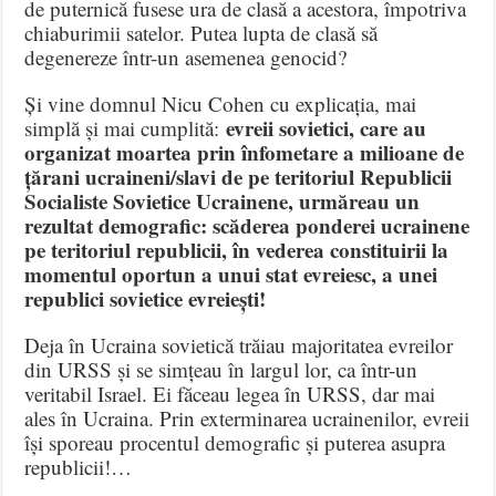
de puternică fusese ura de clasă a acestora, împotriva
chiaburimii satelor. Putea lupta de clasă să
degenereze într-un asemenea genocid?
Și vine domnul Nicu Cohen cu explicația, mai
evreii sovietici, care au
simplă și mai cumplită:
organizat moartea prin înfometare a milioane de
țărani ucraineni/slavi de pe teritoriul Republicii
Socialiste Sovietice Ucrainene, urmăreau un
rezultat demografic: scăderea ponderei ucrainene
pe teritoriul republicii, în vederea constituirii la
momentul oportun a unui stat evreiesc, a unei
republici sovietice evreiești!
Deja în Ucraina sovietică trăiau majoritatea evreilor
din URSS și se simțeau în largul lor, ca într-un
veritabil Israel. Ei făceau legea în URSS, dar mai
ales în Ucraina. Prin exterminarea ucrainenilor, evreii
își sporeau procentul demografic și puterea asupra
republicii!…