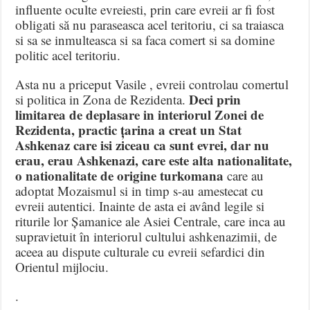
influente oculte evreiesti, prin care evreii ar fi fost
obligati să nu paraseasca acel teritoriu, ci sa traiasca
si sa se inmulteasca si sa faca comert si sa domine
politic acel teritoriu.
Asta nu a priceput Vasile , evreii controlau comertul
Deci prin
si politica in Zona de Rezidenta.
limitarea de deplasare in interiorul Zonei de
Rezidenta, practic țarina a creat un Stat
Ashkenaz care isi ziceau ca sunt evrei, dar nu
erau, erau Ashkenazi, care este alta nationalitate,
o nationalitate de origine turkomana
care au
adoptat Mozaismul si in timp s-au amestecat cu
evreii autentici. Inainte de asta ei având legile si
riturile lor Șamanice ale Asiei Centrale, care inca au
supravietuit în interiorul cultului ashkenazimii, de
aceea au dispute culturale cu evreii sefardici din
Orientul mijlociu.
.