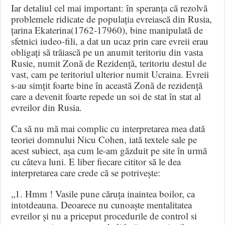
Iar detaliul cel mai important: în speranța că rezolvă
problemele ridicate de populația evreiască din Rusia,
țarina Ekaterina(1762-17960), bine manipulată de
sfetnici iudeo-fili, a dat un ucaz prin care evreii erau
obligați să trăiască pe un anumit teritoriu din vasta
Rusie, numit Zonă de Rezidență, teritoriu destul de
vast, cam pe teritoriul ulterior numit Ucraina. Evreii
s-au simțit foarte bine în această Zonă de rezidență
care a devenit foarte repede un soi de stat în stat al
evreilor din Rusia.
Ca să nu mă mai complic cu interpretarea mea dată
teoriei domnului Nicu Cohen, iată textele sale pe
acest subiect, așa cum le-am găzduit pe site în urmă
cu câteva luni. E liber fiecare cititor să le dea
interpretarea care crede că se potrivește:
„1. Hmm ! Vasile pune căruța inaintea boilor, ca
intotdeauna. Deoarece nu cunoaște mentalitatea
evreilor și nu a priceput procedurile de control si