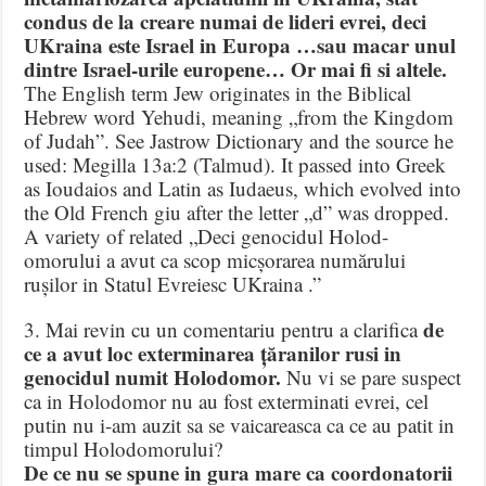
condus de la creare numai de lideri evrei, deci
UKraina este Israel in Europa …sau macar unul
dintre Israel-urile europene… Or mai fi si altele.
The English term Jew originates in the Biblical
Hebrew word Yehudi, meaning „from the Kingdom
of Judah”. See Jastrow Dictionary and the source he
used: Megilla 13a:2 (Talmud). It passed into Greek
as Ioudaios and Latin as Iudaeus, which evolved into
the Old French giu after the letter „d” was dropped.
A variety of related „Deci genocidul Holod-
omorului a avut ca scop micșorarea numărului
rușilor in Statul Evreiesc UKraina .”
de
3. Mai revin cu un comentariu pentru a clarifica
ce a avut loc exterminarea țăranilor rusi in
genocidul numit Holodomor.
Nu vi se pare suspect
ca in Holodomor nu au fost exterminati evrei, cel
putin nu i-am auzit sa se vaicareasca ca ce au patit in
timpul Holodomorului?
De ce nu se spune in gura mare ca coordonatorii