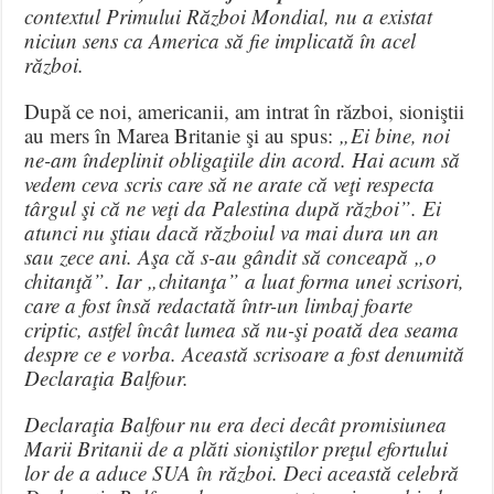
contextul Primului Război Mondial, nu a existat
niciun sens ca America să fie implicată în acel
război.
După ce noi, americanii, am intrat în război, sioniştii
au mers în Marea Britanie şi au spus:
„Ei bine, noi
ne-am îndeplinit obligaţiile din acord. Hai acum să
vedem ceva scris care să ne arate că veţi respecta
târgul şi că ne veţi da Palestina după război”. Ei
atunci nu ştiau dacă războiul va mai dura un an
sau zece ani. Aşa că s-au gândit să conceapă „o
chitanţă”. Iar „chitanţa” a luat forma unei scrisori,
care a fost însă redactată într-un limbaj foarte
criptic, astfel încât lumea să nu-şi poată dea seama
despre ce e vorba. Această scrisoare a fost denumită
Declaraţia Balfour.
Declaraţia Balfour nu era deci decât promisiunea
Marii Britanii de a plăti sioniştilor preţul efortului
lor de a aduce SUA în război. Deci această celebră