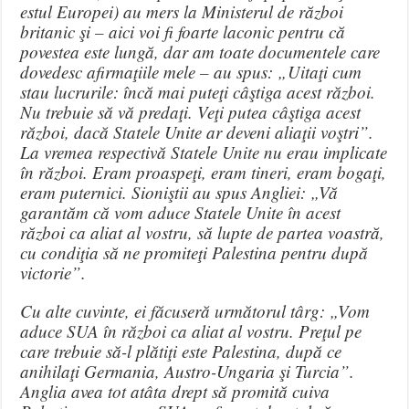
estul Europei) au mers la Ministerul de război
britanic şi – aici voi fi foarte laconic pentru că
povestea este lungă, dar am toate documentele care
dovedesc afirmaţiile mele – au spus: „Uitaţi cum
stau lucrurile: încă mai puteţi câştiga acest război.
Nu trebuie să vă predaţi. Veţi putea câştiga acest
război, dacă Statele Unite ar deveni aliaţii voştri”.
La vremea respectivă Statele Unite nu erau implicate
în război. Eram proaspeţi, eram tineri, eram bogaţi,
eram puternici. Sioniştii au spus Angliei: „Vă
garantăm că vom aduce Statele Unite în acest
război ca aliat al vostru, să lupte de partea voastră,
cu condiţia să ne promiteţi Palestina pentru după
victorie”.
Cu alte cuvinte, ei făcuseră următorul târg: „Vom
aduce SUA în război ca aliat al vostru. Preţul pe
care trebuie să-l plătiţi este Palestina, după ce
anihilaţi Germania, Austro-Ungaria şi Turcia”.
Anglia avea tot atâta drept să promită cuiva