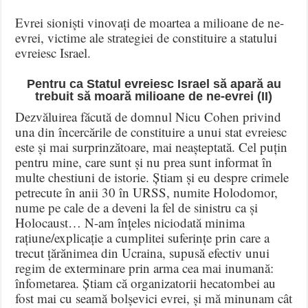
Evrei sioniști vinovați de moartea a milioane de ne-
evrei, victime ale strategiei de constituire a statului
evreiesc Israel.
Pentru ca Statul evreiesc Israel să apară au
trebuit să moară milioane de ne-evrei (II)
Dezvăluirea făcută de domnul Nicu Cohen privind
una din încercările de constituire a unui stat evreiesc
este și mai surprinzătoare, mai neașteptată. Cel puțin
pentru mine, care sunt și nu prea sunt informat în
multe chestiuni de istorie. Știam și eu despre crimele
petrecute în anii 30 în URSS, numite Holodomor,
nume pe cale de a deveni la fel de sinistru ca și
Holocaust… N-am înțeles niciodată minima
rațiune/explicație a cumplitei suferințe prin care a
trecut țărănimea din Ucraina, supusă efectiv unui
regim de exterminare prin arma cea mai inumană:
înfometarea. Știam că organizatorii hecatombei au
fost mai cu seamă bolșevici evrei, și mă minunam cât