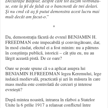
Declaraţie Balfour, despre care tot auzim vorbindu-
se, este la fel de falsă ca o bancnotă de trei dolari.
Şi nu cred că aş fi putut demonstra acest lucru mai
mult decât am facut-o
.”
*
Da, demonstrația făcută de evreul BENJAMIN H.
FREEDMAN este impecabilă și convingătoare, dar,
în mod ciudat, efectul ei a fost minim: nu a pătruns
în conștiința publică, istoricii – cât știu eu, nu au
lărgit această pistă. De ce oare?
Oare se poate spune că s-a aplicat asupra lui
BENJAMIN H.FREEDMAN legea Keremului, lege
iudaică medievală, practicată și azi în măsura în care
mass media este controlată de cercuri și interese
evreiești?
După mintea noastră, intrarea în război a Statelor
Unite la 6 prilie 1917 a relansat conflictul între