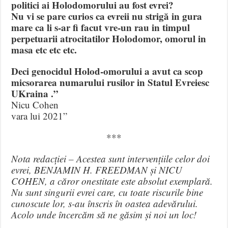
politici ai Holodomorului au fost evrei?
Nu vi se pare curios ca evreii nu strigă in gura
mare ca li s-ar fi facut vre-un rau in timpul
perpetuarii atrocitatilor Holodomor, omorul in
masa etc etc etc.
Deci genocidul Holod-omorului a avut ca scop
micsorarea numarului rusilor in Statul Evreiesc
UKraina .”
Nicu Cohen
vara lui 2021”
***
Nota redacției – Acestea sunt intervențiile celor doi
evrei, BENJAMIN H. FREEDMAN și NICU
COHEN, a căror onestitate este absolut exemplară.
Nu sunt singurii evrei care, cu toate riscurile bine
cunoscute lor, s-au înscris în oastea adevărului.
Acolo unde încercăm să ne găsim și noi un loc!