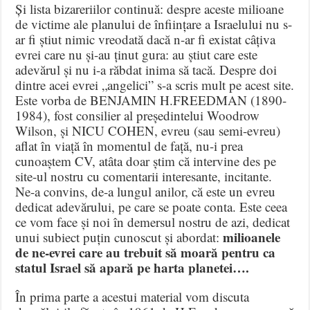
Și lista bizareriilor continuă: despre aceste milioane
de victime ale planului de înființare a Israelului nu s-
ar fi știut nimic vreodată dacă n-ar fi existat câțiva
evrei care nu și-au ținut gura: au știut care este
adevărul și nu i-a răbdat inima să tacă. Despre doi
dintre acei evrei „angelici” s-a scris mult pe acest site.
Este vorba de BENJAMIN H.FREEDMAN (1890-
1984), fost consilier al președintelui Woodrow
Wilson, și NICU COHEN, evreu (sau semi-evreu)
aflat în viață în momentul de față, nu-i prea
cunoaștem CV, atâta doar știm că intervine des pe
site-ul nostru cu comentarii interesante, incitante.
Ne-a convins, de-a lungul anilor, că este un evreu
dedicat adevărului, pe care se poate conta. Este ceea
ce vom face și noi în demersul nostru de azi, dedicat
milioanele
unui subiect puțin cunoscut și abordat:
de ne-evrei care au trebuit să moară pentru ca
statul Israel să apară pe harta planetei….
În prima parte a acestui material vom discuta