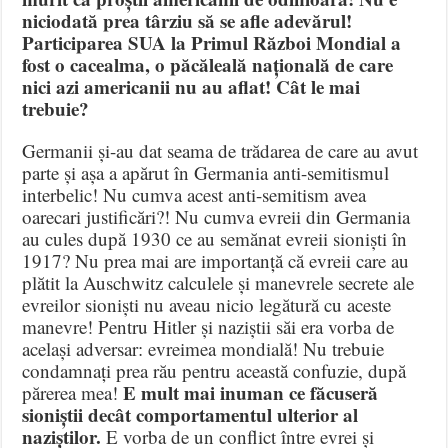
niciodată prea târziu să se afle adevărul!
Participarea SUA la Primul Război Mondial a
fost o cacealma, o păcăleală națională de care
nici azi americanii nu au aflat! Cât le mai
trebuie?
Germanii și-au dat seama de trădarea de care au avut
parte și așa a apărut în Germania anti-semitismul
interbelic! Nu cumva acest anti-semitism avea
oarecari justificări?! Nu cumva evreii din Germania
au cules după 1930 ce au semănat evreii sioniști în
1917? Nu prea mai are importanță că evreii care au
plătit la Auschwitz calculele și manevrele secrete ale
evreilor sioniști nu aveau nicio legătură cu aceste
manevre! Pentru Hitler și naziștii săi era vorba de
același adversar: evreimea mondială! Nu trebuie
condamnați prea rău pentru această confuzie, după
E mult mai inuman ce făcuseră
părerea mea!
sioniștii decât comportamentul ulterior al
naziștilor.
E vorba de un conflict între evrei și