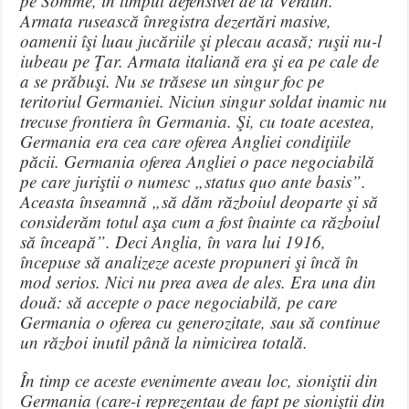
pe Somme, în timpul defensivei de la Verdun.
Armata rusească înregistra dezertări masive,
oamenii îşi luau jucăriile şi plecau acasă; ruşii nu-l
iubeau pe Ţar. Armata italiană era şi ea pe cale de
a se prăbuşi. Nu se trăsese un singur foc pe
teritoriul Germaniei. Niciun singur soldat inamic nu
trecuse frontiera în Germania. Şi, cu toate acestea,
Germania era cea care oferea Angliei condiţiile
păcii. Germania oferea Angliei o pace negociabilă
pe care juriştii o numesc „status quo ante basis”.
Aceasta înseamnă „să dăm războiul deoparte şi să
considerăm totul aşa cum a fost înainte ca războiul
să înceapă”. Deci Anglia, în vara lui 1916,
începuse să analizeze aceste propuneri şi încă în
mod serios. Nici nu prea avea de ales. Era una din
două: să accepte o pace negociabilă, pe care
Germania o oferea cu generozitate, sau să continue
un război inutil până la nimicirea totală.
În timp ce aceste evenimente aveau loc, sioniştii din
Germania (care-i reprezentau de fapt pe sioniştii din