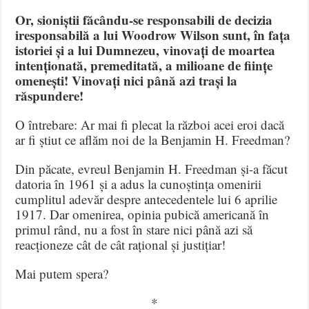
Or, sioniștii făcându-se responsabili de decizia
iresponsabilă a lui Woodrow Wilson sunt, în fața
istoriei și a lui Dumnezeu, vinovați de moartea
intenționată, premeditată, a milioane de ființe
omenești! Vinovați nici până azi trași la
răspundere!
O întrebare: Ar mai fi plecat la război acei eroi dacă
ar fi știut ce aflăm noi de la Benjamin H. Freedman?
Din păcate, evreul Benjamin H. Freedman și-a făcut
datoria în 1961 și a adus la cunoștința omenirii
cumplitul adevăr despre antecedentele lui 6 aprilie
1917. Dar omenirea, opinia pubică americană în
primul rând, nu a fost în stare nici până azi să
reacționeze cât de cât rațional și justițiar!
Mai putem spera?
*