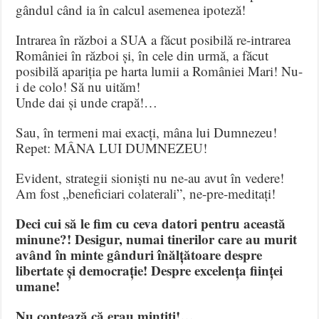
gândul când ia în calcul asemenea ipoteză!
Intrarea în război a SUA a făcut posibilă re-intrarea
României în război și, în cele din urmă, a făcut
posibilă apariția pe harta lumii a României Mari! Nu-
i de colo! Să nu uităm!
Unde dai și unde crapă!…
Sau, în termeni mai exacți, mâna lui Dumnezeu!
Repet: MÂNA LUI DUMNEZEU!
Evident, strategii sioniști nu ne-au avut în vedere!
Am fost „beneficiari colaterali”, ne-pre-meditați!
Deci cui să le fim cu ceva datori pentru această
minune?! Desigur, numai tinerilor care au murit
având în minte gânduri înălțătoare despre
libertate și democrație! Despre excelența ființei
umane!
Nu contează că erau mințiți!…