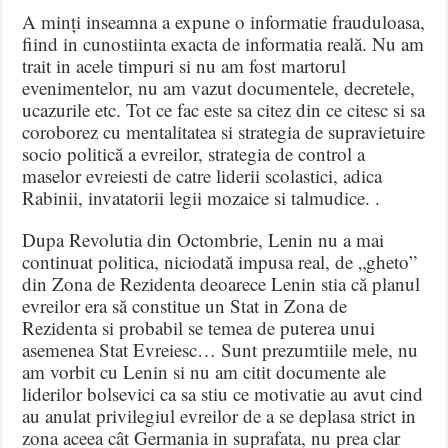
A minți inseamna a expune o informatie frauduloasa,
fiind in cunostiinta exacta de informatia reală. Nu am
trait in acele timpuri si nu am fost martorul
evenimentelor, nu am vazut documentele, decretele,
ucazurile etc. Tot ce fac este sa citez din ce citesc si sa
coroborez cu mentalitatea si strategia de supravietuire
socio politică a evreilor, strategia de control a
maselor evreiesti de catre liderii scolastici, adica
Rabinii, invatatorii legii mozaice si talmudice. .
Dupa Revolutia din Octombrie, Lenin nu a mai
continuat politica, niciodată impusa real, de „gheto”
din Zona de Rezidenta deoarece Lenin stia că planul
evreilor era să constitue un Stat in Zona de
Rezidenta si probabil se temea de puterea unui
asemenea Stat Evreiesc… Sunt prezumtiile mele, nu
am vorbit cu Lenin si nu am citit documente ale
liderilor bolsevici ca sa stiu ce motivatie au avut cind
au anulat privilegiul evreilor de a se deplasa strict in
zona aceea cât Germania in suprafata, nu prea clar