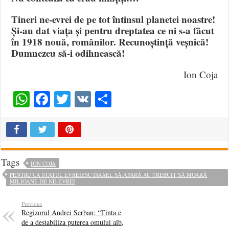
Tineri ne-evrei de pe tot întinsul planetei noastre!
Și-au dat viața și pentru dreptatea ce ni s-a făcut
în 1918 nouă, românilor. Recunoștință veșnică!
Dumnezeu să-i odihnească!
Ion Coja
WhatsApp
Facebook
Twitter
VK
Share
Tags
ION COJA
PENTRU CA STATUL EVREIESC ISRAEL SĂ APARĂ AU TREBUIT SĂ MOARĂ
MILIOANE DE NE-EVREI
Previous
Regizorul Andrei Serban: “Ținta e
de a destabiliza puterea omului alb,