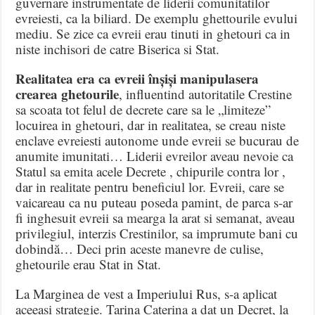
guvernare instrumentate de liderii comunitatilor
evreiesti, ca la biliard. De exemplu ghettourile evului
mediu. Se zice ca evreii erau tinuti in ghetouri ca in
niste inchisori de catre Biserica si Stat.
Realitatea era ca evreii înșiși manipulasera
crearea ghetourile
, influentind autoritatile Crestine
sa scoata tot felul de decrete care sa le „limiteze”
locuirea in ghetouri, dar in realitatea, se creau niste
enclave evreiesti autonome unde evreii se bucurau de
anumite imunitati… Liderii evreilor aveau nevoie ca
Statul sa emita acele Decrete , chipurile contra lor ,
dar in realitate pentru beneficiul lor. Evreii, care se
vaicareau ca nu puteau poseda pamint, de parca s-ar
fi inghesuit evreii sa mearga la arat si semanat, aveau
privilegiul, interzis Crestinilor, sa imprumute bani cu
dobindă… Deci prin aceste manevre de culise,
ghetourile erau Stat in Stat.
La Marginea de vest a Imperiului Rus, s-a aplicat
aceeasi strategie. Tarina Caterina a dat un Decret, la