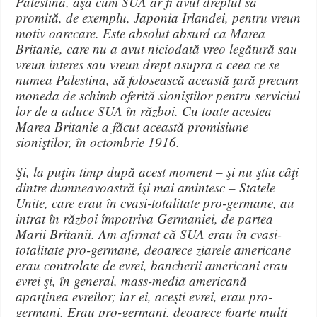
Palestina, aşa cum SUA ar fi avut dreptul să
promită, de exemplu, Japonia Irlandei, pentru vreun
motiv oarecare. Este absolut absurd ca Marea
Britanie, care nu a avut niciodată vreo legătură sau
vreun interes sau vreun drept asupra a ceea ce se
numea Palestina, să folosească această ţară precum
moneda de schimb oferită sioniştilor pentru serviciul
lor de a aduce SUA în război. Cu toate acestea
Marea Britanie a făcut această promisiune
sioniştilor, în octombrie 1916.
Şi, la puţin timp după acest moment – şi nu ştiu câţi
dintre dumneavoastră îşi mai amintesc – Statele
Unite, care erau în cvasi-totalitate pro-germane, au
intrat în război împotriva Germaniei, de partea
Marii Britanii. Am afirmat că SUA erau în cvasi-
totalitate pro-germane, deoarece ziarele americane
erau controlate de evrei, bancherii americani erau
evrei şi, în general, mass-media americană
aparţinea evreilor; iar ei, aceşti evrei, erau pro-
germani. Erau pro-germani, deoarece foarte mulţi