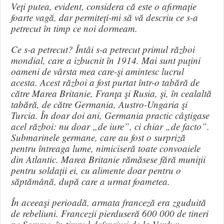
Veţi putea, evident, considera că este o afirmaţie
foarte vagă, dar permiteţi-mi să vă descriu ce s-a
petrecut în timp ce noi dormeam.
Ce s-a petrecut? Întâi s-a petrecut primul război
mondial, care a izbucnit în 1914. Mai sunt puţini
oameni de vârsta mea care-şi amintesc lucrul
acesta. Acest război a fost purtat într-o tabără de
către Marea Britanie, Franţa şi Rusia, şi, în cealaltă
tabără, de către Germania, Austro-Ungaria şi
Turcia. În doar doi ani, Germania practic câştigase
acel război: nu doar „de iure”, ci chiar „de facto”.
Submarinele germane, care au fost o surpriză
pentru întreaga lume, nimiciseră toate convoaiele
din Atlantic. Marea Britanie rămăsese fără muniţii
pentru soldaţii ei, cu alimente doar pentru o
săptămână, după care a urmat foametea.
În aceeaşi perioadă, armata franceză era zguduită
de rebeliuni. Francezii pierduseră 600 000 de tineri