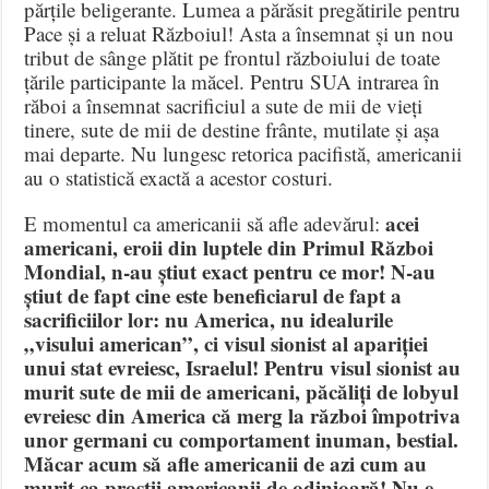
părțile beligerante. Lumea a părăsit pregătirile pentru
Pace și a reluat Războiul! Asta a însemnat și un nou
tribut de sânge plătit pe frontul războiului de toate
țările participante la măcel. Pentru SUA intrarea în
răboi a însemnat sacrificiul a sute de mii de vieți
tinere, sute de mii de destine frânte, mutilate și așa
mai departe. Nu lungesc retorica pacifistă, americanii
au o statistică exactă a acestor costuri.
acei
E momentul ca americanii să afle adevărul:
americani, eroii din luptele din Primul Război
Mondial, n-au știut exact pentru ce mor! N-au
știut de fapt cine este beneficiarul de fapt a
sacrificiilor lor: nu America, nu idealurile
„visului american”, ci visul sionist al apariției
unui stat evreiesc, Israelul! Pentru visul sionist au
murit sute de mii de americani, păcăliți de lobyul
evreiesc din America că merg la război împotriva
unor germani cu comportament inuman, bestial.
Măcar acum să afle americanii de azi cum au
murit ca proștii americanii de odinioară! Nu e