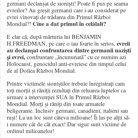
germani declanșat de sioniști! Poate fi pus pe seama
evreilor? Au greșit germanii care i-au considerat pe
evrei vinovați de trădarea din Primul Război
Cine a dat primul în celălalt?
Mondial?!
E clar că, după mărturia lui BENJAMIN
evreii
H.FREEDMAN, pe care o iau foarte în serios,
au declanșat confruntarea dintre germanii naziști
și evrei,
confruntare „încununată” cu ce numim azi
Holocaust, genocidul anti-evreiesc din timpul celui
de al Doilea Război Mondial.
Printre victimele sioniștilor trebuie înregistrați cam
toți morții și răniții rezultați din reluarea luptelor ca
urmare a intervenției SUA în Primul Război
Mondial. Morți și răniți din toate armatele
beligerante. Inclusiv germani, canadieni, italieni sau
ruși! La un loc sunt câteva milioane! Îi las pe alții să-
i numere cât de cât exact! Dar sigur sunt victime de
ordinul milioanelor!