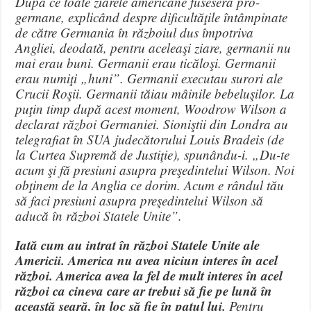
După ce toate ziarele americane fuseseră pro-
germane, explicând despre dificultăţile întâmpinate
de către Germania în războiul dus împotriva
Angliei, deodată, pentru aceleaşi ziare, germanii nu
mai erau buni. Germanii erau ticăloşi. Germanii
erau numiţi „huni”. Germanii executau surori ale
Crucii Roşii. Germanii tăiau mâinile bebeluşilor. La
puţin timp după acest moment, Woodrow Wilson a
declarat război Germaniei. Sioniştii din Londra au
telegrafiat în SUA judecătorului Louis Bradeis (de
la Curtea Supremă de Justiţie), spunându-i. „Du-te
acum şi fă presiuni asupra preşedintelui Wilson. Noi
obţinem de la Anglia ce dorim. Acum e rândul tău
să faci presiuni asupra preşedintelui Wilson să
aducă în război Statele Unite”.
Iată cum au intrat în război Statele Unite ale
Americii. America nu avea niciun interes în acel
război. America avea la fel de mult interes în acel
război ca cineva care ar trebui să fie pe lună în
această seară, în loc să fie în patul lui.
Pentru