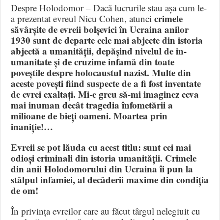
Despre Holodomor – Dacă lucrurile stau așa cum le-
crimele
a prezentat evreul Nicu Cohen, atunci
săvârșite de evreii bolșevici în Ucraina anilor
1930 sunt de departe cele mai abjecte din istoria
abjectă a umanității, depășind nivelul de in-
umanitate și de cruzime infamă din toate
poveștile despre holocaustul nazist. Multe din
aceste povești fiind suspecte de a fi fost inventate
de evrei exaltați. Mi-e greu să-mi imaginez ceva
mai inuman decât tragedia înfometării a
milioane de bieți oameni. Moartea prin
inaniție!…
Evreii se pot lăuda cu acest titlu: sunt cei mai
odioși criminali din istoria umanității. Crimele
din anii Holodomorului din Ucraina îi pun la
stâlpul infamiei, al decăderii maxime din condiția
de om!
În privința evreilor care au făcut târgul nelegiuit cu