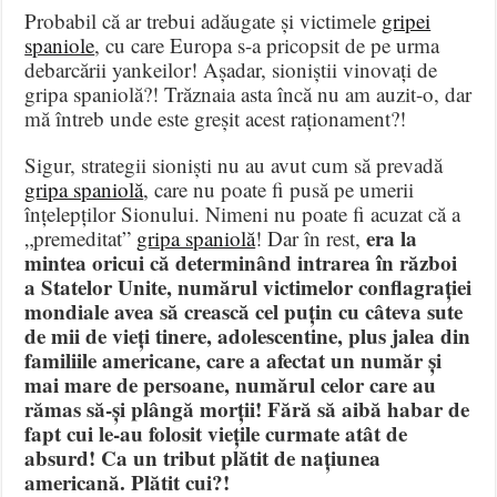
Probabil că ar trebui adăugate și victimele
gripei
spaniole
, cu care Europa s-a pricopsit de pe urma
debarcării yankeilor! Așadar, sioniștii vinovați de
gripa spaniolă?! Trăznaia asta încă nu am auzit-o, dar
mă întreb unde este greșit acest raționament?!
Sigur, strategii sioniști nu au avut cum să prevadă
gripa spaniolă
, care nu poate fi pusă pe umerii
înțelepților Sionului. Nimeni nu poate fi acuzat că a
era la
„premeditat”
gripa spaniolă
! Dar în rest,
mintea oricui că determinând intrarea în război
a Statelor Unite, numărul victimelor conflagrației
mondiale avea să crească cel puțin cu câteva sute
de mii de vieți tinere, adolescentine, plus jalea din
familiile americane, care a afectat un număr și
mai mare de persoane, numărul celor care au
rămas să-și plângă morții! Fără să aibă habar de
fapt cui le-au folosit viețile curmate atât de
absurd! Ca un tribut plătit de națiunea
americană. Plătit cui?!