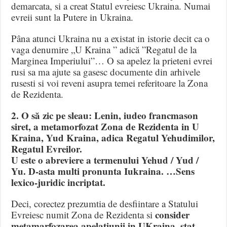
demarcata, si a creat Statul evreiesc Ukraina. Numai
evreii sunt la Putere in Ukraina.
Pâna atunci Ukraina nu a existat in istorie decit ca o
vaga denumire „U Kraina ” adică ”Regatul de la
Marginea Imperiului”… O sa apelez la prieteni evrei
rusi sa ma ajute sa gasesc documente din arhivele
rusesti si voi reveni asupra temei referitoare la Zona
de Rezidenta.
2. O să zic pe sleau: Lenin, iudeo francmason
siret, a metamorfozat Zona de Rezidenta in U
Kraina, Yud Kraina, adica Regatul Yehudimilor,
Regatul Evreilor.
U este o abreviere a termenului Yehud / Yud /
Yu. D-asta multi pronunta Iukraina. …Sens
lexico-juridic incriptat.
Deci, corectez prezumtia de desfiintare a Statului
consider
Evreiesc numit Zona de Rezidenta si
metamarfozarea apelatiunii in UKraina, stat