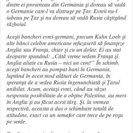
dintre ei proveneau din Germania şi doreau să vadă
o Germanie care-l va distruge pe Ţar. Evreii nu-l
iubeau pe Ţar şi nu doreau să vadă Rusia câştigând
războiul.
Aceşti bancheri evrei-germani, precum Kuhn Loeb şi
alte bănci celebre americane refuzaseră să finanţeze
Anglia sau Franţa, chiar şi cu un dolar. Ei au stat
deoparte spunând: „Câtă vreme vedem Franţa şi
Anglia aliate cu Rusia – nici un cent!” În schimb,
aceşti bancheri au pompat bani în Germania,
luptând în acest mod alături de Germania, în
speranţa de a vedea Rusia îngenunchiată şi Ţarul
anihilat. Acum, aceiaşi evrei, când au văzut
nesperata posibilitate de a obţine Palestina, au mers
în Anglia şi au făcut acest târg. Şi, la vremea
respectivă, aceasta a dus o schimbare totală de
atitudine, exact ca un semafor care trece de pe roşu
pe verde.