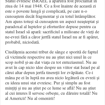
Statul evreiesc ISRAEL a apărut/a fost proclamat în
ziua de 14 mai 1948. Ce a fost înainte de această zi
este o poveste lungă și complicată, pe care n-o
cunoaștem decât fragmentar și cu totul întâmplător.
Am ajuns totuși să cunoaștem un aspect neașteptat și
paradoxal al luptelor și eforturilor depuse pentru ca
statul Israel să apară: sacrificiul a milioane de vieți de
ne-evrei fără a căror jertfă statul Israel nu ar fi apărut,
probabil, niciodată.
Ciudățenia acestui tribut de sânge e sporită de faptul
că victimele respective nu au știut nici unul în ce
scop nobil și-au dat viața cu tot entuziasmul. Nu au
avut în cap nicio idee despre un viitor stat Israel pe al
cărui altar depun jertfa tinereții lor zvăpăiate. Ce-i
mâna pe ei în luptă nu avea nicio legătură cu evreii și
cu ideea unui stat evreiesc. Pur și simplu au fost
mințiți și nu au știut pe ce lume se află! Nu au știut
al cui interes îl servesc orbește, cu dăruire totală! Nu
al Americii! Nu al omenirii!