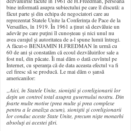
dezvăluirile făcute în 1961 de H.Freedman, persoană
bine informată asupra subiectului pe care îl discută: a
făcut parte și din echipa de negociatori care au
reprezentat Statele Unite la Conferința de Pace de la
Versailles, în 1919. În 1961 a ținut să dezvăluie un
adevăr pe care puțini îl cunoșteau și nici unul nu
avea curajul și autoritatea de a-l spune lumii întregi.
A făcut-o BENJAMIN H.FREDMAN în urmă cu
60 de ani și constatăm că ecoul dezvăluirilor sale a
fost nul, din păcate. Îi mai dăm o dată cuvîntul pe
Internet, cu speranța că de data aceasta efectul va fi
cel firesc să se producă. Le mai dăm o șansă
americanilor:
„Aici, în Statele Unite, sioniştii şi coreligionarii lor
deţin un control total asupra guvernului nostru. Din
foarte multe motive (prea multe şi prea complexe
pentru a le analiza acum), sioniştii şi coreligionarii
lor conduc aceste State Unite, precum nişte monarhi
absoluţi ai acestei ţări.