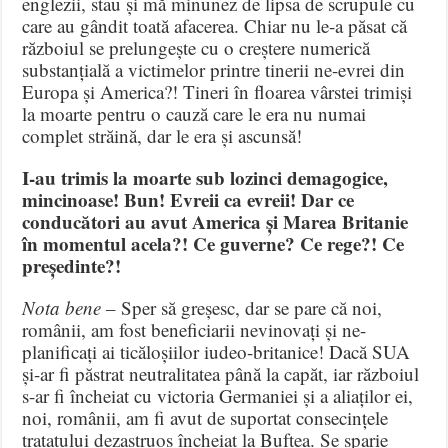
englezii, stau și mă minunez de lipsa de scrupule cu
care au gândit toată afacerea. Chiar nu le-a păsat că
războiul se prelungește cu o creștere numerică
substanțială a victimelor printre tinerii ne-evrei din
Europa și America?! Tineri în floarea vârstei trimiși
la moarte pentru o cauză care le era nu numai
complet străină, dar le era și ascunsă!
I-au trimis la moarte sub lozinci demagogice,
mincinoase! Bun! Evreii ca evreii! Dar ce
conducători au avut America și Marea Britanie
în momentul acela?! Ce guverne? Ce rege?! Ce
președinte?!
Nota bene
– Sper să greșesc, dar se pare că noi,
românii, am fost beneficiarii nevinovați și ne-
planificați ai ticăloșiilor iudeo-britanice! Dacă SUA
și-ar fi păstrat neutralitatea până la capăt, iar războiul
s-ar fi încheiat cu victoria Germaniei și a aliaților ei,
noi, românii, am fi avut de suportat consecințele
tratatului dezastruos încheiat la Buftea. Se sparie