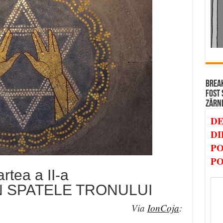
BREAK
FOST 
ZĂRN
DE
DI
PO
PO
rtea a II-a
N SPATELE TRONULUI
Via
IonCoja
: