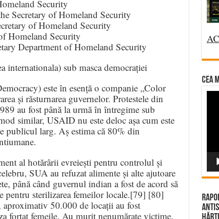
 Homeland Security
the Secretary of Homeland Security
cretary of Homeland Security
 of Homeland Security
AC
etary Department of Homeland Security
a internationala) sub masca democrației
CEA M
mocracy) este în esență o companie „Color
Vi
rarea și răsturnarea guvernelor. Protestele din
Pla
89 au fost până la urmă în întregime sub
mod similar, USAID nu este deloc așa cum este
pe publicul larg. Aș estima că 80% din
 antiumane.
ent al hotărârii evreiești pentru controlul și
celebru, SUA au refuzat alimente și alte ajutoare
te, până când guvernul indian a fost de acord să
pentru sterilizarea femeilor locale.[79] [80]
Rapor
 aproximativ 50.000 de locații au fost
Antis
iza forțat femeile. Au murit nenumărate victime.
Hărțu