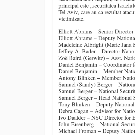
principal este „securitatea Israelu
Tel Aviv, care au ca rezultat atacu
victimizate.
Elliott Abrams – Senior Director
Elliott Abrams – Deputy Nationa
Madeleine Albright (Marie Jana 
Jeffrey A. Bader – Director Nati
Zoë Baird (Gerwitz) – Asst. Nati
Daniel Benjamin – Coordinator f
Daniel Benjamin – Member Natio
Antony Blinken – Member Nation
Samuel (Sandy) Berger – Nationa
Samuel Berger – National Securi
Samuel Berger – Head National S
Tony Blinken – Deputy National
Debra Cagan – Advisor for Natio
Ivo Daalder – NSC Director for 
John Eisenberg – National Secur
Michael Froman – Deputy Nation