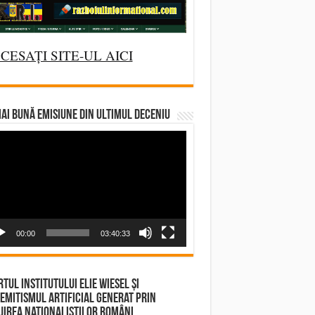
CESAȚI SITE-UL AICI
AI BUNĂ EMISIUNE DIN ULTIMUL DECENIU
deo
yer
00:00
03:40:33
tul Institutului Elie Wiesel și
emitismul Artificial Generat prin
irea Naționaliștilor Români