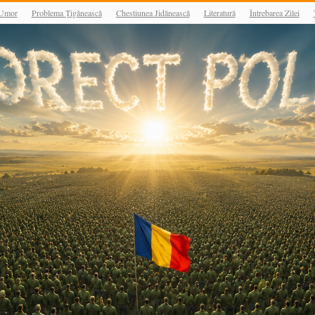
Umor
Problema Țigănească
Chestiunea Jidănească
Literatură
Întrebarea Zilei