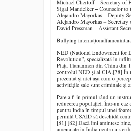
Michael Chertoff – Secretary of
Sigal Mandelker – Counselor to 
Alejandro Mayorkas – Deputy Se
Alejandro Mayorkas – Secretary
David Pressman – Assistant Secr
Bullying internațional(amenintare
NED (National Endowment for De
Revolution”, specializată în infilt
Piața Tiananmen din China din 19
controlul NED și al CIA.[78] În 
prezentat și nici așa cum o perce
activitățile sale sunt criminale și
Pare a fi în primul rând un instrum
reducerea populației. Într-un caz 
pentru India în timpul unei foame
permită USAID să deschidă centre 
[81] [82] Dacă îmi amintesc bine,
amenajate în India pentru a steril