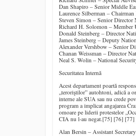
Dan Shapiro – Senior Middle Ea
Laurence Silberman – Chairman 
Steven Simon – Senior Director 
Richard H. Solomon – Member U
Donald Steinberg – Director Nati
James Steinberg – Deputy Nation
Alexander Vershbow – Senior Dir
Chanan Weissman – Director Nat
Neal S. Wolin – National Securi
Securitatea Internă
Acest departament poartă responsab
„teroriştilor” autohtoni, adică a o
interne ale SUA sau nu crede poves
program a implicat angajarea Craft 
omoare pe liderii protestelor „Oc
CIA nu l-au negat.[75] [76] [77]
Alan Bersin – Assistant Secreta