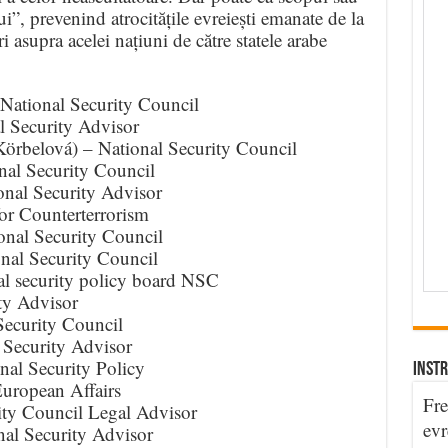
lui”, prevenind atrocitățile evreiești emanate de la
ri asupra acelei națiuni de către statele arabe
 National Security Council
l Security Advisor
Körbelová) – National Security Council
onal Security Council
onal Security Advisor
or Counterterrorism
nal Security Council
al Security Council
l security policy board NSC
ty Advisor
ecurity Council
 Security Advisor
nal Security Policy
INSTR
European Affairs
Fre
ity Council Legal Advisor
evr
al Security Advisor