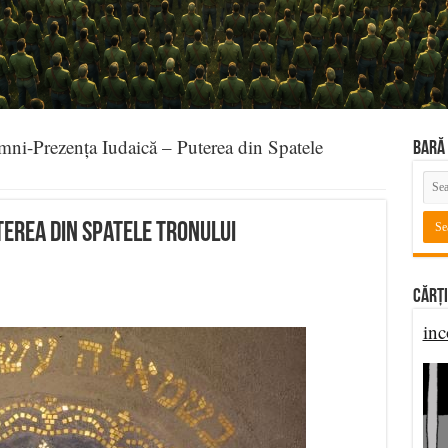
ni-Prezența Iudaică – Puterea din Spatele
BARĂ 
erea din Spatele Tronului
Cărți
inc