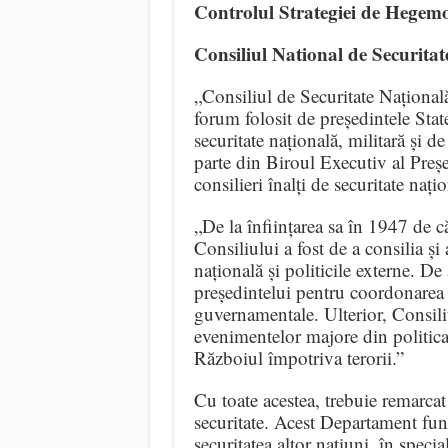
Controlul Strategiei de Hegem
Consiliul National de Securita
„Consiliul de Securitate Național
forum folosit de președintele Sta
securitate națională, militară și d
parte din Biroul Executiv al Preșe
consilieri înalți de securitate nați
„De la înființarea sa în 1947 de 
Consiliului a fost de a consilia și 
națională și politicile externe. De
președintelui pentru coordonarea ac
guvernamentale. Ulterior, Consiliu
evenimentelor majore din politic
Războiul împotriva terorii.”
Cu toate acestea, trebuie remarca
securitate. Acest Departament fun
securitatea altor națiuni, în speci