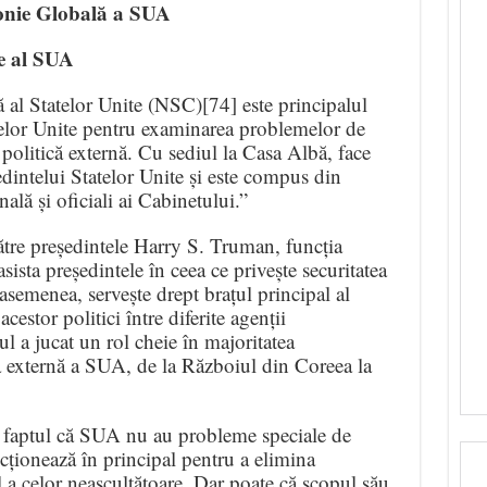
onie Globală a SUA
te al SUA
ă al Statelor Unite (NSC)[74] este principalul
telor Unite pentru examinarea problemelor de
e politică externă. Cu sediul la Casa Albă, face
dintelui Statelor Unite și este compus din
onală și oficiali ai Cabinetului.”
către președintele Harry S. Truman, funcția
asista președintele în ceea ce privește securitatea
 asemenea, servește drept brațul principal al
estor politici între diferite agenții
l a jucat un rol cheie în majoritatea
a externă a SUA, de la Războiul din Coreea la
t faptul că SUA nu au probleme speciale de
cționează în principal pentru a elimina
al a celor neascultătoare. Dar poate că scopul său