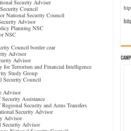
ional Security Adviser
hip
Security Council
or National Security Council
htt
Security Advisor
Policy Planning NSC
tor NSC
rity Council border czar
rity Advisor
CAMP
urity Advisor
 for Terrorism and Financial Intelligence
rity Study Group
l Security Council
e Advisor
 Security Assistance
f Regional Security and Arms Transfers
ional Security Advisor
ty Advisor
 Security Advisor
er to National Security Council