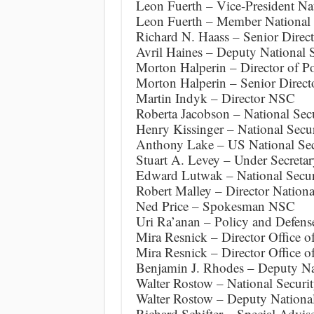
Leon Fuerth – Vice-President Nat
Leon Fuerth – Member National 
Richard N. Haass – Senior Direct
Avril Haines – Deputy National 
Morton Halperin – Director of 
Morton Halperin – Senior Direc
Martin Indyk – Director NSC
Roberta Jacobson – National Secu
Henry Kissinger – National Secu
Anthony Lake – US National Sec
Stuart A. Levey – Under Secretary
Edward Lutwak – National Secu
Robert Malley – Director Nationa
Ned Price – Spokesman NSC
Uri Ra’anan – Policy and Defens
Mira Resnick – Director Office of
Mira Resnick – Director Office o
Benjamin J. Rhodes – Deputy Nat
Walter Rostow – National Securi
Walter Rostow – Deputy National
Richard Schifter – Special Advis