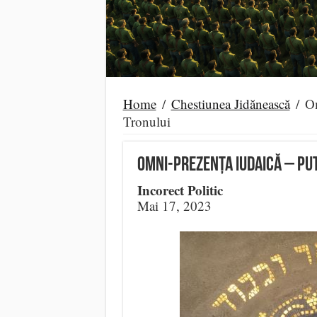
Home
/
Chestiunea Jidănească
/
Om
Tronului
Omni-Prezența Iudaică – Put
Incorect Politic
Mai 17, 2023