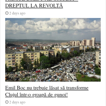
DREPTUL LA REVOLTĂ
2 days ago
Emil Boc nu trebuie lăsat să transforme
Clujul într-o groapă de gunoi!
2 days ago