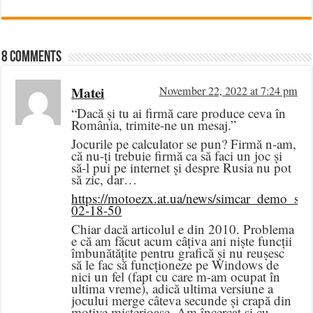
8 comments
Matei
November 22, 2022 at 7:24 pm
“Dacă și tu ai firmă care produce ceva în
România, trimite-ne un mesaj.”
Jocurile pe calculator se pun? Firmă n-am,
că nu-ți trebuie firmă ca să faci un joc și
să-l pui pe internet și despre Rusia nu pot
să zic, dar…
https://motoezx.at.ua/news/simcar_demo_si
02-18-50
Chiar dacă articolul e din 2010. Problema
e că am făcut acum câțiva ani niște funcții
îmbunătățite pentru grafică și nu reușesc
să le fac să funcționeze pe Windows de
nici un fel (fapt cu care m-am ocupat în
ultima vreme), adică ultima versiune a
jocului merge câteva secunde și crapă din
motive misterioase. Am încercat și cu