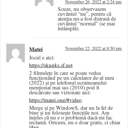
November 26, 2022 at 2:24 pm
Scuze, nu observasem
cuvântul “nu”, pentru că
atenția mi-a fost distrasă de
cuvântul “normal” (se mai
întâmplă).
Matei
November 22, 2022 at 8:50 pm
Jocul e aici:
https://skunks.sf.net
2 filmulețe în care se poate vedea
funcționând pe un calculator de-al meu
(2022) și pe telefonul ucraineanului
menționat mai sus (2010) pod fi
descărcate sau vizionate aici:
https://matei.one/#video
Merge și pe Window$, dar nu la fel de
bine și nu folosește funcțiile noi. Am
înțeles că nu e o problemă dacă-mi fac
reclamă. Oricum, nu e doar gratis, ci chiar
liber.