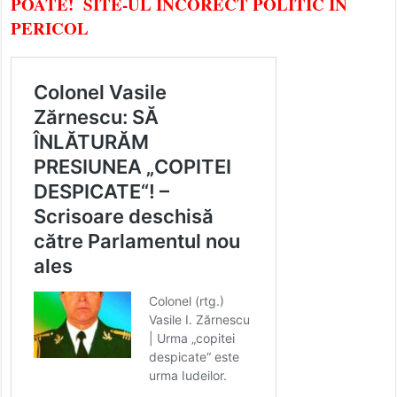
POATE! SITE-UL INCORECT POLITIC ÎN
PERICOL