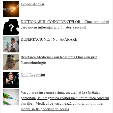
Despre Adevăr
DICȚIONARUL COINCIDENȚELOR – Cine sunt iudeii
care ne-au influențat țara în istoria recentă
DEȘERTĂCIUNE?! Nu, APĂRARE!
Resetarea Medicinei sau Resetarea Omenirii prin
Nanotehnologie
Noul Legământ
Vaccinarea înseamnă crimă, un atentat la sănătatea
personală, la integritatea corporală și intimitatea oricărui
om liber. Medicul ce vaccinează cu forța un om liber
merită să fie pedepsit de acesta