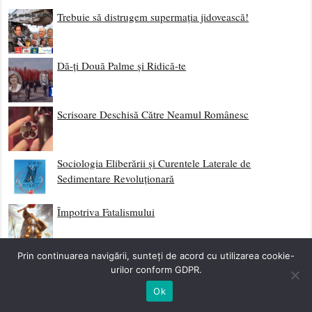
Trebuie să distrugem supermația jidovească!
Dă-ți Două Palme și Ridică-te
Scrisoare Deschisă Către Neamul Românesc
Sociologia Eliberării și Curentele Laterale de
Sedimentare Revoluționară
Împotriva Fatalismului
Prin continuarea navigării, sunteți de acord cu utilizarea cookie-
Începutul Etapei Post-Globaliste – Mass Media Ultimul
urilor conform GDPR.
Obstacol
Ok
Mlaștina Mass Media – Serial Complet