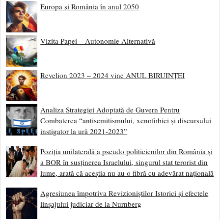
Europa și România în anul 2050
Vizita Papei – Autonomie Alternativă
Revelion 2023 – 2024 vine ANUL BIRUINȚEI
Analiza Strategiei Adoptată de Guvern Pentru
Combaterea “antisemitismului, xenofobiei și discursului
instigator la ură 2021-2023”
Poziția unilaterală a pseudo politicienilor din România și
a BOR în susținerea Israelului, singurul stat terorist din
lume, arată că aceștia nu au o fibră cu adevărat națională
Agresiunea împotriva Revizioniștilor Istorici și efectele
linșajului judiciar de la Nurnberg