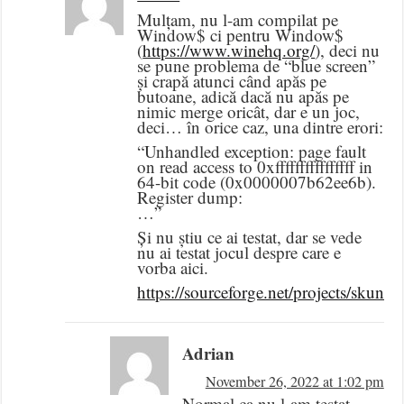
Mulțam, nu l-am compilat pe
Window$ ci pentru Window$
(
https://www.winehq.org/
), deci nu
se pune problema de “blue screen”
și crapă atunci când apăs pe
butoane, adică dacă nu apăs pe
nimic merge oricât, dar e un joc,
deci… în orice caz, una dintre erori:
“Unhandled exception: page fault
on read access to 0xffffffffffffffff in
64-bit code (0x0000007b62ee6b).
Register dump:
…”
Și nu știu ce ai testat, dar se vede
nu ai testat jocul despre care e
vorba aici.
https://sourceforge.net/projects/skunks
Adrian
November 26, 2022 at 1:02 pm
Normal ca nu l-am testat