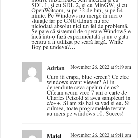
SDL 1, și cu SDL 2, și cu MinGW, și cu
OpenWatcom, și pe 32 de biți, și pe 64 –
nimic. Pe Windows nu merge în nici o
situație iar pe GNU/Linux nu are
niciodată absolut nici un fel de problemă.
Se pare că sistemul de operare Window$ e
încă într-o fază experimentală și nu e gata
pentru a fi utilizat pe scară largă. White
Boy pe undeva?…
Adrian
November 26, 2022 at 9:19 am
Cum iti crapa, blue screen? Ce zice
windows event viewer? Ai in
dependinte ceva apeluri de os?
Citeam acum vreo 7 ani o carte de
Charles Petzold si avea sampleuri in
c/c++. Si am zis hai sa vad si eu. Si
culmea, toate programelele testate
au mers pe windows 10. Succes!
Matei
November 26, 2022 at 9:41 am