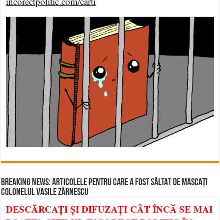
incorectpolitic.com/carti
BREAKING NEWS: ARTICOLELE PENTRU CARE A FOST SĂLTAT DE MASCAȚI
COLONELUL VASILE ZĂRNESCU
DESCĂRCAȚI ȘI DIFUZAȚI CÂT ÎNCĂ SE MAI