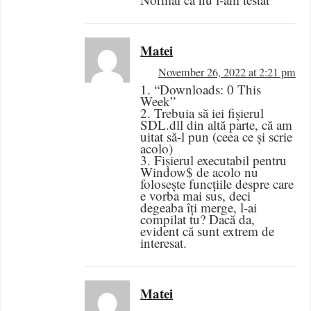
Matei
November 26, 2022 at 2:21 pm
1. “Downloads: 0 This
Week”
2. Trebuia să iei fișierul
SDL.dll din altă parte, că am
uitat să-l pun (ceea ce și scrie
acolo)
3. Fișierul executabil pentru
Window$ de acolo nu
folosește funcțiile despre care
e vorba mai sus, deci
degeaba îți merge, l-ai
compilat tu? Dacă da,
evident că sunt extrem de
interesat.
Matei