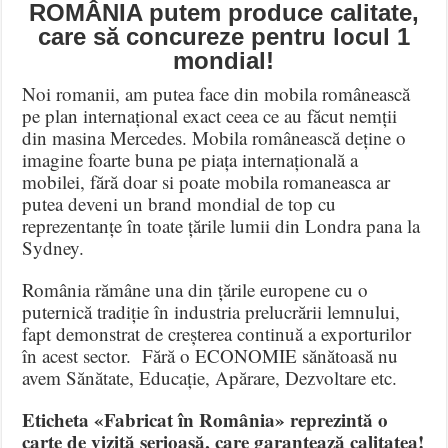
ROMÂNIA putem produce calitate,
care să concureze pentru locul 1
mondial!
Noi romanii, am putea face din mobila românească
pe plan internațional exact ceea ce au făcut nemții
din masina Mercedes. Mobila românească deține o
imagine foarte buna pe piața internațională a
mobilei, fără doar si poate mobila romaneasca ar
putea deveni un brand mondial de top cu
reprezentanțe în toate țările lumii din Londra pana la
Sydney.
România rămâne una din țările europene cu o
puternică tradiție în industria prelucrării lemnului,
fapt demonstrat de creșterea continuă a exporturilor
în acest sector. Fără o ECONOMIE sănătoasă nu
avem Sănătate, Educație, Apărare, Dezvoltare etc.
Eticheta «Fabricat în România» reprezintă o
carte de vizită serioasă, care garantează calitatea!