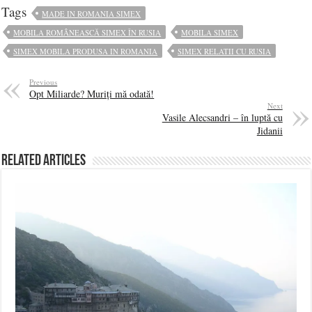
Tags
MADE IN ROMANIA SIMEX
MOBILA ROMÂNEASCĂ SIMEX ÎN RUSIA
MOBILA SIMEX
SIMEX MOBILA PRODUSA IN ROMANIA
SIMEX RELATII CU RUSIA
Previous
Opt Miliarde? Muriți mă odată!
Next
Vasile Alecsandri – în luptă cu
Jidanii
Related Articles