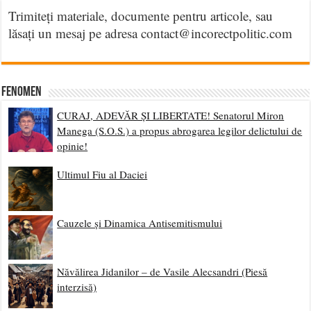
Trimiteți materiale, documente pentru articole, sau
lăsați un mesaj pe adresa contact@incorectpolitic.com
Fenomen
CURAJ, ADEVĂR ȘI LIBERTATE! Senatorul Miron
Manega (S.O.S.) a propus abrogarea legilor delictului de
opinie!
Ultimul Fiu al Daciei
Cauzele și Dinamica Antisemitismului
Năvălirea Jidanilor – de Vasile Alecsandri (Piesă
interzisă)