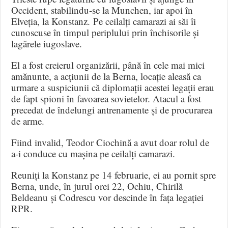
Occident, stabilindu-se la Munchen, iar apoi în
Elveția, la Konstanz. Pe ceilalți camarazi ai săi îi
cunoscuse în timpul periplului prin închisorile și
lagărele iugoslave.
El a fost creierul organizării, până în cele mai mici
amănunte, a acțiunii de la Berna, locație aleasă ca
urmare a suspiciunii că diplomații acestei legații erau
de fapt spioni în favoarea sovietelor. Atacul a fost
precedat de îndelungi antrenamente și de procurarea
de arme.
Fiind invalid, Teodor Ciochină a avut doar rolul de
a-i conduce cu mașina pe ceilalți camarazi.
Reuniți la Konstanz pe 14 februarie, ei au pornit spre
Berna, unde, în jurul orei 22, Ochiu, Chirilă
Beldeanu și Codrescu vor descinde în fața legației
RPR.