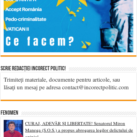
Scrie Redacției Incorect Politic!
Trimiteți materiale, documente pentru articole, sau
lăsați un mesaj pe adresa contact@incorectpolitic.com
Fenomen
CURAJ, ADEVĂR ȘI LIBERTATE! Senatorul Miron
Manega (S.O.S.) a propus abrogarea legilor delictului de
opinie!