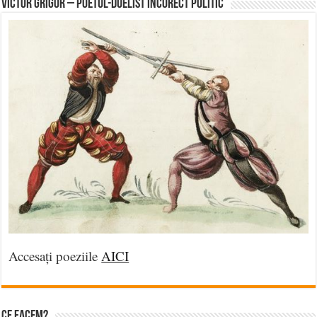
Victor Grigor – Poetul-Duelist Incorect Politic
Accesați poeziile
AICI
Ce facem?