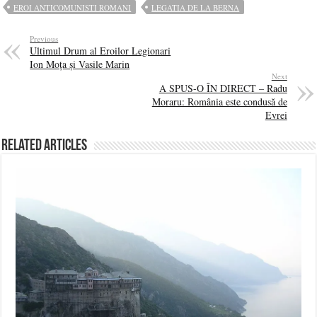
EROI ANTICOMUNISTI ROMANI
LEGATIA DE LA BERNA
Previous
Ultimul Drum al Eroilor Legionari
Ion Moța și Vasile Marin
Next
A SPUS-O ÎN DIRECT – Radu
Moraru: România este condusă de
Evrei
Related Articles