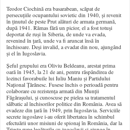
Teodor Ciochină era basarabean, scăpat de
persecuțiile ocupantului sovietic din 1940, și revenit
în ținutul de peste Prut alături de armata germană,
după 1941. Rămas fără un picior, el a fost totuși
deportat de ruși în Siberia, de unde va evada,
revenind în țară, unde va fi aruncat însă în
închisoare. Deși invalid, a evadat din nou, ajungând
și el în Iugoslavia.
Șeful grupului era Oliviu Beldeanu, arestat prima
oară în 1945, la 21 de ani, pentru răspândirea de
lozinci favorabuile lui Iuliu Maniu și Partidului
Național Țărănesc. Fusese închis o perioadă pentru
colaborare cu rezistența armată din Munții
Făgărașului, și cunoscuse pe pielea sa tratamentul
sălbatic al închisorilor politice din România. Avea să
evadeze din țară în 1949, prin Iugoslavia. Serviciile
secrete iugoslave i-au oferit libertatea în schimbul
efectuării unor misiuni de spionaj în România, dar la
Trieste rupe legăturile cu iugoslavii și ajunge în