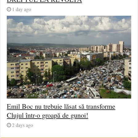
1 day ago
Emil Boc nu trebuie lăsat să transforme
Clujul într-o groapă de gunoi!
2 days ago