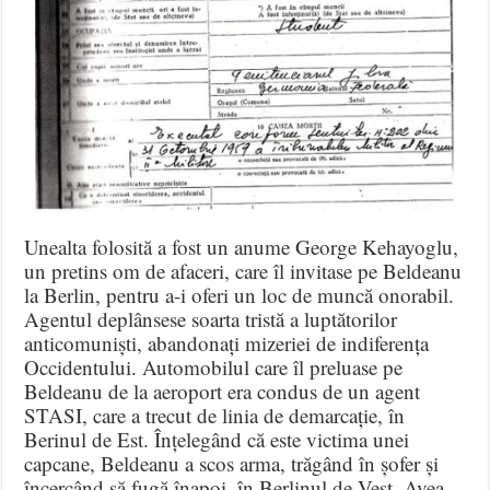
Unealta folosită a fost un anume George Kehayoglu,
un pretins om de afaceri, care îl invitase pe Beldeanu
la Berlin, pentru a-i oferi un loc de muncă onorabil.
Agentul deplânsese soarta tristă a luptătorilor
anticomuniști, abandonați mizeriei de indiferența
Occidentului. Automobilul care îl preluase pe
Beldeanu de la aeroport era condus de un agent
STASI, care a trecut de linia de demarcație, în
Berinul de Est. Înțelegând că este victima unei
capcane, Beldeanu a scos arma, trăgând în șofer și
încercând să fugă înapoi, în Berlinul de Vest. Avea