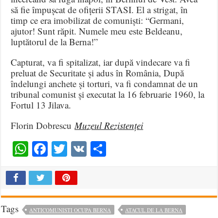
să fie împușcat de ofițerii STASI. El a strigat, în
timp ce era imobilizat de comuniști: “Germani,
ajutor! Sunt răpit. Numele meu este Beldeanu,
luptătorul de la Berna!”
Capturat, va fi spitalizat, iar după vindecare va fi
preluat de Securitate și adus în România, După
îndelungi anchete și torturi, va fi condamnat de un
tribunal comunist și executat la 16 februarie 1960, la
Fortul 13 Jilava.
Florin Dobrescu
Muzeul Rezistenței
WhatsApp
Facebook
Twitter
VK
Share
Tags
ANTICOMUNISTI OCUPA BERNA
ATACUL DE LA BERNA