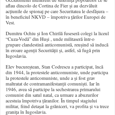
aflau dincolo de Cortina de Fier și au dezvăluit
acțiunile de spionaj pe care Securitatea le desfășura –
în beneficiul NKVD – împotriva țărilor Europei de
Vest.
Dumitru Ochiu și Ion Chirilă fuseseră colegi la liceul
“Cuza-Vodă” din Huși , unde militaseră într-o
grupare clandestină anticomunistă, reușind să inducă
în eroare agenții Securității și, astfel, să fugă prin
Iugoslavia.
Elev bucureștean, Stan Codrescu a participat, încă
din 1944, la protestele anticomuniste, unde participa
la protestele anticomuniste, unde a și fost grav
maltratat de contramanifestanții comuniști. Iar în
1946, avea să participe la sechestrarea primarului
comunist din satul natal, ca urmare a abuzurilor
acestuia împotriva țăranilor. În timpul stagiului
militar, fiind detașat la grăniceri, va profita și va trece
granița în Iugoslavia.