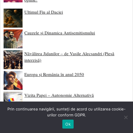
Ultimul Fiu al Daciei
Cauzele și Dinamica Antisemitismului
Năvălirea Jidanilor – de Vasile Alecsandri (Piesă
interzisă)
Europa și România în anul 2050
Vizita Papei – Autonomie Alternativă
Prin continuarea navigării, sunteți de acord cu utilizarea cookie-
urilor conform GDPR.
Revelion 2023 – 2024 vine ANUL BIRUINȚEI
Ok