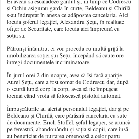
Ei aveau să escaladeze gardul și, în timp ce Codrescu
și Ochiu asigurau garda în curte, Beldeanu și Chirilă
s-au îndreptat în anexa ce adăpostea cancelaria. Aici
locuia șoferul legației, Alexandru Șețu, în realitate
ofițer de Securitate, care locuia aici împreună cu
soția sa.
Pătrunși înăuntru, ei vor proceda cu multă grijă la
imobilizarea soției șui Șețu, începând să caute ore
întregi documentele incriminatoare.
În jurul orei 2 din noapte, avea să își facă apariție
Aurel Șețu, care a fost somat de Codrescu dar, după
o scurtă luptă corp la corp, avea să fie împușcat
tocmai când vroia să folosească pistolul automat.
Împușcăturile au alertat personalul legației, dar și pe
Beldeanu și Chirilă, care părăsiră cancelaria cu sute
de documente. Erich Stoffel, șeful legației, se aruncă
pe fereastră, abandonându-și soția și copii, care însă
au beneficiat de purtarea omenoasă a celor patru