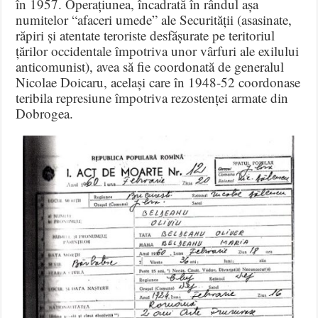
în 1957. Operațiunea, încadrată în rândul așa
numitelor “afaceri umede” ale Securității (asasinate,
răpiri și atentate teroriste desfășurate pe teritoriul
țărilor occidentale împotriva unor vârfuri ale exilului
anticomunist), avea să fie coordonată de generalul
Nicolae Doicaru, același care în 1948-52 coordonase
teribila represiune împotriva rezostenței armate din
Dobrogea.