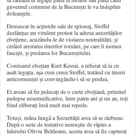
guvernul comunist de la București le va îndeplini
doleanțele.
Demascat în acțiunile sale de spionaj, Stoffel
dezlănțue un virulent protest la adresa autorităților
elvețiene, acuzându-le de violarea neutralității, și
cerând arestarea tinerilor români, pe care îi numea
fasciști, și predarea lor Bucureștiului.
Comisarul elvețian Kurt Kessai, a refuzat să ia cu
asalt legația, așa cum cerea Stoffel, tratând cu tinerii
anticomuniști și convingându-i să se predea.
Ei aveau să fie judecați de o curte elvețiană, primind
pedepse nesemnificative, între patru ani și un an, toți
fiind eliberați însă mult mai repede.
Totuși, mâna lungă a Securității avea să se răzbune.
După o serie de tentative nereușite de răpire a
liderului Oliviu Beldeanu, acesta avea să fie capturat