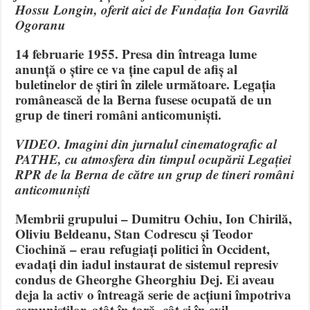
Hossu Longin, oferit aici de Fundația Ion Gavrilă
Ogoranu
14 februarie 1955. Presa din întreaga lume
anunță o știre ce va ține capul de afiș al
buletinelor de știri în zilele următoare. Legația
românească de la Berna fusese ocupată de un
grup de tineri români anticomuniști.
VIDEO. Imagini din jurnalul cinematografic al
PATHE, cu atmosfera din timpul ocupării Legației
RPR de la Berna de către un grup de tineri români
anticomuniști
Membrii grupului – Dumitru Ochiu, Ion Chirilă,
Oliviu Beldeanu, Stan Codrescu și Teodor
Ciochină – erau refugiați politici în Occident,
evadați din iadul instaurat de sistemul represiv
condus de Gheorghe Gheorghiu Dej. Ei aveau
deja la activ o întreagă serie de acțiuni împotriva
comuniștilor, atât în țară, cât și în exil.