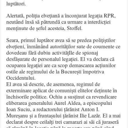
luptători.
Alertată, poliția elvețiană a înconjurat legația RPR,
neutând însă să pătrundă ca urmare a interdicției
menținute de șeful acesteia, Stoffel.
Seara, primul luptător avea să se predea polițiștilor
elvețieni, înmânând autorităților sute de coumente ce
dovedeau fără dubiu activitățIle de spionaj
desfășurate de personalul legației. El va declara că
ocuparea legației are ca scop demascarea acțiunilor
ostile ale regimului de la București împotriva
Occidentului.
El avea să descrie, de asemenea, regimul de
exterminare aplicat de comuniști elitelor deținute în
închisorile politice. Ochiu a susținut ca revendicare
eliberarea generalului Aurel Aldea, a episcopului
Ioan Suciu, a redactorului țărănist Anton I.
Mureșanu și a fruntașului țărănist Ilie Lazăr. El a mai
declarat despre ceilalți trei camarazi ai săi că juraseră
să rămână în legație până la moarte sau până când