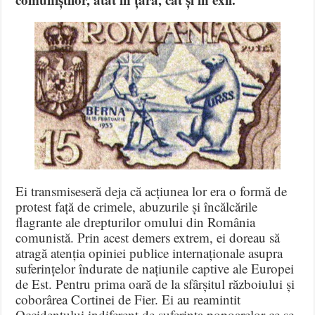
Ei transmiseseră deja că acțiunea lor era o formă de
protest față de crimele, abuzurile și încălcările
flagrante ale drepturilor omului din România
comunistă. Prin acest demers extrem, ei doreau să
atragă atenția opiniei publice internaționale asupra
suferințelor îndurate de națiunile captive ale Europei
de Est. Pentru prima oară de la sfârșitul războiului și
coborârea Cortinei de Fier. Ei au reamintit
Occidentului indiferent de suferința popoarelor ce se