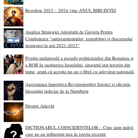
Revelion 2023 – 2024 vine ANUL BIRUINȚEI
Analiza Strategiei Adoptată de Guvern Pentru
Combaterea “antisemitismului, xenofobiei și discursului
instigator la ură 2021-2023”
Poziția unilaterală a pseudo politicienilor din România și
a BOR în susținerea Israelului, singurul stat terorist din
lume, arată că aceștia nu au o fibră cu adevărat națională
Agresiunea împotriva Revizioniștilor Istorici și efectele
linșajului judiciar de la Nurnberg
Despre Adevăr
DICȚIONARUL COINCIDENȚELOR – Cine sunt iudeii
care ne-au influențat țara în istoria recentă