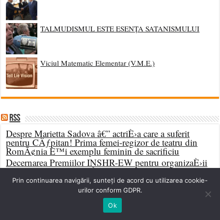
TALMUDISMUL ESTE ESENȚA SATANISMULUI
Viciul Matematic Elementar (V.M.E.)
RSS
Despre Marietta Sadova â€” actriÈ›a care a suferit
pentru CÄƒpitan! Prima femei-regizor de teatru din
RomÃ¢nia È™i exemplu feminin de sacrificiu
Decernarea Premiilor INSHR-EW pentru organizaÈ›ii
– Topul celor mai menÈ›ionate grupuri patriotice
2025-2026
Prin continuarea navigării, sunteți de acord cu utilizarea cookie-
BOMBÄ‚ NUCLEARÄ‚! Diana È˜oÈ™oacÄƒ cere
urilor conform GDPR.
despÄƒgubiri de 20 de milioane de euro institutului
Ok
Elie Wiesel