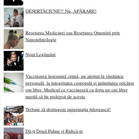
DEȘERTĂCIUNE?! Nu, APĂRARE!
Resetarea Medicinei sau Resetarea Omenirii prin
Nanotehnologie
Noul Legământ
Vaccinarea înseamnă crimă, un atentat la sănătatea
personală, la integritatea corporală și intimitatea oricărui
om liber. Medicul ce vaccinează cu forța un om liber
merită să fie pedepsit de acesta
Trebuie să distrugem supermația jidovească!
Dă-ți Două Palme și Ridică-te