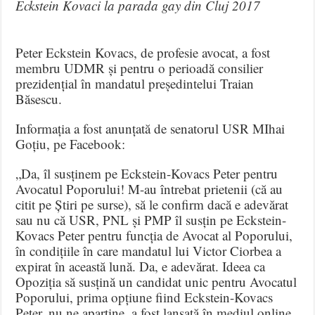
Eckstein Kovaci la parada gay din Cluj 2017
Peter Eckstein Kovacs, de profesie avocat, a fost
membru UDMR și pentru o perioadă consilier
prezidențial în mandatul președintelui Traian
Băsescu.
Informația a fost anunțată de senatorul USR MIhai
Goțiu, pe Facebook:
„Da, îl susținem pe Eckstein-Kovacs Peter pentru
Avocatul Poporului! M-au întrebat prietenii (că au
citit pe Știri pe surse), să le confirm dacă e adevărat
sau nu că USR, PNL și PMP îl susțin pe Eckstein-
Kovacs Peter pentru funcția de Avocat al Poporului,
în condițiile în care mandatul lui Victor Ciorbea a
expirat în această lună. Da, e adevărat. Ideea ca
Opoziția să susțină un candidat unic pentru Avocatul
Poporului, prima opțiune fiind Eckstein-Kovacs
Peter, nu ne aparține, a fost lansată în mediul online,