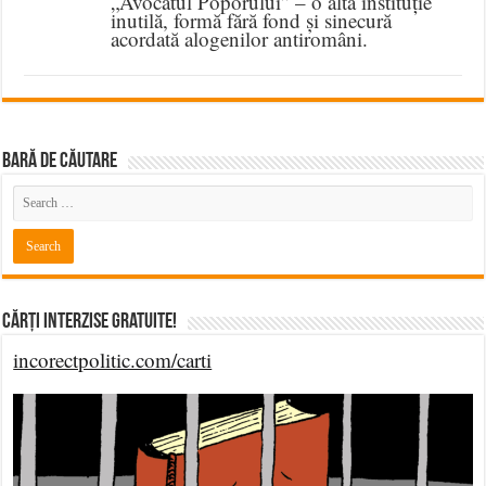
„Avocatul Poporului” – o altă instituție
inutilă, formă fără fond și sinecură
acordată alogenilor antiromâni.
BARĂ DE CĂUTARE
Cărți Interzise Gratuite!
incorectpolitic.com/carti