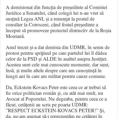
A demisionat din funcția de președinte al Comisiei
Juridice a Senatului, când colegii lui n-au vrut să
susțină Legea ANI, și a renunțat la postul de
consilier la Cotroceni, când fostul președinte a
început să promoveze proiectul distructiv de la Roșia
Montană.
Anul trecut și-a dat demisia din UDMR, în semn de
protest pentru sprijinul pe care partidul lui îl dădea
celor de la PSD și ALDE în asaltul asupra Justiției.
Acestea sunt cele mai cunoscute momente, dar sunt,
însă, și multe altele despre care am cunoștință în
lungii ani în care am militat pentru cauze comune.
Da, Eckstein-Kovacs Peter este ceea ce ar trebui să
fie orice politician român și, cu atât mai mult, un
Avocat al Poporului. Nu degeaba, pentru ceea ce a
făcut, cetățenii au scris pe poarta UDMR:
”RESPECT ECKSTEIN-KOVACS PETER!” Și,
da, ne-am asumat să-i reprezentăm pe cetățeni în