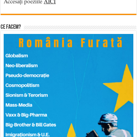
Accesați poeziile
AICI
Ce facem?