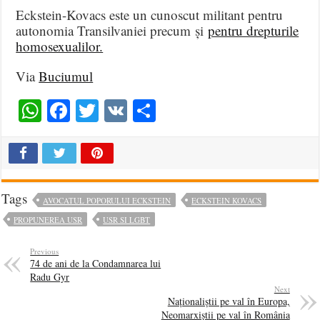
Eckstein-Kovacs este un cunoscut militant pentru
autonomia Transilvaniei precum și
pentru drepturile
homosexualilor.
Via
Buciumul
WhatsApp
Facebook
Twitter
VK
Share
Tags
AVOCATUL POPORULUI ECKSTEIN
ECKSTEIN KOVACS
PROPUNEREA USR
USR SI LGBT
Previous
74 de ani de la Condamnarea lui
Radu Gyr
Next
Naționaliștii pe val în Europa,
Neomarxiștii pe val în România