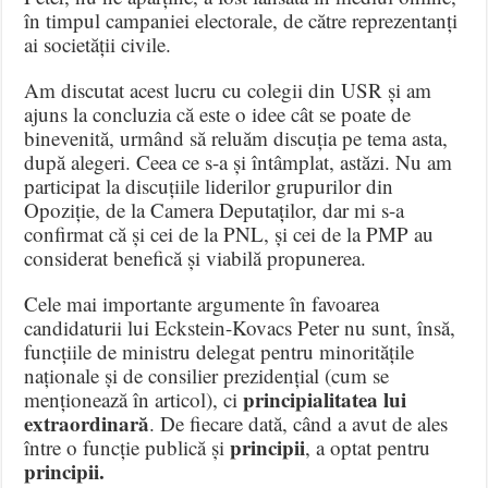
în timpul campaniei electorale, de către reprezentanți
ai societății civile.
Am discutat acest lucru cu colegii din USR și am
ajuns la concluzia că este o idee cât se poate de
binevenită, urmând să reluăm discuția pe tema asta,
după alegeri. Ceea ce s-a și întâmplat, astăzi. Nu am
participat la discuțiile liderilor grupurilor din
Opoziție, de la Camera Deputaților, dar mi s-a
confirmat că și cei de la PNL, și cei de la PMP au
considerat benefică și viabilă propunerea.
Cele mai importante argumente în favoarea
candidaturii lui Eckstein-Kovacs Peter nu sunt, însă,
funcțiile de ministru delegat pentru minoritățile
naționale și de consilier prezidențial (cum se
principialitatea lui
menționează în articol), ci
extraordinară
. De fiecare dată, când a avut de ales
principii
între o funcție publică și
, a optat pentru
principii.