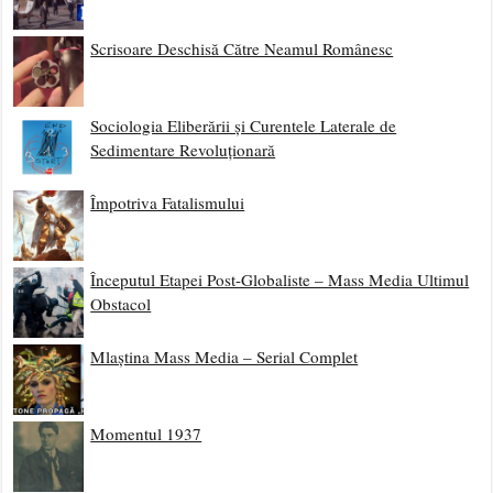
Scrisoare Deschisă Către Neamul Românesc
Sociologia Eliberării și Curentele Laterale de
Sedimentare Revoluționară
Împotriva Fatalismului
Începutul Etapei Post-Globaliste – Mass Media Ultimul
Obstacol
Mlaștina Mass Media – Serial Complet
Momentul 1937