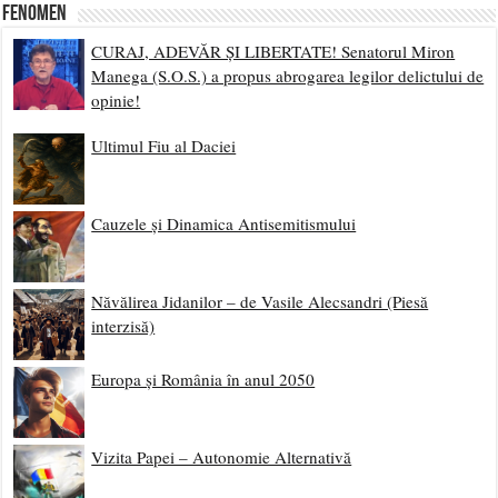
Fenomen
CURAJ, ADEVĂR ȘI LIBERTATE! Senatorul Miron
Manega (S.O.S.) a propus abrogarea legilor delictului de
opinie!
Ultimul Fiu al Daciei
Cauzele și Dinamica Antisemitismului
Năvălirea Jidanilor – de Vasile Alecsandri (Piesă
interzisă)
Europa și România în anul 2050
Vizita Papei – Autonomie Alternativă