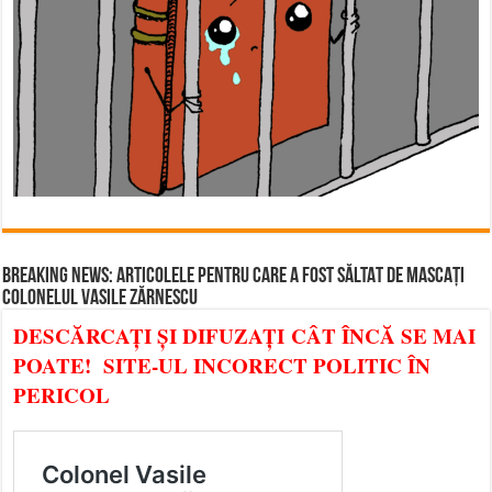
BREAKING NEWS: ARTICOLELE PENTRU CARE A FOST SĂLTAT DE MASCAȚI
COLONELUL VASILE ZĂRNESCU
DESCĂRCAȚI ȘI DIFUZAȚI CÂT ÎNCĂ SE MAI
POATE! SITE-UL INCORECT POLITIC ÎN
PERICOL