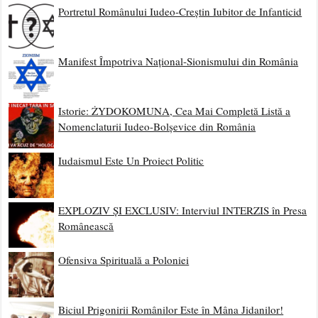
Portretul Românului Iudeo-Creștin Iubitor de Infanticid
Manifest Împotriva Național-Sionismului din România
Istorie: ŻYDOKOMUNA, Cea Mai Completă Listă a
Nomenclaturii Iudeo-Bolșevice din România
Iudaismul Este Un Proiect Politic
EXPLOZIV ȘI EXCLUSIV: Interviul INTERZIS în Presa
Românească
Ofensiva Spirituală a Poloniei
Biciul Prigonirii Românilor Este în Mâna Jidanilor!