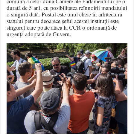
comună a celor două Camere ale Parlamentului pe o
durată de 5 ani, cu posibilitatea reînnoirii mandatului
o singură dată. Postul este unul cheie în arhitectura
statului pentru deoarece șeful acestei instituții este
singurul care poate ataca la CCR o ordonanță de
urgență adoptată de Guvern.