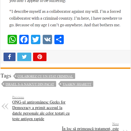
WhatsApp
Facebook
Twitter
VK
Share
Tags
COLABOREZ CU UN STAT CRIMINAL
ISRAEL S-A NASCUT DIN PACAT
YAAKOV SHARETT
Previous
ONG-ul antiromânesc Geeks for
Democracy a primit accesul la
datele personale ale celor testați cu
teste antigen rapide
Next
În loc să primească tratament, este