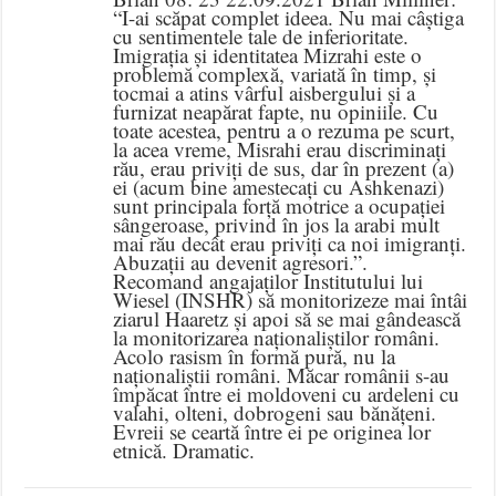
“I-ai scăpat complet ideea. Nu mai câștiga
cu sentimentele tale de inferioritate.
Imigrația și identitatea Mizrahi este o
problemă complexă, variată în timp, și
tocmai a atins vârful aisbergului și a
furnizat neapărat fapte, nu opiniile. Cu
toate acestea, pentru a o rezuma pe scurt,
la acea vreme, Misrahi erau discriminați
rău, erau priviți de sus, dar în prezent (a)
ei (acum bine amestecați cu Ashkenazi)
sunt principala forță motrice a ocupației
sângeroase, privind în jos la arabi mult
mai rău decât erau priviți ca noi imigranți.
Abuzații au devenit agresori.”.
Recomand angajaților Institutului lui
Wiesel (INSHR) să monitorizeze mai întâi
ziarul Haaretz și apoi să se mai gândească
la monitorizarea naționaliștilor români.
Acolo rasism în formă pură, nu la
naționaliștii români. Măcar românii s-au
împăcat între ei moldoveni cu ardeleni cu
valahi, olteni, dobrogeni sau bănățeni.
Evreii se ceartă între ei pe originea lor
etnică. Dramatic.