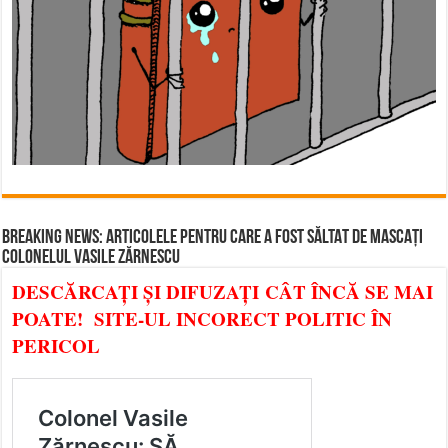
BREAKING NEWS: ARTICOLELE PENTRU CARE A FOST SĂLTAT DE MASCAȚI
COLONELUL VASILE ZĂRNESCU
DESCĂRCAȚI ȘI DIFUZAȚI CÂT ÎNCĂ SE MAI
POATE! SITE-UL INCORECT POLITIC ÎN
PERICOL