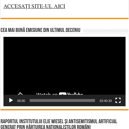
ACCESAȚI SITE-UL AICI
CEA MAI BUNĂ EMISIUNE DIN ULTIMUL DECENIU
Video
Player
00:00
03:40:33
Raportul Institutului Elie Wiesel și Antisemitismul Artificial
Generat prin Hărțuirea Naționaliștilor Români