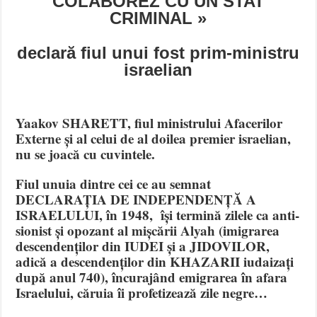
COLABOREZ CU UN STAT
CRIMINAL »
declară fiul unui fost prim-ministru
israelian
Yaakov SHARETT, fiul ministrului Afacerilor
Externe și al celui de al doilea premier israelian,
nu se joacă cu cuvintele.
Fiul unuia dintre cei ce au semnat
DECLARAȚIA DE INDEPENDENȚĂ A
ISRAELULUI, în 1948, își termină zilele ca anti-
sionist și opozant al mișcării Alyah (imigrarea
descendenților din IUDEI și a JIDOVILOR,
adică a descendenților din KHAZARII iudaizați
după anul 740), încurajând emigrarea în afara
Israelului, căruia îi profetizează zile negre…