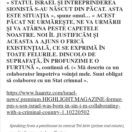
« STATUL ISRAEL ȘI INTREPRINDEREA
SIONISTĂ S-AU NĂSCUT DIN PĂCAT. ASTA
ESTE SITUAȚIA », spune omul… « ACEST
PĂCAT NE URMĂREȘTE, NE VA URMĂRII
ȘI VA ATÂRNA PESTE CAPETELE
NOASTRE. NOI ÎL JUSTIFICĂM ȘI
ACEASTA A AJUNS O FRICĂ
EXISTENȚIALĂ, CE SE EXPRIMĂ ÎN
TOATE FELURILE. DINCOLO DE
SUPRAFAȚĂ, ÎN PROFUNZIMI E O
FURTUNĂ », continuă el. (« Mă descriu ca un
colaborator împotriva voinței mele. Sunt obligat
să colaborez cu un Stat crimnal ».
https://www.haaretz.com/israel-
news/.premium.HIGHLIGHT.MAGAZINE-former-
pm-s-son-israel-was-born-in-sin-i-m-collaborating-
with-a-criminal-country-1.10220502