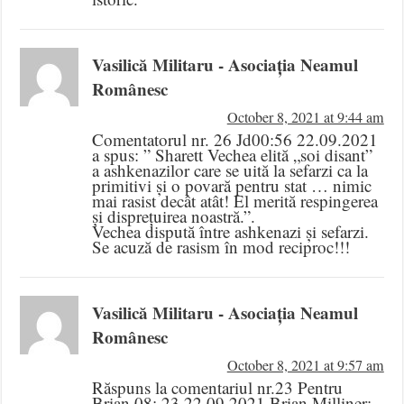
Vasilică Militaru - Asociația Neamul
Românesc
October 8, 2021 at 9:44 am
Comentatorul nr. 26 Jd00:56 22.09.2021
a spus: ” Sharett Vechea elită „soi disant”
a ashkenazilor care se uită la sefarzi ca la
primitivi și o povară pentru stat … nimic
mai rasist decât atât! El merită respingerea
și disprețuirea noastră.”.
Vechea dispută între ashkenazi și sefarzi.
Se acuză de rasism în mod reciproc!!!
Vasilică Militaru - Asociația Neamul
Românesc
October 8, 2021 at 9:57 am
Răspuns la comentariul nr.23 Pentru
Brian 08: 23 22.09.2021 Brian Milliner: