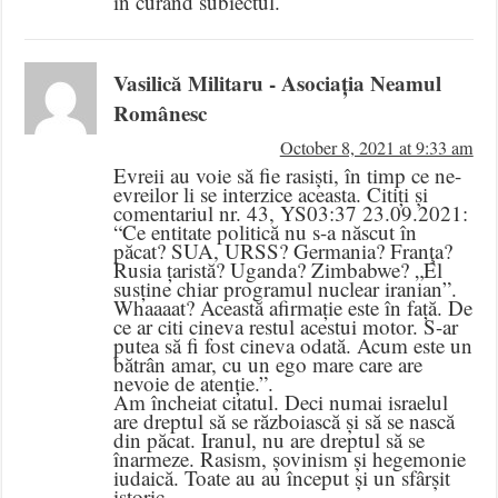
în curând subiectul.
Vasilică Militaru - Asociația Neamul
Românesc
October 8, 2021 at 9:33 am
Evreii au voie să fie rasiști, în timp ce ne-
evreilor li se interzice aceasta. Citiți și
comentariul nr. 43, YS03:37 23.09.2021:
“Ce entitate politică nu s-a născut în
păcat? SUA, URSS? Germania? Franţa?
Rusia țaristă? Uganda? Zimbabwe? „El
susține chiar programul nuclear iranian”.
Whaaaat? Această afirmație este în față. De
ce ar citi cineva restul acestui motor. S-ar
putea să fi fost cineva odată. Acum este un
bătrân amar, cu un ego mare care are
nevoie de atenție.”.
Am încheiat citatul. Deci numai israelul
are dreptul să se războiască și să se nască
din păcat. Iranul, nu are dreptul să se
înarmeze. Rasism, șovinism și hegemonie
iudaică. Toate au au început și un sfârșit
istoric.