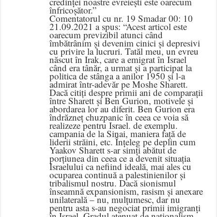
credinței noastre evreiești este oarecum
înfricoșător.”
Comentatorul cu nr. 19 Smadar 00: 10
21.09.2021 a spus: “Acest articol este
oarecum previzibil atunci când
îmbătrânim și devenim cinici și depresivi
cu privire la lucruri. Tatăl meu, un evreu
născut în Irak, care a emigrat în Israel
când era tânăr, a urmat și a participat la
politica de stânga a anilor 1950 și l-a
admirat într-adevăr pe Moshe Sharett.
Dacă citiți despre primii ani de comparații
între Sharett și Ben Gurion, motivele și
abordarea lor au diferit. Ben Gurion era
îndrăzneț chuzpanic în ceea ce voia să
realizeze pentru Israel. de exemplu.
campania de la Sinai, maniera față de
liderii străini, etc. Înțeleg pe deplin cum
Yaakov Sharett s-ar simți abătut de
porțiunea din ceea ce a devenit situația
Israelului ca nefiind ideală, mai ales cu
ocuparea continuă a palestinienilor și
tribalismul nostru. Dacă sionismul
înseamnă expansionism, rasism și anexare
unilaterală – nu, mulțumesc, dar nu
pentru asta s-au negociat primii imigranți
în Israel. Gradul atenuat de naționalism