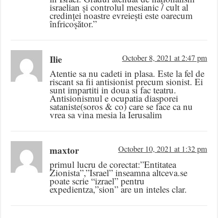
israelian și controlul mesianic / cult al
credinței noastre evreiești este oarecum
înfricoșător.”
Ilie
October 8, 2021 at 2:47 pm
Atentie sa nu cadeti in plasa. Este la fel de
riscant sa fii antisionist precum sionist. Ei
sunt impartiti in doua si fac teatru.
Antisionismul e ocupatia diasporei
sataniste(soros & co) care se face ca nu
vrea sa vina mesia la Ierusalim
maxtor
October 10, 2021 at 1:32 pm
primul lucru de corectat:”Entitatea
Zionista”,”Israel” inseamna altceva.se
poate scrie “izrael” pentru
expedientza,”sion” are un inteles clar.