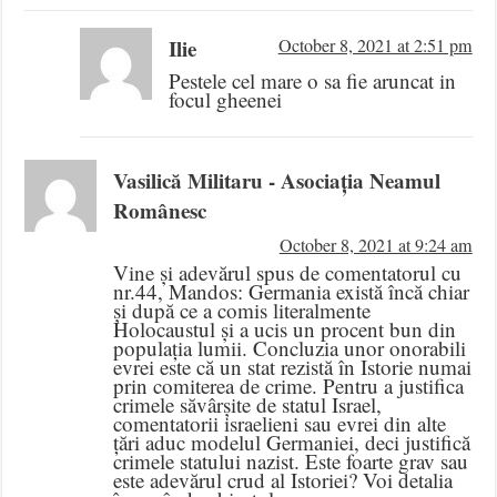
Ilie
October 8, 2021 at 2:51 pm
Pestele cel mare o sa fie aruncat in
focul gheenei
Vasilică Militaru - Asociația Neamul
Românesc
October 8, 2021 at 9:24 am
Vine și adevărul spus de comentatorul cu
nr.44, Mandos: Germania există încă chiar
și după ce a comis literalmente
Holocaustul și a ucis un procent bun din
populația lumii. Concluzia unor onorabili
evrei este că un stat rezistă în Istorie numai
prin comiterea de crime. Pentru a justifica
crimele săvârșite de statul Israel,
comentatorii israelieni sau evrei din alte
țări aduc modelul Germaniei, deci justifică
crimele statului nazist. Este foarte grav sau
este adevărul crud al Istoriei? Voi detalia