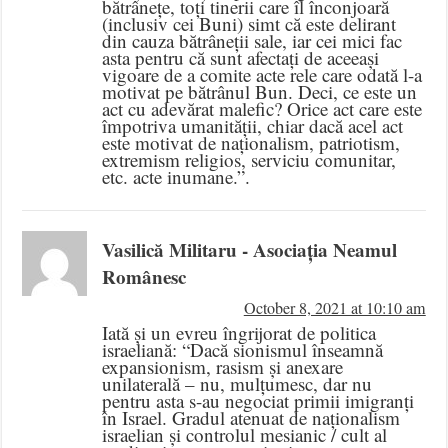
bătrânețe, toți tinerii care îl înconjoară
(inclusiv cei Buni) simt că este delirant
din cauza bătrâneții sale, iar cei mici fac
asta pentru că sunt afectați de aceeași
vigoare de a comite acte rele care odată l-a
motivat pe bătrânul Bun. Deci, ce este un
act cu adevărat malefic? Orice act care este
împotriva umanității, chiar dacă acel act
este motivat de naționalism, patriotism,
extremism religios, serviciu comunitar,
etc. acte inumane.”.
Vasilică Militaru - Asociația Neamul
Românesc
October 8, 2021 at 10:10 am
Iată și un evreu îngrijorat de politica
israeliană: “Dacă sionismul înseamnă
expansionism, rasism și anexare
unilaterală – nu, mulțumesc, dar nu
pentru asta s-au negociat primii imigranți
în Israel. Gradul atenuat de naționalism
israelian și controlul mesianic / cult al