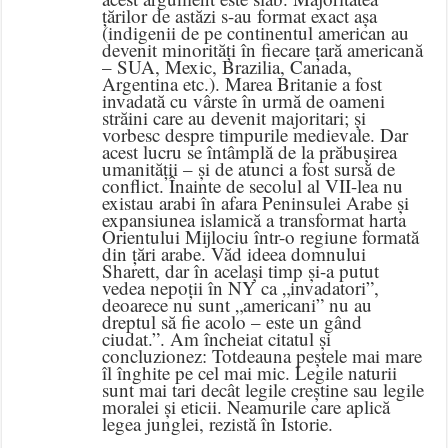
țărilor de astăzi s-au format exact așa
(indigenii de pe continentul american au
devenit minorități în fiecare țară americană
– SUA, Mexic, Brazilia, Canada,
Argentina etc.). Marea Britanie a fost
invadată cu vârste în urmă de oameni
străini care au devenit majoritari; și
vorbesc despre timpurile medievale. Dar
acest lucru se întâmplă de la prăbușirea
umanității – și de atunci a fost sursă de
conflict. Înainte de secolul al VII-lea nu
existau arabi în afara Peninsulei Arabe și
expansiunea islamică a transformat harta
Orientului Mijlociu într-o regiune formată
din țări arabe. Văd ideea domnului
Sharett, dar în același timp și-a putut
vedea nepoții în NY ca „invadatori”,
deoarece nu sunt „americani” nu au
dreptul să fie acolo – este un gând
ciudat.”. Am încheiat citatul și
concluzionez: Totdeauna peștele mai mare
îl înghite pe cel mai mic. Legile naturii
sunt mai tari decât legile creștine sau legile
moralei și eticii. Neamurile care aplică
legea junglei, rezistă în Istorie.