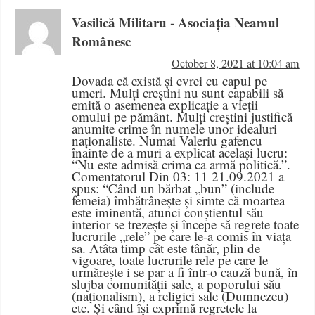
Vasilică Militaru - Asociația Neamul
Românesc
October 8, 2021 at 10:04 am
Dovada că există și evrei cu capul pe
umeri. Mulți creștini nu sunt capabili să
emită o asemenea explicație a vieții
omului pe pământ. Mulți creștini justifică
anumite crime în numele unor idealuri
naționaliste. Numai Valeriu gafencu
înainte de a muri a explicat același lucru:
“Nu este admisă crima ca armă politică.”.
Comentatorul Din 03: 11 21.09.2021 a
spus: “Când un bărbat „bun” (include
femeia) îmbătrânește și simte că moartea
este iminentă, atunci conștientul său
interior se trezește și începe să regrete toate
lucrurile „rele” pe care le-a comis în viața
sa. Atâta timp cât este tânăr, plin de
vigoare, toate lucrurile rele pe care le
urmărește i se par a fi într-o cauză bună, în
slujba comunității sale, a poporului său
(naționalism), a religiei sale (Dumnezeu)
etc. Și când își exprimă regretele la