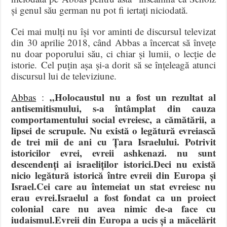
și genul său german nu pot fi iertați niciodată.
Cei mai mulți nu își vor aminti de discursul televizat
din 30 aprilie 2018, când Abbas a încercat să învețe
nu doar poporului său, ci chiar și lumii, o lecție de
istorie. Cel puțin așa și-a dorit să se înțeleagă atunci
discursul lui de televiziune.
„Holocaustul nu a fost un rezultat al
Abbas
:
antisemitismului, s-a întâmplat din cauza
comportamentului social evreiesc, a cămătării, a
lipsei de scrupule. Nu există o legătură evreiască
de trei mii de ani cu Țara Israelului. Potrivit
istoricilor evrei, evreii ashkenazi. nu sunt
descendenți ai israeliților istorici.Deci nu există
nicio legătură istorică între evreii din Europa și
Israel.Cei care au întemeiat un stat evreiesc nu
erau evrei.Israelul a fost fondat ca un proiect
colonial care nu avea nimic de-a face cu
iudaismul.Evreii din Europa a ucis și a măcelărit