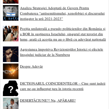
Analiza Strategiei Adoptată de Guvern Pentru
Combaterea “antisemitismului, xenofobiei și discursului
instigator la ură 2021-2023”
Poziția unilaterală a pseudo politicienilor din România și
a BOR în susținerea Israelului, singurul stat terorist din
lume, arată că aceștia nu au o fibră cu adevărat națională
Agresiunea împotriva Revizioniștilor Istorici și efectele
linșajului judiciar de la Nurnberg
Despre Adevăr
DICȚIONARUL COINCIDENȚELOR – Cine sunt iudeii
care ne-au influențat țara în istoria recentă
DEȘERTĂCIUNE?! Nu, APĂRARE!