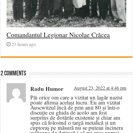
Comandantul Legionar Nicolae Crăcea
23 hours ago
2 comments
Radu Humor
August 23, 2022 at 4:46 pm
Păi orice om care a vizitat un lagăr nazist
poate afirma același lucru. Eu am vizitat
Auscwitzul încă de prin anii 80 și într-o
discuție cu ghida de acolo am fost
surprins de dotările existente și chiar am
spus că folosind o targă metalică și un
cuptoraș pe măsură nu se puteau incinera
milioane de deținuți ( că nu erau numai