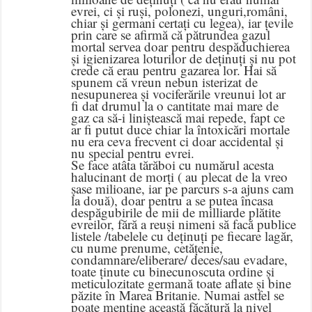
evrei, ci și ruși, polonezi, unguri,români,
chiar și germani certați cu legea), iar țevile
prin care se afirmă că pătrundea gazul
mortal servea doar pentru despăduchierea
și igienizarea loturilor de deținuți și nu pot
crede că erau pentru gazarea lor. Hai să
spunem că vreun nebun isterizat de
nesupunerea și vociferările vreunui lot ar
fi dat drumul la o cantitate mai mare de
gaz ca să-i liniștească mai repede, fapt ce
ar fi putut duce chiar la întoxicări mortale
nu era ceva frecvent ci doar accidental și
nu special pentru evrei.
Se face atâta tărăboi cu numărul acesta
halucinant de morți ( au plecat de la vreo
șase milioane, iar pe parcurs s-a ajuns cam
la două), doar pentru a se putea încasa
despăgubirile de mii de milliarde plătite
evreilor, fără a reuși nimeni să facă publice
listele /tabelele cu deținuți pe fiecare lagăr,
cu nume prenume, cetățenie,
condamnare/eliberare/ deces/sau evadare,
toate ținute cu binecunoscuta ordine și
meticulozitate germană toate aflate și bine
păzite în Marea Britanie. Numai astfel se
poate menține această făcătură la nivel