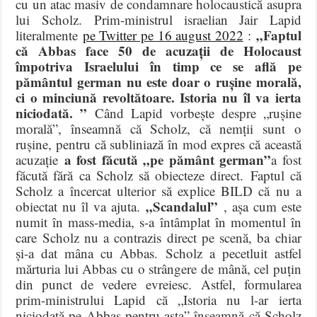
cu un atac masiv de condamnare holocaustică asupra
lui Scholz. Prim-ministrul israelian Jair Lapid
„Faptul
literalmente
pe Twitter pe 16 august 2022
:
că Abbas face 50 de acuzații de Holocaust
împotriva Israelului în timp ce se află pe
pământul german nu este doar o rușine morală,
ci o minciună revoltătoare. Istoria nu îl va ierta
niciodată. ”
Când Lapid vorbește despre „rușine
morală”, înseamnă că Scholz, că nemții sunt o
rușine, pentru că subliniază în mod expres că această
a fost făcută „pe pământ german”
acuzație
a fost
făcută fără ca Scholz să obiecteze direct. Faptul că
Scholz a încercat ulterior să explice BILD că nu a
„Scandalul”
obiectat nu îl va ajuta.
, așa cum este
numit în mass-media, s-a întâmplat în momentul în
care Scholz nu a contrazis direct pe scenă, ba chiar
și-a dat mâna cu Abbas. Scholz a pecetluit astfel
mărturia lui Abbas cu o strângere de mână, cel puțin
din punct de vedere evreiesc. Astfel, formularea
prim-ministrului Lapid că „Istoria nu l-ar ierta
niciodată pe Abbas pentru asta” înseamnă că Scholz