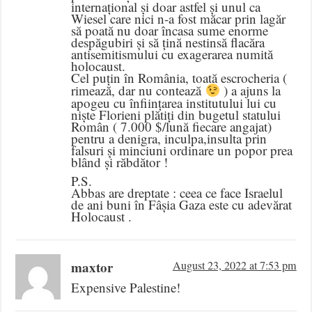
internațional și doar astfel și unul ca
Wiesel care nici n-a fost măcar prin lagăr
să poată nu doar încasa sume enorme
despăgubiri și să țină nestinsă flacăra
antisemitismului cu exagerarea numită
holocaust.
Cel puțin în România, toată escrocheria (
rimează, dar nu contează
) a ajuns la
apogeu cu înființarea institutului lui cu
niște Florieni plătiți din bugetul statului
Român ( 7.000 $/lună fiecare angajat)
pentru a denigra, inculpa,insulta prin
falsuri și minciuni ordinare un popor prea
blând și răbdător !
P.S.
Abbas are dreptate : ceea ce face Israelul
de ani buni în Fâșia Gaza este cu adevărat
Holocaust .
maxtor
August 23, 2022 at 7:53 pm
Expensive Palestine!