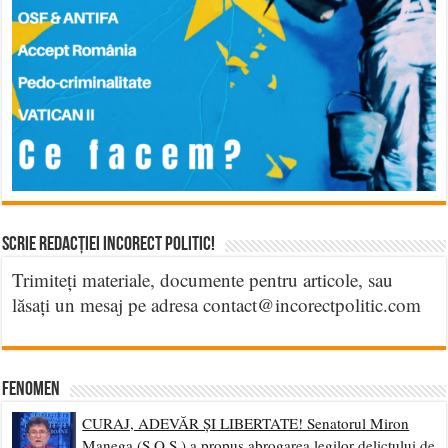
Scrie Redacției Incorect Politic!
Trimiteți materiale, documente pentru articole, sau
lăsați un mesaj pe adresa contact@incorectpolitic.com
Fenomen
CURAJ, ADEVĂR ȘI LIBERTATE! Senatorul Miron
Manega (S.O.S.) a propus abrogarea legilor delictului de