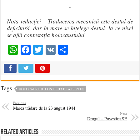
*
Nota redacției – Traducerea mecanică este destul de
deficitară, dar în mare se înțelege destul: la ce nivel
se află contestația holocaustului
WhatsApp
Facebook
Twitter
VK
Share
Tags
HOLOCAUSTUL CONTESTAT LA BERLIN
Previous
Marea trădare de la 23 august 1944
Next
Drogul – Povestire SF
Related Articles