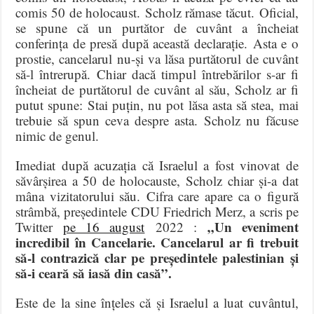
comis 50 de holocaust. Scholz rămase tăcut. Oficial,
se spune că un purtător de cuvânt a încheiat
conferința de presă după această declarație. Asta e o
prostie, cancelarul nu-și va lăsa purtătorul de cuvânt
să-l întrerupă. Chiar dacă timpul întrebărilor s-ar fi
încheiat de purtătorul de cuvânt al său, Scholz ar fi
putut spune: Stai puțin, nu pot lăsa asta să stea, mai
trebuie să spun ceva despre asta. Scholz nu făcuse
nimic de genul.
Imediat după acuzația că Israelul a fost vinovat de
săvârșirea a 50 de holocauste, Scholz chiar și-a dat
mâna vizitatorului său. Cifra care apare ca o figură
strâmbă, președintele CDU Friedrich Merz, a scris pe
„Un eveniment
Twitter
pe 16 august
2022 :
incredibil în Cancelarie. Cancelarul ar fi trebuit
să-l contrazică clar pe președintele palestinian și
să-i ceară să iasă din casă”.
Este de la sine înțeles că și Israelul a luat cuvântul,