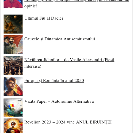
opinie!
Ultimul Fiu al Daciei
Cauzele și Dinamica Antisemitismului
Năvălirea Jidanilor – de Vasile Alecsandri (Piesă
interzisă)
Europa și România în anul 2050
Vizita Papei – Autonomie Alternativă
Revelion 2023 – 2024 vine ANUL BIRUINȚEI