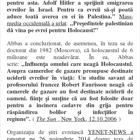
pentru asta. Adolf Hitler a sprijinit emigrarea
evreilor în Israel. Pentru ca evreii să-și poată
aduce toată averea cu ei în Palestina.”
Mass-
„Președintele palestinian
media occidentală a urlat
:
dă vina pe evrei pentru Holocaust!”
Abbas a concluzionat, de asemenea, în teza sa de
doctorat din 1982 (Moscova), că holocaustul de 6
milioane este neadevărat. În ea, Abbas
„Influența omului care neagă Holocaustul.
scrie:
Asupra camerelor de gazare presupuse destinate
uciderii evreilor în viață: Un studiu savant al
profesorului francez Robert Faurisson neagă că
camerele de gazare au fost destinate uciderii de
oameni. ființe și susține că au fost folosite doar
pentru a incinera cadavre din grija pentru
răspândirea bolilor și infecțiilor în
regiune”.
(
The Sun
, New York, 12.10.2006
)
Organizația de știri evreiască
YENET-NEWS a
raportat pe 26 noiembrie 2014
despre teza de