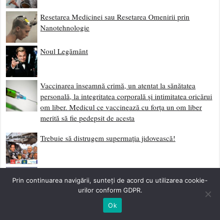
Resetarea Medicinei sau Resetarea Omenirii prin
Nanotehnologie
Noul Legământ
Vaccinarea înseamnă crimă, un atentat la sănătatea
personală, la integritatea corporală și intimitatea oricărui
om liber. Medicul ce vaccinează cu forța un om liber
merită să fie pedepsit de acesta
Trebuie să distrugem supermația jidovească!
Dă-ți Două Palme și Ridică-te
Prin continuarea navigării, sunteți de acord cu utilizarea cookie-
urilor conform GDPR.
Ok
Scrisoare Deschisă Către Neamul Românesc