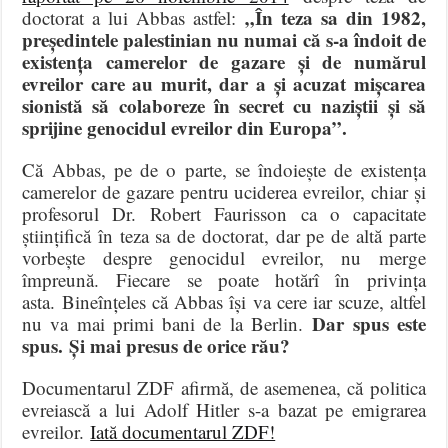
„În teza sa din 1982,
doctorat a lui Abbas astfel:
președintele palestinian nu numai că s-a îndoit de
existența camerelor de gazare și de numărul
evreilor care au murit, dar a și acuzat mișcarea
sionistă să colaboreze în secret cu naziștii și să
sprijine genocidul evreilor din Europa”.
Că Abbas, pe de o parte, se îndoiește de existența
camerelor de gazare pentru uciderea evreilor, chiar și
profesorul Dr. Robert Faurisson ca o capacitate
științifică în teza sa de doctorat, dar pe de altă parte
vorbește despre genocidul evreilor, nu merge
împreună. Fiecare se poate hotărî în privința
asta. Bineînțeles că Abbas își va cere iar scuze, altfel
Dar spus este
nu va mai primi bani de la Berlin.
spus. Și mai presus de orice rău?
Documentarul ZDF afirmă, de asemenea, că politica
evreiască a lui Adolf Hitler s-a bazat pe emigrarea
evreilor.
Iată documentarul ZDF!