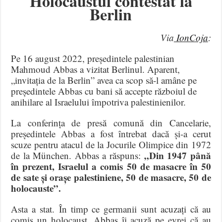
Holocaustul contestat la
Berlin
Via
IonCoja
:
Pe 16 august 2022, președintele palestinian
Mahmoud Abbas a vizitat Berlinul. Aparent,
„invitația de la Berlin” avea ca scop să-l amâne pe
președintele Abbas cu bani să accepte războiul de
anihilare al Israelului împotriva palestinienilor.
La conferința de presă comună din Cancelarie,
președintele Abbas a fost întrebat dacă și-a cerut
scuze pentru atacul de la Jocurile Olimpice din 1972
„Din 1947 până
de la München. Abbas a răspuns:
în prezent, Israelul a comis 50 de masacre în 50
de sate și orașe palestiniene, 50 de masacre, 50 de
holocauste”.
Asta a stat. În timp ce germanii sunt acuzați că au
comis un holocaust, Abbas îi acuză pe evrei că au