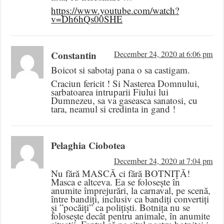
https://www.youtube.com/watch?
v=Dh6hQs00SHE
Constantin
December 24, 2020 at 6:06 pm
Boicot si sabotaj pana o sa castigam.
Craciun fericit ! Si Nasterea Domnului,
sarbatoarea intruparii Fiului lui
Dumnezeu, sa va gaseasca sanatosi, cu
tara, neamul si credinta in gand !
Pelaghia Ciobotea
December 24, 2020 at 7:04 pm
Nu fără MASCĂ ci fără BOTNIȚĂ!
Masca e altceva. Ea se folosește în
anumite împrejurări, la carnaval, pe scenă,
între bandiți, inclusiv ca bandiți convertiți
și ”pocăiți” ca polițiști. Botnița nu se
folosește decât pentru animale, în anumite