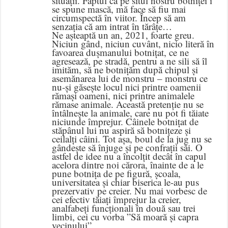
situații. Faptul că pe situl nostru botniței i
se spune mască, mă face să fiu mai
circumspectă în viitor. Încep să am
senzația că am intrat în tărâțe…
Ne așteaptă un an, 2021, foarte greu.
Niciun gând, niciun cuvânt, nicio literă în
favoarea dușmanului botnițat, ce ne
agresează, pe stradă, pentru a ne sili să îl
imităm, să ne botnițăm după chipul și
asemănarea lui de monstru – monstru ce
nu-și găsește locul nici printre oamenii
rămași oameni, nici printre animalele
rămase animale. Această pretenție nu se
întâlnește la animale, care nu pot fi tăiate
niciunde împrejur. Câinele botnițat de
stăpânul lui nu aspiră să botnițeze și
ceilalți câini. Tot așa, boul de la jug nu se
gândește să înjuge și pe confrații săi. O
astfel de idee nu a încolțit decât în capul
acelora dintre noi cărora, înainte de a le
pune botnița de pe figură, școala,
universitatea și chiar biserica le-au pus
prezervativ pe creier. Nu mai vorbesc de
cei efectiv tăiați împrejur la creier,
analfabeți funcționali în două sau trei
limbi, cei cu vorba ”Să moară și capra
vecinului”.