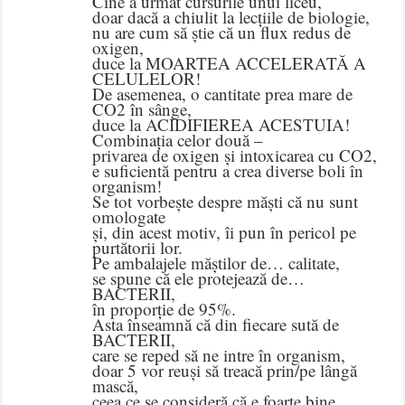
Cine a urmat cursurile unui liceu,
doar dacă a chiulit la lecțiile de biologie,
nu are cum să știe că un flux redus de
oxigen,
duce la MOARTEA ACCELERATĂ A
CELULELOR!
De asemenea, o cantitate prea mare de
CO2 în sânge,
duce la ACIDIFIEREA ACESTUIA!
Combinația celor două –
privarea de oxigen și intoxicarea cu CO2,
e suficientă pentru a crea diverse boli în
organism!
Se tot vorbește despre măști că nu sunt
omologate
și, din acest motiv, îi pun în pericol pe
purtătorii lor.
Pe ambalajele măștilor de… calitate,
se spune că ele protejează de…
BACTERII,
în proporție de 95%.
Asta înseamnă că din fiecare sută de
BACTERII,
care se reped să ne intre în organism,
doar 5 vor reuși să treacă prin/pe lângă
mască,
ceea ce se consideră că e foarte bine,