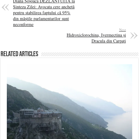
Diana Șoșoacă DEZLĂNȚUITĂ la
Sinteza Zilei: Avocata cere anchetă
pentru stabilirea faptului că 95%
din măștile parlamentarilor sunt
neconforme
Next
Hidroxiclorochina, Ivermectina și
Dracula din Carpați
Related Articles