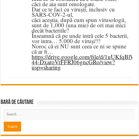
căci de aia sunt omologate.
Dar ce te faci cu virușii, inclusiv cu
SARS-COV-2-ul,
căci aceștia, după cum spun virusologii,
sunt de 1,000 (una mie) de ori mai mici
decât bacteriile?
Înseamnă că pe unde intră cele 5 bacterii,
vor intra… 5.000 de viruși!!!
Noroc că ei NU sunt ceea ce ni se spune
că ar fi…
https://drive.google.com/file/d/1uUKfqBlW9
44-DxaroVrFFRJ06gncGRo/view?
usp=sharing
BARĂ DE CĂUTARE