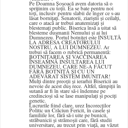
Pe Doamna Șoșoacă avem datoria să o
sprijinim cu toții. Ea se bate pentru noi
toți, inclusiv pentru slabii de înger ce s-au
lăsat bornițați. Senatorii, ziariștii și ceilalți,
care o atacă ar trebui anatemizați și
blestemați public. Biserica însă a uitat să
blesteme dușmanii Nemului și ai lui
Dumnezeu. Portul botniței este INSULTĂ
LA ADRESA CREATORULUI
NOSTRU, A LUI DUMNEZEU. Ar
trebui să facem o rubrică permanentă:
BOTNIȚAREA ȘI VACCINAREA
ÎNSEAMNĂ INSULTAREA LUI
DUMNEZEU, CARE NE-A FĂCUT
FĂRĂ BOTNIȚĂ ȘI CU UN
ADEVĂRAT SISTEM IMUNITAR!
Mulți dintre preoții și ierarhii Bisericii au
nevoie de acest duș rece. Altfel, tâmpiții în
sutană ar fi în stare să-i îndemne pe
credincioși să se lase manipulați și pociți
genetic.
Lucrurile fiind clare, urez Incorecților
Politic un Crăciun Fericit, în casele și
familiile lor, fără să-i uite pe bunicii,
străbunicii și strămoșii care, fără studii
universitare, au trecut prin viață, au văzut