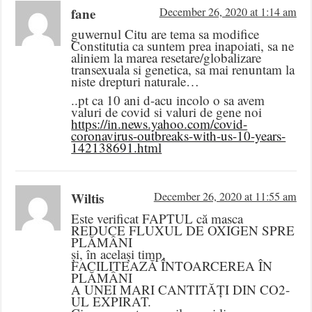
fane
December 26, 2020 at 1:14 am
guwernul Citu are tema sa modifice
Constitutia ca suntem prea inapoiati, sa ne
aliniem la marea resetare/globalizare
transexuala si genetica, sa mai renuntam la
niste drepturi naturale…
..pt ca 10 ani d-acu incolo o sa avem
valuri de covid si valuri de gene noi
https://in.news.yahoo.com/covid-
coronavirus-outbreaks-with-us-10-years-
142138691.html
Wiltis
December 26, 2020 at 11:55 am
Este verificat FAPTUL că masca
REDUCE FLUXUL DE OXIGEN SPRE
PLĂMÂNI
și, în același timp,
FACILITEAZĂ ÎNTOARCEREA ÎN
PLĂMÂNI
A UNEI MARI CANTITĂȚI DIN CO2-
UL EXPIRAT.