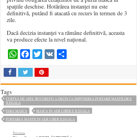
spațiile deschise. Hotărârea instanței nu este
definitivă, putând fi atacată cu recurs în termen de 3
zile.
Dacă decizia instanței va rămâne definitivă, aceasta
va produce efecte la nivel național.
WhatsApp
Facebook
Twitter
VK
Share
Tags
CURTEA DE APEL BUCURESTI A DECIS CA IMPUNEREA PURTARII MASTILOR E
ILEGALA
FARA MASCA
MASCA IN AER LIBER E ILEGALA
PURTAREA MASTII IN AER LIBER ILEGALA
Previous