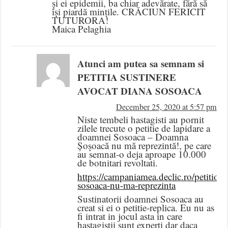
și ei epidemii, ba chiar adevărate, fără să
își piardă mințile. CRĂCIUN FERICIT
TUTURORA!
Maica Pelaghia
Atunci am putea sa semnam si
PETITIA SUSTINERE
AVOCAT DIANA SOSOACA
December 25, 2020 at 5:57 pm
Niste tembeli hastagisti au pornit
zilele trecute o petitie de lapidare a
doamnei Sosoaca – Doamna
Șoșoacă nu mă reprezintă!, pe care
au semnat-o deja aproape 10.000
de botnitari revoltati.
https://campaniamea.declic.ro/petitio
sosoaca-nu-ma-reprezinta
Sustinatorii doamnei Sosoaca au
creat si ei o petitie-replica. Eu nu as
fi intrat in jocul asta in care
hastagistii sunt experti dar daca