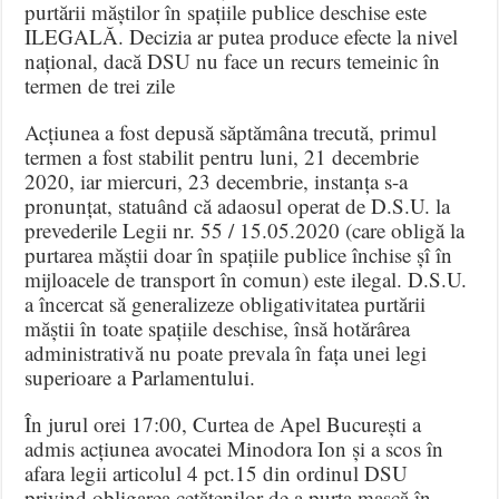
purtării măștilor în spațiile publice deschise este
ILEGALĂ. Decizia ar putea produce efecte la nivel
național, dacă DSU nu face un recurs temeinic în
termen de trei zile
Acțiunea a fost depusă săptămâna trecută, primul
termen a fost stabilit pentru luni, 21 decembrie
2020, iar miercuri, 23 decembrie, instanța s-a
pronunțat, statuând că adaosul operat de D.S.U. la
prevederile Legii nr. 55 / 15.05.2020 (care obligă la
purtarea măștii doar în spațiile publice închise șî în
mijloacele de transport în comun) este ilegal. D.S.U.
a încercat să generalizeze obligativitatea purtării
măștii în toate spațiile deschise, însă hotărârea
administrativă nu poate prevala în fața unei legi
superioare a Parlamentului.
În jurul orei 17:00, Curtea de Apel București a
admis acțiunea avocatei Minodora Ion și a scos în
afara legii articolul 4 pct.15 din ordinul DSU
privind obligarea cetățenilor de a purta mască în