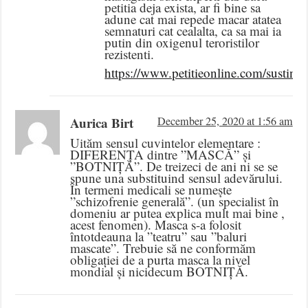
petitia deja exista, ar fi bine sa
adune cat mai repede macar atatea
semnaturi cat cealalta, ca sa mai ia
putin din oxigenul teroristilor
rezistenti.
https://www.petitieonline.com/sustin
Aurica Birt
December 25, 2020 at 1:56 am
Uităm sensul cuvintelor elementare :
DIFERENȚA dintre ”MASCĂ” și
”BOTNIȚĂ”. De treizeci de ani ni se se
spune una substituind sensul adevărului.
În termeni medicali se numește
”schizofrenie generală”. (un specialist în
domeniu ar putea explica mult mai bine ,
acest fenomen). Masca s-a folosit
întotdeauna la ”teatru” sau ”baluri
mascate”. Trebuie să ne conformăm
obligației de a purta masca la nivel
mondial și nicidecum BOTNIȚĂ.