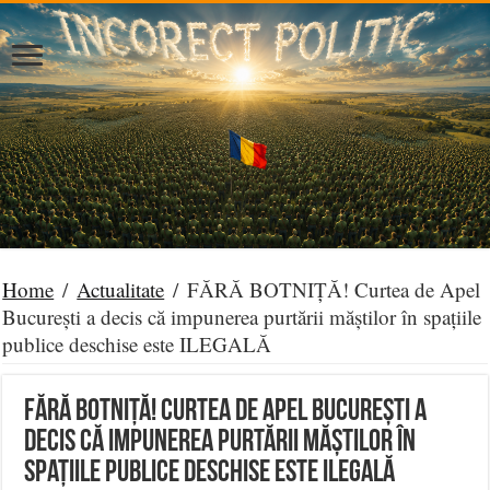
Home
/
Actualitate
/
FĂRĂ BOTNIȚĂ! Curtea de Apel
București a decis că impunerea purtării măștilor în spațiile
publice deschise este ILEGALĂ
FĂRĂ BOTNIȚĂ! Curtea de Apel București a
decis că impunerea purtării măștilor în
spațiile publice deschise este ILEGALĂ