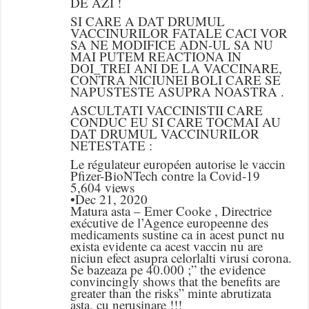
DE AZI !
SI CARE A DAT DRUMUL
VACCINURILOR FATALE CACI VOR
SA NE MODIFICE ADN-UL SA NU
MAI PUTEM REACTIONA IN
DOI_TREI ANI DE LA VACCINARE,
CONTRA NICIUNEI BOLI CARE SE
NAPUSTESTE ASUPRA NOASTRA .
ASCULTATI VACCINISTII CARE
CONDUC EU SI CARE TOCMAI AU
DAT DRUMUL VACCINURILOR
NETESTATE :
Le régulateur européen autorise le vaccin
Pfizer-BioNTech contre la Covid-19
5,604 views
•Dec 21, 2020
Matura asta – Emer Cooke , Directrice
exécutive de l’Agence europeenne des
medicaments sustine ca in acest punct nu
exista evidente ca acest vaccin nu are
niciun efect asupra celorlalti virusi corona.
Se bazeaza pe 40.000 ;” the evidence
convincingly shows that the benefits are
greater than the risks” minte abrutizata
asta, cu nerusinare !!!