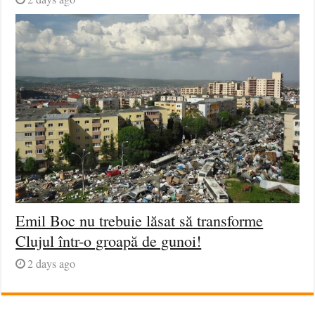
Emil Boc nu trebuie lăsat să transforme
Clujul într-o groapă de gunoi!
2 days ago