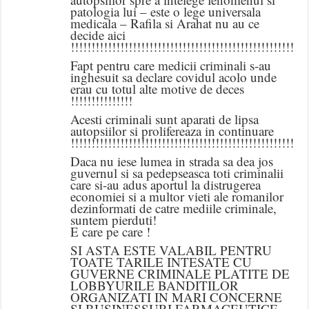
patologia lui – este o lege universala
medicala – Rafila si Arahat nu au ce
decide aici
!!!!!!!!!!!!!!!!!!!!!!!!!!!!!!!!!!!!!!!!!!!!!!!!!!!!!!!!!
Fapt pentru care medicii criminali s-au
inghesuit sa declare covidul acolo unde
erau cu totul alte motive de deces
!!!!!!!!!!!!!!!
Acesti criminali sunt aparati de lipsa
autopsiilor si prolifereaza in continuare
!!!!!!!!!!!!!!!!!!!!!!!!!!!!!!!!!!!!!!!!!!!!!!!!!!!!!!!!!
Daca nu iese lumea in strada sa dea jos
guvernul si sa pedepseasca toti criminalii
care si-au adus aportul la distrugerea
economiei si a multor vieti ale romanilor
dezinformati de catre mediile criminale,
suntem pierduti!
E care pe care !
SI ASTA ESTE VALABIL PENTRU
TOATE TARILE INTESATE CU
GUVERNE CRIMINALE PLATITE DE
LOBBYURILE BANDITILOR
ORGANIZATI IN MARI CONCERNE
SI BUSINESSURI FARMACEUTICE,