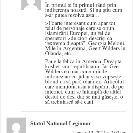
În primul si în primul rând prin
indiferența noastră. Și nu știu cum
s-ar putea rezolva asta…
>Foarte interesant cum apar tot
felul de personaje care se opun
islamizării Europei, un fel de
sperietori >de ciori descriși ca
“extrema dreaptă”, Georgia Meloni,
Mile în Argentina, Geert Wilders în
Olanda, etc.
Pai e la fel ca în America. Dreapta
kosher sunt republicanii. Iar Geer
Wilders e chiar corcitură de
indonezian cu jidan și se vopsește
blond ca să pară olandez. Articolul
care menționa asta a dispărut de pe
internet, cum se întâmplă de altfel
destul de des, dar se mai găsește, o
să trebuiască să-l caut.
Statul National Legionar
January 12, 2024 at 2:00 pm