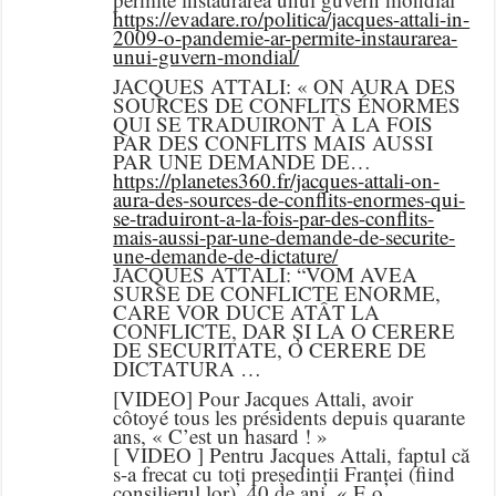
https://evadare.ro/politica/jacques-attali-in-
2009-o-pandemie-ar-permite-instaurarea-
unui-guvern-mondial/
JACQUES ATTALI: « ON AURA DES
SOURCES DE CONFLITS ÉNORMES
QUI SE TRADUIRONT À LA FOIS
PAR DES CONFLITS MAIS AUSSI
PAR UNE DEMANDE DE…
https://planetes360.fr/jacques-attali-on-
aura-des-sources-de-conflits-enormes-qui-
se-traduiront-a-la-fois-par-des-conflits-
mais-aussi-par-une-demande-de-securite-
une-demande-de-dictature/
JACQUES ATTALI: “VOM AVEA
SURSE DE CONFLICTE ENORME,
CARE VOR DUCE ATÂT LA
CONFLICTE, DAR ȘI LA O CERERE
DE SECURITATE, O CERERE DE
DICTATURA …
[VIDEO] Pour Jacques Attali, avoir
côtoyé tous les présidents depuis quarante
ans, « C’est un hasard ! »
[ VIDEO ] Pentru Jacques Attali, faptul că
s-a frecat cu toți președinții Franței (fiind
consilierul lor), 40 de ani, « E o