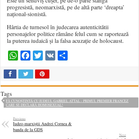
Este un sendviș cușer, pe de-o parte stânga
progresistă, neomarxistă, pe de altă parte ‘dreapta’
național-sionistă.
Hârtia de turnesol în judecarea autenticitătii
personajelor politice rămâne felul cum se raportează
la puterea iudaică și la falsa acuzație de holocaust.
WhatsApp
Facebook
Twitter
VK
Share
Tags
FĂ CUNOȘTINTĂ CU IUDEUL GABRIEL ATTAL - PRIMUL PREMIER FRANCEZ
CARE SE DECLARĂ HOMOSEXUAL!
Previous
Iudeo-marxiştii Andrei Cornea &
banda de la GDS
Next