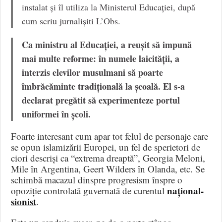
instalat și îl utiliza la Ministerul Educației, după
cum scriu jurnalișiti L’Obs.
Ca ministru al Educației, a reușit să impună
mai multe reforme: în numele laicității, a
interzis elevilor musulmani să poarte
îmbrăcăminte tradițională la școală. El s-a
declarat pregătit să experimenteze portul
uniformei în școli.
Foarte interesant cum apar tot felul de personaje care
se opun islamizării Europei, un fel de sperietori de
ciori descriși ca “extrema dreaptă”, Georgia Meloni,
Mile în Argentina, Geert Wilders în Olanda, etc. Se
schimbă macazul dinspre progresism înspre o
național-
opoziție controlată guvernată de curentul
sionist
.