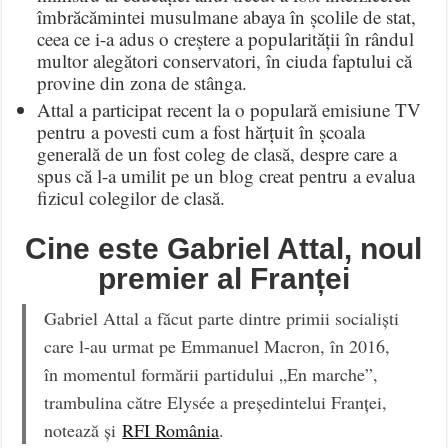
îmbrăcămintei musulmane abaya în școlile de stat,
ceea ce i-a adus o creștere a popularității în rândul
multor alegători conservatori, în ciuda faptului că
provine din zona de stânga.
Attal a participat recent la o populară emisiune TV
pentru a povesti cum a fost hărțuit în școala
generală de un fost coleg de clasă, despre care a
spus că l-a umilit pe un blog creat pentru a evalua
fizicul colegilor de clasă.
Cine este Gabriel Attal, noul
premier al Franței
Gabriel Attal a făcut parte dintre primii socialiști
care l-au urmat pe Emmanuel Macron, în 2016,
în momentul formării partidului „En marche”,
trambulina către Elysée a președintelui Franței,
notează și
RFI România
.