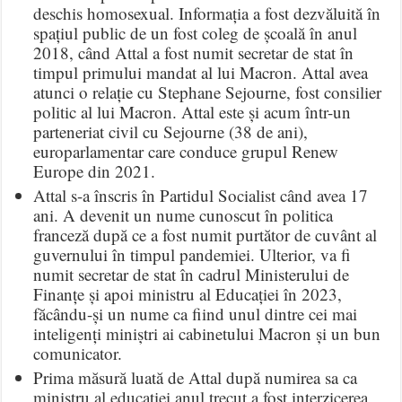
deschis homosexual. Informația a fost dezvăluită în
spațiul public de un fost coleg de școală în anul
2018, când Attal a fost numit secretar de stat în
timpul primului mandat al lui Macron. Attal avea
atunci o relație cu Stephane Sejourne, fost consilier
politic al lui Macron. Attal este și acum într-un
parteneriat civil cu Sejourne (38 de ani),
europarlamentar care conduce grupul Renew
Europe din 2021.
Attal s-a înscris în Partidul Socialist când avea 17
ani. A devenit un nume cunoscut în politica
franceză după ce a fost numit purtător de cuvânt al
guvernului în timpul pandemiei. Ulterior, va fi
numit secretar de stat în cadrul Ministerului de
Finanțe și apoi ministru al Educației în 2023,
făcându-și un nume ca fiind unul dintre cei mai
inteligenți miniștri ai cabinetului Macron și un bun
comunicator.
Prima măsură luată de Attal după numirea sa ca
ministru al educației anul trecut a fost interzicerea