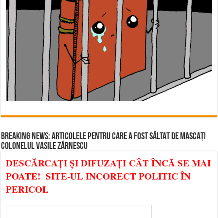
BREAKING NEWS: ARTICOLELE PENTRU CARE A FOST SĂLTAT DE MASCAȚI
COLONELUL VASILE ZĂRNESCU
DESCĂRCAȚI ȘI DIFUZAȚI CÂT ÎNCĂ SE MAI
POATE! SITE-UL INCORECT POLITIC ÎN
PERICOL