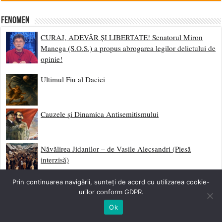
Fenomen
CURAJ, ADEVĂR ȘI LIBERTATE! Senatorul Miron
Manega (S.O.S.) a propus abrogarea legilor delictului de
opinie!
Ultimul Fiu al Daciei
Cauzele și Dinamica Antisemitismului
Năvălirea Jidanilor – de Vasile Alecsandri (Piesă
interzisă)
Prin continuarea navigării, sunteți de acord cu utilizarea cookie-
Europa și România în anul 2050
urilor conform GDPR.
Ok
Vizita Papei – Autonomie Alternativă