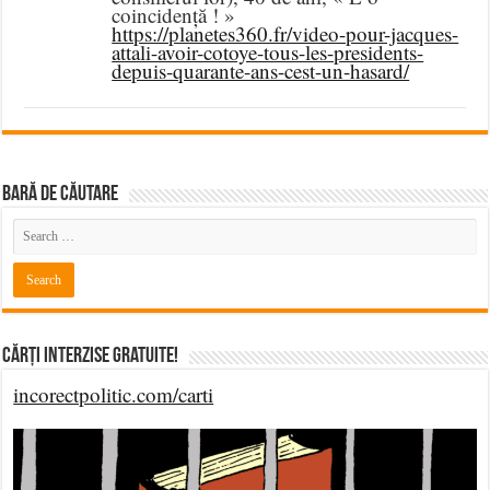
coincidență ! »
https://planetes360.fr/video-pour-jacques-
attali-avoir-cotoye-tous-les-presidents-
depuis-quarante-ans-cest-un-hasard/
BARĂ DE CĂUTARE
Cărți Interzise Gratuite!
incorectpolitic.com/carti