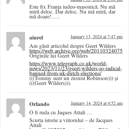
Este fix Franța iudeo-masonică. Nu mă
miră deloc. Dar deloc. Nu mă miră, dar
mă doare!…..
aiurel
January 13, 2024 at 7:47 pm
Am găsit articolul despre Geert Wilders
https://web.archive.org/web/20110324075931/
Originile lui Geert Wilders
https://www.telegraph.co.uk/world-
news/2023/11/23/geert-wilders-so-radical-
banned-from-uk-dutch-elections/
(((Tommy sunt un zionist Robinson))) și
(((Geert Wilders))).
Orlando
January 14, 2024 at 4:52 am
O fi ruda cu Jaques Attali …
Scurta istorie a viitorului – de Jacques
Attali