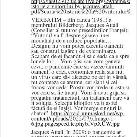
https://ia802302.us.archive.org/29/items/scur
istorie-a-viitorului-by-jacques-attali-
pdf/Scurta%20istorie%20a%20viitorului%
VERBATIM – din cartea (1981) a
membrului Bilderberg, Jacques Attali
(Consilier al tuturor președinților Franței):
“Viitorul va fi despre găsirea unei
modalități de a reduce populatia…
Desigur, nu vom putea executa oamenii
sau construi lagăre ( de exterminare).
Scapam de ei facandu-i sa creada ca e spre
binele lor… Vom găsi sau vom genera
ceva, o pandemie care sa vizeze anumiți
oameni, o criza economica reala sau nu,
un virus care să-i afecteze pe cei in vârstă,
nu conteaza ce anume, cei slabi si cei
fricosi vor ceda. Proștii vor crede in asta si
vor cere sa fie tratați. Vom fi avut grija sa
pregatim tratamentul, un tratament care va
fi soluția. Selecția idioților va fi astfel
făcută de ei înșiși. Vor merge singuri la
abator”.
https://covid-unmasked.net/wp-
content/uploads/2022/07/xImage-1-
6.jpg.pagespeed.ic.phybfVpXUW.jpg
Jacques Attali, în 2009: o pandemie ar
permite instaurarea unui guvern mondial