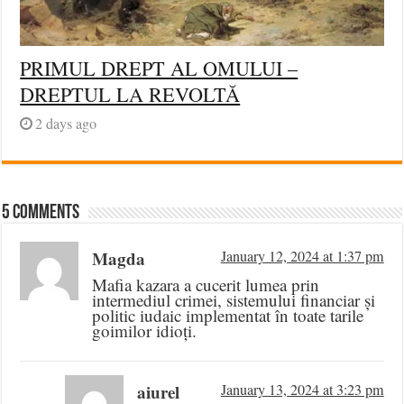
PRIMUL DREPT AL OMULUI –
DREPTUL LA REVOLTĂ
2 days ago
5 comments
Magda
January 12, 2024 at 1:37 pm
Mafia kazara a cucerit lumea prin
intermediul crimei, sistemului financiar și
politic iudaic implementat în toate tarile
goimilor idioți.
aiurel
January 13, 2024 at 3:23 pm