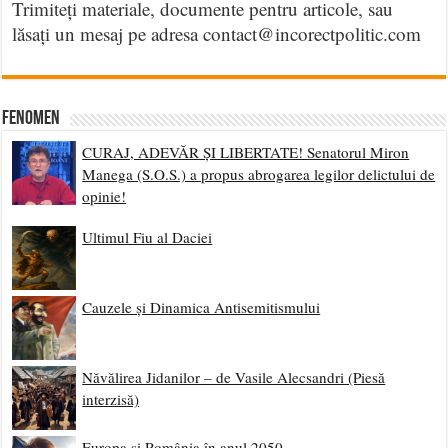
Trimiteți materiale, documente pentru articole, sau
lăsați un mesaj pe adresa contact@incorectpolitic.com
Fenomen
CURAJ, ADEVĂR ȘI LIBERTATE! Senatorul Miron
Manega (S.O.S.) a propus abrogarea legilor delictului de
opinie!
Ultimul Fiu al Daciei
Cauzele și Dinamica Antisemitismului
Năvălirea Jidanilor – de Vasile Alecsandri (Piesă
interzisă)
Europa și România în anul 2050