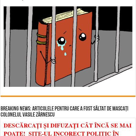
BREAKING NEWS: ARTICOLELE PENTRU CARE A FOST SĂLTAT DE MASCAȚI
COLONELUL VASILE ZĂRNESCU
DESCĂRCAȚI ȘI DIFUZAȚI CÂT ÎNCĂ SE MAI
POATE! SITE-UL INCORECT POLITIC ÎN