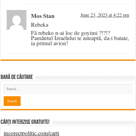
Mos Stan
June 23, 2023 at 4:22 pm
Rebeka
Fā rebeko n-ai loc de goyimi ?!?!?
Pamântul Izraelului te asteaptã, da-i bataie,
ia primul avion!
BARĂ DE CĂUTARE
Cărți Interzise Gratuite!
incorectpolitic.com/carti