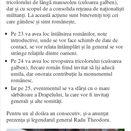
tricolorului de lângă mauseoleu (culoarea galben),
dar și cu scopul de a consolida rețeaua de naționaliști
militanți. La această acțiune sunt bineveniți toți cei
care gândesc și simt românește,
Pe 23 va avea loc întâlnirea românilor, note
introductive, unde se vor face schimb de date de
contact, se vor relata întâmplări și în general se vor
strânge relațiile dintre oameni.
Pe 24 va avea loc revopsirea tricolorului (culoarea
galben), fiecare român fiind invitat să își aducă
umila, dar onorata contribuție la monumentul
românesc.
Iar pe 25, evenimentul se va sfârși cu o mare
sărbătoare a Drapelului, la care vor fi invitați
generali și alte somități.
Pentru un al doilea an consecutiv, și-a anunțat
prezența și legendarul general Radu Theodoru.