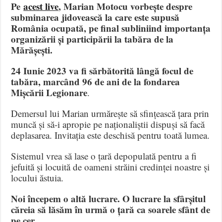
Pe
acest live
, Marian Motocu vorbește despre
subminarea jidovească la care este supusă
România ocupată, pe final subliniind importanța
organizării și participării la tabăra de la
Mărășești.
24 Iunie 2023 va fi sărbătorită lângă focul de
tabăra, marcând 96 de ani de la fondarea
Mișcării Legionare
.
Demersul lui Marian urmărește să sfințească țara prin
muncă și să-i apropie pe naționaliștii dispuși să facă
deplasarea. Invitația este deschisă pentru toată lumea.
Sistemul vrea să lase o țară depopulată pentru a fi
jefuită și locuită de oameni străini credinței noastre și
locului ăstuia.
Noi începem o altă lucrare. O lucrare la sfârșitul
căreia să lăsăm în urmă o țară ca soarele sfânt de
pe cer.