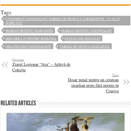
Tags
EVENIMENT NAȚIONALIST: TABĂRĂ DE MUNCĂ LA MĂRĂȘEȘTI - 23-24-25
IUNIE 2023
MARIAN MOTOCU MARASESTI
MARIAN MOTOCU NATIONALIST
MISCAREA 41 PENTRU ROMANIA
OLTEAN INCAPATANAT
ORGANIZATII NATIONALISTE
TABARA DE MUNCA MARASESTI
Previous
Ziarul Legionar “Axa” – Arhivă de
Colecție
Next
Dosar penal pentru un cetațean
israelian prins fără permis în
Craiova
Related Articles