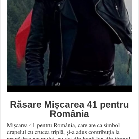
Răsare Mișcarea 41 pentru
România
Mișcarea 41 pentru România, care are ca simbol
drapelul cu crucea triplă, și-a adus contribuția la
propășirea neamului, au dat din banii lor, din timpul