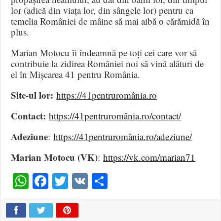
lor (adică din viața lor, din sângele lor) pentru ca
temelia României de mâine să mai aibă o cărămidă în
plus.
Marian Motocu îi îndeamnă pe toți cei care vor să
contribuie la zidirea României noi să vină alături de
el în Mișcarea 41 pentru România.
Site-ul lor:
https://41pentruromânia.ro
Contact:
https://41pentruromânia.ro/contact/
Adeziune
:
https://41pentruromânia.ro/adeziune/
Marian Motocu (VK)
:
https://vk.com/marian71
WhatsApp
Facebook
Twitter
VK
Share