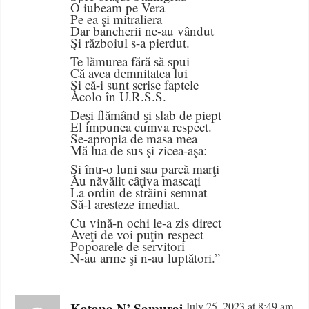
O iubeam pe Vera
Pe ea şi mitraliera
Dar bancherii ne-au vândut
Şi războiul s-a pierdut.
Te lămurea fără să spui
Că avea demnitatea lui
Şi că-i sunt scrise faptele
Acolo în U.R.S.S.
Deşi flămând şi slab de piept
El impunea cumva respect.
Se-apropia de masa mea
Mă lua de sus şi zicea-aşa:
Şi într-o luni sau parcă marţi
Au năvălit câţiva mascaţi
La ordin de străini semnat
Să-l aresteze imediat.
Cu vină-n ochi le-a zis direct
Aveţi de voi puţin respect
Popoarele de servitori
N-au arme şi n-au luptători.”
Katana N’ Samurai
July 25, 2023 at 8:49 am