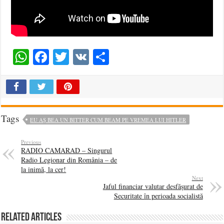
WhatsApp
Facebook
Twitter
VK
Share
Tags
EU AȘ BEA UN BITTER CUM BEAM PE VREMEA LUI HITLER
Previous
RADIO CAMARAD – Singurul
Radio Legionar din România – de
la inimă, la cer!
Next
Jaful financiar valutar desfășurat de
Securitate în perioada socialistă
Related Articles