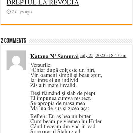
DREPTUL LA REVOLTĂ
2 days ago
2 comments
Katana N’ Samurai
July 25, 2023 at 8:47 am
Versurile:
“Chiar după colţ este un birt,
Vin oameni simpli şi beau spirt,
Iar între ei un individ
Zis a fi mare invalid.
Deşi flămând şi slab de piept
El impunea cumva respect.
Se-apropia de masa mea
Mă lua de sus şi zicea-aşa:
Refren: Eu aş bea un bitter
Cum beam pe vremea lui Hitler
Când treceam din vad în vad
Spre oraşul Stalingrad