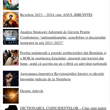
Revelion 2023 – 2024 vine ANUL BIRUINȚEI
Analiza Strategiei Adoptată de Guvern Pentru
Combaterea “antisemitismului, xenofobiei și discursului
instigator la ură 2021-2023”
Poziția unilaterală a pseudo politicienilor din România și
a BOR în susținerea Israelului, singurul stat terorist din
lume, arată că aceștia nu au o fibră cu adevărat națională
Agresiunea împotriva Revizioniștilor Istorici și efectele
linșajului judiciar de la Nurnberg
Despre Adevăr
DICȚIONARUL COINCIDENȚELOR – Cine sunt iudeii