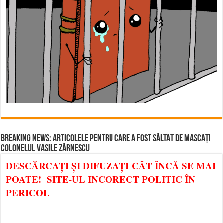
BREAKING NEWS: ARTICOLELE PENTRU CARE A FOST SĂLTAT DE MASCAȚI
COLONELUL VASILE ZĂRNESCU
DESCĂRCAȚI ȘI DIFUZAȚI CÂT ÎNCĂ SE MAI
POATE! SITE-UL INCORECT POLITIC ÎN
PERICOL