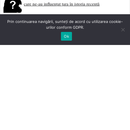
care ne-au influențat țara în istoria recentă
DEȘERTĂCIUNE?! Nu, APĂRARE!
Prin continuarea navigării, sunteți de acord cu utilizarea cookie-
urilor conform GDPR.
Ok
Resetarea Medicinei sau Resetarea Omenirii prin
Nanotehnologie
Noul Legământ
Vaccinarea înseamnă crimă, un atentat la sănătatea
personală, la integritatea corporală și intimitatea oricărui
om liber. Medicul ce vaccinează cu forța un om liber
merită să fie pedepsit de acesta
Trebuie să distrugem supermația jidovească!