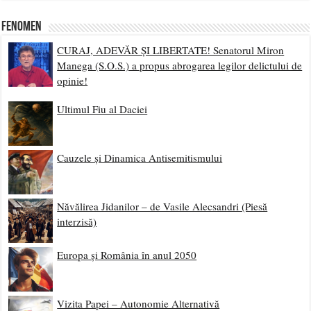
Fenomen
CURAJ, ADEVĂR ȘI LIBERTATE! Senatorul Miron
Manega (S.O.S.) a propus abrogarea legilor delictului de
opinie!
Ultimul Fiu al Daciei
Cauzele și Dinamica Antisemitismului
Năvălirea Jidanilor – de Vasile Alecsandri (Piesă
interzisă)
Europa și România în anul 2050
Vizita Papei – Autonomie Alternativă