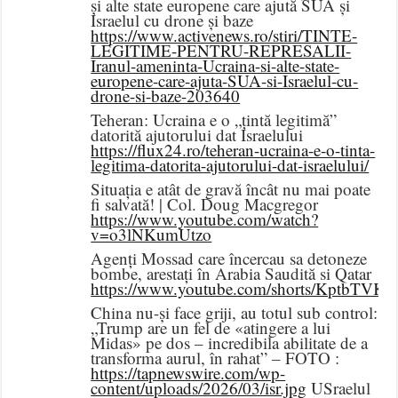
și alte state europene care ajută SUA și
Israelul cu drone și baze
https://www.activenews.ro/stiri/TINTE-
LEGITIME-PENTRU-REPRESALII-
Iranul-ameninta-Ucraina-si-alte-state-
europene-care-ajuta-SUA-si-Israelul-cu-
drone-si-baze-203640
Teheran: Ucraina e o „țintă legitimă”
datorită ajutorului dat Israelului
https://flux24.ro/teheran-ucraina-e-o-tinta-
legitima-datorita-ajutorului-dat-israelului/
Situația e atât de gravă încât nu mai poate
fi salvată! | Col. Doug Macgregor
https://www.youtube.com/watch?
v=o3lNKumUtzo
Agenți Mossad care încercau sa detoneze
bombe, arestați în Arabia Saudită si Qatar
https://www.youtube.com/shorts/KptbTVK
China nu-și face griji, au totul sub control:
„Trump are un fel de «atingere a lui
Midas» pe dos – incredibila abilitate de a
transforma aurul, în rahat” – FOTO :
https://tapnewswire.com/wp-
content/uploads/2026/03/isr.jpg
USraelul