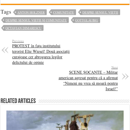
Tags
ANTON HOLZNER
COMUNITATE
DESPRE SENSUL VIEȚII
DESPRE SENSUL VIEȚII ȘI COMUNITATE
GOTTGLÄUBIG
OCTAVIAN DIMARESCU
Previous
PROTEST în fața institutului
terorist Elie Wiesel! Două asociații
curajoase cer abrogarea legilor
delictului de opinie
Next
SCENE ȘOCANTE – Militar
american agresat pentru că a afirmat
“Nimeni nu vrea să moară pentru
Israel!”
Related Articles