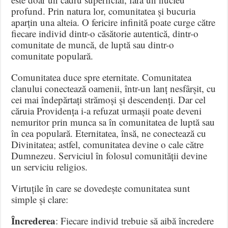
profund
.
Prin natura lor, comunitatea și bucuria
aparțin una alteia
.
O fericire infinită poate curge către
fiecare individ dintr-o căsătorie autentică, dintr-o
comunitate de muncă, de luptă sau dintr-o
comunitate populară
.
Comunitatea duce spre eternitate
.
Comunitatea
clanului conectează oamenii, într-un lanț nesfârșit, cu
cei mai îndepărtați strămoși și descendenți
.
Dar cel
căruia Providența i-a refuzat urmașii poate deveni
nemuritor prin munca sa în comunitatea de luptă sau
în cea populară
.
Eternitatea, însă, ne conectează cu
Divinitatea; astfel, comunitatea devine o cale către
Dumnezeu
.
Serviciul în folosul comunității devine
un serviciu religios
.
Virtuțile în care se dovedește comunitatea sunt
simple și clare
:
Încrederea
: Fiecare individ trebuie să aibă încredere