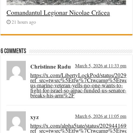
Comandantul Legionar Nicolae Crăcea
21 hours ago
6 comments
Christinne Radu
March 5, 2026 at 11:33 pm
https://x.com/LibertyLockPod/status/2029
ref_src=twsrc%5Etfw%7Ctwcamp%5Etwee
us-marine-veteran-yells-no-one-wants-to-
fight-for-israel-so-aipac-funded-us-senator-
breaks-his-arm%2F
xyz
March 6, 2026 at 11:05 pm
https://x.com/alpha5tate/status/202944169
ref_src=twsrc%5Etfw%7Ctwcamp%5Etwee