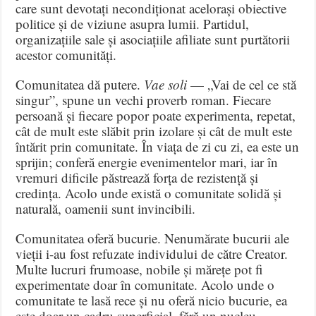
care sunt devotați necondiționat acelorași obiective
politice și de viziune asupra lumii
.
Partidul,
organizațiile sale și asociațiile afiliate sunt purtătorii
acestor comunități
.
Comunitatea dă putere
.
Vae soli
— „Vai de cel ce stă
singur”, spune un vechi proverb roman
.
Fiecare
persoană și fiecare popor poate experimenta, repetat,
cât de mult este slăbit prin izolare și cât de mult este
întărit prin comunitate
.
În viața de zi cu zi, ea este un
sprijin; conferă energie evenimentelor mari, iar în
vremuri dificile păstrează forța de rezistență și
credința
.
Acolo unde există o comunitate solidă și
naturală, oamenii sunt invincibili
.
Comunitatea oferă bucurie
.
Nenumărate bucurii ale
vieții i-au fost refuzate individului de către Creator
.
Multe lucruri frumoase, nobile și mărețe pot fi
experimentate doar în comunitate
.
Acolo unde o
comunitate te lasă rece și nu oferă nicio bucurie, ea
este doar un cadru superficial, fără un nucleu