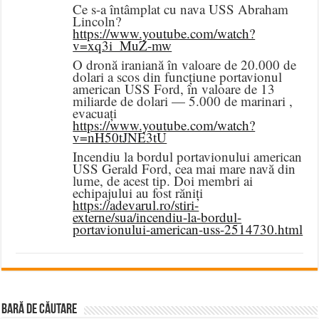
Ce s-a întâmplat cu nava USS Abraham
Lincoln?
https://www.youtube.com/watch?
v=xq3i_MuZ-mw
O dronă iraniană în valoare de 20.000 de
dolari a scos din funcțiune portavionul
american USS Ford, în valoare de 13
miliarde de dolari — 5.000 de marinari ,
evacuați
https://www.youtube.com/watch?
v=nH50tJNE3tU
Incendiu la bordul portavionului american
USS Gerald Ford, cea mai mare navă din
lume, de acest tip. Doi membri ai
echipajului au fost răniți
https://adevarul.ro/stiri-
externe/sua/incendiu-la-bordul-
portavionului-american-uss-2514730.html
BARĂ DE CĂUTARE