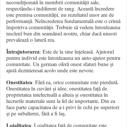
necondiționată în membrii comunității sale,
respectându-i indiferent de rang
.
Această încredere
este premisa comunității, nu rezultatul unor ani de
performanță
.
Neîncrederea fundamentală este o crimă
împotriva comunității
.
Trebuie să vedem întotdeauna
nucleul bun din seamănul nostru, chiar dacă uneori
prevalează o latură rea
.
Întrajutorarea
: Este de la sine înțeleasă
.
Ajutorul
pentru individ este întotdeauna un auto-ajutor pentru
comunitate
.
Un german oferă onest sfaturi bune și
ajută dezinteresat acolo unde este nevoie
.
Onestitatea
: Fără ea, orice comunitate este pierdută
.
Onestitatea în cuvânt și idee, onestitatea față de
proprietatea intelectuală a altuia și onestitatea în
lucrurile materiale sunt la fel de importante
.
Din ea
face parte capacitatea de a-i privi în ochi pe superiori
și pe subalterni, fără a fi laș
.
Loialitatea
: Loialitatea față de comunitate este