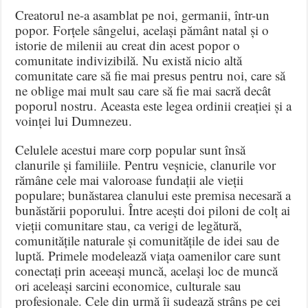
Creatorul ne-a asamblat pe noi, germanii, într-un
popor
.
Forțele sângelui, același pământ natal și o
istorie de milenii au creat din acest popor o
comunitate indivizibilă
.
Nu există nicio altă
comunitate care să fie mai presus pentru noi, care să
ne oblige mai mult sau care să fie mai sacră decât
poporul nostru
.
Aceasta este legea ordinii creației și a
voinței lui Dumnezeu
.
Celulele acestui mare corp popular sunt însă
clanurile și familiile
.
Pentru veșnicie, clanurile vor
rămâne cele mai valoroase fundații ale vieții
populare; bunăstarea clanului este premisa necesară a
bunăstării poporului
.
Între acești doi piloni de colț ai
vieții comunitare stau, ca verigi de legătură,
comunitățile naturale și comunitățile de idei sau de
luptă
.
Primele modelează viața oamenilor care sunt
conectați prin aceeași muncă, același loc de muncă
ori aceleași sarcini economice, culturale sau
profesionale
.
Cele din urmă îi sudează strâns pe cei