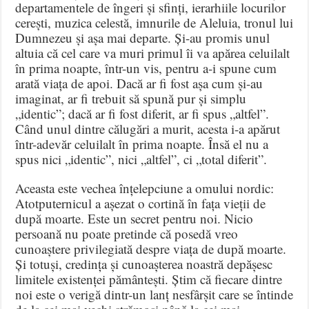
departamentele de îngeri și sfinți, ierarhiile locurilor
cerești, muzica celestă, imnurile de Aleluia, tronul lui
Dumnezeu și așa mai departe
.
Și-au promis unul
altuia că cel care va muri primul îi va apărea celuilalt
în prima noapte, într-un vis, pentru a-i spune cum
arată viața de apoi
.
Dacă ar fi fost așa cum și-au
imaginat, ar fi trebuit să spună pur și simplu
„identic”; dacă ar fi fost diferit, ar fi spus „altfel”
.
Când unul dintre călugări a murit, acesta i-a apărut
într-adevăr celuilalt în prima noapte
.
Însă el nu a
spus nici „identic”, nici „altfel”, ci „total diferit”
.
Aceasta este vechea înțelepciune a omului nordic:
Atotputernicul a așezat o cortină în fața vieții de
după moarte
.
Este un secret pentru noi
.
Nicio
persoană nu poate pretinde că posedă vreo
cunoaștere privilegiată despre viața de după moarte
.
Și totuși, credința și cunoașterea noastră depășesc
limitele existenței pământești
. Știm că fiecare dintre
noi este o verigă dintr-un lanț nesfârșit care se întinde