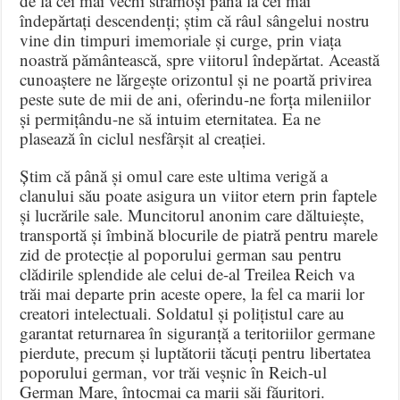
de la cei mai vechi strămoși până la cei mai
îndepărtați descendenți;
știm că râul sângelui nostru
vine din timpuri imemoriale și curge, prin viața
noastră pământească, spre viitorul îndepărtat
.
Această
cunoaștere ne lărgește orizontul și ne poartă privirea
peste sute de mii de ani, oferindu-ne forța mileniilor
și permițându-ne să intuim eternitatea
.
Ea ne
plasează în ciclul nesfârșit al creației
.
Știm că până și omul care este ultima verigă a
clanului său poate asigura un viitor etern prin faptele
și lucrările sale
.
Muncitorul anonim care dăltuiește,
transportă și îmbină blocurile de piatră pentru marele
zid de protecție al poporului german sau pentru
clădirile splendide ale celui de-al Treilea Reich va
trăi mai departe prin aceste opere, la fel ca marii lor
creatori intelectuali
.
Soldatul și polițistul care au
garantat returnarea în siguranță a teritoriilor germane
pierdute, precum și luptătorii tăcuți pentru libertatea
poporului german, vor trăi veșnic în Reich-ul
German Mare, întocmai ca marii săi făuritori
.