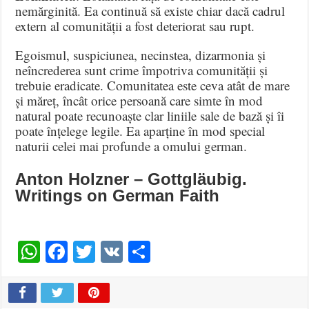
nemărginită
.
Ea continuă să existe chiar dacă cadrul
extern al comunității a fost deteriorat sau rupt
.
Egoismul, suspiciunea, necinstea, dizarmonia și
neîncrederea sunt crime împotriva comunității și
trebuie eradicate
.
Comunitatea este ceva atât de mare
și măreț, încât orice persoană care simte în mod
natural poate recunoaște clar liniile sale de bază și îi
poate înțelege legile
.
Ea aparține în mod special
naturii celei mai profunde a omului german
.
Anton Holzner – Gottgläubig.
Writings on German Faith
WhatsApp
Facebook
Twitter
VK
Share