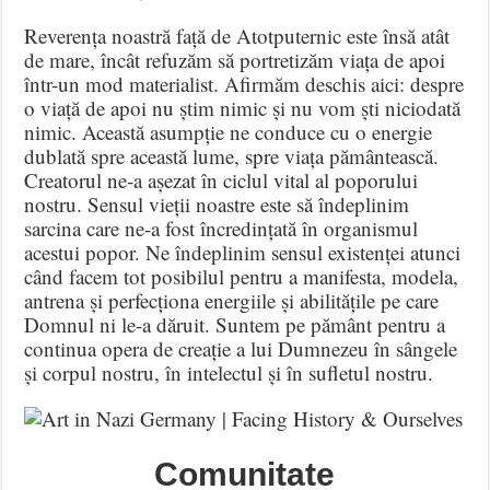
Reverența noastră față de Atotputernic este însă atât
de mare, încât refuzăm să portretizăm viața de apoi
într-un mod materialist
.
Afirmăm deschis aici: despre
o viață de apoi nu știm nimic și nu vom ști niciodată
nimic
.
Această asumpție ne conduce cu o energie
dublată spre această lume, spre viața pământească
.
Creatorul ne-a așezat în ciclul vital al poporului
nostru
.
Sensul vieții noastre este să îndeplinim
sarcina care ne-a fost încredințată în organismul
acestui popor
.
Ne îndeplinim sensul existenței atunci
când facem tot posibilul pentru a manifesta, modela,
antrena și perfecționa energiile și abilitățile pe care
Domnul ni le-a dăruit
.
Suntem pe pământ pentru a
continua opera de creație a lui Dumnezeu în sângele
și corpul nostru, în intelectul și în sufletul nostru
.
Comunitate