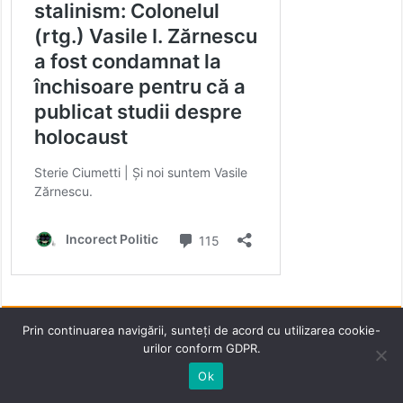
Prin continuarea navigării, sunteți de acord cu utilizarea cookie-
Victor Grigor – Poetul-Duelist Incorect Politic
urilor conform GDPR.
Ok