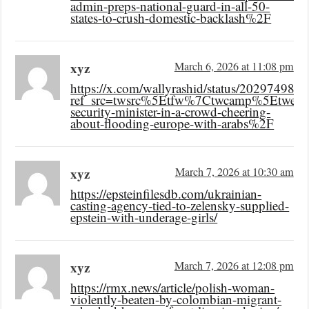
admin-preps-national-guard-in-all-50-
states-to-crush-domestic-backlash%2F
xyz
March 6, 2026 at 11:08 pm
https://x.com/wallyrashid/status/20297498
ref_src=twsrc%5Etfw%7Ctwcamp%5Etwee
security-minister-in-a-crowd-cheering-
about-flooding-europe-with-arabs%2F
xyz
March 7, 2026 at 10:30 am
https://epsteinfilesdb.com/ukrainian-
casting-agency-tied-to-zelensky-supplied-
epstein-with-underage-girls/
xyz
March 7, 2026 at 12:08 pm
https://rmx.news/article/polish-woman-
violently-beaten-by-colombian-migrant-