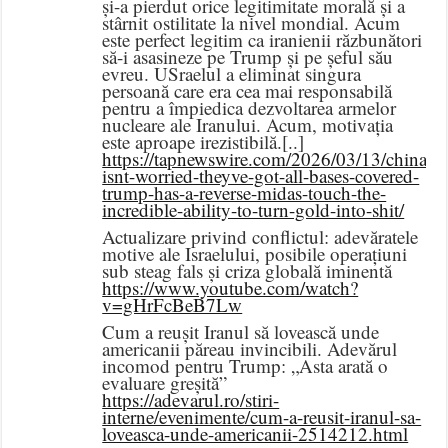
și-a pierdut orice legitimitate morală și a
stârnit ostilitate la nivel mondial. Acum
este perfect legitim ca iranienii răzbunători
să-i asasineze pe Trump și pe șeful său
evreu. USraelul a eliminat singura
persoană care era cea mai responsabilă
pentru a împiedica dezvoltarea armelor
nucleare ale Iranului. Acum, motivația
este aproape irezistibilă.[..]
https://tapnewswire.com/2026/03/13/china-
isnt-worried-theyve-got-all-bases-covered-
trump-has-a-reverse-midas-touch-the-
incredible-ability-to-turn-gold-into-shit/
Actualizare privind conflictul: adevăratele
motive ale Israelului, posibile operațiuni
sub steag fals și criza globală iminentă
https://www.youtube.com/watch?
v=gHrFcBeB7Lw
Cum a reușit Iranul să lovească unde
americanii păreau invincibili. Adevărul
incomod pentru Trump: „Asta arată o
evaluare greșită”
https://adevarul.ro/stiri-
interne/evenimente/cum-a-reusit-iranul-sa-
loveasca-unde-americanii-2514212.html