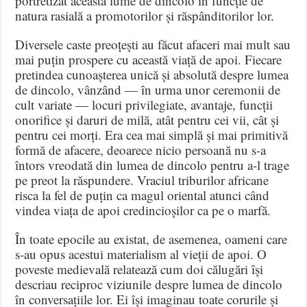
portretizat această lume de dincolo în funcție de
natura rasială a promotorilor și răspânditorilor lor
.
Diversele caste preoțești au făcut afaceri mai mult sau
mai puțin prospere cu această viață de apoi
.
Fiecare
pretindea cunoașterea unică și absolută despre lumea
de dincolo, vânzând — în urma unor ceremonii de
cult variate — locuri privilegiate, avantaje, funcții
onorifice și daruri de milă, atât pentru cei vii, cât și
pentru cei morți
.
Era cea mai simplă și mai primitivă
formă de afacere, deoarece nicio persoană nu s-a
întors vreodată din lumea de dincolo pentru a-l trage
pe preot la răspundere
.
Vraciul triburilor africane
risca la fel de puțin ca magul oriental atunci când
vindea viața de apoi credincioșilor ca pe o marfă
.
În toate epocile au existat, de asemenea, oameni care
s-au opus acestui materialism al vieții de apoi
.
O
poveste medievală relatează cum doi călugări își
descriau reciproc viziunile despre lumea de dincolo
în conversațiile lor
.
Ei își imaginau toate corurile și