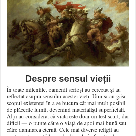
Despre sensul vieții
În toate mileniile, oamenii serioși au cercetat și au
reflectat asupra sensului acestei vieți
.
Unii și-au găsit
scopul existenței în a se bucura cât mai mult posibil
de plăcerile lumii, devenind materialiști superficiali
.
Alții au considerat că viața este doar un test scurt, dar
dificil — o punte către o viață de apoi mai bună sau
către damnarea eternă
.
Cele mai diverse religii au