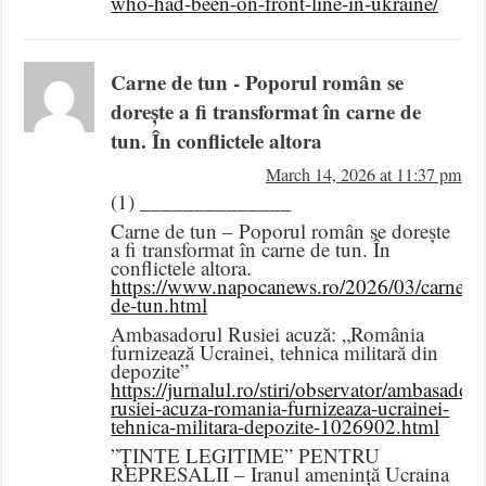
who-had-been-on-front-line-in-ukraine/
Carne de tun - Poporul român se
dorește a fi transformat în carne de
tun. În conflictele altora
March 14, 2026 at 11:37 pm
(1) ______________
Carne de tun – Poporul român se dorește
a fi transformat în carne de tun. În
conflictele altora.
https://www.napocanews.ro/2026/03/carne-
de-tun.html
Ambasadorul Rusiei acuză: „România
furnizează Ucrainei, tehnica militară din
depozite”
https://jurnalul.ro/stiri/observator/ambasadoru
rusiei-acuza-romania-furnizeaza-ucrainei-
tehnica-militara-depozite-1026902.html
”ȚINTE LEGITIME” PENTRU
REPRESALII – Iranul amenință Ucraina