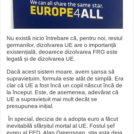
Nu există nicio întrebare că, pentru noi, restul
germanilor, dizolvarea UE are o importanță
existențială, deoarece dizolvarea FRG este
legată și de dizolvarea UE.
Dacă acest sistem moare, avem șansa să
supraviețuim, formula este atât de simplă. Era
clar că UE a fost încă un copil născut încă de
la început. Este, de asemenea, adevărat că
UE a supraviețuit mai mult decât se
presupunea inițial.
În special, decizia de a adopta euro a făcut
inevitabilă sfârșitul mortal al UE. Fostul șef
evreu al FED, Alan Greenspan, știa asta deja