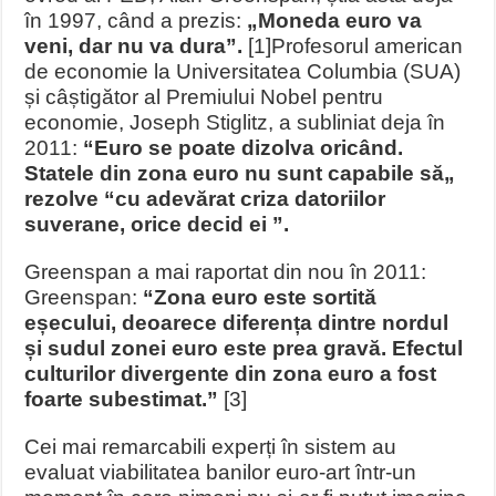
în 1997, când a prezis:
„Moneda euro va
veni, dar nu va dura”.
[1]
Profesorul american
de economie la Universitatea Columbia (SUA)
și câștigător al Premiului Nobel pentru
economie, Joseph Stiglitz, a subliniat deja în
2011:
“Euro se poate dizolva oricând.
Statele din zona euro nu sunt capabile să„
rezolve “cu adevărat criza datoriilor
suverane, orice decid ei ”.
Greenspan a mai raportat din nou în 2011:
Greenspan:
“Zona euro este sortită
eșecului, deoarece diferența dintre nordul
și sudul zonei euro este prea gravă. Efectul
culturilor divergente din zona euro a fost
foarte subestimat.”
[3]
Cei mai remarcabili experți în sistem au
evaluat viabilitatea banilor euro-art într-un