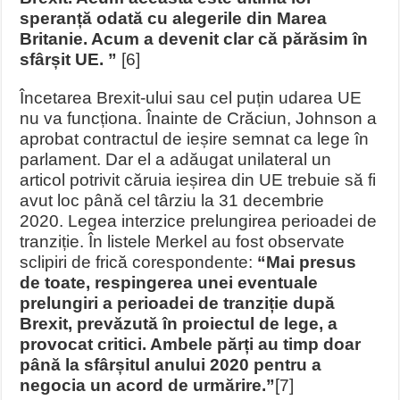
speranță odată cu alegerile din Marea
Britanie. Acum a devenit clar că părăsim în
sfârșit UE. ”
[6]
Încetarea Brexit-ului sau cel puțin udarea UE
nu va funcționa. Înainte de Crăciun, Johnson a
aprobat contractul de ieșire semnat ca lege în
parlament. Dar el a adăugat unilateral un
articol potrivit căruia ieșirea din UE trebuie să fi
avut loc până cel târziu la 31 decembrie
2020. Legea interzice prelungirea perioadei de
tranziție. În listele Merkel au fost observate
sclipiri de frică corespondente:
“Mai presus
de toate, respingerea unei eventuale
prelungiri a perioadei de tranziție după
Brexit, prevăzută în proiectul de lege, a
provocat critici. Ambele părți au timp doar
până la sfârșitul anului 2020 pentru a
negocia un acord de urmărire.”
[7]