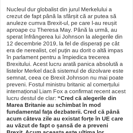
Nucleul dur globalist din jurul Merkelului a
crezut de fapt până la sfârșit că ar putea să
anuleze cumva Brexit-ul, pe care l-au reușit
aproape cu Theresa May. Până la urmă, au
sperat înfrângerea lui Johnson la alegerile din
12 decembrie 2019, la fel de disperați pe cât
era de nerealist, cel puțin au dorit o altă impas
în parlament pentru a împiedica trecerea
Brexitului. Acest lucru arată panica absolută a
listelor Merkel dacă sistemul de dizolvare este
semnat, ceea ce Brexit Johnson nu mai poate
preveni. Fostul ministru britanic al comerțului
internațional Liam Fox a confirmat recent acest
lucru destul de clar:
“Cred că alegerile din
Marea Britanie au schimbat în mod
fundamental fața dezbaterii. Cred că până
acum câteva zile au existat forțe în UE care
au văzut de fapt o șansă de a preveni
Brexit. Acum aceasta este ultima lor