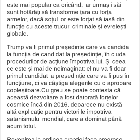
este mai popular ca oricând, iar urmașii săi
sunt hotărâți să transforme țara cu forța
armelor, dacă soțul lor este forțat să iasă din
funcție cu aceste trucuri criminale și evreiești
globale.
Trump va fi primul președinte care va candida
la funcția de candidat la președinție, în ciuda
procedurilor de acțiune împotriva lui. Și ceea
ce este și mai de neimaginat; el nu va fi doar
primul candidat la președinție care va fi pus în
funcțiune, ci va câștiga alegerile cu o aprobare
copleșitoare.
Cu greu se poate contesta că
această dezvoltare a fost datorată forțelor
cosmice încă din 2016, deoarece nu există
altă explicație pentru victoriile împotriva
satanismului mondial, care a dominat până
acum totul.
Revenirea la ordinea creației face progrese