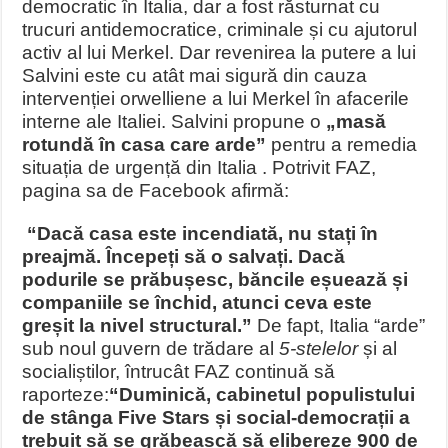
democratic în Italia, dar a fost răsturnat cu
trucuri antidemocratice, criminale și cu ajutorul
activ al lui Merkel. Dar revenirea la putere a lui
Salvini este cu atât mai sigură din cauza
intervenției orwelliene a lui Merkel în afacerile
interne ale Italiei. Salvini propune o
„masă
rotundă în casa care arde”
pentru a remedia
situația de urgență din Italia . Potrivit FAZ,
pagina sa de Facebook afirmă:
“Dacă casa este incendiată, nu stați în
preajmă. Începeți să o salvați. Dacă
podurile se prăbușesc, băncile eșuează și
companiile se închid, atunci ceva este
greșit la nivel structural.”
De fapt, Italia “arde”
sub noul guvern de trădare al
5-stelelor
și al
socialiștilor, întrucât FAZ continuă să
raporteze:
“Duminică, cabinetul populistului
de stânga Five Stars și social-democrații a
trebuit să se grăbească să elibereze 900 de