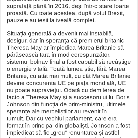
suprafață până în 2016, deși într-o stare foarte
proastă. Cu toate acestea, după votul Brexit,
pauzele au ieșit la iveală complet.
Situația generală a devenit mai instabilă,
desigur, dar în speranța că premierul britanic
Theresa May ar împiedica Marea Britanie să
părăsească țara în mod corespunzător,
sistemul bolnav final a fost capabil să recâștige
o energie vitală. Toată lumea știe, fără Marea
Britanie, cu atât mai mult, cu cât Marea Britanie
devine concurenta UE pe piața mondială, UE
nu poate supraviețui. Odată cu demiterea de
facto a Theresa May și a succesorului lui Boris
Johnson din funcția de prim-ministru, ultimele
speranțe ale merceliștilor au revenit în
tumult. Dar cu vechiul parlament, care era
format în principal din globaliști, Johnson a fost
împiedicat să fie „greu” renunțarea și astfel