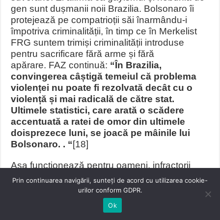
gen sunt dușmanii noii Brazilia. Bolsonaro îi
protejează pe compatrioții săi înarmându-i
împotriva criminalității, în timp ce în Merkelist
FRG suntem trimiși criminalității introduse
pentru sacrificare fără arme și fără
apărare. FAZ continuă:
“În Brazilia,
convingerea câștigă temeiul că problema
violenței nu poate fi rezolvată decât cu o
violență și mai radicală de către stat.
Ultimele statistici, care arată o scădere
accentuată a ratei de omor din ultimele
doisprezece luni, se joacă pe mâinile lui
Bolsonaro. . “
[18]
Așa funcționează pentru oameni, infractorii
sunt pur și simplu împușcați, fie de poliția care
Prin continuarea navigării, sunteți de acord cu utilizarea cookie-
protejează populația, fie de oamenii care se
urilor conform GDPR.
autoapără, care poartă arme.
Această politică
Ok
boloniană este atât de protecție umană, cât și