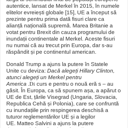
autentice, lansat de Merkel în 2015, în numele
elitelor evreiești globale [15], UE a început să
prezinte pentru prima dată fisuri clare ca
alianță națională supremă. Marea Britanie a
votat pentru Brexit din cauza programului de
inundații continentale al Merkel. Aceste fisuri
nu numai că au trecut prin Europa, dar s-au
răspândit și pe continentul american.
Donald Trump a ajuns la putere în Statele
Unite cu deviza:
Dacă alegeți Hillary Clinton,
atunci alegeți un Merkel pentru
Di
America
.
curs e pentru o nouă eră s – au
găsit. În Europa, ca să spunem așa, a apărut o
UE de Est, țările Visegrad (Ungaria, Slovacia,
Republica Cehă și Polonia), care se confruntă
cu inundațiile prin respingerea deschisă a
tuturor reglementărilor UE și a legilor
UE. Matteo Salvini a ajuns la putere