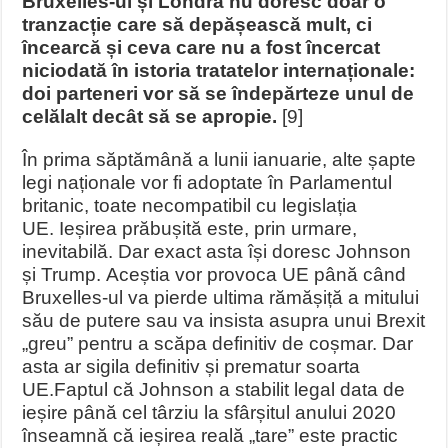
Bruxelles-ul și Londra nu doresc doar o
tranzacție care să depășească mult, ci
încearcă și ceva care nu a fost încercat
niciodată în istoria tratatelor internaționale:
doi parteneri vor să se îndepărteze unul de
celălalt decât să se apropie.
[9]
În prima săptămână a lunii ianuarie, alte șapte
legi naționale vor fi adoptate în Parlamentul
britanic, toate necompatibil cu legislația
UE. Ieșirea prăbușită este, prin urmare,
inevitabilă. Dar exact asta își doresc Johnson
și Trump. Aceștia vor provoca UE până când
Bruxelles-ul va pierde ultima rămășiță a mitului
său de putere sau va insista asupra unui Brexit
„greu” pentru a scăpa definitiv de coșmar. Dar
asta ar sigila definitiv și prematur soarta
UE.
Faptul că Johnson a stabilit legal data de
ieșire până cel târziu la sfârșitul anului 2020
înseamnă că ieșirea reală „tare” este practic