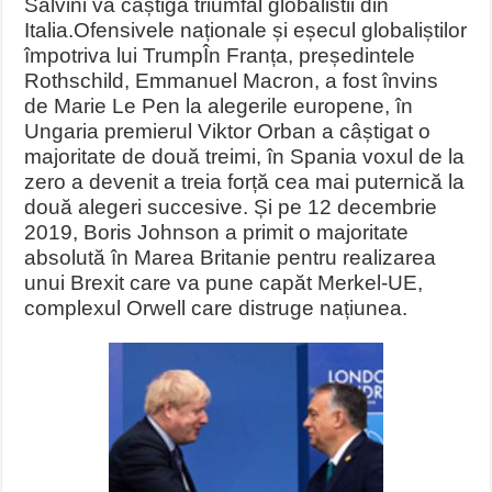
Salvini va câștiga triumfal globalistii din
Italia.
Ofensivele naționale și eșecul globaliștilor
împotriva lui Trump
În Franța, președintele
Rothschild, Emmanuel Macron, a fost învins
de Marie Le Pen la alegerile europene, în
Ungaria premierul Viktor Orban a câștigat o
majoritate de două treimi, în Spania voxul de la
zero a devenit a treia forță cea mai puternică la
două alegeri succesive. Și pe 12 decembrie
2019, Boris Johnson a primit o majoritate
absolută în Marea Britanie pentru realizarea
unui Brexit care va pune capăt Merkel-UE,
complexul Orwell care distruge națiunea.