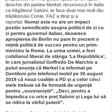
deschis din partea Merkel, recunoscut în Italia
ca trăgătorul Salvini, ar face doar mai mult rău
trădătorului Conte. FAZ a titrat și a
raportat:
Numai asta nu are un impact
pozitiv semnificativ asupra politicii de zi cu
zi pentru guvernul italian, deoarece
apropierea de Berlin nu pare în prezent o
rețetă politică de succes pentru un prim-
ministru la Roma. La urma urmei, a fost
cotidianul liberal de stânga ‘La Repubblica’,
în care jurnalistul Goffredo De Marchis a
putut anunța că Merkel l-a informat pe
Gentiloni prin telefonul mobil pe 30 august
2019 că noua coaliție a PD și a celor cinci
stele trebuie să fie formată de urgență
pentru „suveraniștii”. „Deci, pentru a
împiedica cu orice preț Salvini și Lega lui să
se ridice la vârful puterii”.