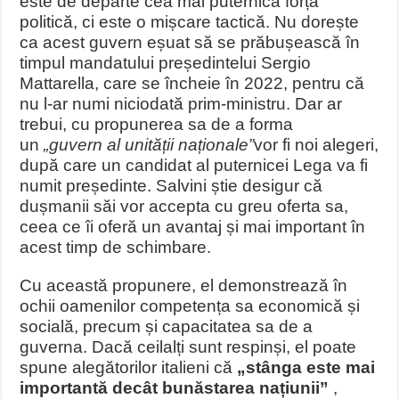
este de departe cea mai puternică forță
politică, ci este o mișcare tactică. Nu dorește
ca acest guvern eșuat să se prăbușească în
timpul mandatului președintelui Sergio
Mattarella, care se încheie în 2022, pentru că
nu l-ar numi niciodată prim-ministru. Dar ar
trebui, cu propunerea sa de a forma
un
„guvern al unității naționale”
vor fi noi alegeri,
după care un candidat al puternicei Lega va fi
numit președinte. Salvini știe desigur că
dușmanii săi vor accepta cu greu oferta sa,
ceea ce îi oferă un avantaj și mai important în
acest timp de schimbare.
Cu această propunere, el demonstrează în
ochii oamenilor competența sa economică și
socială, precum și capacitatea sa de a
guverna. Dacă ceilalți sunt respinși, el poate
spune alegătorilor italieni că
„stânga este mai
importantă decât bunăstarea națiunii”
,