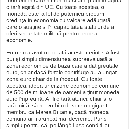
moment în care nimeni nu și-ar fi putut imagina
o țară ieșită din UE. Cu toate acestea, o
monedă este la fel de puternică precum
credința în economia cu valoare adăugată
care o susține și în capacitatea statului de a
oferi securitate militară pentru propria
economie.
Euro nu a avut niciodată aceste cerințe. A fost
pur și simplu dimensiunea supraevaluată a
zonei economice de bază care a dat greutate
euro, chiar dacă forțele centrifuge au alungat
zona euro chiar de la început. Cu toate
acestea, ideea unei zone economice comune
de 500 de milioane de oameni a ținut moneda
euro împreună. Ar fi o țară atunci, chiar și o
țară mică, să nu vorbim despre un gigant
membru ca Marea Britanie, dacă moneda
comună ar fi aruncat mai devreme. Pur și
simplu pentru că, pe lângă lipsa condițiilor