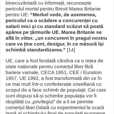
binecuvântată cu informații, recunoaște
pericolul mortal pentru Brexit Marea Britanie
pentru UE:
“Merkel vede, de asemenea,
pericolul ca o scădere a concurenței cu
salarii mici și cu standard scăzut să poată
apărea pe țărmurile UE. Marea Britanie se
află în viitor. „un concurent în pragul nostru
care va ține cont, desigur, în ce măsură își
schimbă standardizarea.”
[14]
UE, care a fost fondată cândva ca o rețea de
state naționale pentru comerțul liber fără
bariere vamale, CECA 1951, CEE / Euratom
1957, UE 1992, a fost transformată din ce în
ce mai mult într-o confederație orwelliană cu
scopul de a face schimb de populații. Cei care
sunt dispuși să-și schimbe populația vor fi
răsplătiți cu „privilegiul” de a li se permite
comerțul liber.
Odată cu experimentul la scară
largă al schimbului final de populații europene