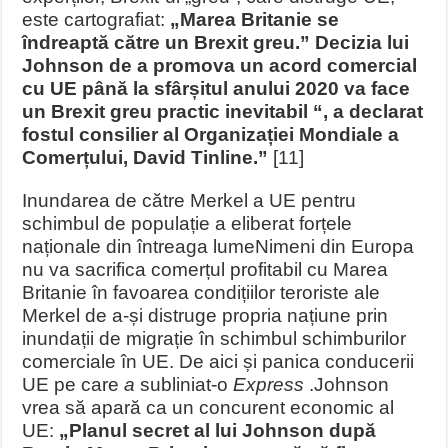
este cartografiat:
„Marea Britanie se
îndreaptă către un Brexit greu.” Decizia lui
Johnson de a promova un acord comercial
cu UE până la sfârșitul anului 2020 va face
un Brexit greu practic inevitabil “, a declarat
fostul consilier al Organizației Mondiale a
Comerțului, David Tinline.”
[11]
Inundarea de către Merkel a UE pentru
schimbul de populație a eliberat forțele
naționale din întreaga lume
Nimeni din Europa
nu va sacrifica comerțul profitabil cu Marea
Britanie în favoarea condițiilor teroriste ale
Merkel de a-și distruge propria națiune prin
inundații de migrație în schimbul schimburilor
comerciale în UE. De aici și panica conducerii
UE pe care
a
subliniat-o
Express
.
Johnson
vrea să apară ca un concurent economic al
UE:
„Planul secret al lui Johnson după