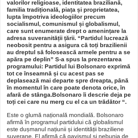
valorilor religioase, identitatea braziliană,
familia tradițională, piața și proprietatea,
lupta împotriva ideologiilor precum
socialismul, comunismul și globalismul,
care sunt enumerate drept o amenințare la
adresa suveranității țării. “Partidul lucrează
neobosit pentru a asigura că toți brazilienii
au dreptul să folosească armele pentru a se
apăra pe deplin” S-a spus la prezentarea
programului: Partidul lui Bolsonaro exprimă
tot ce înseamnă și cu acest pas se
deplasează mai departe spre dreapta, până
în momentul în care poate denota orice, în
afară de stânga.Bolsonaro îi descrie deja pe
toți cei care nu merg cu el ca un trădător “.
Este o glumă națională mondială. Bolsonaro
afirmă în programul partidului că globalismul
este dușmanul națiunii și identității braziliene
suverane. El afirmă că gayismul și nebunia de