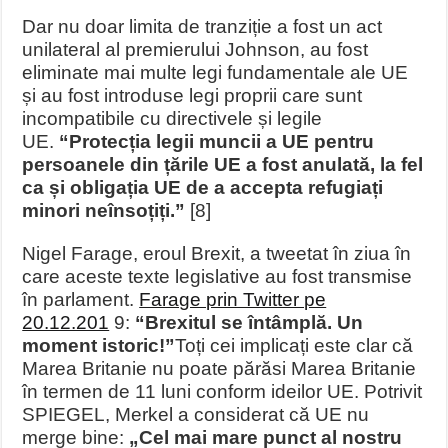
Dar nu doar limita de tranziție a fost un act
unilateral al premierului Johnson, au fost
eliminate mai multe legi fundamentale ale UE
și au fost introduse legi proprii care sunt
incompatibile cu directivele și legile
UE.
“Protecția legii muncii a UE pentru
persoanele din țările UE a fost anulată, la fel
ca și obligația UE de a accepta refugiați
minori neînsoțiți.”
[8]
Nigel Farage, eroul Brexit, a tweetat în ziua în
care aceste texte legislative au fost transmise
în parlament.
Farage prin Twitter pe
20.12.201
9:
“Brexitul se întâmplă. Un
moment istoric!”
Toți cei implicați este clar că
Marea Britanie nu poate părăsi Marea Britanie
în termen de 11 luni conform ideilor UE. Potrivit
SPIEGEL, Merkel a considerat că UE nu
merge bine:
„Cel mai mare punct al nostru