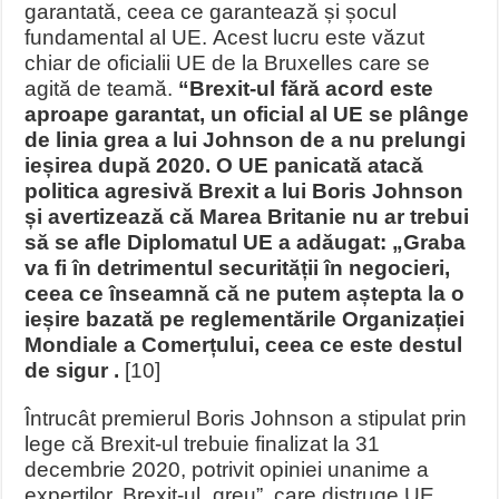
garantată, ceea ce garantează și șocul
fundamental al UE. Acest lucru este văzut
chiar de oficialii UE de la Bruxelles care se
agită de teamă.
“Brexit-ul fără acord este
aproape garantat, un oficial al UE se plânge
de linia grea a lui Johnson de a nu prelungi
ieșirea după 2020. O UE panicată atacă
politica agresivă Brexit a lui Boris Johnson
și avertizează că Marea Britanie nu ar trebui
să se afle Diplomatul UE a adăugat: „Graba
va fi în detrimentul securității în negocieri,
ceea ce înseamnă că ne putem aștepta la o
ieșire bazată pe reglementările Organizației
Mondiale a Comerțului, ceea ce este destul
de sigur .
[10]
Întrucât premierul Boris Johnson a stipulat prin
lege că Brexit-ul trebuie finalizat la 31
decembrie 2020, potrivit opiniei unanime a
experților, Brexit-ul „greu”, care distruge UE,