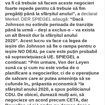
va fi că trebuie să facem aceste negocieri
foarte repede pentru că trebuie să fim
pregătiți până la sfârșitul anului”, a
declarat
Merkel. DER SPIEGEL adaugă:
“Dacă
Johnson nu extinde perioada de tranziție
până la urmă – deși a exclus-o – va exista
un alt Brexit dur la sfârșitul anului
2020”. Acest lucru va face ca legea de
ieșire din Johnson să fie o rampa pentru o
ieșire NO DEAL pe care este puțin probabil
să supraviețuiască UE. SPIEGEL a
continuat: “Prin urmare, Von der Leyen
sună ca și cum nu este vorba de o
planificare a negocierilor, ci de o operațiune
de salvare care ar putea amenința să se
cufunde în„ prăpastia economică “la
sfârșitul anului 2020, a spus politicianul
CDU. De obicei, durează mulți ani, să
negocieze un acord precum CETA, dar