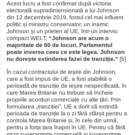
Acest lucru a fost confirmat după victoria
electorală supradimensionată a lui Johnson
din 12 decembrie 2019, fostul cel mai influent
politic și ministru conservator, un inamic
Johnson și un prieten al UE, într-un interviu
compact WELT:
“Johnson are acum o
majoritate de 80 de locuri. Parlamentul
poate inversa ceea ce este legea. Johnson
nu dorește extinderea fazei de tranziție.”
[5]
În cazul contractului de ieșire din Johnson,
care a fost impus de UE, a fost stabilită o
perioadă de tranziție de ieșire nespecificată, în
care Marea Britanie nu trebuie să încheie
propriile acorduri comerciale cu alte țări. Prin
formularea „tranziției”, UE a dorit să extindă
perioada de tranziție la o zi fără sfârșit pentru a
controla Marea Britanie și, în cele din urmă,
pentru a forța țara înapoi în UE. Pentru că fără
nicio suveranitate comercială și suveranitate,