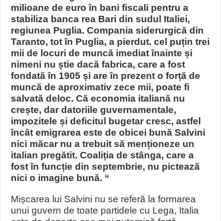
milioane de euro în bani fiscali pentru a
stabiliza banca rea ​​Bari din sudul Italiei,
regiunea Puglia. Compania siderurgică din
Taranto, tot în Puglia, a pierdut. cel puțin trei
mii de locuri de muncă imediat înainte și
nimeni nu știe dacă fabrica, care a fost
fondată în 1905 și are în prezent o forță de
muncă de aproximativ zece mii, poate fi
salvată deloc. Că economia italiană nu
crește, dar datoriile guvernamentale,
impozitele și deficitul bugetar cresc, astfel
încât emigrarea este de obicei bună Salvini
nici măcar nu a trebuit să menționeze un
italian pregătit. Coaliția de stânga, care a
fost în funcție din septembrie, nu pictează
nici o imagine bună. “
Mișcarea lui Salvini nu se referă la formarea
unui guvern de toate partidele cu Lega, Italia