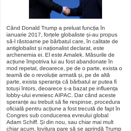
Când Donald Trump a preluat funcția în
ianuarie 2017, forțele globaliste și-au propus
să-l răstoarne pe bărbatul care, în calitate de
antiglobalist și naționalist declarat, este
archenemia ei. El este Amalek. Măsurile de
acțiune împotriva lui au fost abandonate în
mod repetat, deoarece, pe de o parte, exista o
teamă de o revoluție armată și, pe de altă
parte, exista speranța că bărbatul ar putea fi
totuși întors, deoarece s-a bazat pe influența
lobby-ului evreiesc AIPAC. Dar când aceste
speranțe au trebuit să fie respinse, procedura
oficială pentru acțiune a fost trecută de fapt în
Congres sub conducerea evreului global
Adam Schiff. Și din nou, sau chiar mai mult
chiar acum, lovitura pare să se aprindă Trump