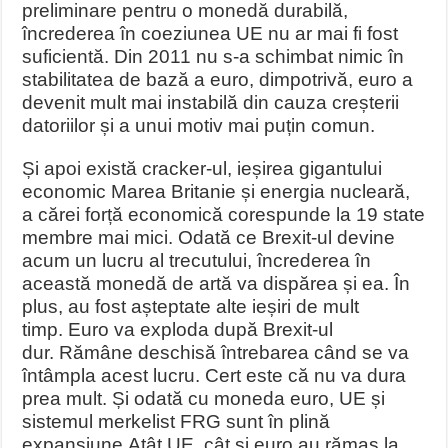
preliminare pentru o monedă durabilă,
încrederea în coeziunea UE nu ar mai fi fost
suficientă. Din 2011 nu s-a schimbat nimic în
stabilitatea de bază a euro, dimpotrivă, euro a
devenit mult mai instabilă din cauza creșterii
datoriilor și a unui motiv mai puțin comun.
Și apoi există cracker-ul, ieșirea gigantului
economic Marea Britanie și energia nucleară,
a cărei forță economică corespunde la 19 state
membre mai mici. Odată ce Brexit-ul devine
acum un lucru al trecutului, încrederea în
această monedă de artă va dispărea și ea. În
plus, au fost așteptate alte ieșiri de mult
timp. Euro va exploda după Brexit-ul
dur. Rămâne deschisă întrebarea când se va
întâmpla acest lucru. Cert este că nu va dura
prea mult. Și odată cu moneda euro, UE și
sistemul merkelist FRG sunt în plină
expansiune.
Atât UE, cât și euro au rămas la