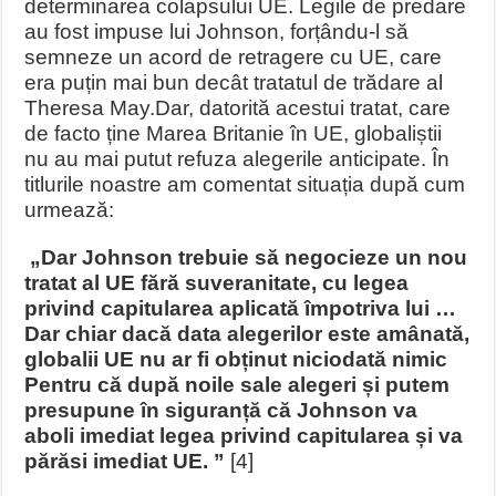
determinarea colapsului UE. Legile de predare
au fost impuse lui Johnson, forțându-l să
semneze un acord de retragere cu UE, care
era puțin mai bun decât tratatul de trădare al
Theresa May.
Dar, datorită acestui tratat, care
de facto ține Marea Britanie în UE, globaliștii
nu au mai putut refuza alegerile anticipate. În
titlurile noastre am comentat situația după cum
urmează:
„Dar Johnson trebuie să negocieze un nou
tratat al UE fără suveranitate, cu legea
privind capitularea aplicată împotriva lui …
Dar chiar dacă data alegerilor este amânată,
globalii UE nu ar fi obținut niciodată nimic
Pentru că după noile sale alegeri și putem
presupune în siguranță că Johnson va
aboli imediat legea privind capitularea și va
părăsi imediat UE. ”
[4]