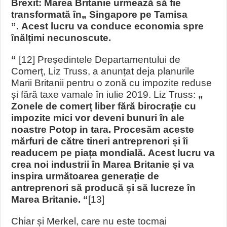
Brexit: Marea Britanie urmează să fie
transformată în„ Singapore pe Tamisa
”. Acest lucru va conduce economia spre
înălțimi necunoscute.
“
[12] Președintele Departamentului de
Comerț, Liz Truss, a anunțat deja planurile
Marii Britanii pentru o zonă cu impozite reduse
și fără taxe vamale în iulie 2019. Liz Truss:
„
Zonele de comerț liber fără birocrație cu
impozite mici vor deveni bunuri în ale
noastre Potop in tara. Procesăm aceste
mărfuri de către tineri antreprenori și îi
readucem pe piața mondială. Acest lucru va
crea noi industrii în Marea Britanie și va
inspira următoarea generație de
antreprenori să producă și să lucreze în
Marea Britanie. “
[13]
Chiar și Merkel, care nu este tocmai