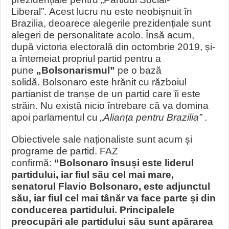
Liberal”.
Acest lucru nu este neobișnuit în
Brazilia, deoarece alegerile prezidențiale sunt
alegeri de personalitate acolo. Însă acum,
după victoria electorală din octombrie 2019, și-
a întemeiat propriul partid pentru a
pune
„Bolsonarismul”
pe o bază
solidă. Bolsonaro este hrănit cu războiul
partianist de tranșe de un partid care îi este
străin.
Nu există nicio întrebare că va domina
apoi parlamentul cu
„Alianța pentru Brazilia”
.
Obiectivele sale naționaliste sunt acum și
programe de partid. FAZ
confirmă:
“Bolsonaro însuși este liderul
partidului, iar fiul său cel mai mare,
senatorul Flavio Bolsonaro, este adjunctul
său, iar fiul cel mai tânăr va face parte și din
conducerea partidului. Principalele
preocupări ale partidului său sunt apărarea